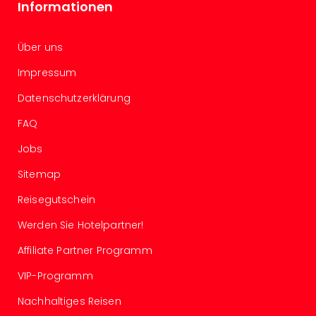
Of
Informationen
Thro
Stud
Über uns
Tour
Swar
Impressum
Krist
Mini
Datenschutzerklärung
Wun
FAQ
Ham
War
Jobs
Bros.
Sitemap
Stud
Tour
Reisegutschein
Lon
–
Werden Sie Hotelpartner!
The
Affiliate Partner Programm
Mak
of
VIP-Programm
Harr
Pott
Nachhaltiges Reisen
An