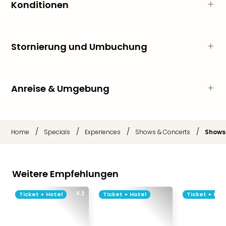
Sch
Konditionen
und
das
Biest
Wie
Stornierung und Umbuchung
Mari
Ther
Sta
Anreise & Umgebung
Ente
Das
Pha
der
/
/
/
/
Home
Specials
Experiences
Shows & Concerts
Shows
Ope
Köln
Tan
der
Weitere Empfehlungen
Vam
alle
4.2
Ticket + Hotel
Ticket + Hotel
Ticket + Hot
Ang
Sho
&