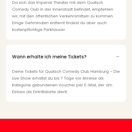
Da sich das Imperial Theater mit dem Quatsch
Mer
Comedy Club in der Innenstadt befindet, empfehlen
Ben
wir, mit den öffentlichen Verkehrsmitteln zu kommen.
Mus
Einige Gehminuten entfernt findest du aber auch
Stut
kostenpflichtige Parkhäuser.
Pors
Mus
Auto
Wolf
BM
Wann erhalte ich meine Tickets?
Mus
in
Deine Tickets für Quatsch Comedy Club Hamburg – Die
Mün
Live Show erhältst du bis 7 Tage vor Anreise als
Barb
Kategorie gebundenen Voucher per E-Mail, der am
Mus
Einlass als Eintrittskarte dient.
Tec
Spey
alle
Ang
Auss
Ga