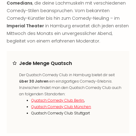
Comedians
, die deine Lachmuskeln mit verschiedenen
noc
Comedy-Stilen beanspruchen. Vom bekannten
meh
Comedy-Künstler bis hin zum Comedy-Neuling – im
Frei
Frei
Imperial Theater
in Hamburg erwartet dich jeden ersten
Eur
Mittwoch des Monats ein unvergesslicher Abend,
Frei
begleitet von einem erfahrenen Moderator.
Deu
Frei
Nied
Jede Menge Quatsch
Frei
Öste
Der Quatsch Comedy Club in Hamburg bietet dir seit
Frei
über 30 Jahren
ein einzigartiges Comedy-Erlebnis.
Fran
Inzwischen findet man den Quatsch Comedy Club auch
Musi
an folgenden Standorten:
&
Quatsch Comedy Club Berlin
,
Sho
Quatsch Comedy Club München
Musi
Quatsch Comedy Club Stuttgart
Starl
Expr
Moul