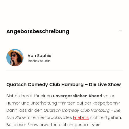
Sere
Park
Allw
Müns
Zoo
Angebotsbeschreibung
Leip
Safa
Beek
Ber
Von
Sophie
ZOO
Redakteurin
Erle
Gels
Welt
Wal
Quatsch Comedy Club Hamburg – Die Live Show
Nau
Bist du bereit für einen
unvergesslichen Abend
voller
Aqu
Zool
Humor und Unterhaltung **mitten auf der Reeperbahn?
Gar
Dann lass dir den
Quatsch Comedy Club Hamburg – Die
Berli
Live Show
für ein eindrucksvolles
Erlebnis
nicht entgehen.
alle
Bei dieser Show erwarten dich insgesamt
vier
Ang