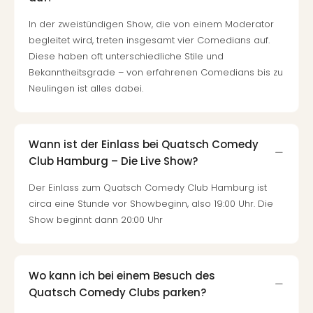
Fest
Stör
In der zweistündigen Show, die von einem Moderator
Fest
begleitet wird, treten insgesamt vier Comedians auf.
Mus
Diese haben oft unterschiedliche Stile und
Fuld
Bekanntheitsgrade – von erfahrenen Comedians bis zu
Are
Neulingen ist alles dabei.
di
Ver
alle
Ang
Wann ist der Einlass bei Quatsch Comedy
Musi
Club Hamburg – Die Live Show?
Musi
Ham
Der Einlass zum Quatsch Comedy Club Hamburg ist
alle
circa eine Stunde vor Showbeginn, also 19:00 Uhr. Die
Ang
Show beginnt dann 20:00 Uhr
Kultu
&
Spor
Wo kann ich bei einem Besuch des
Mus
Tec
Quatsch Comedy Clubs parken?
Sins