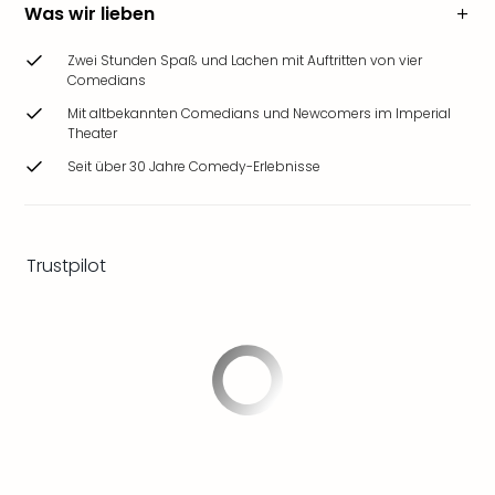
Was wir lieben
Ang
Wass
Trop
Zwei Stunden Spaß und Lachen mit Auftritten von vier
Comedians
Isla
The
Mit altbekannten Comedians und Newcomers im Imperial
Erdi
Theater
Rula
Seit über 30 Jahre Comedy-Erlebnisse
Bad
Sch
aqu
The
Trustpilot
Sins
alle
Ang
Zoo
&
Safa
Erle
Zoo
Han