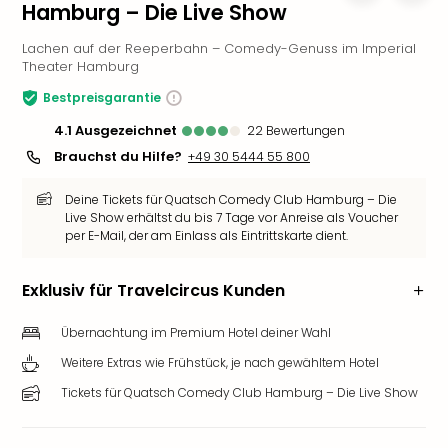
Hamburg – Die Live Show
Slag
Eftel
Lachen auf der Reeperbahn – Comedy-Genuss im Imperial
LEG
Theater Hamburg
Deu
Bestpreisgarantie
Parc
Astér
4.1
ausgezeichnet
22
Bewertungen
Rast
Brauchst du Hilfe?
+49 30 5444 55 800
Lan
Baye
Deine Tickets für Quatsch Comedy Club Hamburg – Die
Park
Live Show erhältst du bis 7 Tage vor Anreise als Voucher
per E-Mail, der am Einlass als Eintrittskarte dient.
Plop
Deu
(eh
Exklusiv für Travelcircus Kunden
Holi
Park
Übernachtung im Premium Hotel deiner Wahl
Tivol
Weitere Extras wie Frühstück, je nach gewähltem Hotel
Kop
Futu
Tickets für Quatsch Comedy Club Hamburg – Die Live Show
Bela
alle