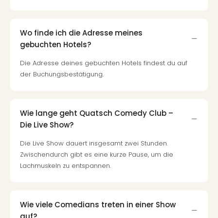
Qua
Com
Club
Wo finde ich die Adresse meines
Pret
gebuchten Hotels?
Wo
alle
Die Adresse deines gebuchten Hotels findest du auf
Ang
der Buchungsbestätigung.
TV
Sho
ZDF
Fern
Wie lange geht Quatsch Comedy Club –
in
Die Live Show?
Main
Stef
Die Live Show dauert insgesamt zwei Stunden.
Raa
Zwischendurch gibt es eine kurze Pause, um die
Sho
Lachmuskeln zu entspannen.
alle
Ang
Fest
Wie viele Comedians treten in einer Show
Dom
auf?