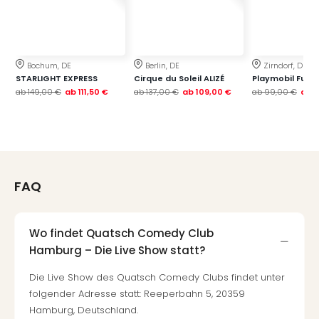
Thea
ABB
Voy
in
Bochum, DE
Berlin, DE
Zirndorf, DE
Lon
STARLIGHT EXPRESS
Cirque du Soleil ALIZÉ
Playmobil Funp
Harr
ab
149,00 €
ab
111,50 €
ab
137,00 €
ab
109,00 €
ab
99,00 €
ab
7
Pott
Thea
Lon
GOP
Vari
Thea
FAQ
Frie
Pala
Berli
Wo findet Quatsch Comedy Club
Fest
Hamburg – Die Live Show statt?
Neu
Fest
Die Live Show des Quatsch Comedy Clubs findet unter
Bad
folgender Adresse statt: Reeperbahn 5, 20359
Bad
Hamburg, Deutschland.