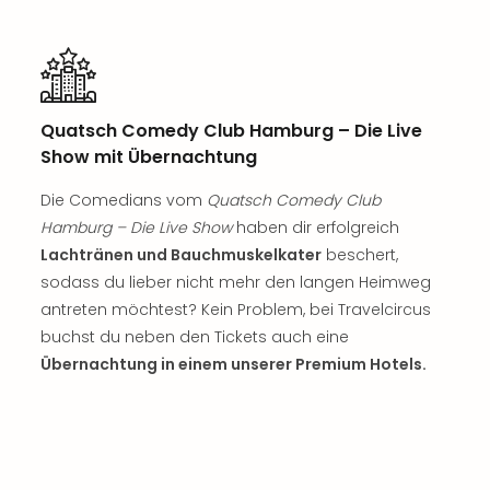
Rou
Das
Musi
Köni
der
Quatsch Comedy Club Hamburg – Die Live
Löw
Die
Show mit Übernachtung
Eisk
Die Comedians vom
Quatsch Comedy Club
Tarz
MJ
Hamburg – Die Live Show
haben dir erfolgreich
–
Lachtränen und Bauchmuskelkater
beschert,
Das
sodass du lieber nicht mehr den langen Heimweg
Mich
antreten möchtest? Kein Problem, bei Travelcircus
Jac
buchst du neben den Tickets auch eine
Musi
Übernachtung in einem unserer Premium Hotels.
Der
Teuf
träg
Pra
Die