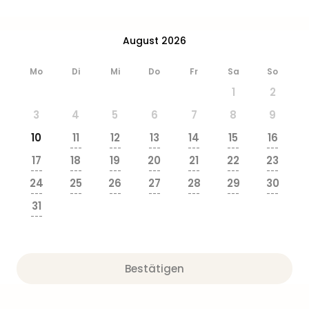
Ang
Wass
Trop
August 2026
Isla
The
Mo
Di
Mi
Do
Fr
Sa
So
Erdi
1
2
Rula
Bad
3
4
5
6
7
8
9
Sch
10
11
12
13
14
15
16
aqu
---
---
---
---
---
---
The
17
18
19
20
21
22
23
---
---
---
---
---
---
---
Sins
24
25
26
27
28
29
30
alle
---
---
---
---
---
---
---
Ang
31
---
Zoo
&
Safa
Erle
Bestätigen
Zoo
Han