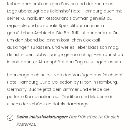
Sch
Neben dem erstklassigen Service und der zentralen
und
Lage überzeugt das Reichshof Hotel Hamburg auch mit
das
seiner Kulinarik. Im Restaurant slowman genießt du
Biest
regionale und saisonale Spezialitäten in einem
Wie
Mari
gemütlichen Ambiente. Die Bar 1910 ist der perfekte Ort,
Ther
um den Abend bei einem köstlichen Cocktail
Sta
ausklingen zu lassen. Und wer es lieber klassisch mag,
Ente
der ist in der Lobby Lounge genau richtig. Hier kannst du
Das
in entspannter Atmosphäre den Tag ausklingen lassen.
Pha
der
Überzeuge dich selbst von den Vorzügen des Reichshof
Ope
Hotel Hamburg Curio Collection by Hilton in Hamburg,
Köln
Germany. Buche jetzt dein Zimmer und erlebe die
Tan
der
perfekte Kombination aus Tradition und Moderne in
Vam
einem der schönsten Hotels Hamburgs.
alle
Ang
Deine Inklusivleistungen:
Das Frühstück ist für dich
Sho
kostenlos.
&