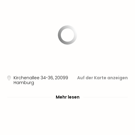
Sere
Park
Allw
Müns
Zoo
Leip
Safa
Beek
Ber
ZOO
Erle
Gels
Kirchenallee 34-36
,
20099
Auf der Karte anzeigen
Welt
Hamburg
Wal
Nau
Mehr lesen
Aqu
Zool
Gar
Berli
alle
Ang