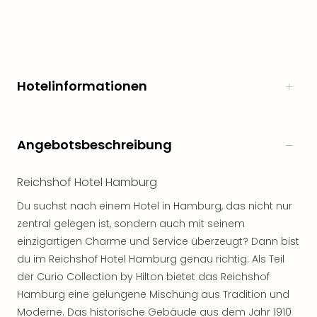
noc
meh
Frei
Frei
Eur
Hotelinformationen
Frei
Deu
Frei
Nied
Angebotsbeschreibung
Frei
Öste
Reichshof Hotel Hamburg
Frei
Fran
Du suchst nach einem Hotel in Hamburg, das nicht nur
Musi
zentral gelegen ist, sondern auch mit seinem
&
einzigartigen Charme und Service überzeugt? Dann bist
Sho
du im Reichshof Hotel Hamburg genau richtig. Als Teil
Musi
Starl
der Curio Collection by Hilton bietet das Reichshof
Expr
Hamburg eine gelungene Mischung aus Tradition und
Moul
Moderne. Das historische Gebäude aus dem Jahr 1910