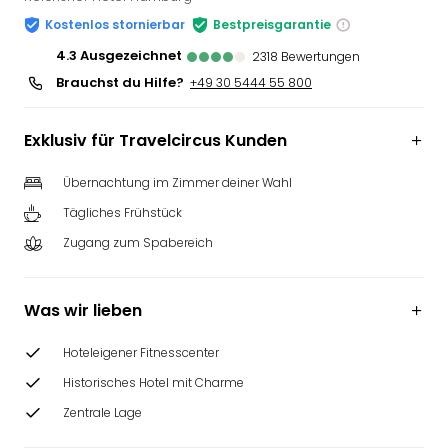
Slag
Kostenlos stornierbar
Bestpreisgarantie
Eftel
4.3
ausgezeichnet
2318
Bewertungen
LEG
Brauchst du Hilfe?
+49 30 5444 55 800
Deu
Parc
Astér
Exklusiv für Travelcircus Kunden
Rast
Lan
Übernachtung im Zimmer deiner Wahl
Baye
Tägliches Frühstück
Park
Plop
Zugang zum Spabereich
Deu
(eh
Holi
Was wir lieben
Park
Tivol
Hoteleigener Fitnesscenter
Kop
Historisches Hotel mit Charme
Futu
Zentrale Lage
Bela
alle