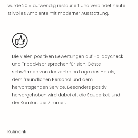
Rou
wurde 2015 aufwendig restauriert und verbindet heute
Das
stilvolles Ambiente mit moderner Ausstattung.
Musi
Köni
der
Löw
Die
Eisk
Die vielen positiven Bewertungen auf Holidaycheck
Tarz
MJ
und Tripadvisor sprechen für sich. Gäste
–
schwärmen von der zentralen Lage des Hotels,
Das
dem freundlichen Personal und dem
Mich
hervorragenden Service. Besonders positiv
Jac
hervorgehoben wird dabei oft die Sauberkeit und
Musi
der Komfort der Zimmer.
Der
Teuf
träg
Pra
Kulinarik
Die