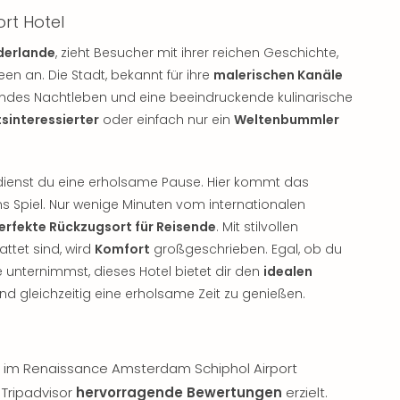
rt Hotel
derlande
, zieht Besucher mit ihrer reichen Geschichte,
en an. Die Stadt, bekannt für ihre
malerischen Kanäle
rendes Nachtleben und eine beeindruckende kulinarische
sinteressierter
oder einfach nur ein
Weltenbummler
dienst du eine erholsame Pause. Hier kommt das
s Spiel. Nur wenige Minuten vom internationalen
erfekte Rückzugsort für Reisende
. Mit stilvollen
ttet sind, wird
Komfort
großgeschrieben. Egal, ob du
e unternimmst, dieses Hotel bietet dir den
idealen
d gleichzeitig eine erholsame Zeit zu genießen.
ce im Renaissance Amsterdam Schiphol Airport
 Tripadvisor
hervorragende Bewertungen
erzielt.