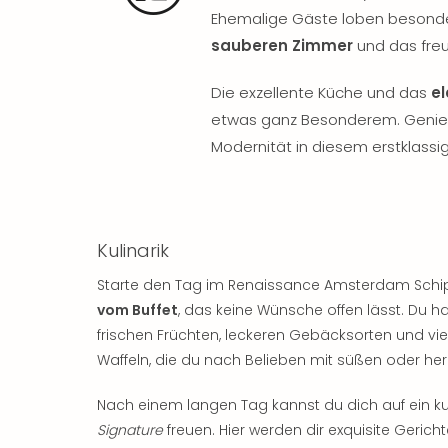
Ehemalige Gäste loben besonde
sauberen Zimmer
und das freu
Die exzellente Küche und das
e
etwas ganz Besonderem. Genieß
Modernität in diesem erstklassi
Kulinarik
Starte den Tag im Renaissance Amsterdam Schiph
vom Buffet
, das keine Wünsche offen lässt. Du 
frischen Früchten, leckeren Gebäcksorten und vie
Waffeln, die du nach Belieben mit süßen oder he
Nach einem langen Tag kannst du dich auf ein ku
Signature
freuen. Hier werden dir exquisite Gerich