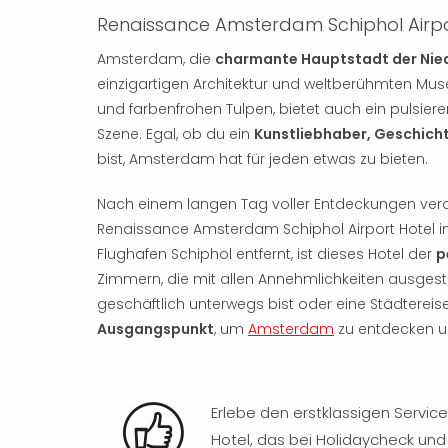
Renaissance Amsterdam Schiphol Airpo
Amsterdam, die
charmante Hauptstadt der Nie
einzigartigen Architektur und weltberühmten Muse
und farbenfrohen Tulpen, bietet auch ein pulsie
Szene. Egal, ob du ein
Kunstliebhaber, Geschicht
bist, Amsterdam hat für jeden etwas zu bieten.
Nach einem langen Tag voller Entdeckungen ver
Renaissance Amsterdam Schiphol Airport Hotel in
Flughafen Schiphol entfernt, ist dieses Hotel der
p
Zimmern, die mit allen Annehmlichkeiten ausgesta
geschäftlich unterwegs bist oder eine Städtereis
Ausgangspunkt
, um
Amsterdam
zu entdecken un
Erlebe den erstklassigen Servi
Hotel, das bei Holidaycheck und