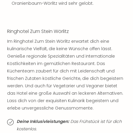
Sch
Oranienbaum-Wörlitz wird sehr gelobt.
und
das
Biest
Wie
Ringhotel Zum Stein Wörlitz
Mari
Ther
Im Ringhotel Zum Stein Wörlitz erwartet dich eine
Sta
kulinarische Vielfalt, die keine Wünsche offen lässt.
Ente
Genieße regionale Spezialitäten und internationale
Das
Köstlichkeiten im gemütlichen Restaurant. Das
Pha
Küchenteam zaubert für dich mit Leidenschaft und
der
frischen Zutaten köstliche Gerichte, die dich begeistern
Ope
Köln
werden. Und auch für Vegetarier und Veganer bietet
Tan
das Hotel eine große Auswahl an leckeren Alternativen.
der
Lass dich von der exquisiten Kulinarik begeistern und
Vam
erlebe unvergessliche Genussmomente.
alle
Ang
Deine Inklusivleistungen:
Das Frühstück ist für dich
Sho
kostenlos.
&