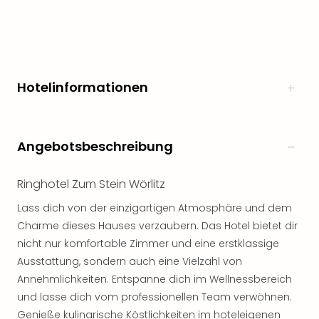
noc
meh
Frei
Frei
Eur
Hotelinformationen
Frei
Deu
Frei
Nied
Angebotsbeschreibung
Frei
Öste
Ringhotel Zum Stein Wörlitz
Frei
Fran
Lass dich von der einzigartigen Atmosphäre und dem
Musi
Charme dieses Hauses verzaubern. Das Hotel bietet dir
&
nicht nur komfortable Zimmer und eine erstklassige
Sho
Ausstattung, sondern auch eine Vielzahl von
Musi
Starl
Annehmlichkeiten. Entspanne dich im Wellnessbereich
Expr
und lasse dich vom professionellen Team verwöhnen.
Moul
Genieße kulinarische Köstlichkeiten im hoteleigenen