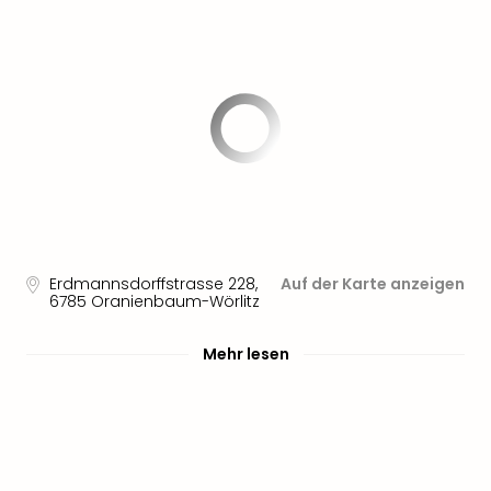
Sere
Park
Allw
Müns
Zoo
Leip
Safa
Beek
Ber
ZOO
Erle
Gels
Erdmannsdorffstrasse 228
,
Auf der Karte anzeigen
Welt
6785
Oranienbaum-Wörlitz
Wal
Nau
Mehr lesen
Aqu
Zool
Gar
Berli
alle
Ang