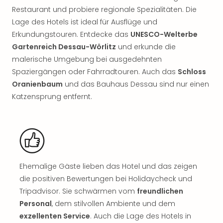
Rou
Restaurant und probiere regionale Spezialitäten. Die
Das
Lage des Hotels ist ideal für Ausflüge und
Musi
Erkundungstouren. Entdecke das
UNESCO-Welterbe
Köni
Gartenreich Dessau-Wörlitz
und erkunde die
der
Löw
malerische Umgebung bei ausgedehnten
Die
Spaziergängen oder Fahrradtouren. Auch das
Schloss
Eisk
Oranienbaum
und das Bauhaus Dessau sind nur einen
Tarz
Katzensprung entfernt.
MJ
–
Das
Mich
Jac
Musi
Ehemalige Gäste lieben das Hotel und das zeigen
Der
die positiven Bewertungen bei Holidaycheck und
Teuf
träg
Tripadvisor. Sie schwärmen vom
freundlichen
Pra
Personal
, dem stilvollen Ambiente und dem
Die
exzellenten Service
. Auch die Lage des Hotels in