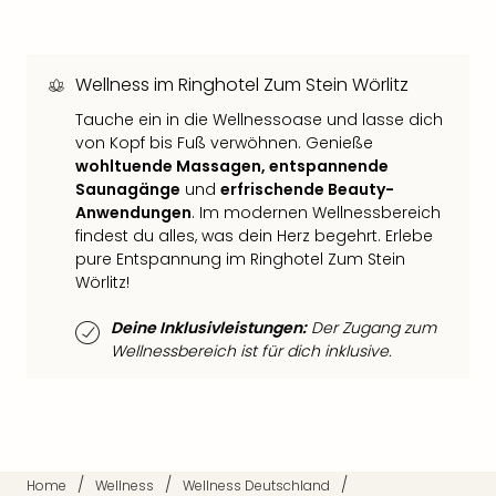
Thea
ABB
Voy
Wellness im Ringhotel Zum Stein Wörlitz
in
Lon
Tauche ein in die Wellnessoase und lasse dich
Harr
von Kopf bis Fuß verwöhnen. Genieße
Pott
wohltuende Massagen, entspannende
Thea
Saunagänge
und
erfrischende Beauty-
Lon
Anwendungen
. Im modernen Wellnessbereich
GOP
findest du alles, was dein Herz begehrt. Erlebe
pure Entspannung im Ringhotel Zum Stein
Vari
Wörlitz!
Thea
Frie
Deine Inklusivleistungen:
Der Zugang zum
Pala
Wellnessbereich ist für dich inklusive.
Berli
Fest
Neu
Fest
Bad
Bad
/
/
/
Home
Wellness
Wellness Deutschland