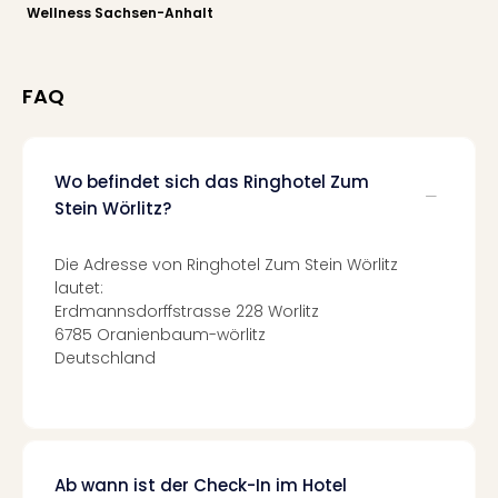
Qua
Wellness Sachsen-Anhalt
Com
Club
Pret
FAQ
Wo
alle
Ang
TV
Wo befindet sich das Ringhotel Zum
Sho
Stein Wörlitz?
ZDF
Fern
Die Adresse von Ringhotel Zum Stein Wörlitz
in
lautet:
Main
Erdmannsdorffstrasse 228 Worlitz
Stef
6785 Oranienbaum-wörlitz
Raa
Deutschland
Sho
alle
Ang
Fest
Dom
Ab wann ist der Check-In im Hotel