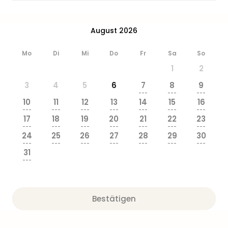
Ang
Wass
Trop
August 2026
Isla
The
Mo
Di
Mi
Do
Fr
Sa
So
Erdi
1
2
Rula
Bad
3
4
5
6
7
8
9
---
---
---
Sch
10
11
12
13
14
15
16
aqu
---
---
---
---
---
---
---
The
17
18
19
20
21
22
23
---
---
---
---
---
---
---
Sins
24
25
26
27
28
29
30
alle
---
---
---
---
---
---
---
Ang
31
---
Zoo
&
Safa
Erle
Bestätigen
Zoo
Han