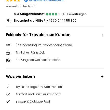
Kostenlos stornierbar
Slag
Auszeit in der Natur
Eftel
4.3
ausgezeichnet
148
Bewertungen
LEG
Brauchst du Hilfe?
Deu
+49 30 5444 55 800
Parc
Astér
Exklusiv für Travelcircus Kunden
Rast
Lan
Übernachtung im Zimmer deiner Wahl
Baye
Tägliches Frühstück
Park
Plop
Nutzung des Wellnessbereichs
Deu
(eh
Holi
Was wir lieben
Park
Tivol
Idyllische Lage am Wörlitzer Park
Kop
Komfort und Gastfreundschaft
Futu
Bela
Indoor- & Outdoor-Pool
alle