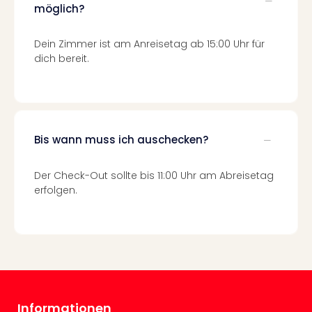
Fest
möglich?
Stör
Fest
Dein Zimmer ist am Anreisetag ab 15:00 Uhr für
Mus
dich bereit.
Fuld
Are
di
Ver
alle
Ang
Bis wann muss ich auschecken?
Musi
Musi
Der Check-Out sollte bis 11:00 Uhr am Abreisetag
Ham
erfolgen.
alle
Ang
Kultu
&
Spor
Mus
Tec
Sins
Informationen