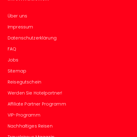
Mer
Ben
Über uns
Mus
Stut
Impressum
Pors
Mus
Datenschutzerklärung
Auto
FAQ
Wolf
BM
Jobs
Mus
Sitemap
in
Mün
Reisegutschein
Barb
Mus
Werden Sie Hotelpartner!
Tec
Affiliate Partner Programm
Spey
alle
VIP-Programm
Ang
Auss
Nachhaltiges Reisen
Ga