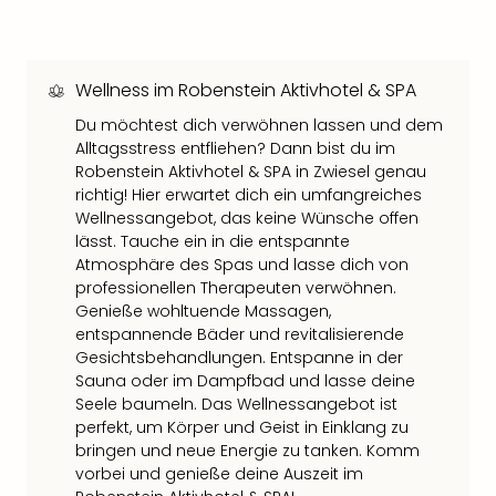
Qua
Com
Club
Pret
Wellness im Robenstein Aktivhotel & SPA
Wo
Du möchtest dich verwöhnen lassen und dem
alle
Alltagsstress entfliehen? Dann bist du im
Ang
Robenstein Aktivhotel & SPA in Zwiesel genau
TV
richtig! Hier erwartet dich ein umfangreiches
Sho
Wellnessangebot, das keine Wünsche offen
ZDF
lässt. Tauche ein in die entspannte
Fern
Atmosphäre des Spas und lasse dich von
in
professionellen Therapeuten verwöhnen.
Main
Genieße wohltuende Massagen,
Stef
entspannende Bäder und revitalisierende
Raa
Gesichtsbehandlungen. Entspanne in der
Sho
Sauna oder im Dampfbad und lasse deine
alle
Seele baumeln. Das Wellnessangebot ist
Ang
perfekt, um Körper und Geist in Einklang zu
Fest
bringen und neue Energie zu tanken. Komm
Dom
vorbei und genieße deine Auszeit im