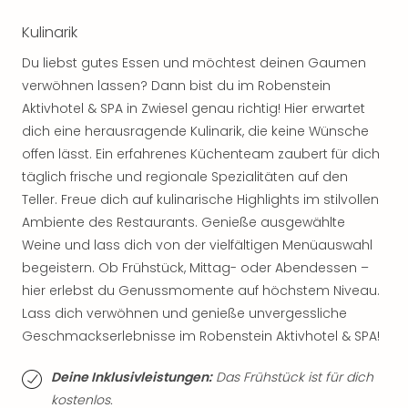
Thea
Kulinarik
ABB
Voy
Du liebst gutes Essen und möchtest deinen Gaumen
in
verwöhnen lassen? Dann bist du im Robenstein
Lon
Aktivhotel & SPA in Zwiesel genau richtig! Hier erwartet
Harr
dich eine herausragende Kulinarik, die keine Wünsche
Pott
Thea
offen lässt. Ein erfahrenes Küchenteam zaubert für dich
Lon
täglich frische und regionale Spezialitäten auf den
GOP
Teller. Freue dich auf kulinarische Highlights im stilvollen
Vari
Ambiente des Restaurants. Genieße ausgewählte
Thea
Weine und lass dich von der vielfältigen Menüauswahl
Frie
begeistern. Ob Frühstück, Mittag- oder Abendessen –
Pala
hier erlebst du Genussmomente auf höchstem Niveau.
Berli
Lass dich verwöhnen und genieße unvergessliche
Fest
Neu
Geschmackserlebnisse im Robenstein Aktivhotel & SPA!
Fest
Bad
Deine Inklusivleistungen:
Das Frühstück ist für dich
Bad
kostenlos.