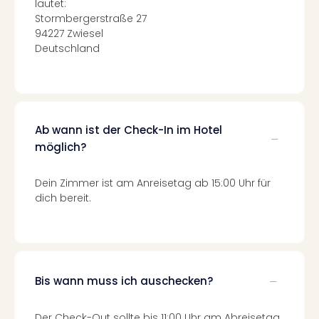
lautet:
Mer
Stormbergerstraße 27
Ben
94227 Zwiesel
Mus
Deutschland
Stut
Pors
Mus
Auto
Wolf
Ab wann ist der Check-In im Hotel
BM
möglich?
Mus
in
Mün
Dein Zimmer ist am Anreisetag ab 15:00 Uhr für
Barb
dich bereit.
Mus
Tec
Spey
alle
Ang
Bis wann muss ich auschecken?
Auss
Ga
Der Check-Out sollte bis 11:00 Uhr am Abreisetag