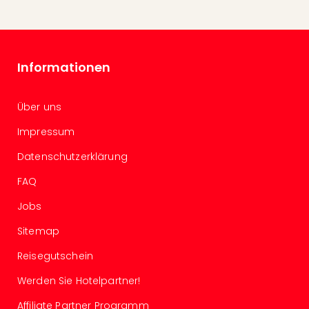
Even
at
War
Bros.
Informationen
Stud
Tour
Lon
Über uns
–
Impressum
The
Mak
Datenschutzerklärung
of
Harr
FAQ
Pott
Jobs
Form
1
Sitemap
Die
Auss
Reisegutschein
Imme
Werden Sie Hotelpartner!
Auss
alle
Affiliate Partner Programm