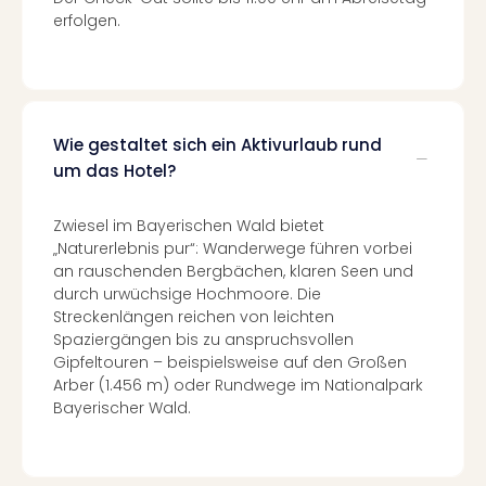
Of
erfolgen.
Thro
Stud
Tour
Swar
Krist
Wie gestaltet sich ein Aktivurlaub rund
Mini
um das Hotel?
Wun
Ham
War
Zwiesel im Bayerischen Wald bietet
Bros.
„Naturerlebnis pur“: Wanderwege führen vorbei
Stud
an rauschenden Bergbächen, klaren Seen und
Tour
durch urwüchsige Hochmoore. Die
Lon
Streckenlängen reichen von leichten
–
Spaziergängen bis zu anspruchsvollen
Gipfeltouren – beispielsweise auf den Großen
The
Arber (1.456 m) oder Rundwege im Nationalpark
Mak
Bayerischer Wald.
of
Harr
Pott
An