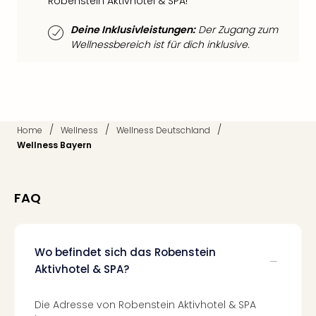
Fest
Robenstein Aktivhotel & SPA!
Stör
Deine Inklusivleistungen:
Der Zugang zum
Fest
Wellnessbereich ist für dich inklusive.
Mus
Fuld
Are
di
Ver
alle
/
/
/
Home
Wellness
Wellness Deutschland
Ang
Wellness Bayern
Musi
Musi
Ham
FAQ
alle
Ang
Kultu
&
Wo befindet sich das Robenstein
Spor
Aktivhotel & SPA?
Mus
Tec
Die Adresse von Robenstein Aktivhotel & SPA
Sins