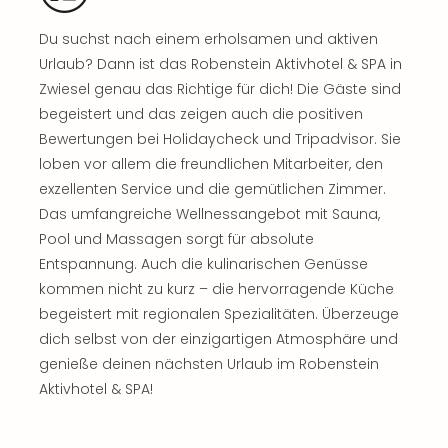
Sch
und
Du suchst nach einem erholsamen und aktiven
das
Urlaub? Dann ist das Robenstein Aktivhotel & SPA in
Biest
Wie
Zwiesel genau das Richtige für dich! Die Gäste sind
Mari
begeistert und das zeigen auch die positiven
Ther
Bewertungen bei Holidaycheck und Tripadvisor. Sie
Sta
loben vor allem die freundlichen Mitarbeiter, den
Ente
exzellenten Service und die gemütlichen Zimmer.
Das
Das umfangreiche Wellnessangebot mit Sauna,
Pha
Pool und Massagen sorgt für absolute
der
Entspannung. Auch die kulinarischen Genüsse
Ope
Köln
kommen nicht zu kurz – die hervorragende Küche
Tan
begeistert mit regionalen Spezialitäten. Überzeuge
der
dich selbst von der einzigartigen Atmosphäre und
Vam
genieße deinen nächsten Urlaub im Robenstein
alle
Aktivhotel & SPA!
Ang
Sho
&