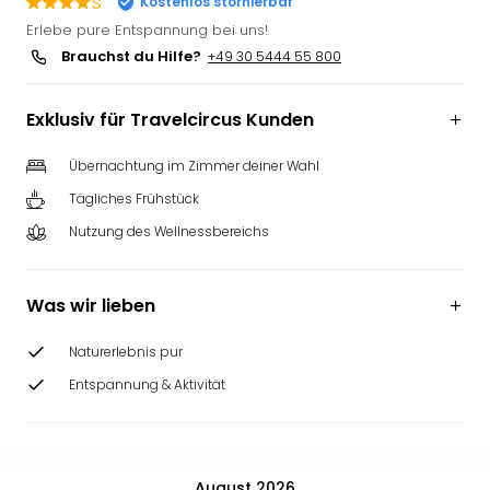
s
Kostenlos stornierbar
Slag
Erlebe pure Entspannung bei uns!
Eftel
Brauchst du Hilfe?
+49 30 5444 55 800
LEG
Deu
Parc
Exklusiv für Travelcircus Kunden
Astér
Rast
Übernachtung im Zimmer deiner Wahl
Lan
Tägliches Frühstück
Baye
Nutzung des Wellnessbereichs
Park
Plop
Deu
Was wir lieben
(eh
Holi
Naturerlebnis pur
Park
Tivol
Entspannung & Aktivität
Kop
Futu
Bela
alle
August 2026