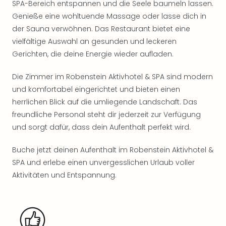
SPA-Bereich entspannen und die Seele baumeln lassen.
Rou
Das
Genieße eine wohltuende Massage oder lasse dich in
Musi
der Sauna verwöhnen. Das Restaurant bietet eine
Köni
vielfältige Auswahl an gesunden und leckeren
der
Gerichten, die deine Energie wieder aufladen.
Löw
Die
Die Zimmer im Robenstein Aktivhotel & SPA sind modern
Eisk
und komfortabel eingerichtet und bieten einen
Tarz
herrlichen Blick auf die umliegende Landschaft. Das
MJ
freundliche Personal steht dir jederzeit zur Verfügung
–
Das
und sorgt dafür, dass dein Aufenthalt perfekt wird.
Mich
Jac
Buche jetzt deinen Aufenthalt im Robenstein Aktivhotel &
Musi
SPA und erlebe einen unvergesslichen Urlaub voller
Der
Aktivitäten und Entspannung.
Teuf
träg
Pra
Die