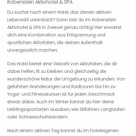
Robenstein Aktivhotel & SPA
noc
meh
Du suchst nach einem Hotel, das deinen aktiven
Frei
Lebensstil unterstützt? Dann bist du im Robenstein
Frei
Aktivhotel & SPA in Zwiesel genau richtig! Hier erwartet
Eur
dich eine Kombination aus Entspannung und
Frei
sportlichen Aktivitäten, die deinen Aufenthalt
Deu
unvergesslich machen.
Frei
Nied
Das Hotel bietet eine Vielzahl von Aktivitäten, die dir
Frei
dabei helfen, fit zu bleiben und gleichzeitig die
Öste
Frei
wunderschöne Natur der Umgebung zu erkunden. Von
Fran
geführten Wanderungen und Radtouren bis hin zu
Musi
Yoga- und Fitnesskursen ist für jeden Geschmack
&
etwas dabei. Auch im Winter kannst du hier deine
Sho
Lieblingssportarten ausüben, wie Skifahren, Langlaufen
Musi
oder Schneeschuhwandern.
Starl
Expr
Nach einem aktiven Tag kannst du im hoteleigenen
Moul