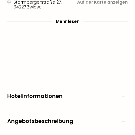
Sere
Stormbergerstraße 27
,
Auf der Karte anzeigen
94227
Zwiesel
Park
Allw
Müns
Mehr lesen
Zoo
Leip
Safa
Beek
Ber
ZOO
Erle
Gels
Welt
Wal
Nau
Hotelinformationen
Aqu
Zool
Gar
Berli
Angebotsbeschreibung
alle
Ang