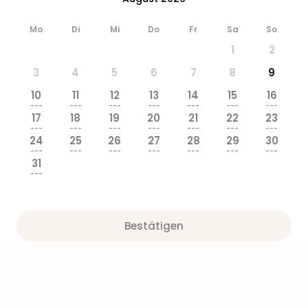
Ang
Wass
Mo
Di
Mi
Do
Fr
Sa
So
Trop
1
2
Isla
The
3
4
5
6
7
8
9
Erdi
10
11
12
13
14
15
16
Rula
---
---
---
---
---
---
---
Bad
17
18
19
20
21
22
23
Sch
---
---
---
---
---
---
---
24
25
26
27
28
29
30
aqu
---
---
---
---
---
---
---
The
31
Sins
---
alle
Ang
Zoo
Bestätigen
&
Safa
Erle
Zoo
Han