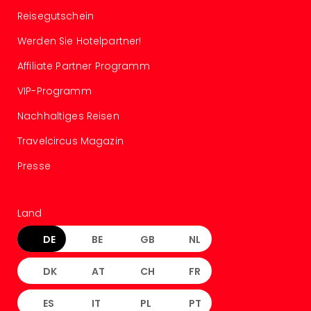
Even
Reisegutschein
at
Werden Sie Hotelpartner!
War
Bros.
Affiliate Partner Programm
Stud
Tour
VIP-Programm
Lon
Nachhaltiges Reisen
–
The
Travelcircus Magazin
Mak
Presse
of
Harr
Pott
Form
Land
1
DE
BE
GB
NL
Die
Auss
DK
AT
CH
FR
Imme
Auss
ES
IT
PL
PT
alle