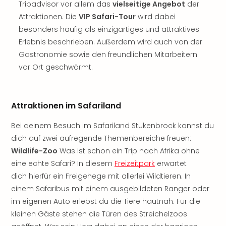
Tripadvisor vor allem das
vielseitige Angebot
der
noc
Attraktionen. Die
VIP Safari-Tour
wird dabei
meh
besonders häufig als einzigartiges und attraktives
Frei
Erlebnis beschrieben. Außerdem wird auch von der
Frei
Eur
Gastronomie sowie den freundlichen Mitarbeitern
Frei
vor Ort geschwärmt.
Deu
Frei
Nied
Attraktionen im Safariland
Frei
Öste
Bei deinem Besuch im Safariland Stukenbrock kannst du
Frei
dich auf zwei aufregende Themenbereiche freuen:
Fran
Wildlife-Zoo
Was ist schon ein Trip nach Afrika ohne
Musi
eine echte Safari? In diesem
Freizeitpark
erwartet
&
Sho
dich hierfür ein Freigehege mit allerlei Wildtieren. In
Musi
einem Safaribus mit einem ausgebildeten Ranger oder
Starl
im eigenen Auto erlebst du die Tiere hautnah. Für die
Expr
kleinen Gäste stehen die Türen des Streichelzoos
Moul