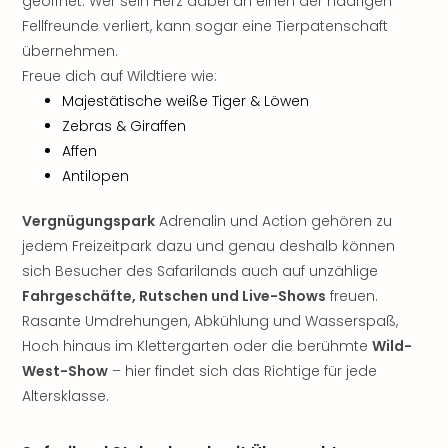
geöffnet. Wer sein Herz dabei an einen der haarigen
Rou
Fellfreunde verliert, kann sogar eine Tierpatenschaft
Das
übernehmen.
Musi
Köni
Freue dich auf Wildtiere wie:
der
Majestätische weiße Tiger & Löwen
Löw
Zebras & Giraffen
Die
Affen
Eisk
Antilopen
Tarz
MJ
Vergnügungspark
Adrenalin und Action gehören zu
–
jedem Freizeitpark dazu und genau deshalb können
Das
sich Besucher des Safarilands auch auf unzählige
Mich
Jac
Fahrgeschäfte, Rutschen und Live-Shows
freuen.
Musi
Rasante Umdrehungen, Abkühlung und Wasserspaß,
Der
Hoch hinaus im Klettergarten oder die berühmte
Wild-
Teuf
West-Show
– hier findet sich das Richtige für jede
träg
Altersklasse.
Pra
Die