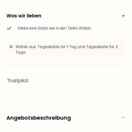
Ang
Wass
Was wir lieben
Trop
Isla
Erlebe eine Safari wie in den Tiefen Afrikas
The
Erdi
Rula
Wähle aus: Tageskarte für 1 Tag und Tageskarte für 2
Bad
Tage
Sch
aqu
The
Sins
Trustpilot
alle
Ang
Zoo
&
Safa
Erle
Angebotsbeschreibung
Zoo
Han