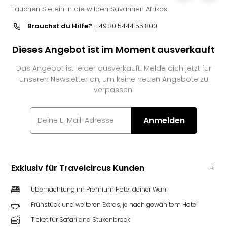
Tauchen Sie ein in die wilden Savannen Afrikas
Slag
Eftel
Brauchst du Hilfe?
+49 30 5444 55 800
LEG
Deu
Dieses Angebot ist im Moment ausverkauft
Parc
Astér
Das Angebot ist leider ausverkauft. Melde dich jetzt für
Rast
unseren Newsletter an, um keine neuen Angebote zu
Lan
verpassen!
Baye
Park
Anmelden
Plop
Deu
(eh
Holi
Park
Exklusiv für Travelcircus Kunden
Tivol
Kop
Übernachtung im Premium Hotel deiner Wahl
Futu
Frühstück und weiteren Extras, je nach gewähltem Hotel
Bela
Ticket für Safariland Stukenbrock
alle