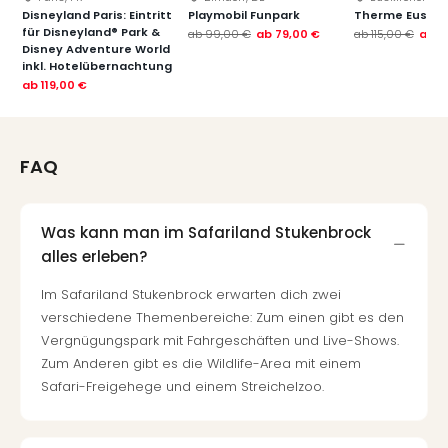
Qua
Disneyland Paris: Eintritt
Playmobil Funpark
Therme Euskir
Com
für Disneyland® Park &
ab
99,00 €
ab
79,00 €
ab
115,00 €
ab
7
Disney Adventure World
Club
inkl. Hotelübernachtung
Pret
ab
119,00 €
Wo
alle
Ang
TV
FAQ
Sho
ZDF
Fern
Was kann man im Safariland Stukenbrock
in
alles erleben?
Main
Stef
Im Safariland Stukenbrock erwarten dich zwei
Raa
verschiedene Themenbereiche: Zum einen gibt es den
Sho
Vergnügungspark mit Fahrgeschäften und Live-Shows.
alle
Zum Anderen gibt es die Wildlife-Area mit einem
Ang
Safari-Freigehege und einem Streichelzoo.
Fest
Dom