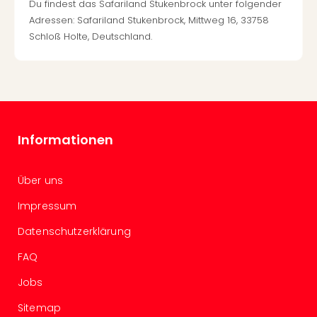
Of
Du findest das Safariland Stukenbrock unter folgender
Thro
Adressen: Safariland Stukenbrock, Mittweg 16, 33758
Stud
Schloß Holte, Deutschland.
Tour
Swar
Krist
Mini
Wun
Ham
Informationen
War
Bros.
Stud
Über uns
Tour
Impressum
Lon
–
Datenschutzerklärung
The
Mak
FAQ
of
Jobs
Harr
Pott
Sitemap
An