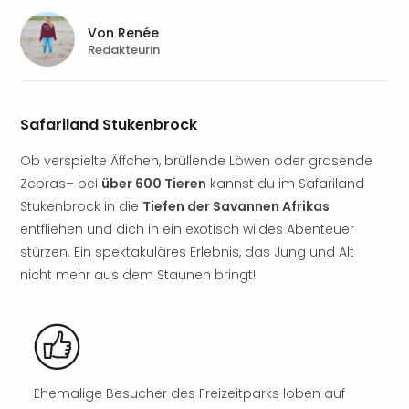
Sere
Park
Von
Renée
Allw
Redakteurin
Müns
Zoo
Leip
Safariland Stukenbrock
Safa
Beek
Ob verspielte Äffchen, brüllende Löwen oder grasende
Ber
Zebras– bei
über 600 Tieren
kannst du im Safariland
ZOO
Erle
Stukenbrock in die
Tiefen der Savannen Afrikas
Gels
entfliehen und dich in ein exotisch wildes Abenteuer
Welt
stürzen. Ein spektakuläres Erlebnis, das Jung und Alt
Wal
nicht mehr aus dem Staunen bringt!
Nau
Aqu
Zool
Gar
Berli
alle
Ehemalige Besucher des Freizeitparks loben auf
Ang