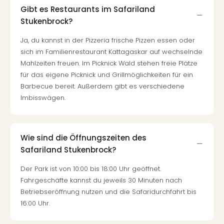
Fest
Gibt es Restaurants im Safariland
Stör
Stukenbrock?
Fest
Mus
Ja, du kannst in der Pizzeria frische Pizzen essen oder
Fuld
sich im Familienrestaurant Kattagaskar auf wechselnde
Are
Mahlzeiten freuen. Im Picknick Wald stehen freie Plätze
di
für das eigene Picknick und Grillmöglichkeiten für ein
Ver
Barbecue bereit. Außerdem gibt es verschiedene
alle
Imbisswägen.
Ang
Musi
Musi
Ham
Wie sind die Öffnungszeiten des
alle
Safariland Stukenbrock?
Ang
Kultu
Der Park ist von 10:00 bis 18:00 Uhr geöffnet.
&
Fahrgeschäfte kannst du jeweils 30 Minuten nach
Spor
Betriebseröffnung nutzen und die Safaridurchfahrt bis
Mus
16:00 Uhr.
Tec
Sins