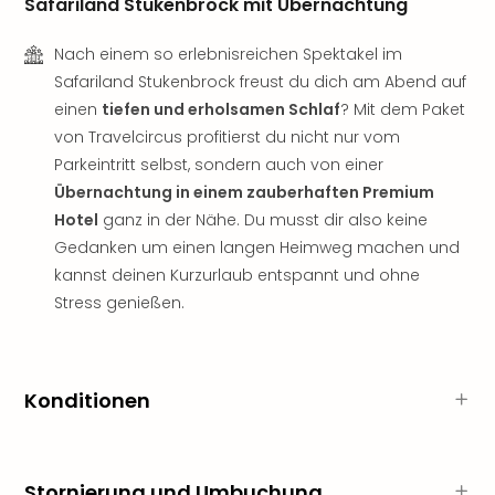
Sch
Safariland Stukenbrock mit Übernachtung
und
das
Nach einem so erlebnisreichen Spektakel im
Biest
Safariland Stukenbrock freust du dich am Abend auf
Wie
einen
tiefen und erholsamen Schlaf
? Mit dem Paket
Mari
von Travelcircus profitierst du nicht nur vom
Ther
Parkeintritt selbst, sondern auch von einer
Sta
Übernachtung in einem zauberhaften Premium
Ente
Hotel
ganz in der Nähe. Du musst dir also keine
Das
Pha
Gedanken um einen langen Heimweg machen und
der
kannst deinen Kurzurlaub entspannt und ohne
Ope
Stress genießen.
Köln
Tan
der
Vam
Konditionen
alle
Ang
Sho
&
Stornierung und Umbuchung