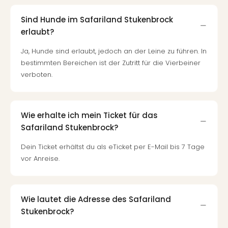
Mer
Ben
Sind Hunde im Safariland Stukenbrock
Mus
erlaubt?
Stut
Ja, Hunde sind erlaubt, jedoch an der Leine zu führen. In
Pors
Mus
bestimmten Bereichen ist der Zutritt für die Vierbeiner
Auto
verboten.
Wolf
BM
Mus
Wie erhalte ich mein Ticket für das
in
Safariland Stukenbrock?
Mün
Barb
Dein Ticket erhältst du als eTicket per E-Mail bis 7 Tage
Mus
vor Anreise.
Tec
Spey
alle
Ang
Wie lautet die Adresse des Safariland
Auss
Stukenbrock?
Ga