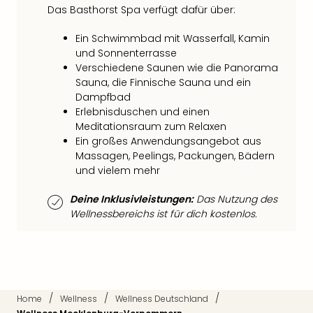
Fest
Das Basthorst Spa verfügt dafür über:
Stör
Fest
Ein Schwimmbad mit Wasserfall, Kamin
Mus
und Sonnenterrasse
Fuld
Verschiedene Saunen wie die Panorama
Are
Sauna, die Finnische Sauna und ein
di
Dampfbad
Ver
Erlebnisduschen und einen
alle
Meditationsraum zum Relaxen
Ang
Ein großes Anwendungsangebot aus
Musi
Massagen, Peelings, Packungen, Bädern
Musi
und vielem mehr
Ham
alle
Deine Inklusivleistungen:
Das Nutzung des
Wellnessbereichs ist für dich kostenlos.
Ang
Kultu
&
Spor
Mus
Tec
/
/
/
Home
Wellness
Wellness Deutschland
Sins