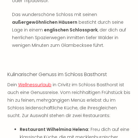
Sch
oder Tripadvisor.
und
das
Das wunderschöne Schloss mit seinen
Biest
außergewöhnlichen Häusern
besticht durch seine
Wie
Lage in einem
englischen Schlosspark
, der dich auf
Mari
herrlichen Spazierwegen inmitten tiefer Wälder in
Ther
wenigen Minuten zum Glambecksee führt.
Sta
Ente
Das
Pha
Kulinarischer Genuss im Schloss Basthorst
der
Ope
Dein
Wellnessurlaub
in Crivitz im Schloss Basthorst ist
Köln
auch eine Genussreise. Vom reichhaltigen Frühstück bis
Tan
hin zu feinen, mehrgängigen Menüs erlebst du im
der
Schloss leidenschaftliche Küche, die ihresgleichen
Vam
alle
sucht. Zur Auswahl stehen dir zwei Restaurants:
Ang
Sho
Restaurant Wilhelmina Helena:
Freu dich auf eine
&
klassische Küche, die mit mecklenburgischer