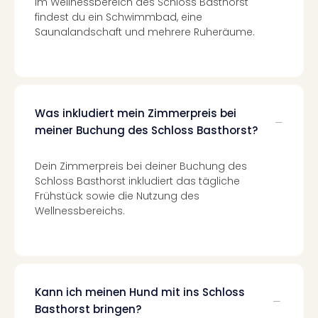
Im Wellnessbereich des Schloss Basthorst
Even
findest du ein Schwimmbad, eine
at
Saunalandschaft und mehrere Ruheräume.
War
Bros.
Stud
Tour
Lon
Was inkludiert mein Zimmerpreis bei
–
meiner Buchung des Schloss Basthorst?
The
Mak
Dein Zimmerpreis bei deiner Buchung des
of
Schloss Basthorst inkludiert das tägliche
Harr
Frühstück sowie die Nutzung des
Pott
Wellnessbereichs.
Form
1
Die
Auss
Imme
Kann ich meinen Hund mit ins Schloss
Auss
Basthorst bringen?
alle