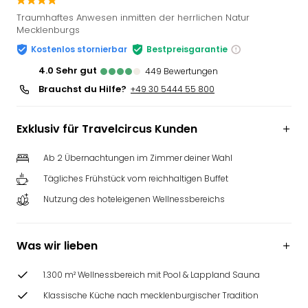
Slag
Traumhaftes Anwesen inmitten der herrlichen Natur
Eftel
Mecklenburgs
LEG
Kostenlos stornierbar
Bestpreisgarantie
Deu
4.0
sehr gut
449
Bewertungen
Parc
Astér
Brauchst du Hilfe?
+49 30 5444 55 800
Rast
Lan
Exklusiv für Travelcircus Kunden
Baye
Park
Ab 2 Übernachtungen im Zimmer deiner Wahl
Plop
Deu
Tägliches Frühstück vom reichhaltigen Buffet
(eh
Nutzung des hoteleigenen Wellnessbereichs
Holi
Park
Tivol
Was wir lieben
Kop
Futu
1.300 m² Wellnessbereich mit Pool & Lappland Sauna
Bela
Klassische Küche nach mecklenburgischer Tradition
alle