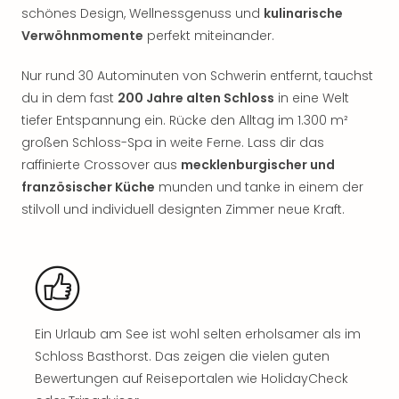
Rou
schönes Design, Wellnessgenuss und
kulinarische
Das
Verwöhnmomente
perfekt miteinander.
Musi
Köni
Nur rund 30 Autominuten von Schwerin entfernt, tauchst
der
du in dem fast
200 Jahre alten Schloss
in eine Welt
Löw
tiefer Entspannung ein. Rücke den Alltag im 1.300 m²
Die
großen Schloss-Spa in weite Ferne. Lass dir das
Eisk
Tarz
raffinierte Crossover aus
mecklenburgischer und
MJ
französischer Küche
munden und tanke in einem der
–
stilvoll und individuell designten Zimmer neue Kraft.
Das
Mich
Jac
Musi
Der
Teuf
Ein Urlaub am See ist wohl selten erholsamer als im
träg
Schloss Basthorst. Das zeigen die vielen guten
Pra
Bewertungen auf Reiseportalen wie HolidayCheck
Die