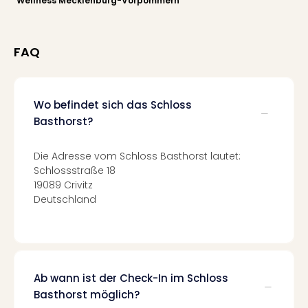
Wellness Mecklenburg-Vorpommern
Mer
Ben
Mus
FAQ
Stut
Pors
Mus
Auto
Wo befindet sich das Schloss
Wolf
Basthorst?
BM
Mus
Die Adresse vom Schloss Basthorst lautet:
in
Schlossstraße 18
Mün
19089 Crivitz
Barb
Deutschland
Mus
Tec
Spey
alle
Ang
Ab wann ist der Check-In im Schloss
Auss
Basthorst möglich?
Ga