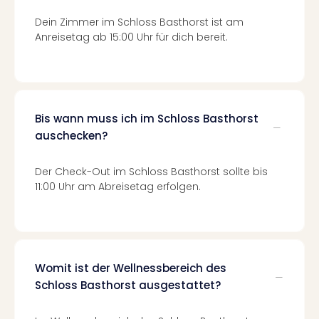
Of
Thro
Dein Zimmer im Schloss Basthorst ist am
Stud
Anreisetag ab 15:00 Uhr für dich bereit.
Tour
Swar
Krist
Mini
Wun
Bis wann muss ich im Schloss Basthorst
Ham
auschecken?
War
Bros.
Der Check-Out im Schloss Basthorst sollte bis
Stud
11:00 Uhr am Abreisetag erfolgen.
Tour
Lon
–
The
Mak
Womit ist der Wellnessbereich des
of
Schloss Basthorst ausgestattet?
Harr
Pott
An