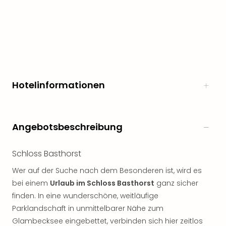
noc
meh
Frei
Frei
Eur
Frei
Deu
Hotelinformationen
Frei
Nied
Frei
Öste
Angebotsbeschreibung
Frei
Fran
Musi
Schloss Basthorst
&
Wer auf der Suche nach dem Besonderen ist, wird es
Sho
bei einem
Urlaub im Schloss Basthorst
ganz sicher
Musi
finden. In eine wunderschöne, weitläufige
Starl
Expr
Parklandschaft in unmittelbarer Nähe zum
Moul
Glambecksee eingebettet, verbinden sich hier zeitlos