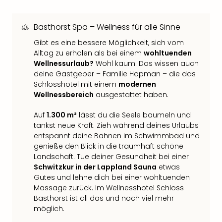
Qua
Com
Club
Basthorst Spa – Wellness für alle Sinne
Pret
Gibt es eine bessere Möglichkeit, sich vom
Wo
Alltag zu erholen als bei einem
wohltuenden
alle
Wellnessurlaub?
Wohl kaum. Das wissen auch
Ang
deine Gastgeber – Familie Hopman – die das
TV
Schlosshotel mit einem
modernen
Sho
Wellnessbereich
ausgestattet haben.
ZDF
Fern
Auf
1.300 m²
lässt du die Seele baumeln und
in
tankst neue Kraft. Zieh während deines Urlaubs
Main
entspannt deine Bahnen im Schwimmbad und
Stef
genieße den Blick in die traumhaft schöne
Raa
Landschaft. Tue deiner Gesundheit bei einer
Sho
Schwitzkur in der Lappland Sauna
etwas
Gutes und lehne dich bei einer wohltuenden
alle
Massage zurück. Im Wellnesshotel Schloss
Ang
Basthorst ist all das und noch viel mehr
Fest
möglich.
Dom