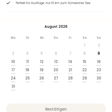
Ang
Perfekt für Ausflüge: nur 10 km zum Schweriner See
Wass
Trop
Isla
The
August 2026
Erdi
Rula
Mo
Di
Mi
Do
Fr
Sa
So
Bad
1
2
Sch
aqu
3
4
5
6
7
8
9
The
10
11
12
13
14
15
16
Sins
---
---
---
---
---
---
---
alle
17
18
19
20
21
22
23
Ang
---
---
---
---
---
---
---
24
25
26
27
28
29
30
Zoo
---
---
---
---
---
---
---
&
31
Safa
---
Erle
Zoo
Han
Bestätigen