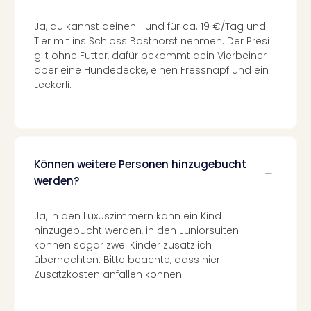
Ang
Spor
Ja, du kannst deinen Hund für ca. 19 €/Tag und
Skiu
Tier mit ins Schloss Basthorst nehmen. Der Presi
in
gilt ohne Futter, dafür bekommt dein Vierbeiner
Deu
aber eine Hundedecke, einen Fressnapf und ein
Skiu
Leckerli.
in
Öste
Form
1
Reis
Können weitere Personen hinzugebucht
Konz
werden?
Konz
Pitbu
Ja, in den Luxuszimmern kann ein Kind
Karo
hinzugebucht werden, in den Juniorsuiten
G
können sogar zwei Kinder zusätzlich
Back
übernachten. Bitte beachte, dass hier
Boy
Zusatzkosten anfallen können.
Disn
in