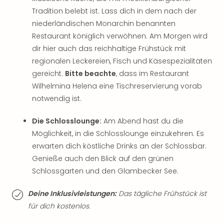
Thea
Tradition belebt ist. Lass dich in dem nach der
ABB
niederländischen Monarchin benannten
Voy
Restaurant königlich verwöhnen. Am Morgen wird
in
dir hier auch das reichhaltige Frühstück mit
Lon
regionalen Leckereien, Fisch und Käsespezialitäten
Harr
Pott
gereicht.
Bitte beachte
, dass im Restaurant
Thea
Wilhelmina Helena eine Tischreservierung vorab
Lon
notwendig ist.
GOP
Vari
Die Schlosslounge:
Am Abend hast du die
Thea
Möglichkeit, in die Schlosslounge einzukehren. Es
Frie
erwarten dich köstliche Drinks an der Schlossbar.
Pala
Genieße auch den Blick auf den grünen
Berli
Schlossgarten und den Glambecker See.
Fest
Neu
Deine Inklusivleistungen:
Das tägliche Frühstück ist
Fest
Bad
für dich kostenlos.
Bad