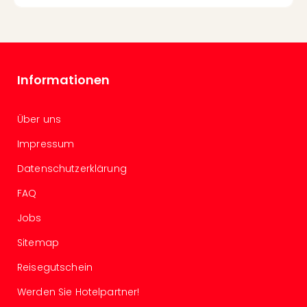
Con
Schl
Sch
Konz
alle
Ang
Informationen
Fest
Glüc
Über uns
Insel
Mer
Impressum
Lun
Black
Datenschutzerklärung
Festi
FAQ
Nibiri
Festi
Jobs
Ikar
Sitemap
Festi
alle
Reisegutschein
Ang
Loca
Werden Sie Hotelpartner!
Konz