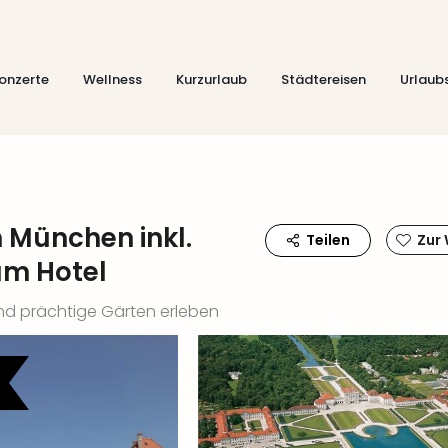
onzerte
Wellness
Kurzurlaub
Städtereisen
Urlaub
 München inkl.
Teilen
Zur
um Hotel
 und prächtige Gärten erleben