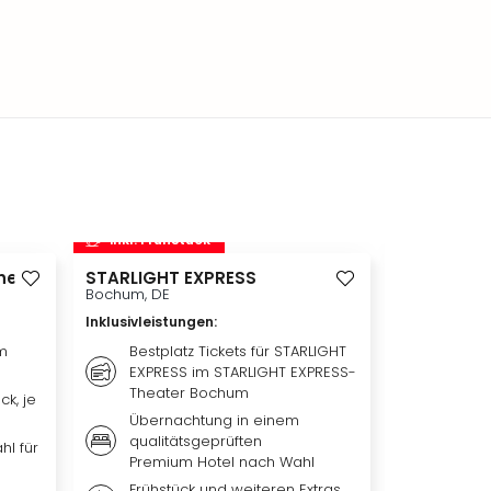
inkl. Frühstück
inkl. Frü
heim
STARLIGHT EXPRESS
Disneyland 
Disneylan
Bochum, DE
Adventure 
Inklusivleistungen
:
Hotelübe
Paris, FR
m
Bestplatz Tickets für STARLIGHT
EXPRESS im STARLIGHT EXPRESS-
Inklusivleis
Theater Bochum
ck, je
Übern
Übernachtung in einem
qualit
qualitätsgeprüften
Hotel 
hl für
Premium Hotel nach Wahl
Weiter
Frühstück und weiteren Extras,
nach 