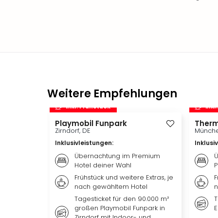
Weitere Empfehlungen
inkl. Frühstück
inkl
Playmobil Funpark
Therm
Zirndorf, DE
Münche
Inklusivleistungen
:
Inklusi
Übernachtung im Premium
Ü
Hotel deiner Wahl
P
Frühstück und weitere Extras, je
F
nach gewähltem Hotel
n
Tagesticket für den 90.000 m²
T
großen Playmobil Funpark in
E
Zirndorf mit Indoor- und