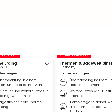
. Frühstück
inkl. Frühstück
e Erding
Thermen & Badewelt Sins
n, DE
Sinsheim, DE
vleistungen
:
Inklusivleistungen
:
bernachtung in einem
Übernachtung im Premiu
remium Hotel deiner Wahl
Hotel deiner Wahl
rühstück und weitere Extras, je
Weitere Extras wie Frühstü
ach gewähltem Hotel
nach Hotel
agesticket für die Therme
Ticketkategorie deiner Wa
rding
die Thermen & Badewelt
Sinsheim