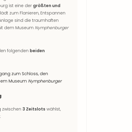
rg ist eine der
größten und
lädt zum Flanieren, Entspannen
 Anlage sind die traumhaften
 mit dem Museum
Nymphenburger
 den folgenden
beiden
ugang zum Schloss, den
t dem Museum
Nymphenburger
g
ng zwischen
3 Zeitslots
wählst,
: