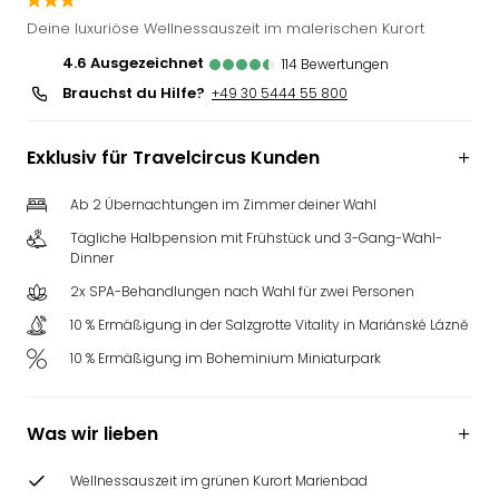
Slag
Deine luxuriöse Wellnessauszeit im malerischen Kurort
Eftel
4.6
ausgezeichnet
114
Bewertungen
LEG
Brauchst du Hilfe?
Deu
+49 30 5444 55 800
Parc
Astér
Exklusiv für Travelcircus Kunden
Rast
Lan
Ab 2 Übernachtungen im Zimmer deiner Wahl
Baye
Tägliche Halbpension mit Frühstück und 3-Gang-Wahl-
Park
Dinner
Plop
Deu
2x SPA-Behandlungen nach Wahl für zwei Personen
(eh
10 % Ermäßigung in der Salzgrotte Vitality in Mariánské Lázně
Holi
10 % Ermäßigung im Boheminium Miniaturpark
Park
Tivol
Kop
Was wir lieben
Futu
Bela
Wellnessauszeit im grünen Kurort Marienbad
alle