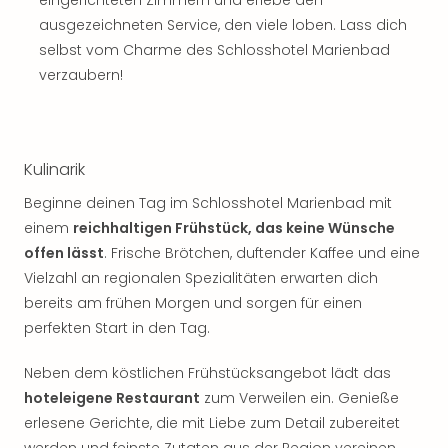
eingerichteten Zimmern und erlebe den
Thea
ausgezeichneten Service, den viele loben. Lass dich
ABB
selbst vom Charme des Schlosshotel Marienbad
Voy
verzaubern!
in
Lon
Harr
Pott
Kulinarik
Thea
Lon
Beginne deinen Tag im Schlosshotel Marienbad mit
GOP
einem
reichhaltigen Frühstück, das keine Wünsche
Vari
offen lässt
. Frische Brötchen, duftender Kaffee und eine
Thea
Vielzahl an regionalen Spezialitäten erwarten dich
Frie
Pala
bereits am frühen Morgen und sorgen für einen
Berli
perfekten Start in den Tag.
Fest
Neu
Neben dem köstlichen Frühstücksangebot lädt das
Fest
hoteleigene Restaurant
zum Verweilen ein. Genieße
Bad
erlesene Gerichte, die mit Liebe zum Detail zubereitet
Bad