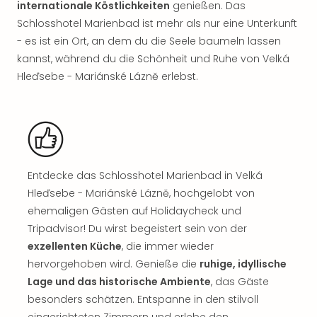
Sch
internationale Köstlichkeiten
genießen. Das
und
Schlosshotel Marienbad ist mehr als nur eine Unterkunft
das
- es ist ein Ort, an dem du die Seele baumeln lassen
Biest
kannst, während du die Schönheit und Ruhe von Velká
Wie
Hleďsebe - Mariánské Lázně erlebst.
Mari
Ther
Sta
Ente
Das
Pha
der
Entdecke das Schlosshotel Marienbad in Velká
Ope
Hleďsebe - Mariánské Lázně, hochgelobt von
Köln
ehemaligen Gästen auf Holidaycheck und
Tan
Tripadvisor! Du wirst begeistert sein von der
der
exzellenten Küche
, die immer wieder
Vam
hervorgehoben wird. Genieße die
ruhige, idyllische
alle
Ang
Lage und das historische Ambiente
, das Gäste
Sho
besonders schätzen. Entspanne in den stilvoll
&