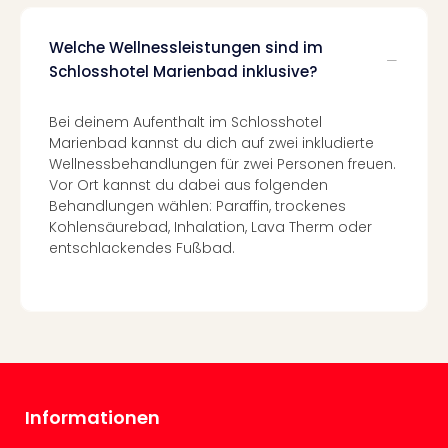
Ang
Spor
Welche Wellnessleistungen sind im
Skiu
Schlosshotel Marienbad inklusive?
in
Deu
Skiu
Bei deinem Aufenthalt im Schlosshotel
in
Marienbad kannst du dich auf zwei inkludierte
Wellnessbehandlungen für zwei Personen freuen.
Öste
Vor Ort kannst du dabei aus folgenden
Form
Behandlungen wählen: Paraffin, trockenes
1
Kohlensäurebad, Inhalation, Lava Therm oder
Reis
entschlackendes Fußbad.
Konz
Konz
Pitbu
Karo
G
Back
Boy
Disn
Informationen
in