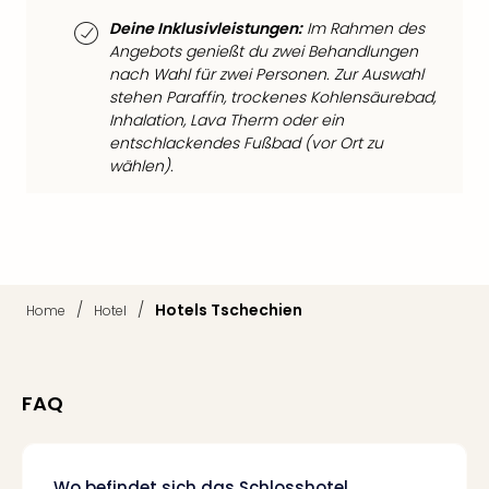
Mer
Deine Inklusivleistungen:
Im Rahmen des
Ben
Angebots genießt du zwei Behandlungen
Mus
nach Wahl für zwei Personen. Zur Auswahl
Stut
stehen Paraffin, trockenes Kohlensäurebad,
Pors
Inhalation, Lava Therm oder ein
Mus
entschlackendes Fußbad (vor Ort zu
Auto
wählen).
Wolf
BM
Mus
in
Mün
Barb
/
/
Hotels Tschechien
Home
Hotel
Mus
Tec
Spey
alle
FAQ
Ang
Auss
Ga
Wo befindet sich das Schlosshotel