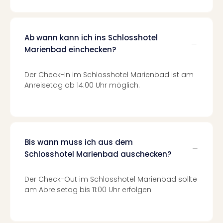
Even
at
War
Ab wann kann ich ins Schlosshotel
Bros.
Marienbad einchecken?
Stud
Tour
Der Check-In im Schlosshotel Marienbad ist am
Lon
Anreisetag ab 14:00 Uhr möglich.
–
The
Mak
of
Harr
Pott
Bis wann muss ich aus dem
Form
Schlosshotel Marienbad auschecken?
1
Die
Der Check-Out im Schlosshotel Marienbad sollte
Auss
am Abreisetag bis 11:00 Uhr erfolgen
Imme
Auss
alle