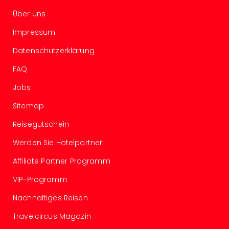
Con
Schl
Über uns
Sch
Impressum
Konz
alle
Datenschutzerklärung
Ang
Fest
FAQ
Glüc
Jobs
Insel
Mer
Sitemap
Lun
Reisegutschein
Black
Festi
Werden Sie Hotelpartner!
Nibiri
Festi
Affiliate Partner Programm
Ikar
VIP-Programm
Festi
alle
Nachhaltiges Reisen
Ang
Loca
Travelcircus Magazin
Konz