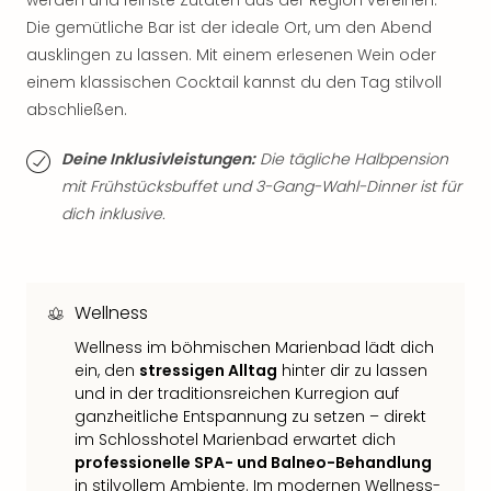
werden und feinste Zutaten aus der Region vereinen.
Qua
Die gemütliche Bar ist der ideale Ort, um den Abend
Com
ausklingen zu lassen. Mit einem erlesenen Wein oder
Club
Pret
einem klassischen Cocktail kannst du den Tag stilvoll
Wo
abschließen.
alle
Ang
Deine Inklusivleistungen:
Die tägliche Halbpension
TV
mit Frühstücksbuffet und 3-Gang-Wahl-Dinner ist für
Sho
dich inklusive.
ZDF
Fern
in
Main
Wellness
Stef
Raa
Wellness im böhmischen Marienbad lädt dich
Sho
ein, den
stressigen Alltag
hinter dir zu lassen
alle
und in der traditionsreichen Kurregion auf
ganzheitliche Entspannung zu setzen – direkt
Ang
im Schlosshotel Marienbad erwartet dich
Fest
professionelle SPA- und Balneo-Behandlung
Dom
in stilvollem Ambiente. Im modernen Wellness-