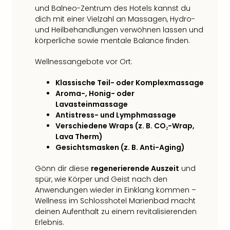
Fest
und Balneo-Zentrum des Hotels kannst du
Stör
dich mit einer Vielzahl an Massagen, Hydro-
Fest
und Heilbehandlungen verwöhnen lassen und
Mus
körperliche sowie mentale Balance finden.
Fuld
Are
Wellnessangebote vor Ort:
di
Ver
Klassische Teil- oder Komplexmassage
alle
Aroma-, Honig- oder
Ang
Lavasteinmassage
Musi
Antistress- und Lymphmassage
Musi
Verschiedene Wraps (z. B. CO₂-Wrap,
Ham
Lava Therm)
alle
Gesichtsmasken (z. B. Anti-Aging)
Ang
Gönn dir diese
regenerierende Auszeit
und
Kultu
spür, wie Körper und Geist nach den
&
Anwendungen wieder in Einklang kommen –
Spor
Wellness im Schlosshotel Marienbad macht
Mus
deinen Aufenthalt zu einem revitalisierenden
Tec
Erlebnis.
Sins