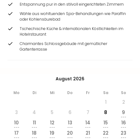
Ang
Entspannung pur in den stilvoll eingerichteten Zimmern
Wass
Wähle aus wohltuenden Spa-Behandlungen wie Paraffin
Trop
oder Kohlensäurebad
Isla
Tschechische Küche & internationalen Köstlichkeiten im
The
Hotelrstaurant
Erdi
Charmantes Schlossgebäude mit gemütlicher
Rula
Gartenterrasse
Bad
Sch
aqu
The
August 2026
Sins
alle
Ang
Mo
Di
Mi
Do
Fr
Sa
So
Zoo
1
2
&
3
4
5
6
7
8
9
Safa
---
Erle
10
11
12
13
14
15
16
Zoo
---
---
---
---
---
---
---
17
18
19
20
21
22
23
Han
---
---
---
---
---
---
---