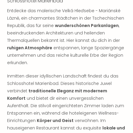
Schlosshotel Marienbad
Rou
Das
Entdecke das malerische Velká Hleďsebe - Mariánské
Musi
Lázně, ein charmantes Städtchen in der Tschechischen
Köni
Republik, das für seine
wunderschönen Parkanlagen
,
der
beeindruckenden Architekturen und heilenden
Löw
Thermalquellen bekannt ist. Hier kannst du dich in der
Die
ruhigen Atmosphäre
entspannen, lange Spaziergänge
Eisk
Tarz
unternehmen und das reiche kulturelle Erbe der Region
MJ
erkunden.
–
Das
Inmitten dieser idyllischen Landschaft findest du das
Mich
Schlosshotel Marienbad. Dieses historische Juwel
Jac
verbindet
traditionelle Eleganz mit modernem
Musi
Komfort
und bietet dir einen unvergesslichen
Der
Aufenthalt. Die stilvoll eingerichteten Zimmer laden zum
Teuf
Entspannen ein, während die hoteleigenen Wellness-
träg
Pra
Einrichtungen
Körper und Geist
verwöhnen. Im
Die
hauseigenen Restaurant kannst du exquisite
lokale und