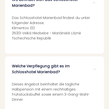
Of
Marienbad?
Thro
Stud
Tour
Das Schlosshotel Marienbad findest du unter
Swar
folgender Adresse:
Krist
Klimentov 132
35301 Velká Hleďsebe - Mariánské Lázně
Mini
Tschechische Republik
Wun
Ham
War
Bros.
Stud
Tour
Welche Verpflegung gibt es im
Lon
Schlosshotel Marienbad?
–
The
Dieses Angebot beinhaltet die tägliche
Mak
Halbpension mit einem reichhaltiges
of
Frühstücksbuffet sowie einem 3-Gang-Wahl-
Harr
Dinner.
Pott
An