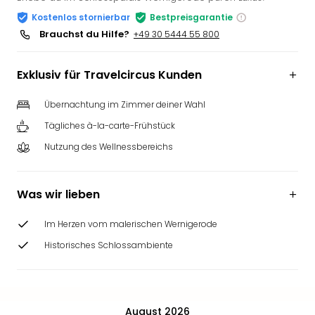
Slag
Kostenlos stornierbar
Bestpreisgarantie
Eftel
Brauchst du Hilfe?
+49 30 5444 55 800
LEG
Deu
Exklusiv für Travelcircus Kunden
Parc
Astér
Übernachtung im Zimmer deiner Wahl
Rast
Lan
Tägliches à-la-carte-Frühstück
Baye
Nutzung des Wellnessbereichs
Park
Plop
Deu
Was wir lieben
(eh
Holi
Im Herzen vom malerischen Wernigerode
Park
Tivol
Historisches Schlossambiente
Kop
Futu
Bela
alle
August 2026