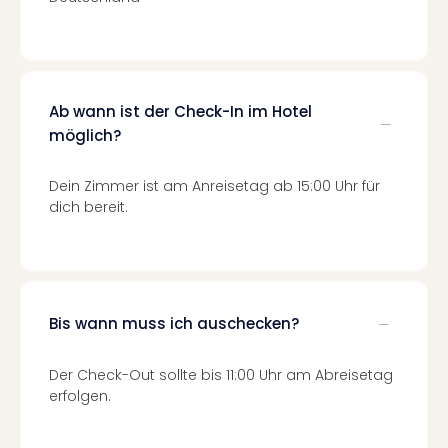
Fest
Stör
Fest
Mus
Fuld
Are
Ab wann ist der Check-In im Hotel
di
möglich?
Ver
alle
Dein Zimmer ist am Anreisetag ab 15:00 Uhr für
Ang
dich bereit.
Musi
Musi
Ham
alle
Ang
Bis wann muss ich auschecken?
Kultu
&
Spor
Der Check-Out sollte bis 11:00 Uhr am Abreisetag
Mus
erfolgen.
Tec
Sins