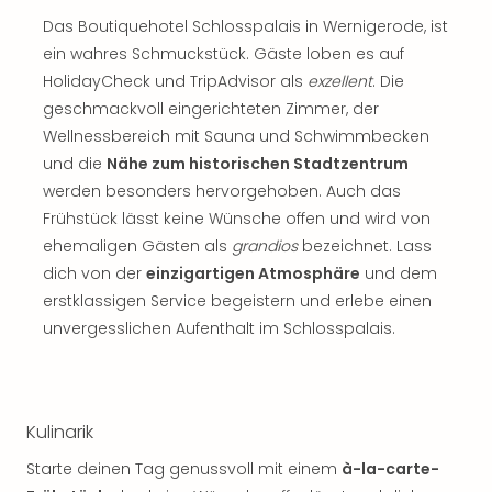
Rou
Das Boutiquehotel Schlosspalais in Wernigerode, ist
Das
ein wahres Schmuckstück. Gäste loben es auf
Musi
HolidayCheck und TripAdvisor als
exzellent
. Die
Köni
der
geschmackvoll eingerichteten Zimmer, der
Löw
Wellnessbereich mit Sauna und Schwimmbecken
Die
und die
Nähe zum historischen Stadtzentrum
Eisk
werden besonders hervorgehoben. Auch das
Tarz
Frühstück lässt keine Wünsche offen und wird von
MJ
ehemaligen Gästen als
grandios
bezeichnet. Lass
–
dich von der
einzigartigen Atmosphäre
und dem
Das
Mich
erstklassigen Service begeistern und erlebe einen
Jac
unvergesslichen Aufenthalt im Schlosspalais.
Musi
Der
Teuf
träg
Kulinarik
Pra
Die
Starte deinen Tag genussvoll mit einem
à-la-carte-