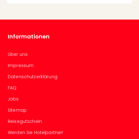
Mer
Ben
Mus
Stut
Pors
Informationen
Mus
Auto
Wolf
Über uns
BM
Mus
Impressum
in
Datenschutzerklärung
Mün
Barb
FAQ
Mus
Jobs
Tec
Spey
Sitemap
alle
Ang
Reisegutschein
Auss
Werden Sie Hotelpartner!
Ga