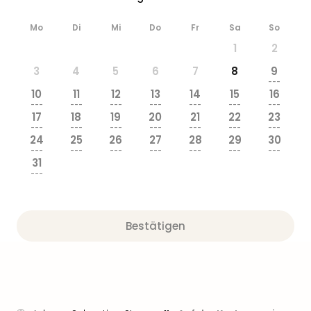
Ang
Wass
Mo
Di
Mi
Do
Fr
Sa
So
Trop
1
2
Isla
The
3
4
5
6
7
8
9
---
Erdi
10
11
12
13
14
15
16
Rula
---
---
---
---
---
---
---
Bad
17
18
19
20
21
22
23
---
---
---
---
---
---
---
Sch
24
25
26
27
28
29
30
aqu
---
---
---
---
---
---
---
The
31
---
Sins
alle
Ang
Zoo
Bestätigen
&
Safa
Erle
Zoo
Han