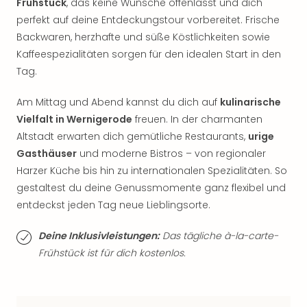
Sch
Frühstück
, das keine Wünsche offenlässt und dich
und
perfekt auf deine Entdeckungstour vorbereitet. Frische
das
Backwaren, herzhafte und süße Köstlichkeiten sowie
Biest
Kaffeespezialitäten sorgen für den idealen Start in den
Wie
Tag.
Mari
Ther
Am Mittag und Abend kannst du dich auf
kulinarische
Sta
Vielfalt in Wernigerode
freuen. In der charmanten
Ente
Das
Altstadt erwarten dich gemütliche Restaurants,
urige
Pha
Gasthäuser
und moderne Bistros – von regionaler
der
Harzer Küche bis hin zu internationalen Spezialitäten. So
Ope
gestaltest du deine Genussmomente ganz flexibel und
Köln
entdeckst jeden Tag neue Lieblingsorte.
Tan
der
Deine Inklusivleistungen:
Das tägliche à-la-carte-
Vam
Frühstück ist für dich kostenlos.
alle
Ang
Sho
&