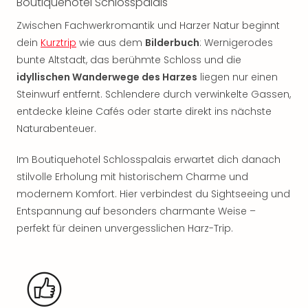
Boutiquehotel Schlosspalais
noc
Zwischen Fachwerkromantik und Harzer Natur beginnt
meh
Frei
dein
Kurztrip
wie aus dem
Bilderbuch
: Wernigerodes
Frei
bunte Altstadt, das berühmte Schloss und die
Eur
idyllischen Wanderwege des Harzes
liegen nur einen
Frei
Steinwurf entfernt. Schlendere durch verwinkelte Gassen,
Deu
entdecke kleine Cafés oder starte direkt ins nächste
Frei
Naturabenteuer.
Nied
Frei
Im Boutiquehotel Schlosspalais erwartet dich danach
Öste
stilvolle Erholung mit historischem Charme und
Frei
Fran
modernem Komfort. Hier verbindest du Sightseeing und
Musi
Entspannung auf besonders charmante Weise –
&
perfekt für deinen unvergesslichen Harz-Trip.
Sho
Musi
Starl
Expr
Moul