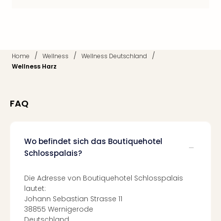
Qua
Com
Club
Pret
Wo
/
/
/
Home
Wellness
Wellness Deutschland
alle
Wellness Harz
Ang
TV
Sho
ZDF
FAQ
Fern
in
Main
Wo befindet sich das Boutiquehotel
Stef
Schlosspalais?
Raa
Sho
alle
Die Adresse von Boutiquehotel Schlosspalais
Ang
lautet:
Fest
Johann Sebastian Strasse 11
38855 Wernigerode
Dom
Deutschland