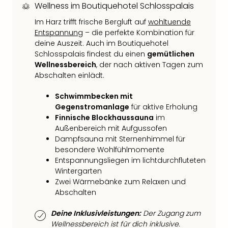
Wellness im Boutiquehotel Schlosspalais
Thea
ABB
Im Harz trifft frische Bergluft auf
wohltuende
Voy
Entspannung
– die perfekte Kombination für
in
deine Auszeit. Auch im Boutiquehotel
Lon
Schlosspalais findest du einen
gemütlichen
Harr
Wellnessbereich
, der nach aktiven Tagen zum
Pott
Abschalten einlädt.
Thea
Schwimmbecken mit
Lon
Gegenstromanlage
für aktive Erholung
GOP
Finnische Blockhaussauna
im
Vari
Außenbereich mit Aufgussofen
Thea
Dampfsauna mit Sternenhimmel für
Frie
besondere Wohlfühlmomente
Pala
Entspannungsliegen im lichtdurchfluteten
Berli
Wintergarten
Fest
Zwei Wärmebänke zum Relaxen und
Neu
Abschalten
Fest
Bad
Deine Inklusivleistungen:
Der Zugang zum
Bad
Wellnessbereich ist für dich inklusive.