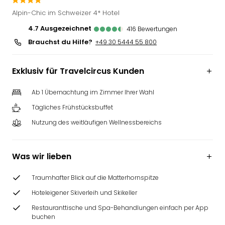
Slag
Alpin-Chic im Schweizer 4* Hotel
Eftel
4.7
ausgezeichnet
416
Bewertungen
LEG
Brauchst du Hilfe?
Deu
+49 30 5444 55 800
Parc
Astér
Exklusiv für Travelcircus Kunden
Rast
Lan
Ab 1 Übernachtung im Zimmer Ihrer Wahl
Baye
Tägliches Frühstücksbuffet
Park
Plop
Nutzung des weitläufigen Wellnessbereichs
Deu
(eh
Holi
Was wir lieben
Park
Tivol
Traumhafter Blick auf die Matterhornspitze
Kop
Hoteleigener Skiverleih und Skikeller
Futu
Bela
Restauranttische und Spa-Behandlungen einfach per App
buchen
alle