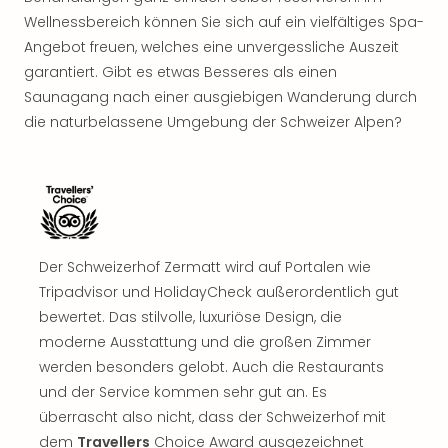
Sch
Wellnessbereich können Sie sich auf ein vielfältiges Spa-
und
das
Angebot freuen, welches eine unvergessliche Auszeit
Biest
garantiert. Gibt es etwas Besseres als einen
Wie
Saunagang nach einer ausgiebigen Wanderung durch
Mari
die naturbelassene Umgebung der Schweizer Alpen?
Ther
Sta
Ente
Das
Pha
der
Ope
Der Schweizerhof Zermatt wird auf Portalen wie
Köln
Tripadvisor und HolidayCheck außerordentlich gut
Tan
bewertet. Das stilvolle, luxuriöse Design, die
der
moderne Ausstattung und die großen Zimmer
Vam
werden besonders gelobt. Auch die Restaurants
alle
und der Service kommen sehr gut an. Es
Ang
überrascht also nicht, dass der Schweizerhof mit
Sho
&
dem
Travellers
Choice Award ausgezeichnet