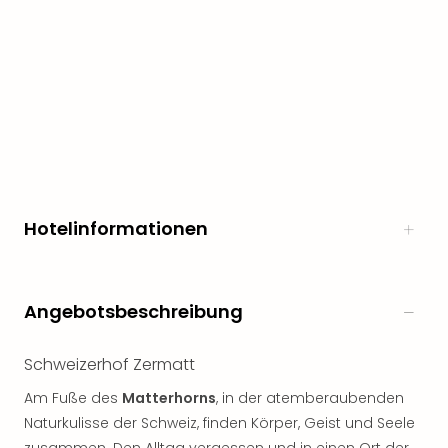
noc
meh
Frei
Frei
Eur
Frei
Deu
Frei
Nied
Frei
Hotelinformationen
Öste
Frei
Fran
Musi
Angebotsbeschreibung
&
Sho
Schweizerhof Zermatt
Musi
Starl
Am Fuße des
Matterhorns
, in der atemberaubenden
Expr
Naturkulisse der Schweiz, finden Körper, Geist und Seele
Moul