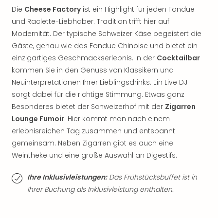
Qua
Die
Cheese Factory
ist ein Highlight für jeden Fondue-
Com
und Raclette-Liebhaber. Tradition trifft hier auf
Club
Modernität. Der typische Schweizer Käse begeistert die
Pret
Gäste, genau wie das Fondue Chinoise und bietet ein
Wo
alle
einzigartiges Geschmackserlebnis. In der
Cocktailbar
Ang
kommen Sie in den Genuss von Klassikern und
TV
Neuinterpretationen Ihrer Lieblingsdrinks. Ein Live DJ
Sho
sorgt dabei für die richtige Stimmung. Etwas ganz
ZDF
Besonderes bietet der Schweizerhof mit der
Zigarren
Fern
Lounge Fumoir
: Hier kommt man nach einem
in
erlebnisreichen Tag zusammen und entspannt
Main
Stef
gemeinsam. Neben Zigarren gibt es auch eine
Raa
Weintheke und eine große Auswahl an Digestifs.
Sho
alle
Ihre Inklusivleistungen:
Das Frühstücksbuffet ist in
Ang
Ihrer Buchung als Inklusivleistung enthalten.
Fest
Dom