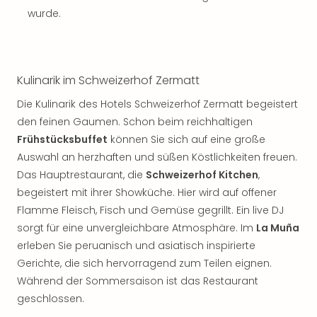
Thea
wurde.
ABB
Voy
in
Lon
Kulinarik im Schweizerhof Zermatt
Harr
Pott
Die Kulinarik des Hotels Schweizerhof Zermatt begeistert
Thea
den feinen Gaumen. Schon beim reichhaltigen
Lon
Frühstücksbuffet
können Sie sich auf eine große
GOP
Auswahl an herzhaften und süßen Köstlichkeiten freuen.
Vari
Das Hauptrestaurant, die
Schweizerhof Kitchen
,
Thea
begeistert mit ihrer Showküche. Hier wird auf offener
Frie
Flamme Fleisch, Fisch und Gemüse gegrillt. Ein live DJ
Pala
sorgt für eine unvergleichbare Atmosphäre. Im
La Muña
Berli
Fest
erleben Sie peruanisch und asiatisch inspirierte
Neu
Gerichte, die sich hervorragend zum Teilen eignen.
Fest
Während der Sommersaison ist das Restaurant
Bad
geschlossen.
Bad