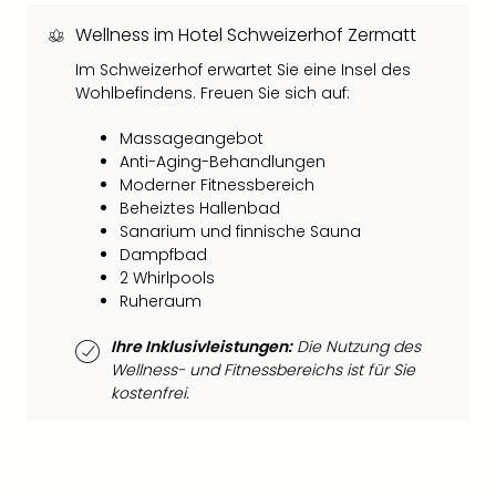
Fest
Stör
Wellness im Hotel Schweizerhof Zermatt
Fest
Im Schweizerhof erwartet Sie eine Insel des
Mus
Wohlbefindens. Freuen Sie sich auf:
Fuld
Are
Massageangebot
di
Anti-Aging-Behandlungen
Ver
Moderner Fitnessbereich
alle
Beheiztes Hallenbad
Ang
Sanarium und finnische Sauna
Musi
Dampfbad
Musi
2 Whirlpools
Ham
Ruheraum
alle
Ang
Ihre Inklusivleistungen:
Die Nutzung des
Kultu
Wellness- und Fitnessbereichs ist für Sie
&
kostenfrei.
Spor
Mus
Tec
Sins