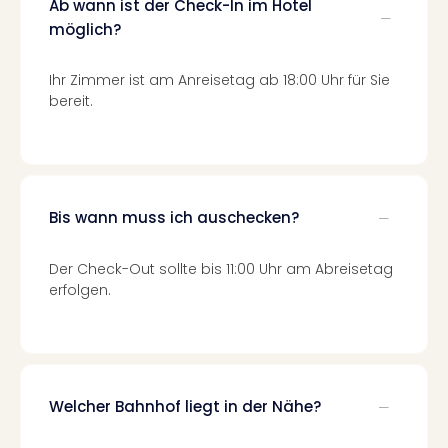
Of
Ab wann ist der Check-In im Hotel
Thro
möglich?
Stud
Tour
Ihr Zimmer ist am Anreisetag ab 18:00 Uhr für Sie
Swar
bereit.
Krist
Mini
Wun
Ham
War
Bis wann muss ich auschecken?
Bros.
Stud
Tour
Der Check-Out sollte bis 11:00 Uhr am Abreisetag
erfolgen.
Lon
–
The
Mak
of
Harr
Welcher Bahnhof liegt in der Nähe?
Pott
An