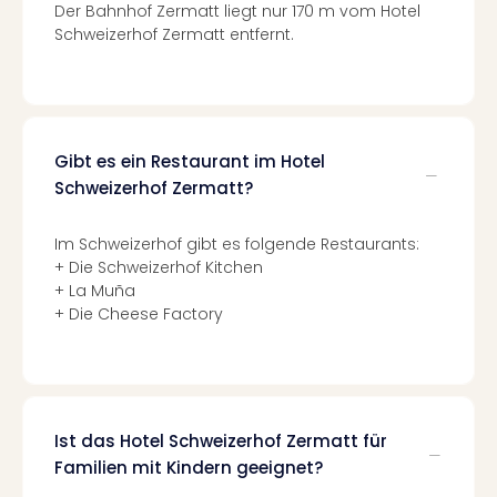
Der Bahnhof Zermatt liegt nur 170 m vom Hotel
Even
Schweizerhof Zermatt entfernt.
at
War
Bros.
Stud
Tour
Gibt es ein Restaurant im Hotel
Lon
Schweizerhof Zermatt?
–
The
Mak
Im Schweizerhof gibt es folgende Restaurants:
of
+ Die Schweizerhof Kitchen
Harr
+ La Muña
Pott
+ Die Cheese Factory
Form
1
Die
Auss
Imme
Ist das Hotel Schweizerhof Zermatt für
Auss
Familien mit Kindern geeignet?
alle