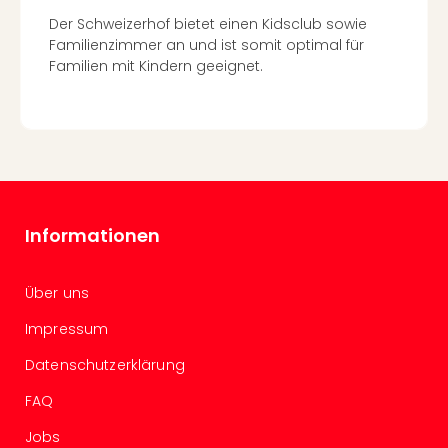
Ang
Der Schweizerhof bietet einen Kidsclub sowie
Spor
Familienzimmer an und ist somit optimal für
Skiu
Familien mit Kindern geeignet.
in
Deu
Skiu
in
Öste
Form
1
Reis
Informationen
Konz
Konz
Über uns
Pitbu
Karo
Impressum
G
Back
Datenschutzerklärung
Boy
FAQ
Disn
in
Jobs