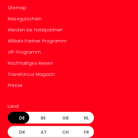
Con
Schl
Sitemap
Sch
Reisegutschein
Konz
alle
Werden Sie Hotelpartner!
Ang
Affiliate Partner Programm
Fest
Glüc
VIP-Programm
Insel
Mer
Nachhaltiges Reisen
Lun
Travelcircus Magazin
Black
Festi
Presse
Nibiri
Festi
Ikar
Land
Festi
alle
DE
BE
GB
NL
Ang
Loca
DK
AT
CH
FR
Konz