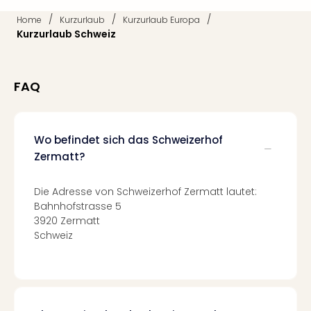
Mer
/
/
/
Home
Kurzurlaub
Kurzurlaub Europa
Ben
Kurzurlaub Schweiz
Mus
Stut
Pors
FAQ
Mus
Auto
Wolf
BM
Wo befindet sich das Schweizerhof
Mus
Zermatt?
in
Mün
Die Adresse von Schweizerhof Zermatt lautet:
Barb
Bahnhofstrasse 5
Mus
3920 Zermatt
Tec
Schweiz
Spey
alle
Ang
Auss
Ga