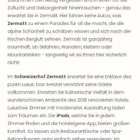
zusammen. Den Alltag vergessen und in einen Ort der
Rou
Zuflucht und Geborgenheit hineintauchen – genau das
Das
erwartet Sie in Zermatt. Hier fahren keine Autos, was
Musi
Köni
Zermatt
zu einem Paradies für all die macht, die die
der
alpine Schönheit zu schätzen wissen und sich nach der
Löw
frischen Bergluft sehnen. Zermatt ist ganzjährig
Die
traumhaft, ob Skifahren, Wandern, Klettern oder
Eisk
Mountainbiken – langweilig wir es Ihnen hier sicherlich
Tarz
nicht!
MJ
–
Im
Schweizerhof Zermatt
erwartet Sie eine Enklave des
Das
puren Luxus. Das 4⭑Hotel verwöhnt seine Gäste
Mich
Jac
vollkommen. Erwarten Sie kulinarische Vielfalt in dem
Musi
wunderschönen Ambiente des 2018 renovierten Hotels.
Der
Luxuriöse Zimmer mit modernster Ausstattung laden
Teuf
zum Träumen ein. Die
iPads
, welche Sie in jedem
träg
Zimmer finden und die hoteleigene App, bieten großen
Pra
Komfort. So lassen sich Restauranttische oder Spa-
Die
Behandlungen ganz einfach selber reservieren. Im