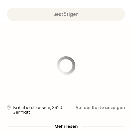
Sere
Park
Allw
Bestätigen
Müns
Zoo
Leip
Safa
Beek
Ber
ZOO
Erle
Gels
Welt
Wal
Nau
Aqu
Zool
Bahnhofstrasse 5
,
3920
Auf der Karte anzeigen
Gar
Zermatt
Berli
alle
Mehr lesen
Ang