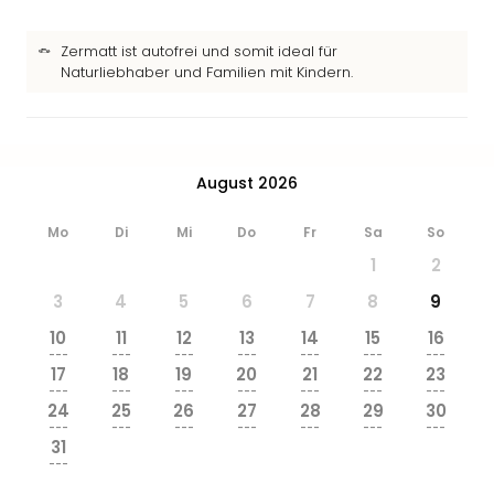
Ang
Wass
Zermatt ist autofrei und somit ideal für
Trop
Naturliebhaber und Familien mit Kindern.
Isla
The
Erdi
Rula
Bad
August 2026
Sch
aqu
Mo
Di
Mi
Do
Fr
Sa
So
The
1
2
Sins
3
4
5
6
7
8
9
alle
Ang
10
11
12
13
14
15
16
Zoo
---
---
---
---
---
---
---
17
18
19
20
21
22
23
&
---
---
---
---
---
---
---
Safa
24
25
26
27
28
29
30
Erle
---
---
---
---
---
---
---
31
Zoo
---
Han