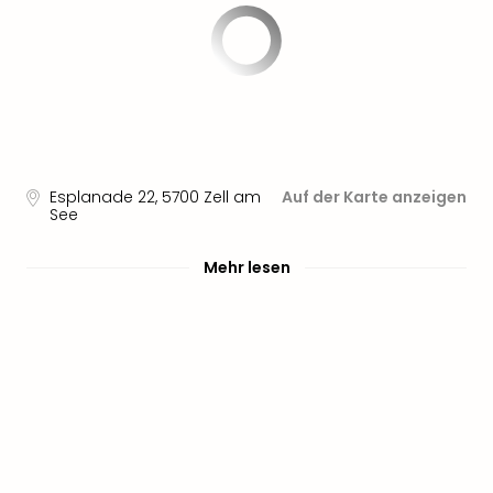
noc
meh
Frei
Frei
Eur
Frei
Deu
Frei
Esplanade 22
,
5700
Zell am
Auf der Karte anzeigen
Nied
See
Frei
Öste
Mehr lesen
Frei
Fran
Musi
&
Sho
Musi
Starl
Expr
Moul