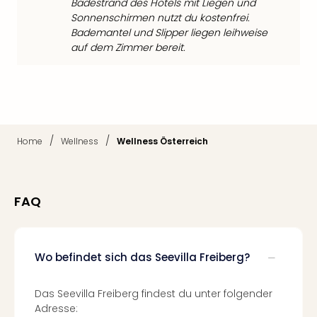
Badestrand des Hotels mit Liegen und
Mer
Sonnenschirmen nutzt du kostenfrei.
Ben
Bademantel und Slipper liegen leihweise
Mus
auf dem Zimmer bereit.
Stut
Pors
Mus
Auto
Wolf
BM
/
/
Home
Wellness
Wellness Österreich
Mus
in
Mün
Barb
FAQ
Mus
Tec
Spey
Wo befindet sich das Seevilla Freiberg?
alle
Ang
Auss
Das Seevilla Freiberg findest du unter folgender
Ga
Adresse: