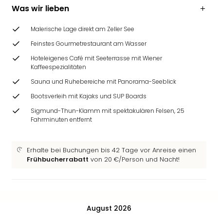
Ang
Was wir lieben
Wass
Trop
Malerische Lage direkt am Zeller See
Isla
Feinstes Gourmetrestaurant am Wasser
The
Erdi
Hoteleigenes Café mit Seeterrasse mit Wiener
Kaffeespezialitäten
Rula
Bad
Sauna und Ruhebereiche mit Panorama-Seeblick
Sch
Bootsverleih mit Kajaks und SUP Boards
aqu
Sigmund-Thun-Klamm mit spektakulären Felsen, 25
The
Fahrminuten entfernt
Sins
alle
Ang
Erhalte bei Buchungen bis 42 Tage vor Anreise einen
Zoo
Frühbucherrabatt
von 20 €/Person und Nacht!
&
Safa
Erle
Zoo
August 2026
Han