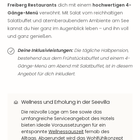
Qua
Freiberg Restaurants
dich mit einem
hochwertigen 4-
Com
Gänge-Menü
verwöhnt. Mit Salat vom reichhaltigen
Club
Salatbuffet und atemberaubendem Ambiente am See
Pret
kannst du hier ganz im Augenblick leben – und ihn voll
Wo
und ganz genießen.
alle
Ang
TV
Deine Inklusivleistungen:
Die tägliche Halbpension,
Sho
bestehend aus dem Frühstücksbuffet und einem 4-
ZDF
Gänge-Menü am Abend mit Salatbuffet, ist in diesem
Fern
Angebot für dich inkludiert.
in
Main
Stef
Raa
Wellness und Erholung in der Seevilla
Sho
Die reizvolle Lage am See sowie das
alle
umfangreiche Serviceangebot des Hotels
Ang
bieten ideale Voraussetzungen für ein
Fest
entspannte
Wellnessauszeit
fernab des
Dom
Alltags. Abgerundet wird das Wohlfühlkonzept