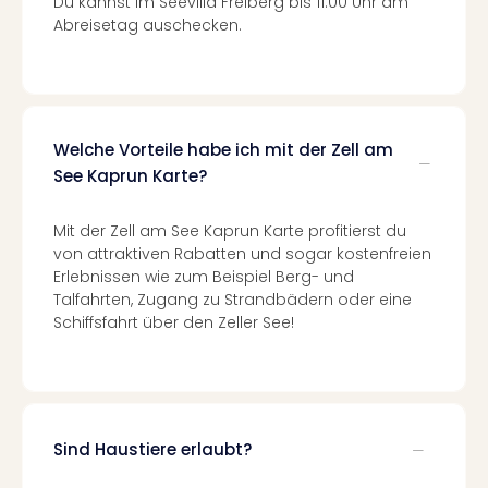
Du kannst im Seevilla Freiberg bis 11:00 Uhr am
Even
Abreisetag auschecken.
at
War
Bros.
Stud
Tour
Welche Vorteile habe ich mit der Zell am
Lon
See Kaprun Karte?
–
The
Mit der Zell am See Kaprun Karte profitierst du
Mak
von attraktiven Rabatten und sogar kostenfreien
of
Erlebnissen wie zum Beispiel Berg- und
Harr
Talfahrten, Zugang zu Strandbädern oder eine
Pott
Schiffsfahrt über den Zeller See!
Form
1
Die
Auss
Imme
Sind Haustiere erlaubt?
Auss
alle