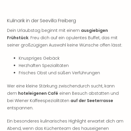
Thea
ABB
Voy
Kulinarik in der Seevilla Freiberg
in
Lon
Dein Urlaubstag beginnt mit einem
ausgiebigen
Harr
Frühstück
. Freu dich auf ein opulentes Buffet, das mit
Pott
seiner großzügigen Auswahl keine Wünsche offen lässt:
Thea
Lon
Knuspriges Gebäck
GOP
Herzhaften Spezialitäten
Vari
Frisches Obst und süßen Verführungen
Thea
Frie
Wer eine kleine Stärkung zwischendurch sucht, kann
Pala
dem
hoteleigenen Café
einen Besuch abstatten und
Berli
bei Wiener Kaffeespezialitäten
auf der Seeterrasse
Fest
Neu
entspannen.
Fest
Bad
Ein besonderes kulinarisches Highlight erwartet dich am
Bad
Abend, wenn das Küchenteam des hauseigenen