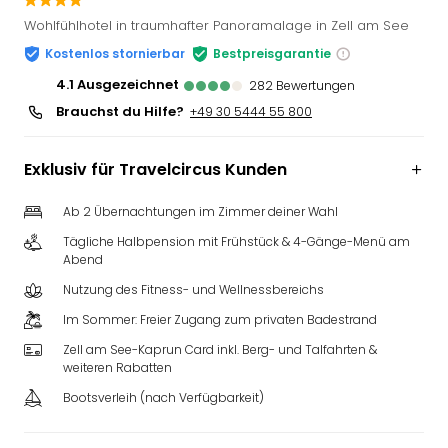
Slag
Wohlfühlhotel in traumhafter Panoramalage in Zell am See
Eftel
Kostenlos stornierbar
Bestpreisgarantie
LEG
Deu
4.1
ausgezeichnet
282
Bewertungen
Parc
Brauchst du Hilfe?
+49 30 5444 55 800
Astér
Rast
Exklusiv für Travelcircus Kunden
Lan
Baye
Ab 2 Übernachtungen im Zimmer deiner Wahl
Park
Plop
Tägliche Halbpension mit Frühstück & 4-Gänge-Menü am
Deu
Abend
(eh
Nutzung des Fitness- und Wellnessbereichs
Holi
Im Sommer: Freier Zugang zum privaten Badestrand
Park
Tivol
Zell am See-Kaprun Card inkl. Berg- und Talfahrten &
weiteren Rabatten
Kop
Futu
Bootsverleih (nach Verfügbarkeit)
Bela
alle