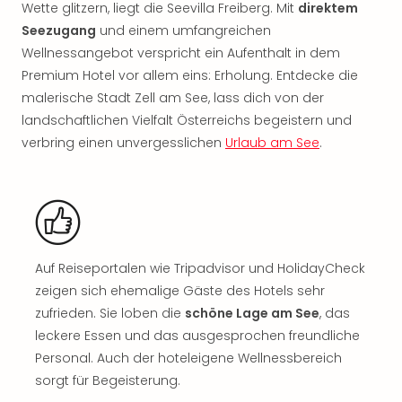
Sch
Wette glitzern, liegt die Seevilla Freiberg. Mit
direktem
und
Seezugang
und einem umfangreichen
das
Wellnessangebot verspricht ein Aufenthalt in dem
Biest
Premium Hotel vor allem eins: Erholung. Entdecke die
Wie
malerische Stadt Zell am See, lass dich von der
Mari
Ther
landschaftlichen Vielfalt Österreichs begeistern und
Sta
verbring einen unvergesslichen
Urlaub am See
.
Ente
Das
Pha
der
Ope
Köln
Auf Reiseportalen wie Tripadvisor und HolidayCheck
Tan
zeigen sich ehemalige Gäste des Hotels sehr
der
zufrieden. Sie loben die
schöne Lage am See
, das
Vam
leckere Essen und das ausgesprochen freundliche
alle
Ang
Personal. Auch der hoteleigene Wellnessbereich
Sho
sorgt für Begeisterung.
&