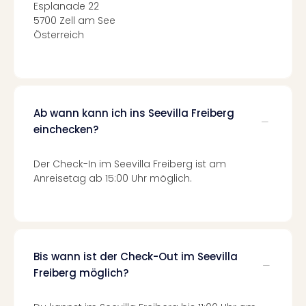
Of
Esplanade 22
Thro
5700 Zell am See
Stud
Österreich
Tour
Swar
Krist
Mini
Wun
Ab wann kann ich ins Seevilla Freiberg
Ham
einchecken?
War
Bros.
Der Check-In im Seevilla Freiberg ist am
Stud
Anreisetag ab 15:00 Uhr möglich.
Tour
Lon
–
The
Mak
Bis wann ist der Check-Out im Seevilla
of
Freiberg möglich?
Harr
Pott
An