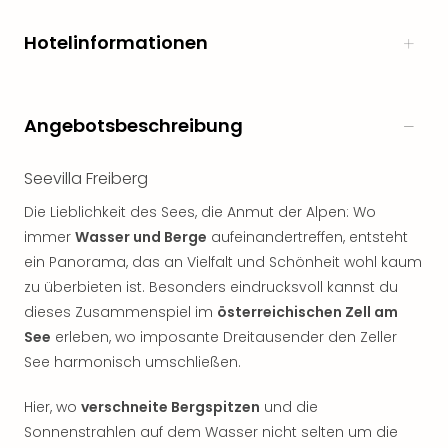
Rou
Das
Hotelinformationen
Musi
Köni
der
Löw
Angebotsbeschreibung
Die
Eisk
Seevilla Freiberg
Tarz
MJ
Die Lieblichkeit des Sees, die Anmut der Alpen: Wo
–
immer
Wasser und Berge
aufeinandertreffen, entsteht
Das
ein Panorama, das an Vielfalt und Schönheit wohl kaum
Mich
zu überbieten ist. Besonders eindrucksvoll kannst du
Jac
dieses Zusammenspiel im
österreichischen Zell am
Musi
See
erleben, wo imposante Dreitausender den Zeller
Der
Teuf
See harmonisch umschließen.
träg
Pra
Hier, wo
verschneite Bergspitzen
und die
Die
Sonnenstrahlen auf dem Wasser nicht selten um die