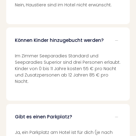
Ang
Nein, Haustiere sind im Hotel nicht erwünscht.
Spor
Skiu
in
Deu
Skiu
Können Kinder hinzugebucht werden?
in
Öste
Im Zimmer Seeparadies Standard und
Form
Seeparadies Superior sind drei Personen erlaubt.
1
Kinder von 0 bis 11 Jahre kosten 55 € pro Nacht
Reis
und Zusatzpersonen ab 12 Jahren 85 € pro
Konz
Nacht.
Konz
Pitbu
Karo
G
Back
Gibt es einen Parkplatz?
Boy
Disn
in
Ja, ein Parkplatz am Hotel ist für dich (je nach