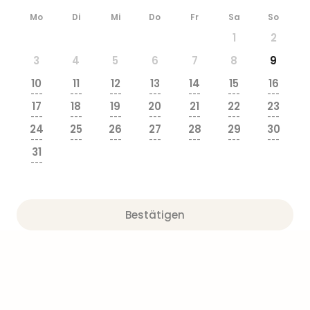
Sere
Park
Mo
Di
Mi
Do
Fr
Sa
So
Allw
1
2
Müns
3
4
5
6
7
8
9
Zoo
Leip
10
11
12
13
14
15
16
Safa
---
---
---
---
---
---
---
17
18
19
20
21
22
23
Beek
---
---
---
---
---
---
---
Ber
24
25
26
27
28
29
30
ZOO
---
---
---
---
---
---
---
31
Erle
---
Gels
Welt
Wal
Bestätigen
Nau
Aqu
Zool
Gar
Berli
alle
Ang