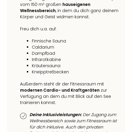
Fest
vom 150 m² großen
hauseigenen
Stör
Wellnessbereich
, in dem du dich ganz deinem
Fest
Körper und Geist widmen kannst.
Mus
Fuld
Freu dich u.a. auf:
Are
di
Finnische Sauna
Ver
Caldarium
alle
Dampfbad
Ang
Infrarotkabine
Musi
Kräutersauna
Musi
Kneipptretbecken
Ham
alle
Außerdem steht dir der Fitnessraum mit
modernen Cardio- und Kraftgeräten
zur
Ang
Verfügung an dem du mit Blick auf den See
Kultu
trainieren kannst.
&
Spor
Deine Inklusivleistungen:
Der Zugang zum
Mus
Wellnessbereich sowie zum Fitnessraum ist
Tec
für dich inklusive. Auch den privaten
Sins