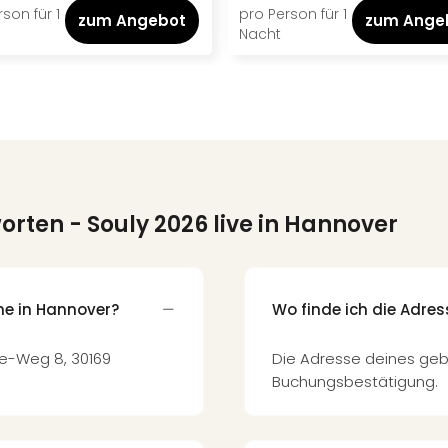
son für 1
pro Person für 1
zum Angebot
zum Ange
Nacht
worten
- Souly 2026 live in Hannover
ne in Hannover?
Wo finde ich die Adre
ke-Weg 8, 30169
Die Adresse deines geb
Buchungsbestätigung.