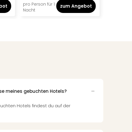
pro Person für 1
pro Person f
bot
zum Angebot
Nacht
Nacht
sse meines gebuchten Hotels?
uchten Hotels findest du auf der