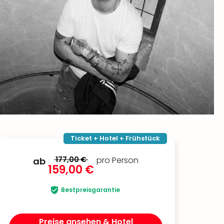
Ticket + Hotel + Frühstück
177,00 €
pro Person
ab
159,00 €
Bestpreisgarantie
Preise ansehen & Hotel