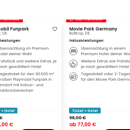
. Frühstück
inkl. Frühstück
obil Funpark
Movie Park Germany
f, DE
Bottrop, DE
vleistungen
:
Inklusivleistungen
:
bernachtung im Premium
Übernachtung in einem
otel deiner Wahl
Premium Hotel deiner Wa
rühstück und weitere Extras, je
Weitere Extras wie Frühst
ach gewähltem Hotel
je nach gewähltem Hotel
agesticket für den 90.000 m²
Tagesticket oder 2-Tages
roßen Playmobil Funpark in
für den Movie Park Germ
irndorf mit Indoor- und
utdoorbereichen
 + Hotel
Ticket + Hotel
 €
98,00 €
,00 €
ab
77,00 €