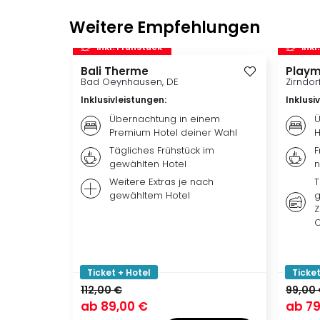
Weitere Empfehlungen
inkl. Frühstück
inkl
Bali Therme
Playm
Bad Oeynhausen, DE
Zirndor
Inklusivleistungen
:
Inklusi
Übernachtung in einem
Ü
Premium Hotel deiner Wahl
H
Tägliches Frühstück im
F
gewählten Hotel
n
Weitere Extras je nach
T
gewähltem Hotel
g
Z
O
Ticket + Hotel
Ticket
112,00 €
99,00
ab
89,00 €
ab
79