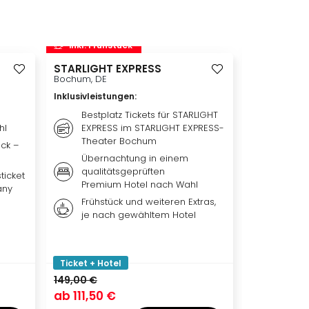
inkl. Frühstück
inkl. Frü
STARLIGHT EXPRESS
Disneyland 
Disneylan
Bochum, DE
Adventure 
Inklusivleistungen
:
Hotelübe
Paris, FR
Bestplatz Tickets für STARLIGHT
hl
EXPRESS im STARLIGHT EXPRESS-
Inklusivleis
Theater Bochum
ück –
Übern
Übernachtung in einem
qualit
qualitätsgeprüften
Hotel 
ticket
Premium Hotel nach Wahl
any
Weiter
Frühstück und weiteren Extras,
nach 
je nach gewähltem Hotel
Ticket
Park, 
oder b
Ticket + Hotel
Ticket + Ho
149,00 €
ab
111,50 €
ab
119,00