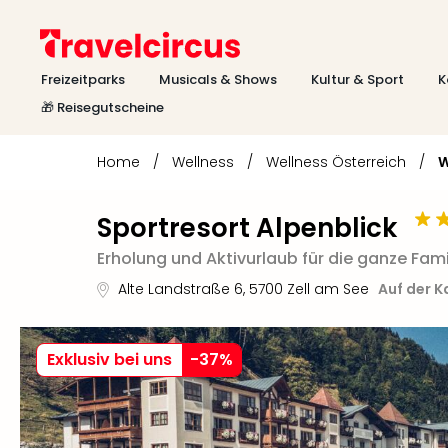
Freizeitparks
Musicals & Shows
Kultur & Sport
K
🎁 Reisegutscheine
Home
/
Wellness
/
Wellness Österreich
/
W
Sportresort Alpenblick
Erholung und Aktivurlaub für die ganze Fami
Alte Landstraße 6
,
5700
Zell am See
Auf der K
Exklusiv bei uns
-
37
%