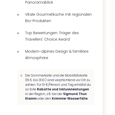
Panoramablick
Vitale Gourmetküche mit regionalen
Bio-Produkten
Top Bewertungen: Träger des
Travellers' Choice Award
Modern-alpines Design & familiäre
Atmosphäre
Die Sommerkarte und die Mobilitätskarte
(15.5. bis 31.10.) sind verpflichtend vor Ort zu
zahlen. Für 10 €/Person und Tag erhältst du
so tolle
Rabatte und Inklusivleistungen
in der Region, z.B. bei der
Sigmund Thun
Klamm
oder den
Krimmler Wasserfälle
.