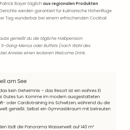
Patrick Bayer täglich
aus regionalen Produkten
erichte werden garantiert für kulinarische Höhenflüge
 der Tag wunderbar bei einem erfrischenden Cocktail
ubs genießt du die tägliche Halbpension
es 5-Gang-Menüs oder Buffets (nach Wahl des
u bei Anreise einen leckeren Welcome Drink.
Zell am See
 das kein Geheimnis – das Resort ist ein wahres El
twas Gutes tun. Komme im modern ausgestatteten
ft- oder Cardiotraining ins Schwitzen, während du die
gwelt genießt. Selbst ein Gymnastikraum mit betreuten
 den lädt die Panorama Wasserwelt auf 140 m²