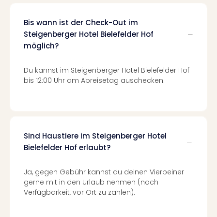
Even
at
Bis wann ist der Check-Out im
War
Steigenberger Hotel Bielefelder Hof
Bros.
möglich?
Stud
Tour
Du kannst im Steigenberger Hotel Bielefelder Hof
Lon
bis 12:00 Uhr am Abreisetag auschecken.
–
The
Mak
of
Harr
Sind Haustiere im Steigenberger Hotel
Pott
Bielefelder Hof erlaubt?
Form
1
Die
Ja, gegen Gebühr kannst du deinen Vierbeiner
Auss
gerne mit in den Urlaub nehmen (nach
Imme
Verfügbarkeit, vor Ort zu zahlen).
Auss
alle