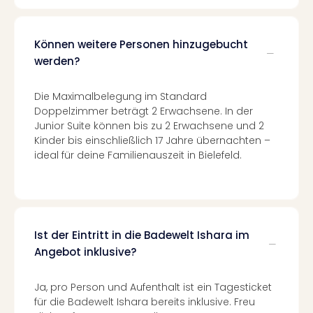
Ang
Spor
Skiu
Können weitere Personen hinzugebucht
in
werden?
Deu
Skiu
Die Maximalbelegung im Standard
in
Doppelzimmer beträgt 2 Erwachsene. In der
Öste
Junior Suite können bis zu 2 Erwachsene und 2
Form
Kinder bis einschließlich 17 Jahre übernachten –
1
ideal für deine Familienauszeit in Bielefeld.
Reis
Konz
Konz
Pitbu
Karo
Ist der Eintritt in die Badewelt Ishara im
G
Angebot inklusive?
Back
Boy
Disn
Ja, pro Person und Aufenthalt ist ein Tagesticket
in
für die Badewelt Ishara bereits inklusive. Freu