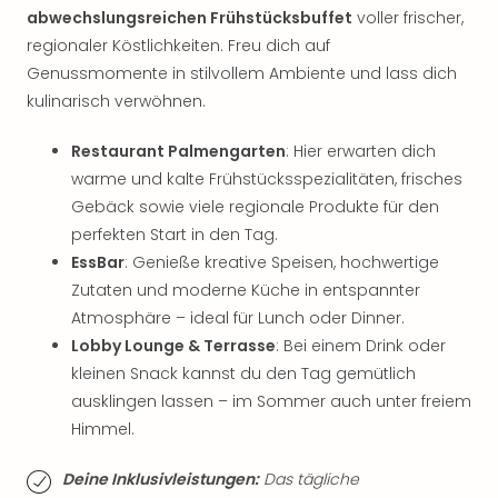
Thea
abwechslungsreichen Frühstücksbuffet
voller frischer,
ABB
regionaler Köstlichkeiten. Freu dich auf
Voy
Genussmomente in stilvollem Ambiente und lass dich
in
kulinarisch verwöhnen.
Lon
Harr
Restaurant Palmengarten
: Hier erwarten dich
Pott
warme und kalte Frühstücksspezialitäten, frisches
Thea
Gebäck sowie viele regionale Produkte für den
Lon
perfekten Start in den Tag.
GOP
Vari
EssBar
: Genieße kreative Speisen, hochwertige
Thea
Zutaten und moderne Küche in entspannter
Frie
Atmosphäre – ideal für Lunch oder Dinner.
Pala
Lobby Lounge & Terrasse
: Bei einem Drink oder
Berli
kleinen Snack kannst du den Tag gemütlich
Fest
ausklingen lassen – im Sommer auch unter freiem
Neu
Himmel.
Fest
Bad
Deine Inklusivleistungen:
Das tägliche
Bad