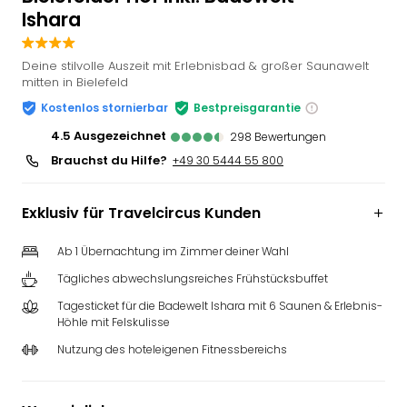
Ishara
Slag
Eftel
LEG
Deine stilvolle Auszeit mit Erlebnisbad & großer Saunawelt
Deu
mitten in Bielefeld
Parc
Kostenlos stornierbar
Bestpreisgarantie
Astér
4.5
ausgezeichnet
Rast
298
Bewertungen
Lan
Brauchst du Hilfe?
+49 30 5444 55 800
Baye
Park
Exklusiv für Travelcircus Kunden
Plop
Deu
Ab 1 Übernachtung im Zimmer deiner Wahl
(eh
Holi
Tägliches abwechslungsreiches Frühstücksbuffet
Park
Tagesticket für die Badewelt Ishara mit 6 Saunen & Erlebnis-
Tivol
Höhle mit Felskulisse
Kop
Nutzung des hoteleigenen Fitnessbereichs
Futu
Bela
alle