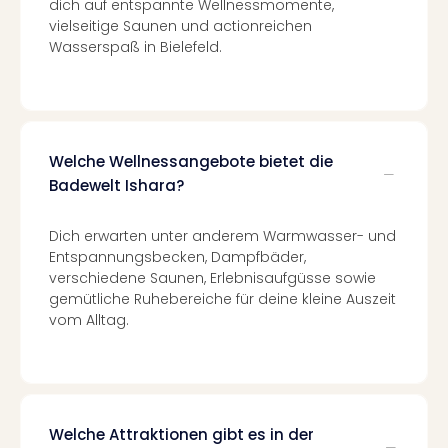
Con
dich auf entspannte Wellnessmomente,
Schl
vielseitige Saunen und actionreichen
Wasserspaß in Bielefeld.
Sch
Konz
alle
Ang
Fest
Glüc
Welche Wellnessangebote bietet die
Insel
Badewelt Ishara?
Mer
Lun
Dich erwarten unter anderem Warmwasser- und
Black
Entspannungsbecken, Dampfbäder,
Festi
verschiedene Saunen, Erlebnisaufgüsse sowie
Nibiri
gemütliche Ruhebereiche für deine kleine Auszeit
Festi
vom Alltag.
Ikar
Festi
alle
Ang
Loca
Welche Attraktionen gibt es in der
Konz