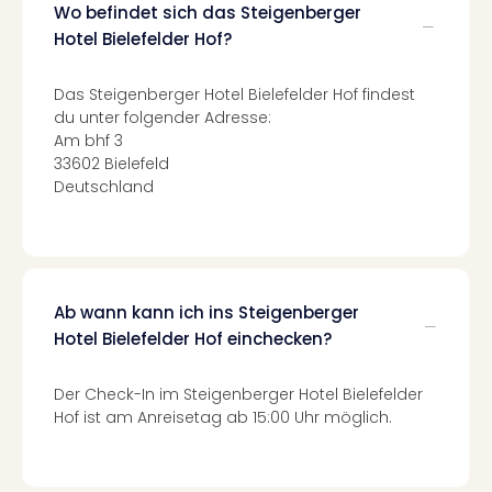
Of
Wo befindet sich das Steigenberger
Thro
Hotel Bielefelder Hof?
Stud
Tour
Das Steigenberger Hotel Bielefelder Hof findest
Swar
du unter folgender Adresse:
Krist
Am bhf 3
Mini
33602 Bielefeld
Wun
Deutschland
Ham
War
Bros.
Stud
Tour
Ab wann kann ich ins Steigenberger
Lon
Hotel Bielefelder Hof einchecken?
–
The
Mak
Der Check-In im Steigenberger Hotel Bielefelder
of
Hof ist am Anreisetag ab 15:00 Uhr möglich.
Harr
Pott
An