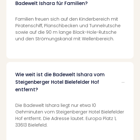
Badewelt Ishara für Familien?
in
Köln
Familien freuen sich auf den Kinderbereich mit
Konz
Piratenschiff, Planschbecken und Tunnelrutsche
in
sowie auf die 90 m lange Black-Hole-Rutsche
Düss
und den Strömungskanal mit Wellenbereich.
Well
Well
Deu
Allg
Baye
Wal
Wie weit ist die Badewelt Ishara vom
Baye
Steigenberger Hotel Bielefelder Hof
Bod
entfernt?
Harz
Nor
Die Badewelt Ishara liegt nur etwa 10
NRW
Gehminuten vom Steigenberger Hotel Bielefelder
Ost
Hof entfernt. Die Adresse lautet: Europa Platz 1,
Sch
33613 Bielefeld.
alle
Ang