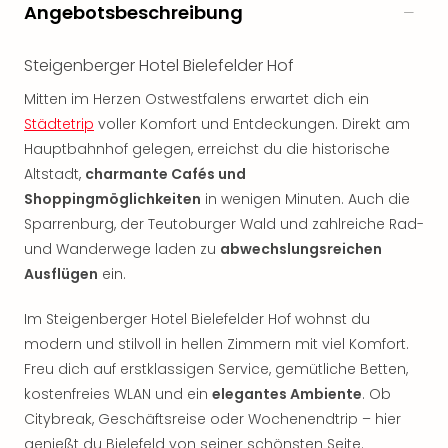
Rou
Angebotsbeschreibung
Das
Musi
Steigenberger Hotel Bielefelder Hof
Köni
der
Mitten im Herzen Ostwestfalens erwartet dich ein
Löw
Städtetrip
voller Komfort und Entdeckungen. Direkt am
Die
Hauptbahnhof gelegen, erreichst du die historische
Eisk
Altstadt,
charmante Cafés und
Tarz
Shoppingmöglichkeiten
in wenigen Minuten. Auch die
MJ
Sparrenburg, der Teutoburger Wald und zahlreiche Rad-
–
und Wanderwege laden zu
abwechslungsreichen
Das
Mich
Ausflügen
ein.
Jac
Musi
Im Steigenberger Hotel Bielefelder Hof wohnst du
Der
modern und stilvoll in hellen Zimmern mit viel Komfort.
Teuf
Freu dich auf erstklassigen Service, gemütliche Betten,
träg
kostenfreies WLAN und ein
elegantes Ambiente
. Ob
Pra
Citybreak, Geschäftsreise oder Wochenendtrip – hier
Die
genießt du Bielefeld von seiner schönsten Seite.