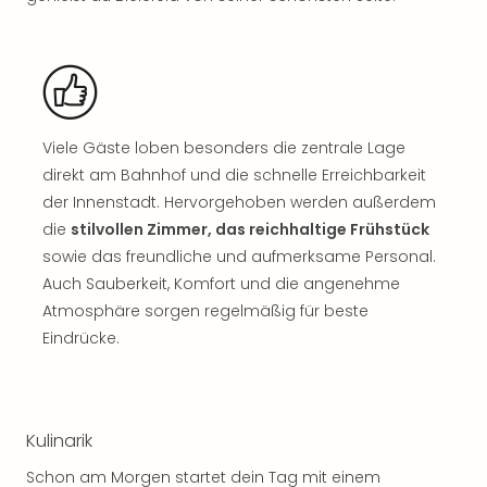
Sch
und
das
Biest
Wie
Mari
Ther
Viele Gäste loben besonders die zentrale Lage
Sta
direkt am Bahnhof und die schnelle Erreichbarkeit
Ente
der Innenstadt. Hervorgehoben werden außerdem
Das
die
stilvollen Zimmer, das reichhaltige Frühstück
Pha
sowie das freundliche und aufmerksame Personal.
der
Auch Sauberkeit, Komfort und die angenehme
Ope
Atmosphäre sorgen regelmäßig für beste
Köln
Tan
Eindrücke.
der
Vam
alle
Ang
Kulinarik
Sho
Schon am Morgen startet dein Tag mit einem
&