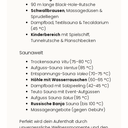
Fest
90 m lange Black-Hole-Rutsche
Stör
Schwallbrausen
, Massagedüsen &
Fest
Sprudelliegen
Mus
Dampfbad, Textilsauna & Tecaldarium
Fuld
(45 °C)
Are
Kinderbereich
mit Spielschiff,
di
Tunnelrutsche & Planschbecken
Ver
alle
Saunawelt
Ang
Trockensauna
Vitu
(75–80 °C)
Musi
Aufguss-Sauna
Ventus
(85 °C)
Musi
Entspannungs-Sauna
Valeo
(70–75 °C)
Ham
Höhle mit Wasserrauschen
(60–65 °C)
alle
Dampfbad mit Salzpeeling (42–45 °C)
Ang
Teuto Sauna mit Event-Aufgüssen
Kultu
Aufguss Sauna
Salus
(95 °C)
&
Russische Banja
Sauna (bis 100 °C)
Spor
Massageangebote (gegen Gebühr)
Mus
Tec
Perfekt wird dein Aufenthalt durch
Sins
unvergessliche
Wellnessmomente
und den