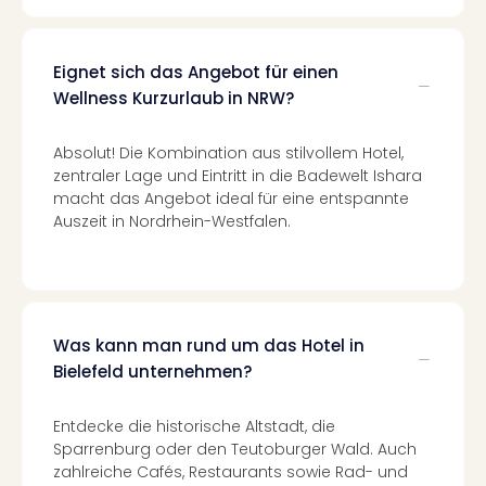
Well
Eur
Deu
Eignet sich das Angebot für einen
Itali
Wellness Kurzurlaub in NRW?
Nied
Öste
Absolut! Die Kombination aus stilvollem Hotel,
Pole
zentraler Lage und Eintritt in die Badewelt Ishara
Südt
macht das Angebot ideal für eine entspannte
Mar
Auszeit in Nordrhein-Westfalen.
Karl
alle
Ang
The
The
Erdi
Was kann man rund um das Hotel in
Trop
Bielefeld unternehmen?
Isla
The
Entdecke die historische Altstadt, die
Bad
Sparrenburg oder den Teutoburger Wald. Auch
Wöri
zahlreiche Cafés, Restaurants sowie Rad- und