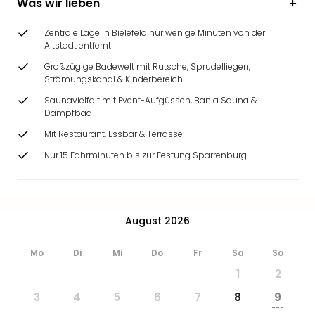
Was wir lieben
Ang
Wass
Zentrale Lage in Bielefeld nur wenige Minuten von der
Trop
Altstadt entfernt
Isla
Großzügige Badewelt mit Rutsche, Sprudelliegen,
The
Strömungskanal & Kinderbereich
Erdi
Rula
Saunavielfalt mit Event-Aufgüssen, Banja Sauna &
Dampfbad
Bad
Sch
Mit Restaurant, Essbar & Terrasse
aqu
Nur 15 Fahrminuten bis zur Festung Sparrenburg
The
Sins
alle
Ang
August 2026
Zoo
&
Mo
Di
Mi
Do
Fr
Sa
So
Safa
Erle
1
2
Zoo
3
4
5
6
7
8
9
Han
---