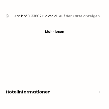
noc
meh
Frei
Am bhf 3
,
33602
Bielefeld
Auf der Karte anzeigen
Frei
Eur
Frei
Mehr lesen
Deu
Frei
Nied
Frei
Öste
Frei
Fran
Musi
&
Sho
Musi
Hotelinformationen
Starl
Expr
Moul