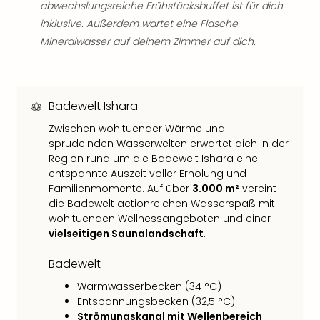
Qua
abwechslungsreiche Frühstücksbuffet ist für dich
Com
inklusive. Außerdem wartet eine Flasche
Club
Mineralwasser auf deinem Zimmer auf dich.
Pret
Wo
alle
Ang
Badewelt Ishara
TV
Zwischen wohltuender Wärme und
Sho
sprudelnden Wasserwelten erwartet dich in der
ZDF
Region rund um die Badewelt Ishara eine
Fern
entspannte Auszeit voller Erholung und
in
Familienmomente. Auf über
3.000 m²
vereint
Main
die Badewelt actionreichen Wasserspaß mit
Stef
wohltuenden Wellnessangeboten und einer
Raa
vielseitigen Saunalandschaft
.
Sho
alle
Badewelt
Ang
Warmwasserbecken (34 °C)
Fest
Entspannungsbecken (32,5 °C)
Dom
Strömungskanal mit Wellenbereich