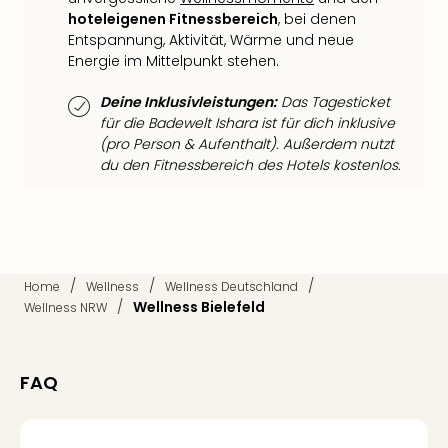
Mer
hoteleigenen Fitnessbereich
, bei denen
Ben
Entspannung, Aktivität, Wärme und neue
Mus
Energie im Mittelpunkt stehen.
Stut
Pors
Deine Inklusivleistungen:
Das Tagesticket
für die Badewelt Ishara ist für dich inklusive
Mus
(pro Person & Aufenthalt). Außerdem nutzt
Auto
du den Fitnessbereich des Hotels kostenlos.
Wolf
BM
Mus
in
Mün
Barb
/
/
/
Home
Wellness
Wellness Deutschland
Mus
/
Wellness Bielefeld
Wellness NRW
Tec
Spey
alle
FAQ
Ang
Auss
Ga