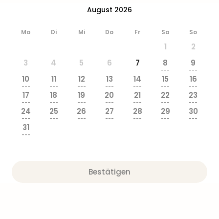
Ang
August 2026
Wass
Trop
Mo
Di
Mi
Do
Fr
Sa
So
Isla
1
2
The
Erdi
3
4
5
6
7
8
9
Rula
---
---
10
11
12
13
14
15
16
Bad
---
---
---
---
---
---
---
Sch
17
18
19
20
21
22
23
aqu
---
---
---
---
---
---
---
24
25
26
27
28
29
30
The
---
---
---
---
---
---
---
Sins
31
alle
---
Ang
Zoo
&
Bestätigen
Safa
Erle
Zoo
Han