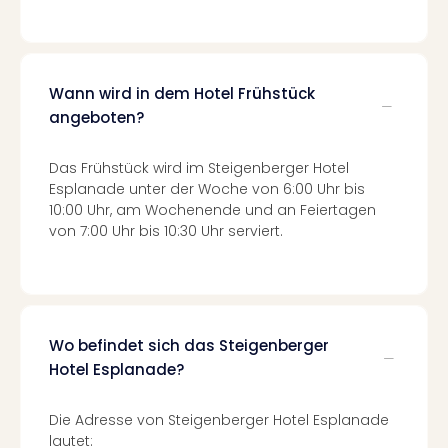
Of
Thro
Stud
Tour
Wann wird in dem Hotel Frühstück
Swar
Krist
angeboten?
Mini
Wun
Das Frühstück wird im Steigenberger Hotel
Ham
Esplanade unter der Woche von 6:00 Uhr bis
War
10:00 Uhr, am Wochenende und an Feiertagen
Bros.
von 7:00 Uhr bis 10:30 Uhr serviert.
Stud
Tour
Lon
–
The
Wo befindet sich das Steigenberger
Mak
Hotel Esplanade?
of
Harr
Die Adresse von Steigenberger Hotel Esplanade
Pott
lautet:
An