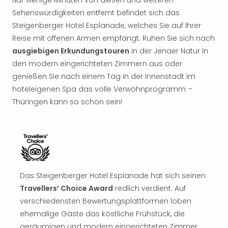
Rou
Sehenswürdigkeiten entfernt befindet sich das
Das
Steigenberger Hotel Esplanade, welches Sie auf Ihrer
Musi
Reise mit offenen Armen empfängt. Ruhen Sie sich nach
Köni
der
ausgiebigen Erkundungstouren
in der Jenaer Natur in
Löw
den modern eingerichteten Zimmern aus oder
Die
genießen Sie nach einem Tag in der Innenstadt im
Eisk
hoteleigenen Spa das volle Verwöhnprogramm –
Tarz
Thüringen kann so schön sein!
MJ
–
Das
Mich
Jac
Musi
Der
Das Steigenberger Hotel Esplanade hat sich seinen
Teuf
Travellers’ Choice Award
redlich verdient: Auf
träg
verschiedensten Bewertungsplattformen loben
Pra
ehemalige Gäste das köstliche Frühstück, die
Die
geräumigen und modern eingerichteten Zimmer