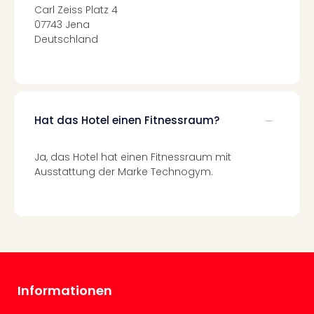
Carl Zeiss Platz 4
Even
07743 Jena
at
Deutschland
War
Bros.
Stud
Tour
Lon
Hat das Hotel einen Fitnessraum?
–
The
Mak
Ja, das Hotel hat einen Fitnessraum mit
of
Ausstattung der Marke Technogym.
Harr
Pott
Form
1
Die
Auss
Imme
Informationen
Auss
alle