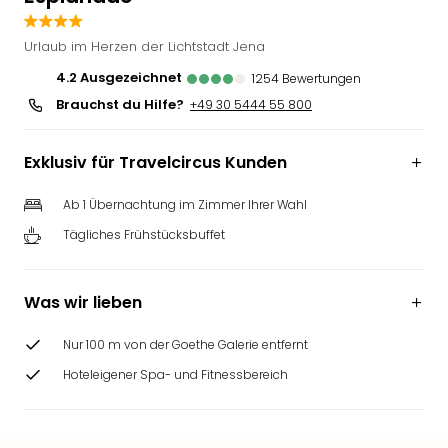
Slag
Eftel
Urlaub im Herzen der Lichtstadt Jena
LEG
4.2
ausgezeichnet
1254
Bewertungen
Deu
Brauchst du Hilfe?
+49 30 5444 55 800
Parc
Astér
Rast
Exklusiv für Travelcircus Kunden
Lan
Baye
Ab 1 Übernachtung im Zimmer Ihrer Wahl
Park
Tägliches Frühstücksbuffet
Plop
Deu
(eh
Was wir lieben
Holi
Park
Nur 100 m von der Goethe Galerie entfernt
Tivol
Kop
Hoteleigener Spa- und Fitnessbereich
Futu
Bela
alle