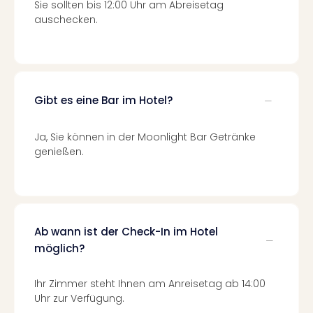
Sie sollten bis 12:00 Uhr am Abreisetag
Mer
auschecken.
Ben
Mus
Stut
Pors
Mus
Gibt es eine Bar im Hotel?
Auto
Wolf
BM
Ja, Sie können in der Moonlight Bar Getränke
Mus
genießen.
in
Mün
Barb
Mus
Tec
Ab wann ist der Check-In im Hotel
Spey
möglich?
alle
Ang
Ihr Zimmer steht Ihnen am Anreisetag ab 14:00
Auss
Uhr zur Verfügung.
Ga