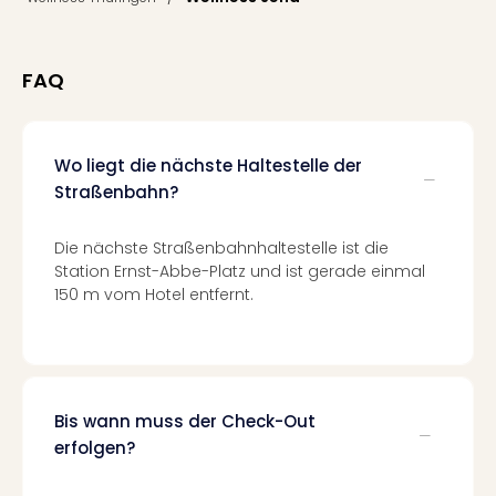
Fest
Stör
Fest
Mus
FAQ
Fuld
Are
di
Wo liegt die nächste Haltestelle der
Ver
Straßenbahn?
alle
Ang
Musi
Die nächste Straßenbahnhaltestelle ist die
Musi
Station Ernst-Abbe-Platz und ist gerade einmal
Ham
150 m vom Hotel entfernt.
alle
Ang
Kultu
&
Spor
Bis wann muss der Check-Out
Mus
erfolgen?
Tec
Sins