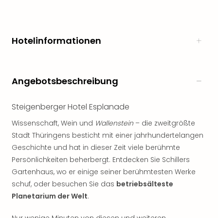
noc
meh
Frei
Hotelinformationen
Frei
Eur
Frei
Deu
Angebotsbeschreibung
Frei
Nied
Frei
Steigenberger Hotel Esplanade
Öste
Wissenschaft, Wein und
Wallenstein
– die zweitgrößte
Frei
Stadt Thüringens besticht mit einer jahrhundertelangen
Fran
Geschichte und hat in dieser Zeit viele berühmte
Musi
&
Persönlichkeiten beherbergt. Entdecken Sie Schillers
Sho
Gartenhaus, wo er einige seiner berühmtesten Werke
Musi
schuf, oder besuchen Sie das
betriebsälteste
Starl
Planetarium der Welt
.
Expr
Moul
Nur wenige Minuten von diesen und weiteren