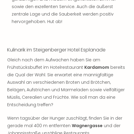
Sch
sowie den exzellenten Service. Auch die äußerst
und
das
zentrale Lage und die Sauberkeit werden positiv
Biest
hervorgehoben. Hut ab!
Wie
Mari
Ther
Sta
Kulinarik im Steigenberger Hotel Esplanade
Ente
Das
Gleich nach dem Aufwachen haben Sie am
Pha
Frühstücksbuffet im Hotelrestaurant
Kardamom
bereits
der
die Qual der Wahl: Sie erwartet eine mannigfaltige
Ope
Auswahl an verschiedenen Broten und Brötchen,
Köln
Belägen, Aufstrichen und Marmeladen sowie vielfältiger
Tan
Müslis, Cerealien und Früchte. Wie soll man da eine
der
Entscheidung treffen?
Vam
alle
Wenn tagsüber der Hunger zuschlägt, finden Sie in der
Ang
Sho
gerade mal 400 m entfernten
Wagnergasse
und der
&
Johannisstraße unzählige Restaurants