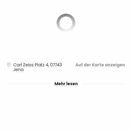
Sere
Park
Allw
Müns
Zoo
Leip
Safa
Beek
Ber
ZOO
Carl Zeiss Platz 4
,
07743
Auf der Karte anzeigen
Erle
Jena
Gels
Welt
Mehr lesen
Wal
Nau
Aqu
Zool
Gar
Berli
alle
Ang