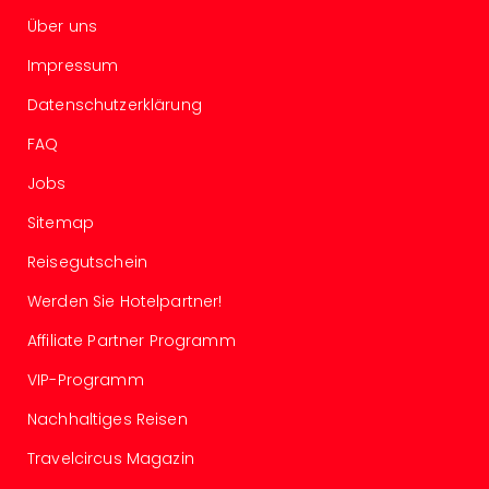
Ang
Über uns
Spor
Skiu
Impressum
in
Datenschutzerklärung
Deu
Skiu
FAQ
in
Öste
Jobs
Form
Sitemap
1
Reis
Reisegutschein
Konz
Konz
Werden Sie Hotelpartner!
Pitbu
Affiliate Partner Programm
Karo
G
VIP-Programm
Back
Nachhaltiges Reisen
Boy
Disn
Travelcircus Magazin
in