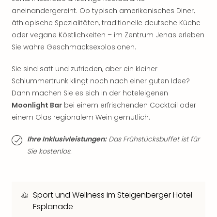
Thea
aneinandergereiht. Ob typisch amerikanisches Diner,
ABB
äthiopische Spezialitäten, traditionelle deutsche Küche
Voy
oder vegane Köstlichkeiten – im Zentrum Jenas erleben
in
Sie wahre Geschmacksexplosionen.
Lon
Harr
Sie sind satt und zufrieden, aber ein kleiner
Pott
Schlummertrunk klingt noch nach einer guten Idee?
Thea
Lon
Dann machen Sie es sich in der hoteleigenen
GOP
Moonlight Bar
bei einem erfrischenden Cocktail oder
Vari
einem Glas regionalem Wein gemütlich.
Thea
Frie
Ihre Inklusivleistungen:
Das Frühstücksbuffet ist für
Pala
Sie kostenlos.
Berli
Fest
Neu
Fest
Sport und Wellness im Steigenberger Hotel
Bad
Esplanade
Bad