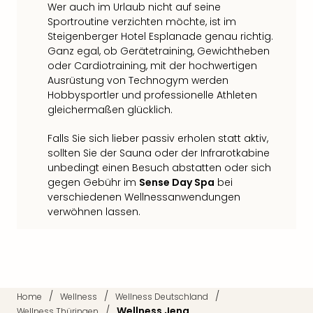
Qua
Wer auch im Urlaub nicht auf seine
Com
Sportroutine verzichten möchte, ist im
Club
Steigenberger Hotel Esplanade genau richtig.
Ganz egal, ob Gerätetraining, Gewichtheben
Pret
oder Cardiotraining, mit der hochwertigen
Wo
Ausrüstung von Technogym werden
alle
Hobbysportler und professionelle Athleten
Ang
gleichermaßen glücklich.
TV
Sho
Falls Sie sich lieber passiv erholen statt aktiv,
ZDF
sollten Sie der Sauna oder der Infrarotkabine
Fern
unbedingt einen Besuch abstatten oder sich
in
gegen Gebühr im
Sense Day Spa
bei
Main
verschiedenen Wellnessanwendungen
Stef
verwöhnen lassen.
Raa
Sho
alle
Ang
Fest
/
/
/
Dom
Home
Wellness
Wellness Deutschland
/
Wellness Jena
Wellness Thüringen