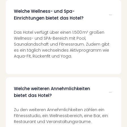
Of
Thro
Welche Wellness- und Spa-
Stud
Einrichtungen bietet das Hotel?
Tour
Swar
Das Hotel verfügt über einen 1.500 m² großen
Krist
Wellness- und SPA-Bereich mit Pool,
Mini
Saunalandschaft und Fitnessraum. Zudem gibt
Wun
es ein täglich wechselndes Aktivprogramm wie
Ham
Aqua-Fit, Rückenfit und Yoga.
War
Bros.
Stud
Tour
Lon
Welche weiteren Annehmlichkeiten
–
The
bietet das Hotel?
Mak
of
Zu den weiteren Annehmlichkeiten zählen ein
Harr
Fitnessstudio, ein Wellnessbereich, eine Bar, ein
Pott
Restaurant und Veranstaltungsräume.
An