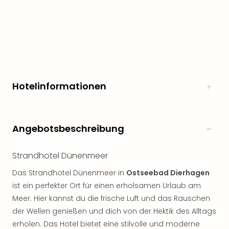
noc
meh
Frei
Frei
Eur
Frei
Deu
Hotelinformationen
Frei
Nied
Frei
Öste
Angebotsbeschreibung
Frei
Fran
Musi
Strandhotel Dünenmeer
&
Das Strandhotel Dünenmeer in
Ostseebad Dierhagen
Sho
ist ein perfekter Ort für einen erholsamen Urlaub am
Musi
Meer. Hier kannst du die frische Luft und das Rauschen
Starl
Expr
der Wellen genießen und dich von der Hektik des Alltags
Moul
erholen. Das Hotel bietet eine stilvolle und moderne