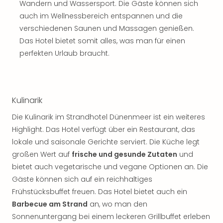
Sch
Wandern und Wassersport. Die Gäste können sich
und
auch im Wellnessbereich entspannen und die
das
verschiedenen Saunen und Massagen genießen.
Biest
Das Hotel bietet somit alles, was man für einen
Wie
perfekten Urlaub braucht.
Mari
Ther
Sta
Ente
Das
Kulinarik
Pha
Die Kulinarik im Strandhotel Dünenmeer ist ein weiteres
der
Highlight. Das Hotel verfügt über ein Restaurant, das
Ope
lokale und saisonale Gerichte serviert. Die Küche legt
Köln
Tan
großen Wert auf
frische und gesunde Zutaten
und
der
bietet auch vegetarische und vegane Optionen an. Die
Vam
Gäste können sich auf ein reichhaltiges
alle
Frühstücksbuffet freuen. Das Hotel bietet auch ein
Ang
Barbecue am Strand
an, wo man den
Sho
Sonnenuntergang bei einem leckeren Grillbuffet erleben
&