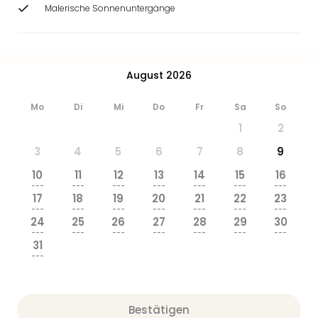
Ang
Malerische Sonnenuntergänge
Wass
Trop
Isla
The
August 2026
Erdi
Rula
Mo
Di
Mi
Do
Fr
Sa
So
Bad
1
2
Sch
aqu
3
4
5
6
7
8
9
The
10
11
12
13
14
15
16
Sins
---
---
---
---
---
---
---
alle
17
18
19
20
21
22
23
Ang
---
---
---
---
---
---
---
24
25
26
27
28
29
30
Zoo
---
---
---
---
---
---
---
&
31
Safa
---
Erle
Zoo
Han
Bestätigen