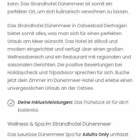
kann. Das Strandhotel Dünenmeer ist somit ein
Thea
ABB
perfekter Ort, um sich kulinarisch verwöhnen zu lassen.
Voy
in
Das Strandhotel Dünenmeer in Ostseebad Dierhagen
Lon
bietet somit alles, was man sich für einen perfekten
Harr
Urlaub am Meer wünscht. Das Hotel ist stilvoll und
Pott
modern eingerichtet und verfügt über einen großen
Thea
Wellnessbereich und ein Restaurant mit regionalen und
Lon
saisonalen Gerichten. Die positive Bewertungen bei
GOP
Holidaycheck und Tripadvisor sprechen für sich. Buche
Vari
Thea
jetzt dein Zimmer im Dünenmeer-Hotel und erlebe einen
Frie
unvergesslichen Urlaub an der Ostsee.
Pala
Berli
Deine Inklusivleistungen:
Das Frühstück ist für dich
Fest
kostenlos.
Neu
Fest
Wellness & Spa im Strandhotel Dünenmeer
Bad
Das luxuriöse Dünenmeer Spa für
Adults Only
umfasst
Bad