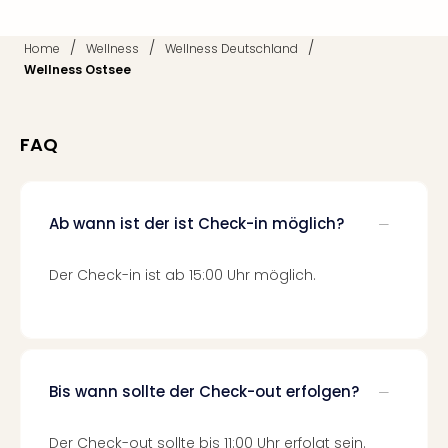
Fest
Stör
Fest
/
/
/
Home
Wellness
Wellness Deutschland
Mus
Wellness Ostsee
Fuld
Are
di
FAQ
Ver
alle
Ang
Musi
Ab wann ist der ist Check-in möglich?
Musi
Ham
Der Check-in ist ab 15:00 Uhr möglich.
alle
Ang
Kultu
&
Spor
Bis wann sollte der Check-out erfolgen?
Mus
Tec
Sins
Der Check-out sollte bis 11:00 Uhr erfolgt sein.