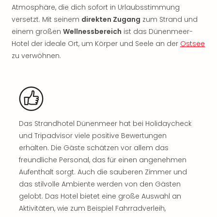
Rou
Atmosphäre, die dich sofort in Urlaubsstimmung
Das
versetzt. Mit seinem
direkten Zugang
zum Strand und
Musi
einem großen
Wellnessbereich
ist das Dünenmeer-
Köni
Hotel der ideale Ort, um Körper und Seele an der
Ostsee
der
zu verwöhnen.
Löw
Die
Eisk
Tarz
MJ
–
Das
Das Strandhotel Dünenmeer hat bei Holidaycheck
Mich
und Tripadvisor viele positive Bewertungen
Jac
erhalten. Die Gäste schätzen vor allem das
Musi
freundliche Personal, das für einen angenehmen
Der
Aufenthalt sorgt. Auch die sauberen Zimmer und
Teuf
das stilvolle Ambiente werden von den Gästen
träg
Pra
gelobt. Das Hotel bietet eine große Auswahl an
Die
Aktivitäten, wie zum Beispiel Fahrradverleih,