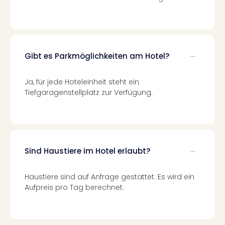
Mer
Ben
Mus
Stut
Pors
Gibt es Parkmöglichkeiten am Hotel?
Mus
Auto
Ja, für jede Hoteleinheit steht ein
Wolf
Tiefgaragenstellplatz zur Verfügung.
BM
Mus
in
Mün
Barb
Mus
Sind Haustiere im Hotel erlaubt?
Tec
Spey
Haustiere sind auf Anfrage gestattet. Es wird ein
alle
Aufpreis pro Tag berechnet.
Ang
Auss
Ga