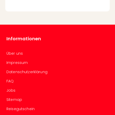
Even
at
War
Bros.
Stud
Tour
Informationen
Lon
–
The
Über uns
Mak
of
Impressum
Harr
Datenschutzerklärung
Pott
Form
FAQ
1
Die
Jobs
Auss
Sitemap
Imme
Auss
Reisegutschein
alle