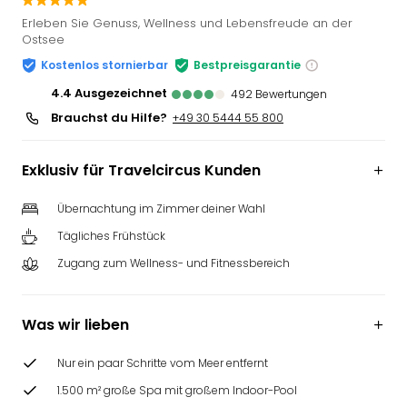
Slag
Erleben Sie Genuss, Wellness und Lebensfreude an der
Eftel
Ostsee
LEG
Kostenlos stornierbar
Bestpreisgarantie
Deu
4.4
ausgezeichnet
492
Bewertungen
Parc
Astér
Brauchst du Hilfe?
+49 30 5444 55 800
Rast
Lan
Exklusiv für Travelcircus Kunden
Baye
Park
Übernachtung im Zimmer deiner Wahl
Plop
Deu
Tägliches Frühstück
(eh
Zugang zum Wellness- und Fitnessbereich
Holi
Park
Tivol
Was wir lieben
Kop
Futu
Nur ein paar Schritte vom Meer entfernt
Bela
1.500 m² große Spa mit großem Indoor-Pool
alle