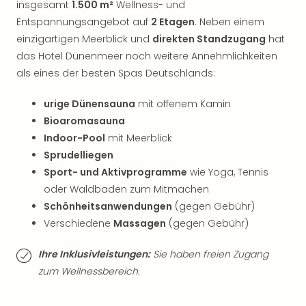
Qua
insgesamt
1.500 m²
Wellness- und
Com
Entspannungsangebot auf
2 Etagen
. Neben einem
Club
einzigartigen Meerblick und
direkten Standzugang
hat
Pret
das Hotel Dünenmeer noch weitere Annehmlichkeiten
Wo
als eines der besten Spas Deutschlands:
alle
Ang
urige Dünensauna
mit offenem Kamin
TV
Bioaromasauna
Sho
Indoor-Pool
mit Meerblick
ZDF
Fern
Sprudelliegen
in
Sport- und Aktivprogramme
wie Yoga, Tennis
Main
oder Waldbaden zum Mitmachen
Stef
Schönheitsanwendungen
(gegen Gebühr)
Raa
Verschiedene
Massagen
(gegen Gebühr)
Sho
alle
Ihre Inklusivleistungen:
Sie haben freien Zugang
Ang
zum Wellnessbereich.
Fest
Dom