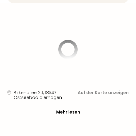
Sere
Park
Allw
Müns
Zoo
Leip
Safa
Beek
Ber
ZOO
Erle
Gels
Welt
Wal
Birkenallee 20
,
18347
Auf der Karte anzeigen
Nau
Ostseebad dierhagen
Aqu
Zool
Mehr lesen
Gar
Berli
alle
Ang