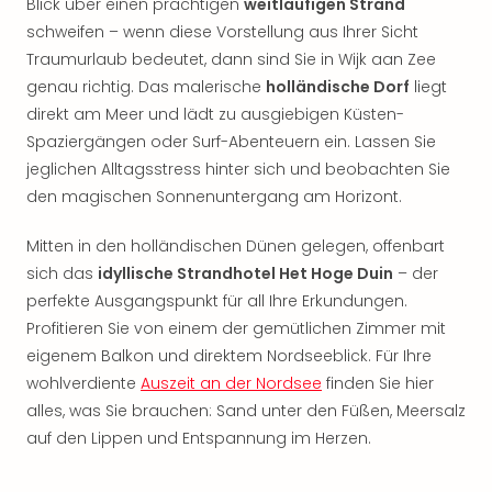
Blick über einen prächtigen
weitläufigen Strand
noc
schweifen – wenn diese Vorstellung aus Ihrer Sicht
meh
Traumurlaub bedeutet, dann sind Sie in Wijk aan Zee
Frei
genau richtig. Das malerische
holländische Dorf
liegt
Frei
direkt am Meer und lädt zu ausgiebigen Küsten-
Eur
Frei
Spaziergängen oder Surf-Abenteuern ein. Lassen Sie
Deu
jeglichen Alltagsstress hinter sich und beobachten Sie
Frei
den magischen Sonnenuntergang am Horizont.
Nied
Frei
Mitten in den holländischen Dünen gelegen, offenbart
Öste
sich das
idyllische Strandhotel Het Hoge Duin
– der
Frei
perfekte Ausgangspunkt für all Ihre Erkundungen.
Fran
Profitieren Sie von einem der gemütlichen Zimmer mit
Musi
eigenem Balkon und direktem Nordseeblick. Für Ihre
&
Sho
wohlverdiente
Auszeit an der Nordsee
finden Sie hier
Musi
alles, was Sie brauchen: Sand unter den Füßen, Meersalz
Starl
auf den Lippen und Entspannung im Herzen.
Expr
Moul