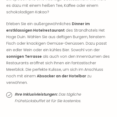
Sch
es dazu mit einem heißen Tee, Kaffee oder einem
und
das
schokoladigen Kakao?
Biest
Wie
Erleben Sie ein außergewöhnliches
Dinner im
Mari
erstklassigen Hotelrestaurant
des Strandhotels Het
Ther
Hoge Duin. Wählen Sie aus deftigen Burgern, feinstem
Sta
Fisch oder knackigen Gemüse-Genüssen. Dazu passt
Ente
ein edler Wein oder ein kühles Bier. Sowohl von der
Das
sonnigen Terrasse
als auch von den Innenräumen des
Pha
Restaurants eröffnet sich Ihnen ein fantastischer
der
Ope
Meerblick. Die perfekte Kulisse, um sich im Anschluss
Köln
noch mit einem
Absacker an der Hotelbar
zu
Tan
verwöhnen.
der
Vam
Ihre Inklusivleistungen:
Das tägliche
alle
Frühstücksbuffet ist für Sie kostenlos.
Ang
Sho
&