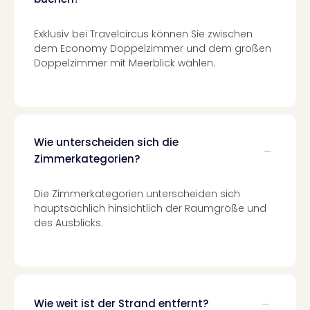
Mer
Ben
Exklusiv bei Travelcircus können Sie zwischen
Mus
dem Economy Doppelzimmer und dem großen
Stut
Doppelzimmer mit Meerblick wählen.
Pors
Mus
Auto
Wolf
BM
Wie unterscheiden sich die
Mus
Zimmerkategorien?
in
Mün
Barb
Die Zimmerkategorien unterscheiden sich
Mus
hauptsächlich hinsichtlich der Raumgröße und
Tec
des Ausblicks.
Spey
alle
Ang
Auss
Ga
Wie weit ist der Strand entfernt?