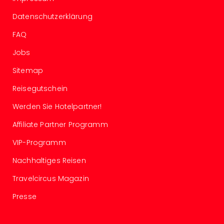
Ang
Spor
Datenschutzerklärung
Skiu
FAQ
in
Deu
Jobs
Skiu
Sitemap
in
Öste
Reisegutschein
Form
1
Werden Sie Hotelpartner!
Reis
Affiliate Partner Programm
Konz
Konz
VIP-Programm
Pitbu
Karo
Nachhaltiges Reisen
G
Travelcircus Magazin
Back
Boy
Presse
Disn
in