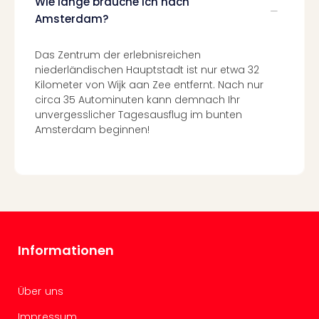
Wie lange brauche ich nach
Even
Amsterdam?
at
War
Das Zentrum der erlebnisreichen
Bros.
niederländischen Hauptstadt ist nur etwa 32
Stud
Kilometer von Wijk aan Zee entfernt. Nach nur
Tour
circa 35 Autominuten kann demnach Ihr
Lon
unvergesslicher Tagesausflug im bunten
–
Amsterdam beginnen!
The
Mak
of
Harr
Pott
Form
1
Die
Informationen
Auss
Imme
Über uns
Auss
alle
Impressum