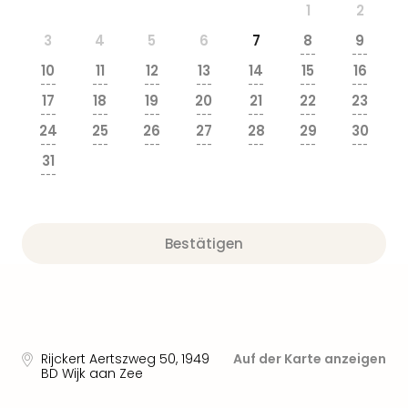
Ang
1
2
Wass
3
4
5
6
7
8
9
Trop
---
---
Isla
10
11
12
13
14
15
16
---
---
---
---
---
---
---
The
17
18
19
20
21
22
23
Erdi
---
---
---
---
---
---
---
Rula
24
25
26
27
28
29
30
---
---
---
---
---
---
---
Bad
31
Sch
---
aqu
The
Sins
Bestätigen
alle
Ang
Zoo
&
Safa
Erle
Rijckert Aertszweg 50
,
1949
Auf der Karte anzeigen
Zoo
BD
Wijk aan Zee
Han