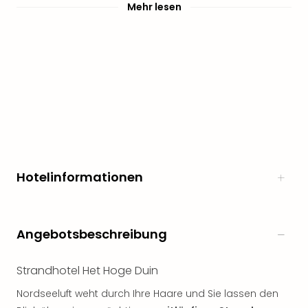
Sere
Mehr lesen
Park
Allw
Müns
Zoo
Leip
Safa
Beek
Ber
ZOO
Erle
Gels
Hotelinformationen
Welt
Wal
Nau
Aqu
Angebotsbeschreibung
Zool
Gar
Strandhotel Het Hoge Duin
Berli
alle
Nordseeluft weht durch Ihre Haare und Sie lassen den
Ang