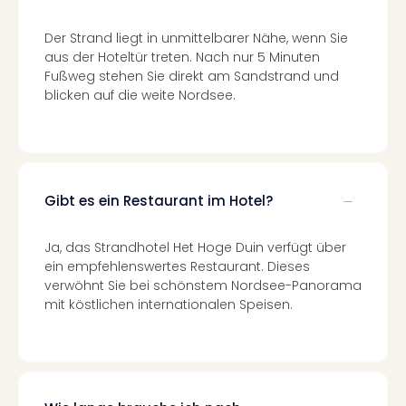
Of
Thro
Der Strand liegt in unmittelbarer Nähe, wenn Sie
Stud
aus der Hoteltür treten. Nach nur 5 Minuten
Tour
Fußweg stehen Sie direkt am Sandstrand und
Swar
blicken auf die weite Nordsee.
Krist
Mini
Wun
Ham
War
Gibt es ein Restaurant im Hotel?
Bros.
Stud
Tour
Ja, das Strandhotel Het Hoge Duin verfügt über
Lon
ein empfehlenswertes Restaurant. Dieses
–
verwöhnt Sie bei schönstem Nordsee-Panorama
The
mit köstlichen internationalen Speisen.
Mak
of
Harr
Pott
An