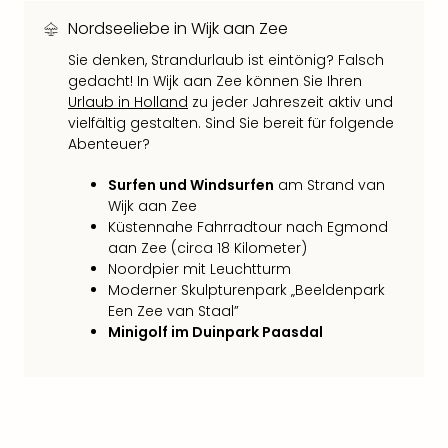
Thea
Nordseeliebe in Wijk aan Zee
ABB
Voy
Sie denken, Strandurlaub ist eintönig? Falsch
in
gedacht! In Wijk aan Zee können Sie Ihren
Urlaub in Holland
zu jeder Jahreszeit aktiv und
Lon
vielfältig gestalten. Sind Sie bereit für folgende
Harr
Abenteuer?
Pott
Thea
Surfen und Windsurfen
am Strand van
Lon
Wijk aan Zee
GOP
Küstennahe Fahrradtour nach Egmond
Vari
aan Zee (circa 18 Kilometer)
Thea
Noordpier mit Leuchtturm
Frie
Moderner Skulpturenpark „Beeldenpark
Pala
Een Zee van Staal”
Berli
Minigolf im Duinpark Paasdal
Fest
Neu
Fest
Bad
Bad