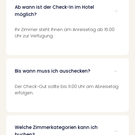
Fest
Stör
Ab wann ist der Check-In im Hotel
Fest
möglich?
Mus
Fuld
Ihr Zimmer steht Ihnen am Anreisetag ab 15:00
Are
Uhr zur Verfügung.
di
Ver
alle
Ang
Musi
Bis wann muss ich auschecken?
Musi
Ham
alle
Der Check-Out sollte bis 11:00 Uhr am Abreisetag
Ang
erfolgen.
Kultu
&
Spor
Mus
Tec
Welche Zimmerkategorien kann ich
Sins
buchen?