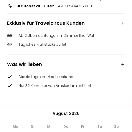
Slag
Brauchst du Hilfe?
+49 30 5444 55 800
Eftel
LEG
Exklusiv für Travelcircus Kunden
Deu
Parc
Ab 2 Übernachtungen im Zimmer Ihrer Wahl
Astér
Rast
Tägliches Frühstücksbuffet
Lan
Baye
Park
Was wir lieben
Plop
Deu
Direkte Lage am Nordseestrand
(eh
Nur 32 Kilometer von Amsterdam entfernt
Holi
Park
Tivol
Kop
August 2026
Futu
Bela
Mo
Di
Mi
Do
Fr
Sa
So
alle