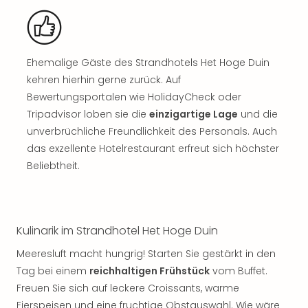
Rou
Das
Musi
Köni
Ehemalige Gäste des Strandhotels Het Hoge Duin
der
kehren hierhin gerne zurück. Auf
Löw
Die
Bewertungsportalen wie HolidayCheck oder
Eisk
Tripadvisor loben sie die
einzigartige Lage
und die
Tarz
unverbrüchliche Freundlichkeit des Personals. Auch
MJ
das exzellente Hotelrestaurant erfreut sich höchster
–
Beliebtheit.
Das
Mich
Jac
Musi
Kulinarik im Strandhotel Het Hoge Duin
Der
Teuf
Meeresluft macht hungrig! Starten Sie gestärkt in den
träg
Tag bei einem
reichhaltigen Frühstück
vom Buffet.
Pra
Freuen Sie sich auf leckere Croissants, warme
Die
Eierspeisen und eine fruchtige Obstauswahl. Wie wäre