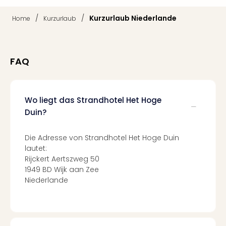
Qua
Com
/
/
Kurzurlaub Niederlande
Home
Kurzurlaub
Club
Pret
Wo
alle
FAQ
Ang
TV
Sho
Wo liegt das Strandhotel Het Hoge
ZDF
Duin?
Fern
in
Main
Die Adresse von Strandhotel Het Hoge Duin
Stef
lautet:
Raa
Rijckert Aertszweg 50
1949 BD Wijk aan Zee
Sho
Niederlande
alle
Ang
Fest
Dom