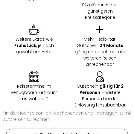
Ang
Sitzplätzen in der
Wass
günstigsten
Trop
Preiskategorie
Isla
The
Erdi
Weitere Extras wie
Mehr Flexibilität:
Rula
Frühstück
, je nach
Gutschein
24 Monate
Bad
gewähltem Hotel
gültig und auch auf alle
Sch
weiteren Reisen
aqu
anrechenbar
The
Sins
alle
Reisetermine im
Gutschein
gültig für 2
Ang
verfügbaren Zeitraum
Personen
– weitere
Zoo
frei
wählbar*
Personen bei der
&
Einlösung hinzubuchbar
Safa
*In der Hochsaison, an Wochenenden und Feiertagen ist mit
Erle
Aufpreisen zu rechnen.
Zoo
Han