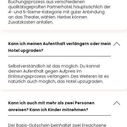
Buchungsprozess aus verschiedenen
Mer
qualitätsgeprüften Partnerhotel, hauptsächlich der
Ben
4- und 5-Sterne-Kategorie mit guter Anbindung
Mus
an das Theater, wählen. Hierbei können
Zusatzkosten anfallen.
Stut
Pors
Mus
Auto
Kann ich meinen Aufenthalt verlängern oder mein
Wolf
Hotel upgraden?
BM
Mus
in
Selbstverständlich ist das möglich. Du kannst
deinen Aufenthalt gegen Aufpreis im
Mün
Einlösungsprozess verlängern. Des Weiteren ist es
Barb
natürlich auch möglich, das Hotel upzugraden.
Mus
Tec
Spey
Kann ich auch mit mehr als zwei Personen
alle
Ang
anreisen? Kann ich Kinder mitnehmen?
Auss
Ga
Der Basis-Gutschein beinhaltet zwei Erwachsene