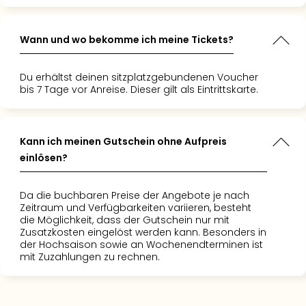
Ang
Spor
Skiu
Wann und wo bekomme ich meine Tickets?
in
Deu
Du erhältst deinen sitzplatzgebundenen Voucher
Skiu
bis 7 Tage vor Anreise. Dieser gilt als Eintrittskarte.
in
Öste
Form
Kann ich meinen Gutschein ohne Aufpreis
1
Reis
einlösen?
Konz
Konz
Da die buchbaren Preise der Angebote je nach
Pitbu
Zeitraum und Verfügbarkeiten variieren, besteht
Karo
die Möglichkeit, dass der Gutschein nur mit
Zusatzkosten eingelöst werden kann. Besonders in
G
der Hochsaison sowie an Wochenendterminen ist
Back
mit Zuzahlungen zu rechnen.
Boy
Disn
in