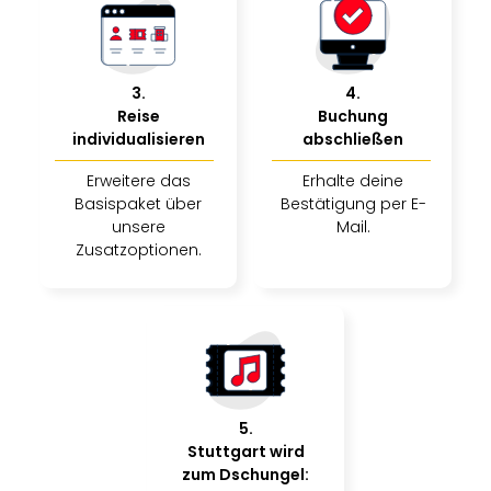
Sch
und
das
Biest
3
.
4
.
Wie
Reise
Buchung
Mari
individualisieren
abschließen
Ther
Sta
Erweitere das
Erhalte deine
Ente
Basispaket über
Bestätigung per E-
Das
unsere
Mail.
Pha
Zusatzoptionen.
der
Ope
Köln
Tan
der
Vam
alle
5
.
Ang
Stuttgart wird
Sho
zum Dschungel:
&