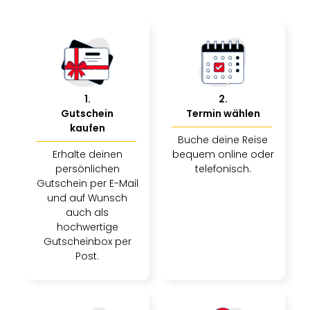
Rou
Das
Musi
Köni
der
Löw
Die
1
.
2
.
Eisk
Gutschein
Termin wählen
Tarz
kaufen
Buche deine Reise
MJ
Erhalte deinen
bequem online oder
–
persönlichen
telefonisch.
Das
Gutschein per E-Mail
Mich
und auf Wunsch
Jac
auch als
Musi
hochwertige
Der
Gutscheinbox per
Teuf
Post.
träg
Pra
Die