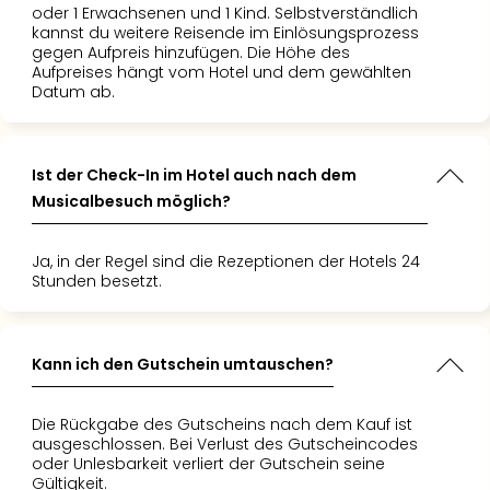
Of
oder 1 Erwachsenen und 1 Kind. Selbstverständlich
Thro
kannst du weitere Reisende im Einlösungsprozess
gegen Aufpreis hinzufügen. Die Höhe des
Stud
Aufpreises hängt vom Hotel und dem gewählten
Tour
Datum ab.
Swar
Krist
Mini
Wun
Ist der Check-In im Hotel auch nach dem
Ham
Musicalbesuch möglich?
War
Bros.
Ja, in der Regel sind die Rezeptionen der Hotels 24
Stud
Stunden besetzt.
Tour
Lon
–
Kann ich den Gutschein umtauschen?
The
Mak
of
Die Rückgabe des Gutscheins nach dem Kauf ist
Harr
ausgeschlossen. Bei Verlust des Gutscheincodes
Pott
oder Unlesbarkeit verliert der Gutschein seine
Gültigkeit.
An