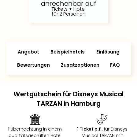
anrechenbar auf
Slag
Tickets + Hotel
Eftel
für 2 Personen
LEG
Deu
Parc
Astér
Rast
Angebot
Beispielhotels
Einlösung
Lan
Baye
Bewertungen
Zusatzoptionen
FAQ
Park
Plop
Deu
(eh
Wertgutschein für Disneys Musical
Holi
Park
TARZAN in Hamburg
Tivol
Kop
Futu
Bela
1 Übernachtung in einem
1 Ticket p.P.
für Disneys
alle
qualitätsgeprüften Hotel
Musical TARZAN mit