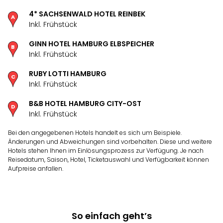
noc
4* SACHSENWALD HOTEL REINBEK
meh
Inkl. Frühstück
Frei
Frei
GINN HOTEL HAMBURG ELBSPEICHER
Eur
Inkl. Frühstück
Frei
RUBY LOTTI HAMBURG
Deu
Inkl. Frühstück
Frei
Nied
B&B HOTEL HAMBURG CITY-OST
Frei
Inkl. Frühstück
Öste
Frei
Bei den angegebenen Hotels handelt es sich um Beispiele.
Fran
Änderungen und Abweichungen sind vorbehalten. Diese und weitere
Musi
Hotels stehen Ihnen im Einlösungsprozess zur Verfügung. Je nach
Reisedatum, Saison, Hotel, Ticketauswahl und Verfügbarkeit können
&
Aufpreise anfallen.
Sho
Musi
Starl
Expr
So einfach geht’s
Moul