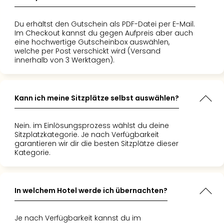
Fest
esslicher
die tolle
r Abend
Stör
ch kann es
ion noch
nd Klein!"
Fest
rde!"
Du erhältst den Gutschein als PDF-Datei per E-Mail.
Mus
!"
Im Checkout kannst du gegen Aufpreis aber auch
eine hochwertige Gutscheinbox auswählen,
Fuld
welche per Post verschickt wird (Versand
Are
innerhalb von 3 Werktagen).
di
Ver
alle
Kann ich meine Sitzplätze selbst auswählen?
Ang
Musi
Musi
Nein. im Einlösungsprozess wählst du deine
Ham
Sitzplatzkategorie. Je nach Verfügbarkeit
alle
garantieren wir dir die besten Sitzplätze dieser
Kategorie.
Ang
Kultu
&
Spor
In welchem Hotel werde ich übernachten?
Mus
Tec
Je nach Verfügbarkeit kannst du im
Sins