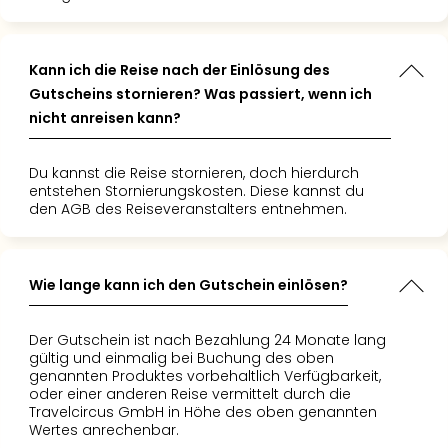
Even
at
War
Kann ich die Reise nach der Einlösung des
Bros.
Gutscheins stornieren? Was passiert, wenn ich
Stud
nicht anreisen kann?
Tour
Lon
–
Du kannst die Reise stornieren, doch hierdurch
entstehen Stornierungskosten. Diese kannst du
The
den AGB des Reiseveranstalters entnehmen.
Mak
of
Harr
Pott
Wie lange kann ich den Gutschein einlösen?
Form
1
Der Gutschein ist nach Bezahlung 24 Monate lang
Die
gültig und einmalig bei Buchung des oben
Auss
genannten Produktes vorbehaltlich Verfügbarkeit,
Imme
oder einer anderen Reise vermittelt durch die
Travelcircus GmbH in Höhe des oben genannten
Auss
Wertes anrechenbar.
alle