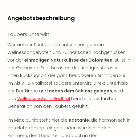
Rou
Das
Musi
Angebotsbeschreibung
Köni
der
Taubers Unterwirt
Löw
Die
Wer auf der Suche nach entschleunigenden
Eisk
Wellnessangeboten und kulinarischen Hochgenüssen
Tarz
vor der
einmaligen Naturkulisse der Dolomiten
ist, ist in
MJ
der Gemeinde Feldthurns an der richtigen Adresse.
–
Einen Rückzugsort der ganz besonderen Art finden Sie
Das
im Aktiv- & Vitalhotel Taubers Unterwirt. Direkt unterhalb
Mich
der Dorfkirche und
neben dem Schloss gelegen
, wird
Jac
Musi
das
Wellnesshotel in Südtirol
bereits in der fünften
Der
Generation von den Taubers geführt.
Teuf
träg
Im Mittelpunkt steht hier die
Kastanie
, die harmonisch in
Pra
das Hotelkonzept eingebunden wurde – in den
Die
Zimmern, den Gerichten und auch in den