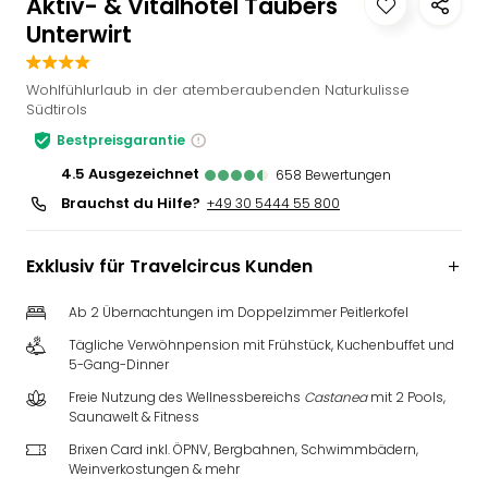
Aktiv- & Vitalhotel Taubers
Slag
Unterwirt
Eftel
LEG
Wohlfühlurlaub in der atemberaubenden Naturkulisse
Deu
Südtirols
Parc
Astér
Bestpreisgarantie
Rast
4.5
ausgezeichnet
658
Bewertungen
Lan
Brauchst du Hilfe?
+49 30 5444 55 800
Baye
Park
Plop
Exklusiv für Travelcircus Kunden
Deu
(eh
Ab 2 Übernachtungen im Doppelzimmer Peitlerkofel
Holi
Tägliche Verwöhnpension mit Frühstück, Kuchenbuffet und
Park
5-Gang-Dinner
Tivol
Freie Nutzung des Wellnessbereichs
Castanea
mit 2 Pools,
Kop
Saunawelt & Fitness
Futu
Brixen Card inkl. ÖPNV, Bergbahnen, Schwimmbädern,
Bela
Weinverkostungen & mehr
alle