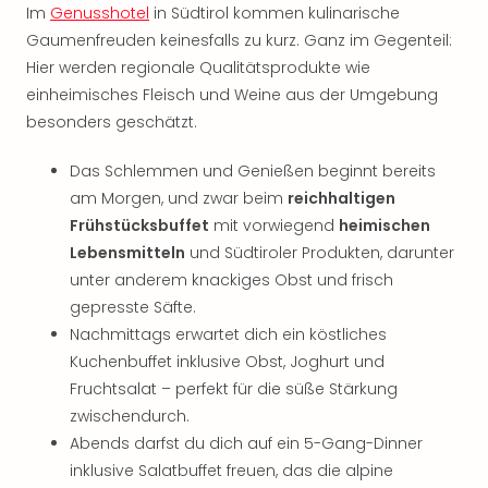
Im
Genusshotel
in Südtirol kommen kulinarische
Thea
Gaumenfreuden keinesfalls zu kurz. Ganz im Gegenteil:
ABB
Voy
Hier werden regionale Qualitätsprodukte wie
in
einheimisches Fleisch und Weine aus der Umgebung
Lon
besonders geschätzt.
Harr
Pott
Das Schlemmen und Genießen beginnt bereits
Thea
am Morgen, und zwar beim
reichhaltigen
Lon
Frühstücksbuffet
mit vorwiegend
heimischen
GOP
Lebensmitteln
und Südtiroler Produkten, darunter
Vari
unter anderem knackiges Obst und frisch
Thea
Frie
gepresste Säfte.
Pala
Nachmittags erwartet dich ein köstliches
Berli
Kuchenbuffet inklusive Obst, Joghurt und
Fest
Fruchtsalat – perfekt für die süße Stärkung
Neu
zwischendurch.
Fest
Abends darfst du dich auf ein 5-Gang-Dinner
Bad
inklusive Salatbuffet freuen, das die alpine
Bad