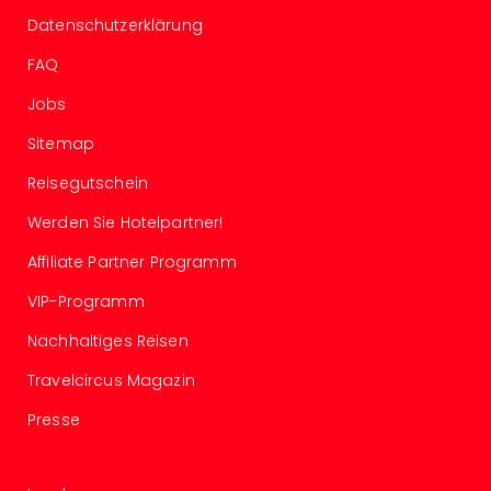
Well
Datenschutzerklärung
Eur
Deu
FAQ
Itali
Jobs
Nied
Öste
Sitemap
Pole
Südt
Reisegutschein
Mar
Werden Sie Hotelpartner!
Karl
alle
Affiliate Partner Programm
Ang
The
VIP-Programm
The
Nachhaltiges Reisen
Erdi
Trop
Travelcircus Magazin
Isla
Presse
The
Bad
Wöri