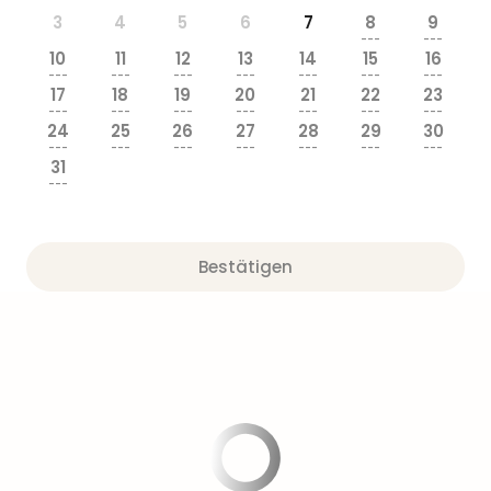
Sere
3
4
5
6
7
8
9
Park
---
---
Allw
10
11
12
13
14
15
16
Müns
---
---
---
---
---
---
---
17
18
19
20
21
22
23
Zoo
---
---
---
---
---
---
---
Leip
24
25
26
27
28
29
30
Safa
---
---
---
---
---
---
---
31
Beek
---
Ber
ZOO
Erle
Bestätigen
Gels
Welt
Wal
Nau
Aqu
Zool
Gar
Berli
alle
Ang