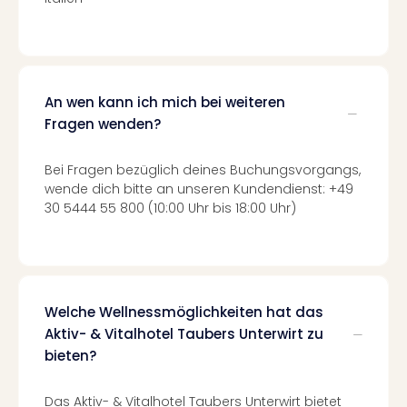
Even
at
War
Bros.
Stud
An wen kann ich mich bei weiteren
Tour
Fragen wenden?
Lon
–
Bei Fragen bezüglich deines Buchungsvorgangs,
The
wende dich bitte an unseren Kundendienst: +49
Mak
30 5444 55 800 (10:00 Uhr bis 18:00 Uhr)
of
Harr
Pott
Form
1
Welche Wellnessmöglichkeiten hat das
Die
Aktiv- & Vitalhotel Taubers Unterwirt zu
Auss
bieten?
Imme
Auss
alle
Das Aktiv- & Vitalhotel Taubers Unterwirt bietet