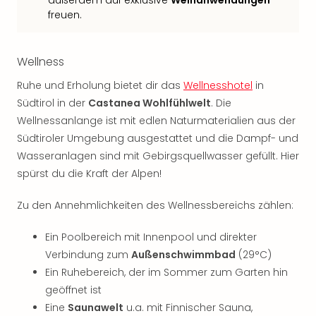
Fest
freuen.
Stör
Fest
Mus
Wellness
Fuld
Are
Ruhe und Erholung bietet dir das
Wellnesshotel
in
di
Südtirol in der
Castanea Wohlfühlwelt
. Die
Ver
Wellnessanlange ist mit edlen Naturmaterialien aus der
alle
Südtiroler Umgebung ausgestattet und die Dampf- und
Ang
Musi
Wasseranlagen sind mit Gebirgsquellwasser gefüllt. Hier
Musi
spürst du die Kraft der Alpen!
Ham
alle
Zu den Annehmlichkeiten des Wellnessbereichs zählen:
Ang
Kultu
Ein Poolbereich mit Innenpool und direkter
&
Verbindung zum
Außenschwimmbad
(29°C)
Spor
Ein Ruhebereich, der im Sommer zum Garten hin
Mus
geöffnet ist
Tec
Eine
Saunawelt
u.a. mit Finnischer Sauna,
Sins