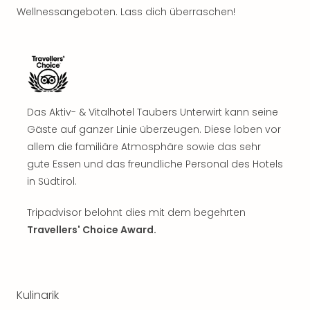
Sch
Wellnessangeboten. Lass dich überraschen!
und
das
Biest
Wie
Mari
Ther
Sta
Das Aktiv- & Vitalhotel Taubers Unterwirt kann seine
Ente
Gäste auf ganzer Linie überzeugen. Diese loben vor
Das
allem die familiäre Atmosphäre sowie das sehr
Pha
gute Essen und das freundliche Personal des Hotels
der
in Südtirol.
Ope
Köln
Tripadvisor belohnt dies mit dem begehrten
Tan
der
Travellers' Choice Award.
Vam
alle
Ang
Sho
Kulinarik
&