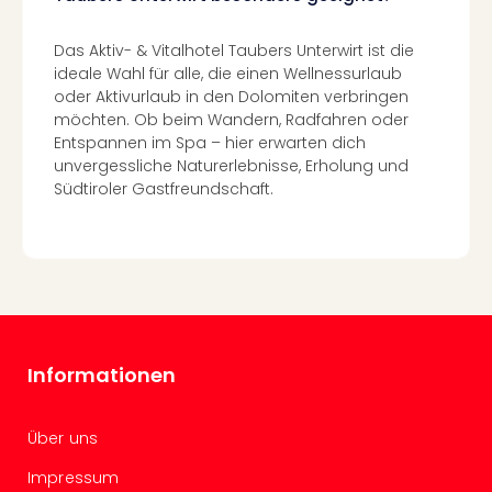
in
Köln
Das Aktiv- & Vitalhotel Taubers Unterwirt ist die
Konz
ideale Wahl für alle, die einen Wellnessurlaub
in
oder Aktivurlaub in den Dolomiten verbringen
Düss
möchten. Ob beim Wandern, Radfahren oder
Well
Entspannen im Spa – hier erwarten dich
Well
unvergessliche Naturerlebnisse, Erholung und
Deu
Südtiroler Gastfreundschaft.
Allg
Baye
Wal
Baye
Bod
Harz
Nor
Informationen
NRW
Ost
Sch
Über uns
alle
Impressum
Ang