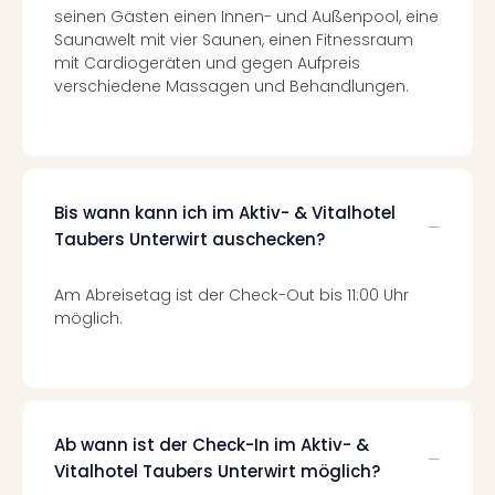
Ang
seinen Gästen einen Innen- und Außenpool, eine
Spor
Saunawelt mit vier Saunen, einen Fitnessraum
Skiu
mit Cardiogeräten und gegen Aufpreis
in
verschiedene Massagen und Behandlungen.
Deu
Skiu
in
Öste
Form
Bis wann kann ich im Aktiv- & Vitalhotel
1
Taubers Unterwirt auschecken?
Reis
Konz
Am Abreisetag ist der Check-Out bis 11:00 Uhr
Konz
möglich.
Pitbu
Karo
G
Back
Boy
Ab wann ist der Check-In im Aktiv- &
Disn
Vitalhotel Taubers Unterwirt möglich?
in