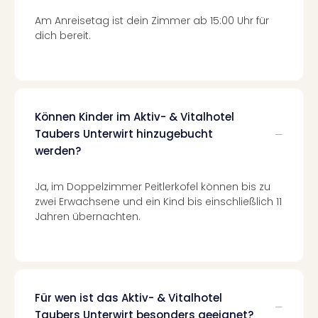
Con
Schl
Am Anreisetag ist dein Zimmer ab 15:00 Uhr für
Sch
dich bereit.
Konz
alle
Ang
Fest
Glüc
Können Kinder im Aktiv- & Vitalhotel
Insel
Taubers Unterwirt hinzugebucht
Mer
werden?
Lun
Black
Ja, im Doppelzimmer Peitlerkofel können bis zu
Festi
zwei Erwachsene und ein Kind bis einschließlich 11
Nibiri
Jahren übernachten.
Festi
Ikar
Festi
alle
Ang
Für wen ist das Aktiv- & Vitalhotel
Loca
Taubers Unterwirt besonders geeignet?
Konz