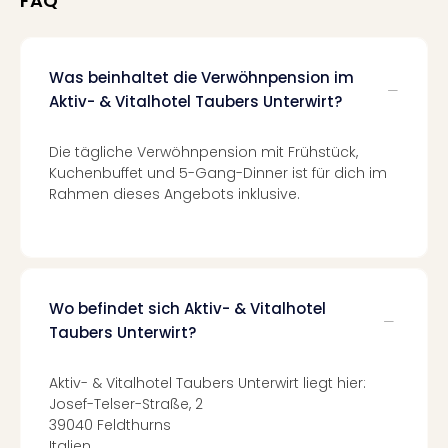
FAQ
Of
Thro
Stud
Tour
Was beinhaltet die Verwöhnpension im
Swar
Aktiv- & Vitalhotel Taubers Unterwirt?
Krist
Mini
Die tägliche Verwöhnpension mit Frühstück,
Wun
Kuchenbuffet und 5-Gang-Dinner ist für dich im
Ham
Rahmen dieses Angebots inklusive.
War
Bros.
Stud
Tour
Lon
Wo befindet sich Aktiv- & Vitalhotel
–
Taubers Unterwirt?
The
Mak
of
Aktiv- & Vitalhotel Taubers Unterwirt liegt hier:
Harr
Josef-Telser-Straße, 2
Pott
39040 Feldthurns
An
Italien