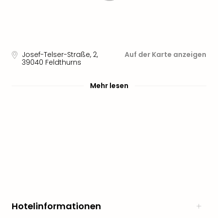
noc
meh
Frei
Frei
Eur
Josef-Telser-Straße, 2
,
Auf der Karte anzeigen
Frei
39040
Feldthurns
Deu
Frei
Mehr lesen
Nied
Frei
Öste
Frei
Fran
Musi
&
Sho
Musi
Starl
Expr
Hotelinformationen
Moul