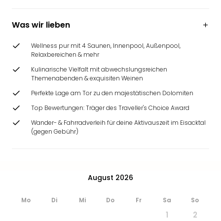
Ang
Wass
Was wir lieben
Trop
Isla
Wellness pur mit 4 Saunen, Innenpool, Außenpool,
The
Relaxbereichen & mehr
Erdi
Kulinarische Vielfalt mit abwechslungsreichen
Rula
Themenabenden & exquisiten Weinen
Bad
Sch
Perfekte Lage am Tor zu den majestätischen Dolomiten
aqu
Top Bewertungen: Träger des Traveller's Choice Award
The
Wander- & Fahrradverleih für deine Aktivauszeit im Eisacktal
Sins
(gegen Gebühr)
alle
Ang
Zoo
&
August 2026
Safa
Erle
Mo
Di
Mi
Do
Fr
Sa
So
Zoo
Han
1
2