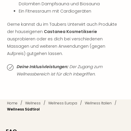
Dolomiten Dampfsauna und Biosauna
Mer
Ben
Ein Fitnessraum mit Cardiogeräten
Mus
Stut
Gerne kannst du im Taubers Unterwirt auch Produkte
Pors
der hauseigenen
Castanea Kosmetikserie
Mus
ausprobieren oder es dich bei verschiedenen
Auto
Massagen und weiteren Anwendungen (gegen
Wolf
Aufpreis) gutgehen lassen.
BM
Mus
Deine Inklusivleistungen:
Der Zugang zum
in
Wellnessbereich ist für dich inbegriffen.
Mün
Barb
Mus
Tec
Spey
/
/
/
/
Home
Wellness
Wellness Europa
Wellness Italien
alle
Wellness Südtirol
Ang
Auss
Ga