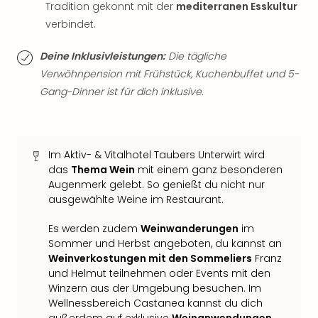
Qua
Tradition gekonnt mit der
mediterranen Esskultur
Com
verbindet.
Club
Pret
Deine Inklusivleistungen:
Die tägliche
Wo
Verwöhnpension mit Frühstück, Kuchenbuffet und 5-
alle
Gang-Dinner ist für dich inklusive.
Ang
TV
Sho
ZDF
Im Aktiv- & Vitalhotel Taubers Unterwirt wird
Fern
das
Thema Wein
mit einem ganz besonderen
in
Augenmerk gelebt. So genießt du nicht nur
Main
ausgewählte Weine im Restaurant.
Stef
Raa
Es werden zudem
Weinwanderungen
im
Sho
Sommer und Herbst angeboten, du kannst an
alle
Weinverkostungen mit den Sommeliers
Franz
Ang
und Helmut teilnehmen oder Events mit den
Fest
Winzern aus der Umgebung besuchen. Im
Dom
Wellnessbereich Castanea kannst du dich
außerdem auf exklusive
Weinanwendungen