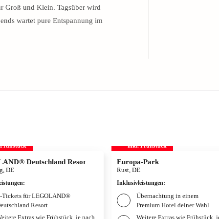
r Groß und Klein. Tagsüber wird
abends wartet pure Entspannung im
. Frühstück
inkl. Frühstück
AND® Deutschland Resort
Europa-Park
g, DE
Rust, DE
eistungen
:
Inklusivleistungen
:
-Tickets für LEGOLAND®
Übernachtung in einem
eutschland Resort
Premium Hotel deiner Wahl
eitere Extras wie Frühstück, je nach
Weitere Extras wie Frühstück, 