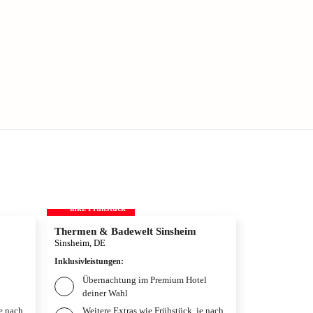
inkl. Frühstück
inkl. Frühs
Thermen & Badewelt Sinsheim
Playmobil F
Sinsheim, DE
Zirndorf, DE
Inklusivleistungen
:
Inklusivleistun
Übernachtung im Premium Hotel
Übernac
deiner Wahl
deiner 
je nach
Weitere Extras wie Frühstück, je nach
Frühstü