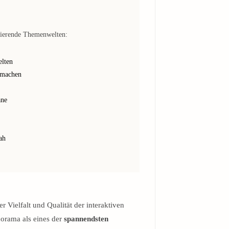
inierende Themenwelten:
elten
r machen
ane
ah
r Vielfalt und Qualität der interaktiven
orama als eines der
spannendsten