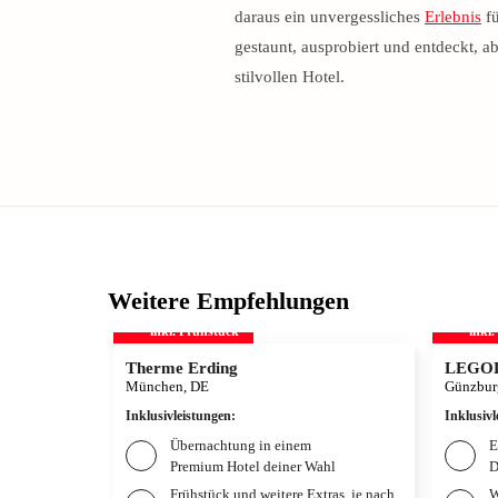
daraus ein unvergessliches
Erlebnis
fü
gestaunt, ausprobiert und entdeckt, 
stilvollen Hotel.
Weitere Empfehlungen
inkl. Frühstück
inkl
Therme Erding
LEGOL
München, DE
Günzbur
Inklusivleistungen
:
Inklusivl
Übernachtung in einem
E
Premium Hotel deiner Wahl
D
Frühstück und weitere Extras, je nach
W