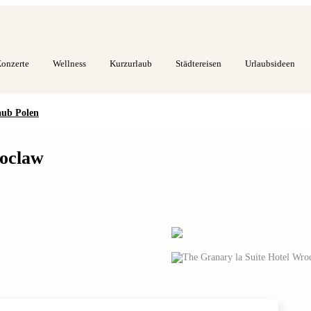
onzerte
Wellness
Kurzurlaub
Städtereisen
Urlaubsideen
aub Polen
roclaw