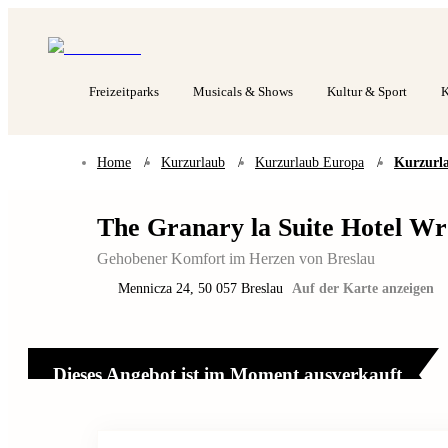
Freizeitparks
Musicals & Shows
Kultur & Sport
K
Home
/
Kurzurlaub
/
Kurzurlaub Europa
/
Kurzurl
The Granary la Suite Hotel W
Gehobener Komfort im Herzen von Breslau
Mennicza 24
,
50 057
Breslau
Auf der Karte anzeigen
Dieses Angebot ist im Moment ausverkauft