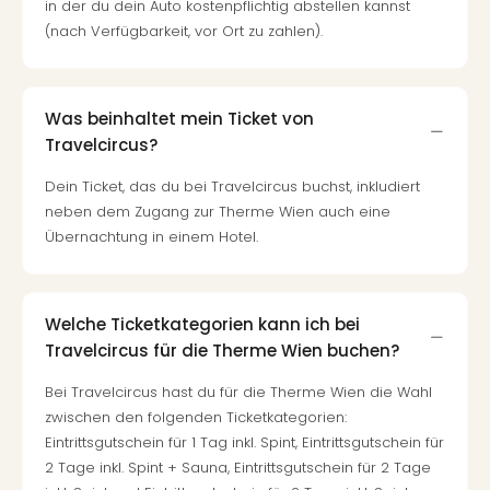
in der du dein Auto kostenpflichtig abstellen kannst
Mer
(nach Verfügbarkeit, vor Ort zu zahlen).
Ben
Mus
Stut
Pors
Was beinhaltet mein Ticket von
Mus
Travelcircus?
Auto
Wolf
Dein Ticket, das du bei Travelcircus buchst, inkludiert
BM
neben dem Zugang zur Therme Wien auch eine
Mus
Übernachtung in einem Hotel.
in
Mün
Barb
Welche Ticketkategorien kann ich bei
Mus
Travelcircus für die Therme Wien buchen?
Tec
Spey
Bei Travelcircus hast du für die Therme Wien die Wahl
alle
zwischen den folgenden Ticketkategorien:
Ang
Eintrittsgutschein für 1 Tag inkl. Spint, Eintrittsgutschein für
Auss
2 Tage inkl. Spint + Sauna, Eintrittsgutschein für 2 Tage
Ga