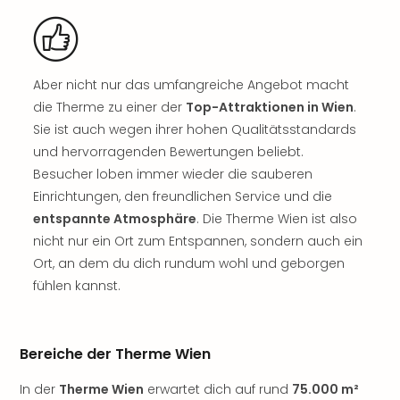
noc
meh
Frei
Frei
Aber nicht nur das umfangreiche Angebot macht
Eur
die Therme zu einer der
Top-Attraktionen in Wien
.
Frei
Sie ist auch wegen ihrer hohen Qualitätsstandards
Deu
und hervorragenden Bewertungen beliebt.
Frei
Nied
Besucher loben immer wieder die sauberen
Frei
Einrichtungen, den freundlichen Service und die
Öste
entspannte Atmosphäre
. Die Therme Wien ist also
Frei
nicht nur ein Ort zum Entspannen, sondern auch ein
Fran
Ort, an dem du dich rundum wohl und geborgen
Musi
fühlen kannst.
&
Sho
Musi
Starl
Bereiche der Therme Wien
Expr
Moul
In der
Therme Wien
erwartet dich auf rund
75.000 m²