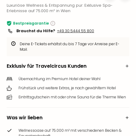
Luxuriöse Wellness & Entspannung pur: Exklusive Spa-
Slag
Erlebnisse auf 75.000 m² in Wien
Eftel
LEG
Bestpreisgarantie
Deu
Brauchst du Hilfe?
+49 30 5444 55 800
Parc
Astér
Deine E-Tickets erhältst du bis 7 Tage vor Anreise per E-
Rast
Mail.
Lan
Baye
Exklusiv für Travelcircus Kunden
Park
Plop
Übernachtung im Premium Hotel deiner Wahl
Deu
(eh
Frühstück und weitere Extras, je nach gewähltem Hotel
Holi
Eintrittsgutschein mit oder ohne Sauna für die Therme Wien
Park
Tivol
Kop
Was wir lieben
Futu
Bela
Wellnessoase auf 75.000 m² mit verschiedenen Becken &
alle
Saunalandschaft