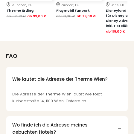
Qua
München, DE
Zirndorf, DE
Paris, FR
Com
Therme Erding
Playmobil Funpark
Disneyland Paris
Club
für Disneyland
ab
132,00 €
ab
99,00 €
ab
99,00 €
ab
79,00 €
Disney Advent
Pret
inkl. Hotelübe
Wo
ab
119,00 €
alle
Ang
TV
Sho
FAQ
ZDF
Fern
in
Wie lautet die Adresse der Therme Wien?
Main
Stef
Die Adresse der Therme Wien lautet wie folgt:
Raa
Sho
Kurbadstraße 14, 1100 Wien, Österreich
alle
Ang
Fest
Wo finde ich die Adresse meines
Dom
gebuchten Hotels?