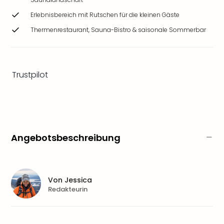
Ang
Erlebnisbereich mit Rutschen für die kleinen Gäste
Wass
Trop
Thermenrestaurant, Sauna-Bistro & saisonale Sommerbar
Isla
The
Erdi
Rula
Trustpilot
Bad
Sch
aqu
The
Sins
Angebotsbeschreibung
alle
Ang
Zoo
&
Von
Jessica
Safa
Redakteurin
Erle
Zoo
Han