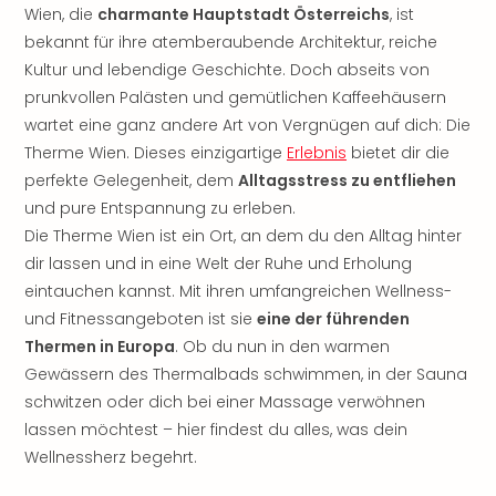
Sere
Wien, die
charmante Hauptstadt Österreichs
, ist
Park
bekannt für ihre atemberaubende Architektur, reiche
Allw
Kultur und lebendige Geschichte. Doch abseits von
Müns
prunkvollen Palästen und gemütlichen Kaffeehäusern
Zoo
wartet eine ganz andere Art von Vergnügen auf dich: Die
Leip
Safa
Therme Wien. Dieses einzigartige
Erlebnis
bietet dir die
Beek
perfekte Gelegenheit, dem
Alltagsstress zu entfliehen
Ber
und pure Entspannung zu erleben.
ZOO
Die Therme Wien ist ein Ort, an dem du den Alltag hinter
Erle
dir lassen und in eine Welt der Ruhe und Erholung
Gels
eintauchen kannst. Mit ihren umfangreichen Wellness-
Welt
und Fitnessangeboten ist sie
eine der führenden
Wal
Nau
Thermen in Europa
. Ob du nun in den warmen
Aqu
Gewässern des Thermalbads schwimmen, in der Sauna
Zool
schwitzen oder dich bei einer Massage verwöhnen
Gar
lassen möchtest – hier findest du alles, was dein
Berli
Wellnessherz begehrt.
alle
Ang