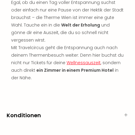
Sch
Egal, ob du einen Tag voller Entspannung suchst
und
oder einfach nur eine Pause von der Hektik der Stadt
das
brauchst – die Therme Wien ist immer eine gute
Biest
Wahl. Tauche ein in die
Welt der Erholung
und
Wie
gönne dir eine Auszeit, die du so schnell nicht
Mari
vergessen wirst.
Ther
Sta
Mit Travelcircus geht die Entspannung auch nach
Ente
deinem Thermenbesuch weiter: Denn hier buchst du
Das
nicht nur Tickets für deine
Wellnessauszeit
, sondern
Pha
auch direkt
ein Zimmer in einem Premium Hotel
in
der
der Nähe.
Ope
Köln
Tan
der
Vam
alle
Konditionen
Ang
Sho
&