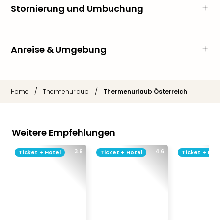
Stornierung und Umbuchung
Thea
ABB
Voy
in
Anreise & Umgebung
Lon
Harr
Pott
Thea
/
/
Home
Thermenurlaub
Thermenurlaub Österreich
Lon
GOP
Vari
Thea
Weitere Empfehlungen
Frie
Pala
3.9
4.6
Ticket + Hotel
Ticket + Hotel
Ticket + Hot
Berli
Fest
Neu
Fest
Bad
Bad