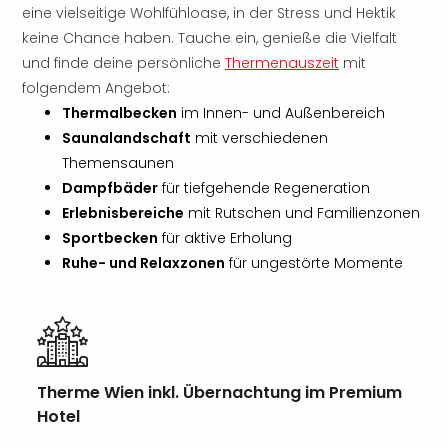
Rou
eine vielseitige Wohlfühloase, in der Stress und Hektik
Das
keine Chance haben. Tauche ein, genieße die Vielfalt
Musi
und finde deine persönliche
Thermenauszeit
mit
Köni
folgendem Angebot:
der
Thermalbecken
im Innen- und Außenbereich
Löw
Saunalandschaft
mit verschiedenen
Die
Themensaunen
Eisk
Tarz
Dampfbäder
für tiefgehende Regeneration
MJ
Erlebnisbereiche
mit Rutschen und Familienzonen
–
Sportbecken
für aktive Erholung
Das
Ruhe- und Relaxzonen
für ungestörte Momente
Mich
Jac
Musi
Der
Teuf
träg
Therme Wien inkl. Übernachtung im Premium
Pra
Hotel
Die