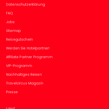
Datenschutzerklärung
Even
at
FAQ
War
Bros.
Jobs
Stud
Sitemap
Tour
Lon
Reisegutschein
–
The
Werden Sie Hotelpartner!
Mak
Affiliate Partner Programm
of
Harr
VIP-Programm
Pott
Form
Nachhaltiges Reisen
1
Travelcircus Magazin
Die
Auss
Presse
Imme
Auss
alle
Land