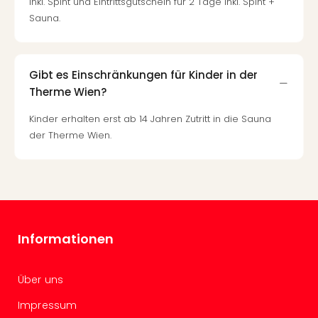
inkl. Spint und Eintrittsgutschein für 2 Tage inkl. Spint +
Of
Sauna.
Thro
Stud
Tour
Swar
Gibt es Einschränkungen für Kinder in der
Krist
Therme Wien?
Mini
Wun
Kinder erhalten erst ab 14 Jahren Zutritt in die Sauna
Ham
der Therme Wien.
War
Bros.
Stud
Tour
Lon
–
Informationen
The
Mak
of
Über uns
Harr
Pott
Impressum
An