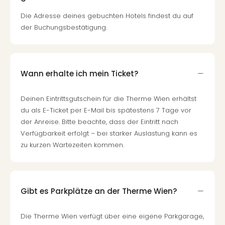
Fest
Stör
Die Adresse deines gebuchten Hotels findest du auf
Fest
der Buchungsbestätigung.
Mus
Fuld
Are
di
Wann erhalte ich mein Ticket?
Ver
alle
Deinen Eintrittsgutschein für die Therme Wien erhältst
Ang
Musi
du als E-Ticket per E-Mail bis spätestens 7 Tage vor
Musi
der Anreise. Bitte beachte, dass der Eintritt nach
Ham
Verfügbarkeit erfolgt – bei starker Auslastung kann es
alle
zu kurzen Wartezeiten kommen.
Ang
Kultu
&
Spor
Gibt es Parkplätze an der Therme Wien?
Mus
Tec
Die Therme Wien verfügt über eine eigene Parkgarage,
Sins