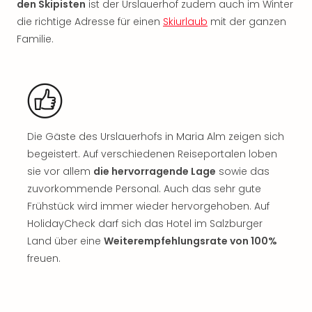
Sch
den Skipisten
ist der Urslauerhof zudem auch im Winter
und
die richtige Adresse für einen
Skiurlaub
mit der ganzen
das
Familie.
Biest
Wie
Mari
Ther
Sta
Ente
Die Gäste des Urslauerhofs in Maria Alm zeigen sich
Das
begeistert. Auf verschiedenen Reiseportalen loben
Pha
der
sie vor allem
die hervorragende Lage
sowie das
Ope
zuvorkommende Personal. Auch das sehr gute
Köln
Frühstück wird immer wieder hervorgehoben. Auf
Tan
HolidayCheck darf sich das Hotel im Salzburger
der
Land über eine
Weiterempfehlungsrate von 100%
Vam
freuen.
alle
Ang
Sho
&