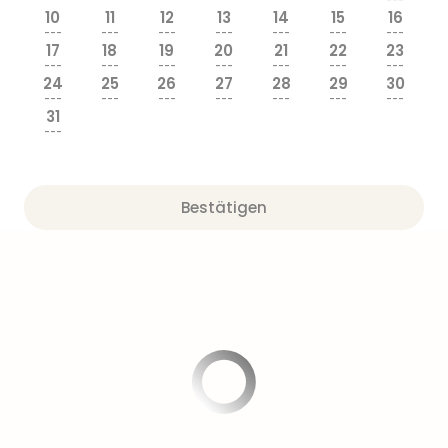
Sere
10
11
12
13
14
15
16
Park
---
---
---
---
---
---
---
Allw
17
18
19
20
21
22
23
---
---
---
---
---
---
---
Müns
24
25
26
27
28
29
30
Zoo
---
---
---
---
---
---
---
Leip
31
---
Safa
Beek
Ber
ZOO
Bestätigen
Erle
Gels
Welt
Wal
Nau
Aqu
Zool
Gar
Berli
alle
Ang