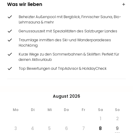
Ang
Was wir lieben
Wass
Trop
Beheizter Außenpool mit Bergblick, Finnischer Sauna, Bio-
Lehmsauna & mehr
Isla
The
Genussauszeit mit Spezialitäten des Salzburger Landes
Erdi
Traumlage inmitten des Ski-und Wanderparadieses
Rula
Hochkönig
Bad
Kurze Wege zu den Sommerbahnen & Skiliften: Perfekt für
Sch
deinen Aktivurlaub
aqu
The
Top Bewertungen auf TripAdvisor & HolidayCheck
Sins
alle
Ang
Zoo
August 2026
&
Safa
Mo
Di
Mi
Do
Fr
Sa
So
Erle
1
2
Zoo
Han
3
4
5
6
7
8
9
---