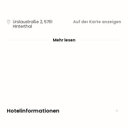
noc
meh
Frei
Urslaustraße 2
,
5761
Auf der Karte anzeigen
Frei
Hinterthal
Eur
Frei
Mehr lesen
Deu
Frei
Nied
Frei
Öste
Frei
Fran
Musi
&
Sho
Musi
Hotelinformationen
Starl
Expr
Moul