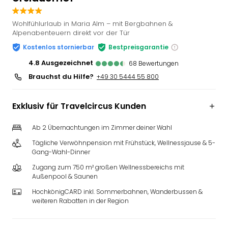
Slag
Eftel
Wohlfühlurlaub in Maria Alm – mit Bergbahnen &
LEG
Alpenabenteuern direkt vor der Tür
Deu
Kostenlos stornierbar
Bestpreisgarantie
Parc
4.8
ausgezeichnet
68
Bewertungen
Astér
Brauchst du Hilfe?
Rast
+49 30 5444 55 800
Lan
Baye
Exklusiv für Travelcircus Kunden
Park
Plop
Ab 2 Übernachtungen im Zimmer deiner Wahl
Deu
Tägliche Verwöhnpension mit Frühstück, Wellnessjause & 5-
(eh
Gang-Wahl-Dinner
Holi
Park
Zugang zum 750 m² großen Wellnessbereichs mit
Außenpool & Saunen
Tivol
Kop
HochkönigCARD inkl. Sommerbahnen, Wanderbussen &
Futu
weiteren Rabatten in der Region
Bela
alle