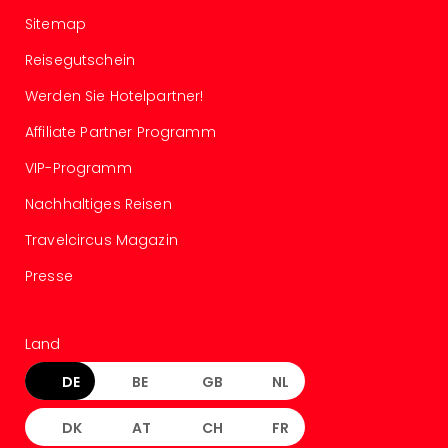
in
Sitemap
Köln
Reisegutschein
Konz
in
Werden Sie Hotelpartner!
Düss
Well
Affiliate Partner Programm
Well
VIP-Programm
Deu
Allg
Nachhaltiges Reisen
Baye
Wal
Travelcircus Magazin
Baye
Presse
Bod
Harz
Nor
Land
NRW
Ost
DE
BE
GB
NL
Sch
alle
DK
AT
CH
FR
Ang