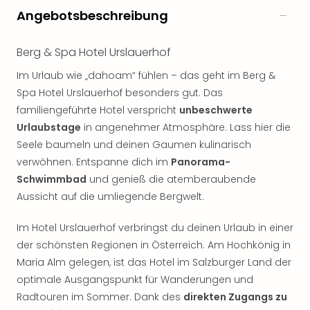
Rou
Angebotsbeschreibung
Das
Musi
Berg & Spa Hotel Urslauerhof
Köni
der
Im Urlaub wie „dahoam“ fühlen – das geht im Berg &
Löw
Spa Hotel Urslauerhof besonders gut. Das
Die
familiengeführte Hotel verspricht
unbeschwerte
Eisk
Urlaubstage
in angenehmer Atmosphäre. Lass hier die
Tarz
MJ
Seele baumeln und deinen Gaumen kulinarisch
–
verwöhnen. Entspanne dich im
Panorama-
Das
Schwimmbad
und genieß die atemberaubende
Mich
Aussicht auf die umliegende Bergwelt.
Jac
Musi
Im Hotel Urslauerhof verbringst du deinen Urlaub in einer
Der
der schönsten Regionen in Österreich. Am Hochkönig in
Teuf
Maria Alm gelegen, ist das Hotel im Salzburger Land der
träg
optimale Ausgangspunkt für Wanderungen und
Pra
Die
Radtouren im Sommer. Dank des
direkten Zugangs zu