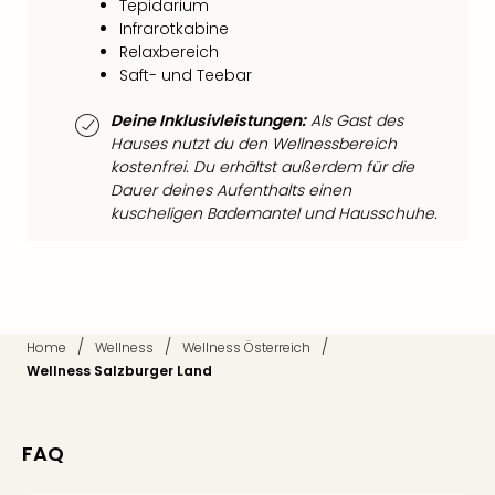
Fest
Tepidarium
Stör
Infrarotkabine
Fest
Relaxbereich
Mus
Saft- und Teebar
Fuld
Deine Inklusivleistungen:
Als Gast des
Are
Hauses nutzt du den Wellnessbereich
di
kostenfrei. Du erhältst außerdem für die
Ver
Dauer deines Aufenthalts einen
alle
kuscheligen Bademantel und Hausschuhe.
Ang
Musi
Musi
Ham
alle
Ang
/
/
/
Home
Wellness
Wellness Österreich
Kultu
Wellness Salzburger Land
&
Spor
Mus
FAQ
Tec
Sins