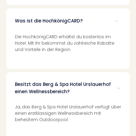
Even
at
War
Was ist die HochkönigCARD?
Bros.
Stud
Die HochkönigCARD erhältst du kostenlos im
Tour
Hotel. Mit ihr bekommst du zahlreiche Rabatte
Lon
und Vorteile in der Region.
–
The
Mak
of
Harr
Besitzt das Berg & Spa Hotel Urslauerhof
Pott
einen Wellnessbereich?
Form
1
Die
Ja, das Berg & Spa Hotel Urslauerhof verfügt über
Auss
einen erstklassigen Wellnessbereich mit
Imme
beheiztem Outdoorpool.
Auss
alle