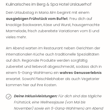
Thea
Kulinarisches im Berg & Spa Hotel Urslauerhof
ABB
Dein Urlaubstag in Maria Alm beginnt mit einem
Voy
ausgiebigen Frühstück vom Buffet
. Freu dich auf
in
knackige Backwaren, Käse und Wurst, hausgemachte
Lon
Harr
Marmelade, frisch zubereitete Variationen vom Ei und
Pott
vieles mehr.
Thea
Lon
Am Abend warten im Restaurant neben Gerichten der
GOP
internationalen Küche auch traditionelle Spezialitäten
Vari
auf dich. Regionale Produkte werden sorgfältig
Thea
zubereitet und liebevoll abgeschmeckt, sodass dich in
Frie
einem 5-Gang-Wahlmenü ein
wahres Genusserlebnis
Pala
erwartet. Sowohl Fleischliebhaber als auch Vegetarier
Berli
Fest
kommen hier auf ihre Kosten.
Neu
Fest
Deine Inklusivleistungen:
Für dich sind das tägliche
Bad
Frühstück, eine Wellnessjause (von Mai bis
Bad
November) sowie ein 5-Gang-Wahlmenü am Abend