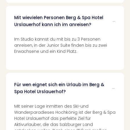
Ang
Spor
Skiu
Mit wievielen Personen Berg & Spa Hotel
in
Urslauerhof kann ich im anreisen?
Deu
Skiu
Im Studio kannst du mit bis zu 3 Personen
in
anreisen, in der Junior Suite finden bis zu zwei
Öste
Erwachsene und ein Kind Platz.
Form
1
Reis
Konz
Konz
Für wen eignet sich ein Urlaub im Berg &
Pitbu
Spa Hotel Urslauerhof?
Karo
G
Back
Mit seiner Lage inmitten des Ski-und
Boy
Wanderparadieses Hochkönig ist der Berg & Spa
Disn
Hotel Urslauerhof das perfekte Ziel für
Aktivurlauber, die das Salzburger Land
in