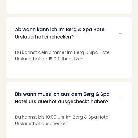
Of
Thro
Stud
Tour
Swar
Ab wann kann ich im Berg & Spa Hotel
Krist
Urslauerhof einchecken?
Mini
Wun
Du kannst dein Zimmer im Berg & Spa Hotel
Ham
Urslauerhof ab 15:00 Uhr nutzen.
War
Bros.
Stud
Tour
Lon
Bis wann muss ich aus dem Berg & Spa
–
Hotel Urslauerhof ausgecheckt haben?
The
Mak
of
Du kannst bis 10:00 Uhr im Berg & Spa Hotel
Urslauerhof auschecken.
Harr
Pott
An