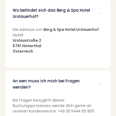
Mer
Ben
Wo befindet sich das Berg & Spa Hotel
Mus
Urslauerhof?
Stut
Pors
Die Adresse von
Berg & Spa Hotel Urslauerhof
Mus
lautet:
Auto
Urslaustraße 2
Wolf
5761
Hinterthal
BM
Österreich
Mus
in
Mün
Barb
Mus
An wen muss ich mich bei Fragen
Tec
wenden?
Spey
alle
Bei Fragen bezüglich deines
Ang
Buchungsprozesses, wende dich gerne an
Auss
unseren Kundenservice: +49 30 5444 55 800
Ga