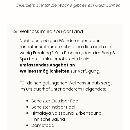
Qua
inkludiert. Einmal die Woche gibt es ein Gala-Dinner.
Com
Club
Pret
Wo
Wellness im Salzburger Land
alle
Ang
Nach ausgiebigen Wanderungen oder
rasanten Abfahrten sehnst du dich nach ein
TV
wenig Erholung? Kein Problem, denn im Berg &
Sho
Spa Hotel Urslauerhof steht dir ein
ZDF
umfassendes Angebot an
Fern
Wellnessmöglichkeiten
zur Verfügung.
in
Main
Für deinen gelungenen
Wellnessurlaub
sorgt
Stef
im Urslauerhof unter anderem Folgendes:
Raa
Sho
Beheizter Outdoor Pool
alle
Beheizter Indoor Pool
Ang
Himalaya Salzsauna, Zirbensauna,
Fest
Finnische Sauna
Dom
Dampfbad