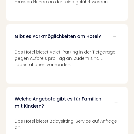
müssen Hunde an der Leine geführt werden.
Even
at
War
Bros.
Stud
Gibt es Parkmöglichkeiten am Hotel?
Tour
Lon
–
Das Hotel bietet Valet-Parking in der Tiefgarage
gegen Aufpreis pro Tag an. Zudem sind E-
The
Ladestationen vorhanden.
Mak
of
Harr
Pott
Form
1
Welche Angebote gibt es für Familien
Die
mit Kindern?
Auss
Imme
Das Hotel bietet Babysitting-Service auf Anfrage
Auss
an.
alle