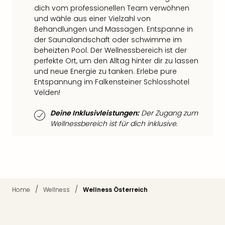
Fest
dich vom professionellen Team verwöhnen
Stör
und wähle aus einer Vielzahl von
Fest
Behandlungen und Massagen. Entspanne in
Mus
der Saunalandschaft oder schwimme im
Fuld
beheizten Pool. Der Wellnessbereich ist der
Are
perfekte Ort, um den Alltag hinter dir zu lassen
di
und neue Energie zu tanken. Erlebe pure
Ver
Entspannung im Falkensteiner Schlosshotel
alle
Velden!
Ang
Musi
Deine Inklusivleistungen:
Der Zugang zum
Musi
Wellnessbereich ist für dich inklusive.
Ham
alle
Ang
Kultu
&
Spor
/
/
Home
Wellness
Wellness Österreich
Mus
Tec
Sins