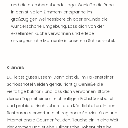
Thea
und die atemberaubende Lage. Genieße die Ruhe
ABB
in den stilvollen Zimmern, entspanne im
Voy
großzügigen Wellnessbereich oder erkunde die
in
wunderschöne Umgebung. Lass dich von der
Lon
exzellenten Küche verwöhnen und erlebe
Harr
unvergessliche Momente in unserem Schlosshotel.
Pott
Thea
Lon
GOP
Kulinarik
Vari
Thea
Du liebst gutes Essen? Dann bist du im Falkensteiner
Frie
Schlosshotel Velden genau richtig! Genieße die
Pala
vielfältige Kulinarik und lass dich verwöhnen. Starte
Berli
deinen Tag mit einem reichhaltigen Frühstücksbuffet
Fest
Neu
und probiere frisch zubereiteten Köstlichkeiten. In den
Fest
Restaurants erwarten dich regionale Spezialitäten und
Bad
internationale Gaumenfreuden. Tauche ein in eine Welt
Bad
der Aromen und erlebe kulinarische Höhepunkte bei