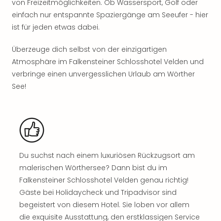
Sch
von Freizeitmöglichkeiten. Ob Wassersport, Golf oder
und
einfach nur entspannte Spaziergänge am Seeufer - hier
das
ist für jeden etwas dabei.
Biest
Wie
Überzeuge dich selbst von der einzigartigen
Mari
Atmosphäre im Falkensteiner Schlosshotel Velden und
Ther
verbringe einen unvergesslichen Urlaub am Wörther
Sta
See!
Ente
Das
Pha
der
Ope
Köln
Tan
Du suchst nach einem luxuriösen Rückzugsort am
der
malerischen Wörthersee? Dann bist du im
Vam
Falkensteiner Schlosshotel Velden genau richtig!
alle
Gäste bei Holidaycheck und Tripadvisor sind
Ang
begeistert von diesem Hotel. Sie loben vor allem
Sho
die exquisite Ausstattung, den erstklassigen Service
&