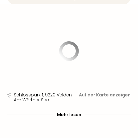
Sere
Park
Allw
Müns
Zoo
Leip
Safa
Beek
Ber
ZOO
Erle
Gels
Welt
Wal
Schlosspark 1
,
9220
Velden
Auf der Karte anzeigen
Nau
Am Wörther See
Aqu
Zool
Mehr lesen
Gar
Berli
alle
Ang