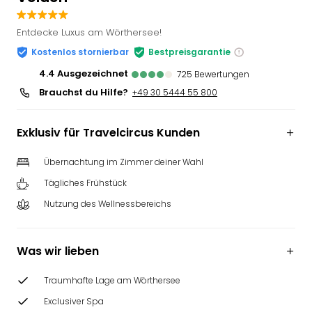
Slag
Eftel
Entdecke Luxus am Wörthersee!
LEG
Kostenlos stornierbar
Bestpreisgarantie
Deu
4.4
ausgezeichnet
Parc
725
Bewertungen
Astér
Brauchst du Hilfe?
+49 30 5444 55 800
Rast
Lan
Exklusiv für Travelcircus Kunden
Baye
Park
Übernachtung im Zimmer deiner Wahl
Plop
Deu
Tägliches Frühstück
(eh
Nutzung des Wellnessbereichs
Holi
Park
Tivol
Was wir lieben
Kop
Futu
Traumhafte Lage am Wörthersee
Bela
Exclusiver Spa
alle