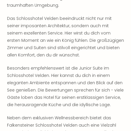
Rou
traumhaften Umgebung.
Das
Musi
Das Schlosshotel Velden beeindruckt nicht nur mit
Köni
seiner imposanten Architektur, sondern auch mit
der
seinem exzellenten Service. Hier wirst du dich vom
Löw
ersten Moment an wie ein König fühlen. Die großzügigen
Die
Zimmer und Suiten sind stilvoll eingerichtet und bieten
Eisk
Tarz
allen Komfort, den du dir wünschst.
MJ
–
Besonders empfehlenswert ist die Junior Suite im
Das
Schlosshotel Velden. Hier kannst du dich in einem
Mich
eleganten Ambiente entspannen und den Blick auf den
Jac
See genießen. Die Bewertungen sprechen für sich - viele
Musi
Gäste loben das Hotel für seinen erstklassigen Service,
Der
die herausragende Küche und die idyllische Lage.
Teuf
träg
Neben dem exklusiven Wellnessbereich bietet das
Pra
Die
Falkensteiner Schlosshotel Velden auch eine Vielzahl