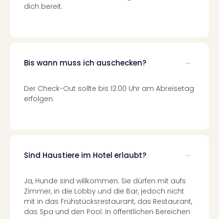
Of
dich bereit.
Thro
Stud
Tour
Swar
Krist
Bis wann muss ich auschecken?
Mini
Wun
Der Check-Out sollte bis 12:00 Uhr am Abreisetag
Ham
erfolgen.
War
Bros.
Stud
Tour
Lon
–
Sind Haustiere im Hotel erlaubt?
The
Mak
Ja, Hunde sind willkommen. Sie dürfen mit aufs
of
Zimmer, in die Lobby und die Bar, jedoch nicht
Harr
mit in das Frühstücksrestaurant, das Restaurant,
Pott
das Spa und den Pool. In öffentlichen Bereichen
An