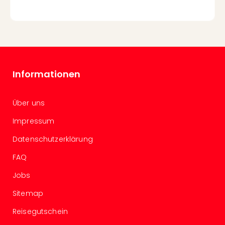
Ang
Spor
Skiu
in
Deu
Skiu
in
Informationen
Öste
Form
Über uns
1
Reis
Impressum
Konz
Konz
Datenschutzerklärung
Pitbu
FAQ
Karo
G
Jobs
Back
Sitemap
Boy
Disn
Reisegutschein
in