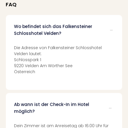
FAQ
Mer
Ben
Mus
Stut
Wo befindet sich das Falkensteiner
Pors
Schlosshotel Velden?
Mus
Auto
Die Adresse von Falkensteiner Schlosshotel
Wolf
Velden lautet:
BM
Schlosspark 1
Mus
9220 Velden Am Wörther See
in
Österreich
Mün
Barb
Mus
Tec
Spey
Ab wann ist der Check-In im Hotel
alle
Ang
möglich?
Auss
Ga
Dein Zimmer ist am Anreisetag ab 16:00 Uhr für