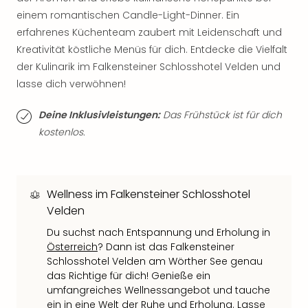
Qua
einem romantischen Candle-Light-Dinner. Ein
Com
erfahrenes Küchenteam zaubert mit Leidenschaft und
Club
Kreativität köstliche Menüs für dich. Entdecke die Vielfalt
Pret
Wo
der Kulinarik im Falkensteiner Schlosshotel Velden und
alle
lasse dich verwöhnen!
Ang
TV
Deine Inklusivleistungen:
Das Frühstück ist für dich
Sho
kostenlos.
ZDF
Fern
in
Main
Wellness im Falkensteiner Schlosshotel
Stef
Velden
Raa
Sho
Du suchst nach Entspannung und Erholung in
Österreich
? Dann ist das Falkensteiner
alle
Schlosshotel Velden am Wörther See genau
Ang
das Richtige für dich! Genieße ein
Fest
umfangreiches Wellnessangebot und tauche
Dom
ein in eine Welt der Ruhe und Erholung. Lasse