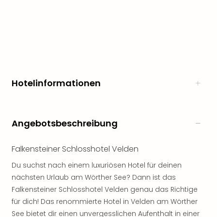
noc
meh
Frei
Frei
Eur
Frei
Deu
Hotelinformationen
Frei
Nied
Frei
Öste
Angebotsbeschreibung
Frei
Fran
Musi
Falkensteiner Schlosshotel Velden
&
Du suchst nach einem luxuriösen Hotel für deinen
Sho
nächsten Urlaub am Wörther See? Dann ist das
Musi
Falkensteiner Schlosshotel Velden genau das Richtige
Starl
Expr
für dich! Das renommierte Hotel in Velden am Wörther
Moul
See bietet dir einen unvergesslichen Aufenthalt in einer