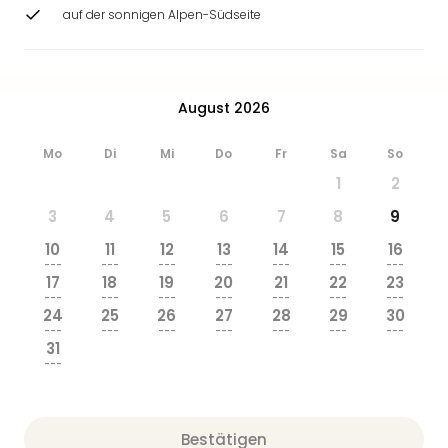
Ang
auf der sonnigen Alpen-Südseite
Wass
Trop
Isla
The
August 2026
Erdi
Rula
Mo
Di
Mi
Do
Fr
Sa
So
Bad
1
2
Sch
aqu
3
4
5
6
7
8
9
The
10
11
12
13
14
15
16
Sins
---
---
---
---
---
---
---
alle
17
18
19
20
21
22
23
Ang
---
---
---
---
---
---
---
24
25
26
27
28
29
30
Zoo
---
---
---
---
---
---
---
&
31
Safa
---
Erle
Zoo
Han
Bestätigen