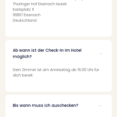
Qua
Thüringer Hof Eisenach lautet:
Com
Karlsplatz 11
Club
99817 Eisenach
Pret
Deutschland
Wo
alle
Ang
TV
Sho
Ab wann ist der Check-In im Hotel
ZDF
möglich?
Fern
in
Dein Zimmer ist am Anreisetag ab 15:00 Uhr für
Main
dich bereit.
Stef
Raa
Sho
alle
Ang
Fest
Bis wann muss ich auschecken?
Dom