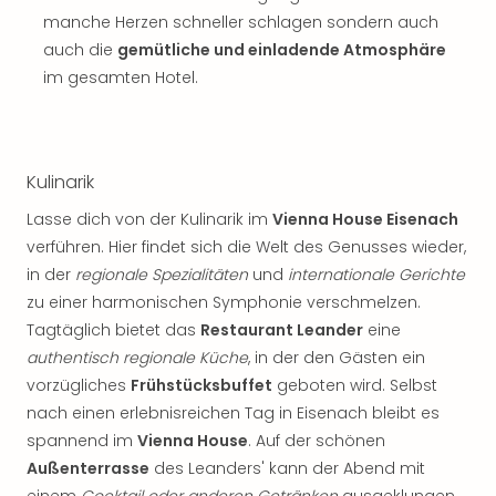
Sch
manche Herzen schneller schlagen sondern auch
und
auch die
gemütliche und einladende Atmosphäre
das
Biest
im gesamten Hotel.
Wie
Mari
Ther
Sta
Kulinarik
Ente
Lasse dich von der Kulinarik im
Vienna House Eisenach
Das
Pha
verführen. Hier findet sich die Welt des Genusses wieder,
der
in der
regionale Spezialitäten
und
internationale Gerichte
Ope
zu einer harmonischen Symphonie verschmelzen.
Köln
Tagtäglich bietet das
Restaurant Leander
eine
Tan
authentisch regionale Küche
, in der den Gästen ein
der
vorzügliches
Frühstücksbuffet
geboten wird. Selbst
Vam
nach einen erlebnisreichen Tag in Eisenach bleibt es
alle
Ang
spannend im
Vienna House
. Auf der schönen
Sho
Außenterrasse
des Leanders' kann der Abend mit
&
einem
Cocktail oder anderen Getränken
ausgeklungen