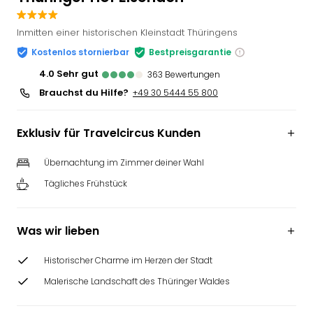
Slag
Eftel
Inmitten einer historischen Kleinstadt Thüringens
LEG
Kostenlos stornierbar
Bestpreisgarantie
Deu
4.0
sehr gut
Parc
363
Bewertungen
Astér
Brauchst du Hilfe?
+49 30 5444 55 800
Rast
Lan
Exklusiv für Travelcircus Kunden
Baye
Park
Übernachtung im Zimmer deiner Wahl
Plop
Deu
Tägliches Frühstück
(eh
Holi
Park
Was wir lieben
Tivol
Kop
Historischer Charme im Herzen der Stadt
Futu
Malerische Landschaft des Thüringer Waldes
Bela
alle