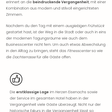
erinnert an die
beindruckende Vergangenheit
, mit einer
Rou
Das
Kombination aus modern und stilvoll eingerichteten
Musi
Zimmern.
Köni
der
Nachdem du den Tag mit einem
ausgiebigen Frühstück
Löw
gestartet hast, ist der Weg in die Stadt oder auch in eins
Die
der modernen Tagungsräume wie auch dem
Eisk
Businesscenter nicht fern. Um auch etwas Abwechslung
Tarz
in den Alltag zu bringen, steht das
Fitnesscenter
so wie
MJ
die
Dachterrasse
für alle Gäste offen.
–
Das
Mich
Jac
Musi
Der
Teuf
Die
erstklassige Lage
im Herzen Eisenachs sowie
träg
der Service im gesamten Hotel haben in der
Pra
Vergangenheit viele Gäste überzeugt. Nicht nur der
Die
historische Exkurs in die Vergangenheit lässt so