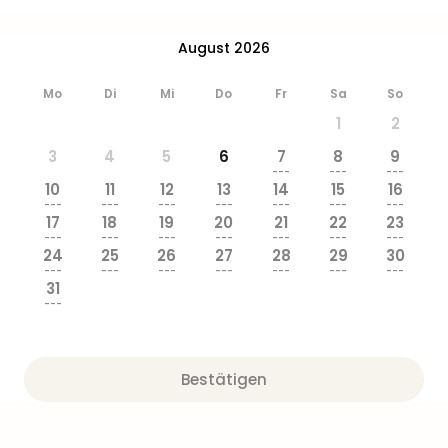
Ang
Wass
August 2026
Trop
Isla
Mo
Di
Mi
Do
Fr
Sa
So
The
Erdi
1
2
Rula
3
4
5
6
7
8
9
Bad
---
---
---
Sch
10
11
12
13
14
15
16
---
---
---
---
---
---
---
aqu
17
18
19
20
21
22
23
The
---
---
---
---
---
---
---
Sins
24
25
26
27
28
29
30
---
---
---
---
---
---
---
alle
31
Ang
---
Zoo
&
Safa
Bestätigen
Erle
Zoo
Han