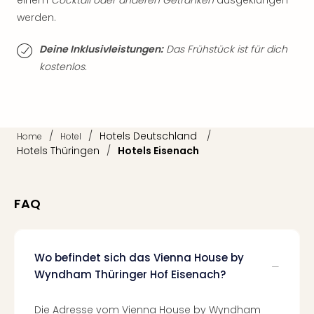
Thea
werden.
ABB
Voy
Deine Inklusivleistungen:
Das Frühstück ist für dich
in
kostenlos.
Lon
Harr
Pott
Thea
Lon
/
/
Hotels Deutschland
/
Home
Hotel
GOP
Hotels Thüringen
/
Hotels Eisenach
Vari
Thea
Frie
FAQ
Pala
Berli
Fest
Wo befindet sich das Vienna House by
Neu
Fest
Wyndham Thüringer Hof Eisenach?
Bad
Bad
Die Adresse vom Vienna House by Wyndham