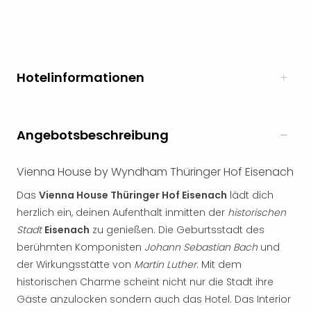
noc
meh
Frei
Frei
Eur
Hotelinformationen
Frei
Deu
Frei
Angebotsbeschreibung
Nied
Frei
Öste
Vienna House by Wyndham Thüringer Hof Eisenach
Frei
Das
Vienna House Thüringer Hof Eisenach
lädt dich
Fran
Musi
herzlich ein, deinen Aufenthalt inmitten der
historischen
&
Stadt
Eisenach
zu genießen. Die Geburtsstadt des
Sho
berühmten Komponisten
Johann Sebastian Bach
und
Musi
der Wirkungsstätte von
Martin Luther
. Mit dem
Starl
historischen Charme scheint nicht nur die Stadt ihre
Expr
Gäste anzulocken sondern auch das Hotel. Das Interior
Moul