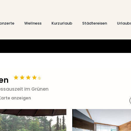
onzerte
Wellness
Kurzurlaub
Städtereisen
Urlaub
s
en
essauszeit im Grünen
Karte anzeigen