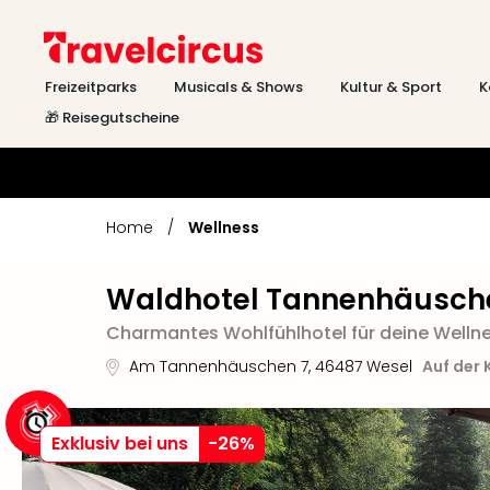
Freizeitparks
Musicals & Shows
Kultur & Sport
K
🎁 Reisegutscheine
Home
/
Wellness
Waldhotel Tannenhäusch
Charmantes Wohlfühlhotel für deine Welln
Am Tannenhäuschen 7
,
46487
Wesel
Auf der 
Exklusiv bei uns
-
26
%