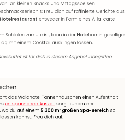
hl an kleinen Snacks und Mittagsspeisen.
hmackserlebnis: Freu dich auf raffinierte Gerichte aus
Hotelrestaurant
entweder in Form eines À-la-carte-
Schlafen zumute ist, kann in der
Hotelbar
in geselliger
Tag mit einem Cocktail ausklingen lassen.
cksbuffet ist für dich in diesem Angebot inbegriffen.
uschen
richt das Waldhotel Tannenhäuschen einen Aufenthalt
ers
entspannende Auszeit
sorgt zudem der
, wo du auf einem
5.300 m² großen Spa-Bereich
so
 lassen kannst. Freu dich auf: