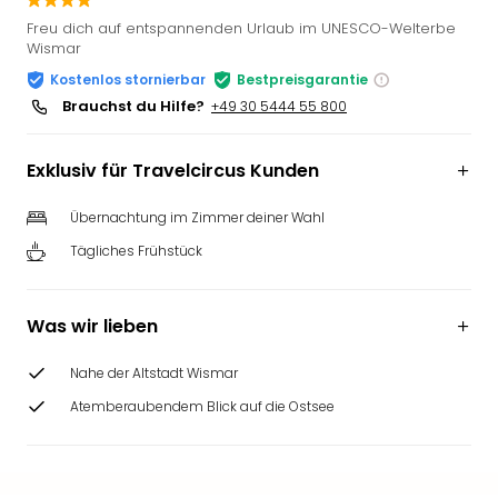
Slag
Freu dich auf entspannenden Urlaub im UNESCO-Welterbe
Eftel
Wismar
LEG
Kostenlos stornierbar
Bestpreisgarantie
Deu
Brauchst du Hilfe?
+49 30 5444 55 800
Parc
Astér
Rast
Exklusiv für Travelcircus Kunden
Lan
Baye
Übernachtung im Zimmer deiner Wahl
Park
Tägliches Frühstück
Plop
Deu
(eh
Was wir lieben
Holi
Park
Nahe der Altstadt Wismar
Tivol
Atemberaubendem Blick auf die Ostsee
Kop
Futu
Bela
alle