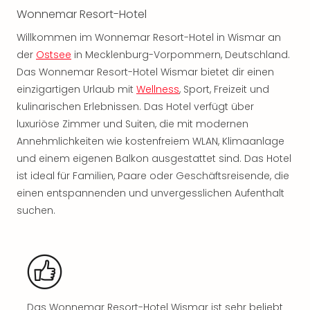
noc
Wonnemar Resort-Hotel
meh
Willkommen im Wonnemar Resort-Hotel in Wismar an
Frei
der
Ostsee
in Mecklenburg-Vorpommern, Deutschland.
Frei
Das Wonnemar Resort-Hotel Wismar bietet dir einen
Eur
Frei
einzigartigen Urlaub mit
Wellness
, Sport, Freizeit und
Deu
kulinarischen Erlebnissen. Das Hotel verfügt über
Frei
luxuriöse Zimmer und Suiten, die mit modernen
Nied
Annehmlichkeiten wie kostenfreiem WLAN, Klimaanlage
Frei
und einem eigenen Balkon ausgestattet sind. Das Hotel
Öste
ist ideal für Familien, Paare oder Geschäftsreisende, die
Frei
einen entspannenden und unvergesslichen Aufenthalt
Fran
Musi
suchen.
&
Sho
Musi
Starl
Expr
Moul
Das Wonnemar Resort-Hotel Wismar ist sehr beliebt