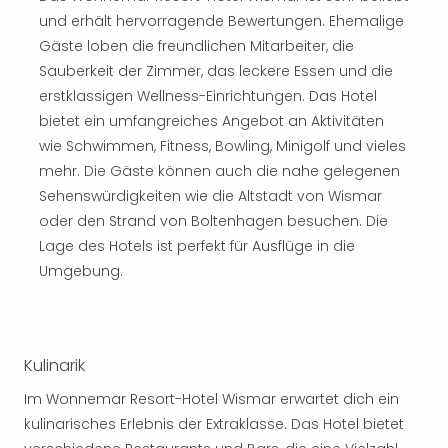
Rou
und erhält hervorragende Bewertungen. Ehemalige
Das
Gäste loben die freundlichen Mitarbeiter, die
Musi
Sauberkeit der Zimmer, das leckere Essen und die
Köni
erstklassigen Wellness-Einrichtungen. Das Hotel
der
Löw
bietet ein umfangreiches Angebot an Aktivitäten
Die
wie Schwimmen, Fitness, Bowling, Minigolf und vieles
Eisk
mehr. Die Gäste können auch die nahe gelegenen
Tarz
Sehenswürdigkeiten wie die Altstadt von Wismar
MJ
oder den Strand von Boltenhagen besuchen. Die
–
Lage des Hotels ist perfekt für Ausflüge in die
Das
Umgebung.
Mich
Jac
Musi
Der
Teuf
Kulinarik
träg
Im Wonnemar Resort-Hotel Wismar erwartet dich ein
Pra
kulinarisches Erlebnis der Extraklasse. Das Hotel bietet
Die