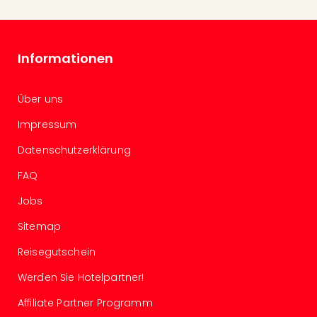
Mer
Ben
Mus
Stut
Informationen
Pors
Mus
Über uns
Auto
Wolf
Impressum
BM
Mus
Datenschutzerklärung
in
FAQ
Mün
Barb
Jobs
Mus
Sitemap
Tec
Spey
Reisegutschein
alle
Ang
Werden Sie Hotelpartner!
Auss
Affiliate Partner Programm
Ga