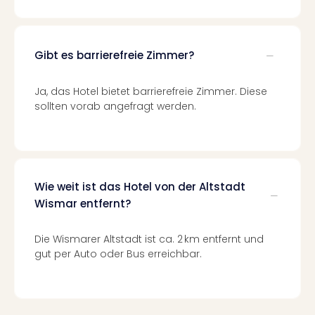
Fest
Stör
Fest
Mus
Gibt es barrierefreie Zimmer?
Fuld
Are
Ja, das Hotel bietet barrierefreie Zimmer. Diese
di
sollten vorab angefragt werden.
Ver
alle
Ang
Musi
Musi
Ham
Wie weit ist das Hotel von der Altstadt
alle
Wismar entfernt?
Ang
Kultu
Die Wismarer Altstadt ist ca. 2 km entfernt und
&
gut per Auto oder Bus erreichbar.
Spor
Mus
Tec
Sins