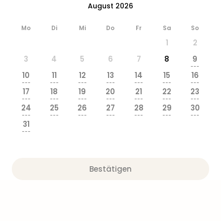
Ang
August 2026
Wass
Trop
Mo
Di
Mi
Do
Fr
Sa
So
Isla
1
2
The
3
4
5
6
7
8
9
Erdi
---
Rula
10
11
12
13
14
15
16
Bad
---
---
---
---
---
---
---
17
18
19
20
21
22
23
Sch
---
---
---
---
---
---
---
aqu
24
25
26
27
28
29
30
The
---
---
---
---
---
---
---
31
Sins
---
alle
Ang
Zoo
&
Bestätigen
Safa
Erle
Zoo
Han