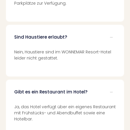
Qua
Parkplätze zur Verfügung.
Com
Club
Pret
Wo
alle
Sind Haustiere erlaubt?
Ang
TV
Nein, Haustiere sind im WONNEMAR Resort-Hotel
Sho
leider nicht gestattet.
ZDF
Fern
in
Main
Stef
Raa
Gibt es ein Restaurant im Hotel?
Sho
alle
Ja, das Hotel verfügt über ein eigenes Restaurant
Ang
mit Frühstücks- und Abendbuffet sowie eine
Fest
Hotelbar.
Dom