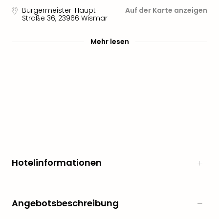
Sere
Bürgermeister-Haupt-
Auf der Karte anzeigen
Park
Straße 36
,
23966
Wismar
Allw
Müns
Mehr lesen
Zoo
Leip
Safa
Beek
Ber
ZOO
Erle
Gels
Welt
Wal
Nau
Hotelinformationen
Aqu
Zool
Gar
Berli
Angebotsbeschreibung
alle
Ang