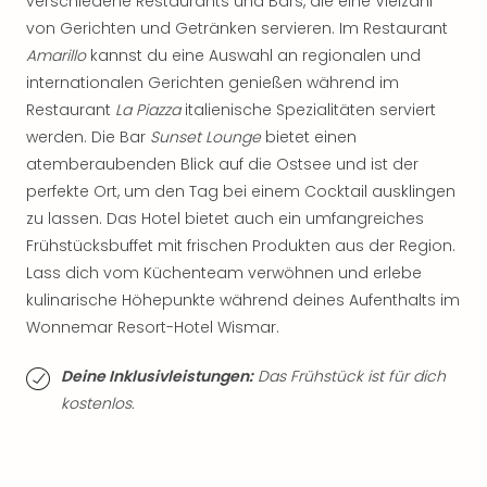
Sch
verschiedene Restaurants und Bars, die eine Vielzahl
und
von Gerichten und Getränken servieren. Im Restaurant
das
Amarillo
kannst du eine Auswahl an regionalen und
Biest
internationalen Gerichten genießen während im
Wie
Restaurant
La Piazza
italienische Spezialitäten serviert
Mari
werden. Die Bar
Sunset Lounge
bietet einen
Ther
atemberaubenden Blick auf die Ostsee und ist der
Sta
perfekte Ort, um den Tag bei einem Cocktail ausklingen
Ente
Das
zu lassen. Das Hotel bietet auch ein umfangreiches
Pha
Frühstücksbuffet mit frischen Produkten aus der Region.
der
Lass dich vom Küchenteam verwöhnen und erlebe
Ope
kulinarische Höhepunkte während deines Aufenthalts im
Köln
Wonnemar Resort-Hotel Wismar.
Tan
der
Deine Inklusivleistungen:
Das Frühstück ist für dich
Vam
kostenlos.
alle
Ang
Sho
&