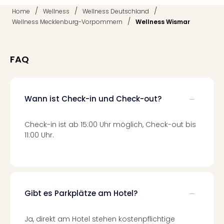
Thea
/
/
/
Home
Wellness
Wellness Deutschland
ABB
/
Wellness Mecklenburg-Vorpommern
Wellness Wismar
Voy
in
Lon
FAQ
Harr
Pott
Thea
Lon
Wann ist Check-in und Check-out?
GOP
Vari
Check-in ist ab 15:00 Uhr möglich, Check-out bis
Thea
11:00 Uhr.
Frie
Pala
Berli
Fest
Neu
Gibt es Parkplätze am Hotel?
Fest
Bad
Bad
Ja, direkt am Hotel stehen kostenpflichtige