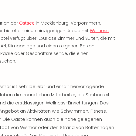
r an der
Ostsee
in Mecklenburg-Vorpommern,
ietet dir einen einzigartigen Urlaub mit
Wellness
,
 Hotel verfügt über luxuriöse Zimmer und Suiten, die mit
AN, Klimaanlage und einem eigenen Balkon
n, Paare oder Geschäftsreisende, die einen
suchen.
ar ist sehr beliebt und erhält hervorragende
ben die freundlichen Mitarbeiter, die Sauberkeit
nd die erstklassigen Wellness-Einrichtungen. Das
 Angebot an Aktivitäten wie Schwimmen, Fitness,
hr. Die Gäste können auch die nahe gelegenen
stadt von Wismar oder den Strand von Boltenhagen
st perfekt für Ausflüge in die Umgebung.