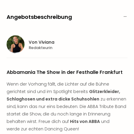
Sere
Park
Allw
Angebotsbeschreibung
Müns
Zoo
Leip
Safa
Von
Viviana
Beek
Redakteurin
Ber
ZOO
Erle
Abbamania The Show in der Festhalle Frankfurt
Gels
Welt
Wenn der Vorhang fällt, die Lichter auf die Bühne
Wal
gerichtet sind und im Spotlight bereits
Glitzerkleider,
Nau
Schlaghosen und extra dicke Schuhsohlen
zu erkennen
Aqu
Zool
sind, kann das nur eins bedeuten: Die ABBA Tribute Band
Gar
startet die Show, die du noch lange in Erinnerung
Berli
behalten wirst. Freue dich auf
Hits von ABBA
und
alle
werde zur echten Dancing Queen!
Ang