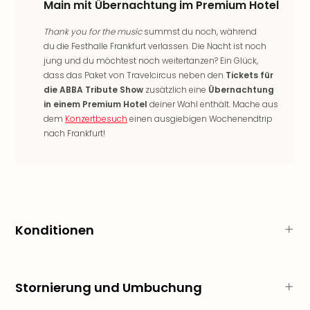
Main mit Übernachtung im Premium Hotel
Rou
Das
Thank you for the music
summst du noch, während
Musi
du die Festhalle Frankfurt verlassen. Die Nacht ist noch
Köni
jung und du möchtest noch weitertanzen? Ein Glück,
der
dass das Paket von Travelcircus neben den
Tickets für
Löw
die ABBA Tribute Show
zusätzlich eine
Übernachtung
Die
in einem Premium Hotel
deiner Wahl enthält. Mache aus
Eisk
dem
Konzertbesuch
einen ausgiebigen Wochenendtrip
Tarz
nach Frankfurt!
MJ
–
Das
Mich
Jac
Musi
Konditionen
Der
Teuf
träg
Pra
Stornierung und Umbuchung
Die