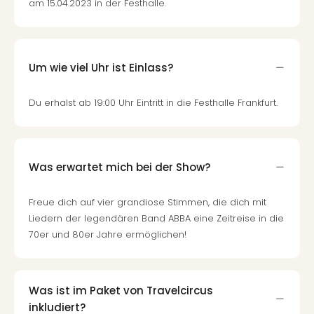
am 15.04.2023 in der Festhalle.
Qua
Com
Club
Pret
Wo
Um wie viel Uhr ist Einlass?
alle
Ang
Du erhalst ab 19:00 Uhr Eintritt in die Festhalle Frankfurt.
TV
Sho
ZDF
Fern
Was erwartet mich bei der Show?
in
Main
Freue dich auf vier grandiose Stimmen, die dich mit
Stef
Liedern der legendären Band ABBA eine Zeitreise in die
Raa
70er und 80er Jahre ermöglichen!
Sho
alle
Ang
Fest
Was ist im Paket von Travelcircus
Dom
inkludiert?