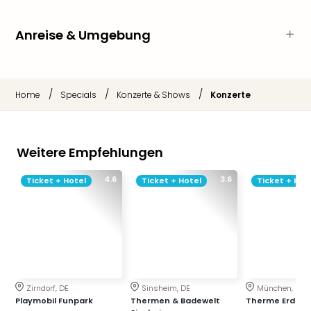
Sch
und
das
Anreise & Umgebung
Biest
Wie
Mari
Ther
/
/
/
Home
Specials
Konzerte & Shows
Konzerte
Sta
Ente
Das
Weitere Empfehlungen
Pha
der
4.6
3.6
Ticket + Hotel
Ticket + Hotel
Ticket + Hot
Ope
Köln
Tan
der
Vam
alle
Ang
Zirndorf, DE
Sinsheim, DE
München, DE
Sho
Playmobil Funpark
Thermen & Badewelt
Therme Erding
&