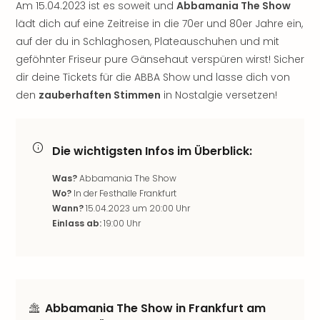
Am 15.04.2023 ist es soweit und
Abbamania The Show
noc
lädt dich auf eine Zeitreise in die 70er und 80er Jahre ein,
meh
auf der du in Schlaghosen, Plateauschuhen und mit
Frei
geföhnter Friseur pure Gänsehaut verspüren wirst! Sicher
Frei
Eur
dir deine Tickets für die ABBA Show und lasse dich von
Frei
den
zauberhaften Stimmen
in Nostalgie versetzen!
Deu
Frei
Nied
Die wichtigsten Infos im Überblick:
Frei
Öste
Was?
Abbamania The Show
Frei
Wo?
In der Festhalle Frankfurt
Fran
Wann?
15.04.2023 um 20:00 Uhr
Musi
Einlass ab:
19:00 Uhr
&
Sho
Musi
Starl
Expr
Abbamania The Show in Frankfurt am
Moul