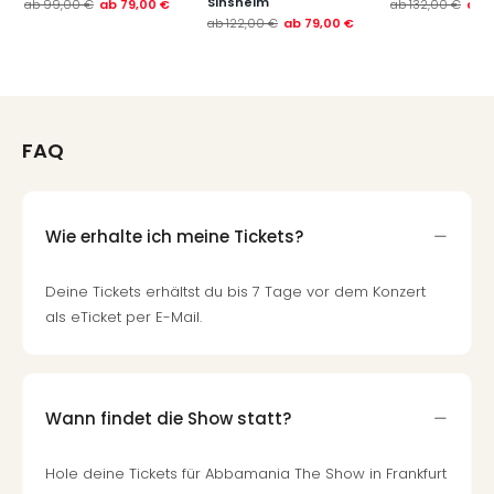
Sinsheim
ab
99,00 €
ab
79,00 €
ab
132,00 €
ab
Thea
ab
122,00 €
ab
79,00 €
ABB
Voy
in
Lon
Harr
FAQ
Pott
Thea
Lon
GOP
Wie erhalte ich meine Tickets?
Vari
Thea
Deine Tickets erhältst du bis 7 Tage vor dem Konzert
Frie
als eTicket per E-Mail.
Pala
Berli
Fest
Neu
Wann findet die Show statt?
Fest
Bad
Hole deine Tickets für Abbamania The Show in Frankfurt
Bad