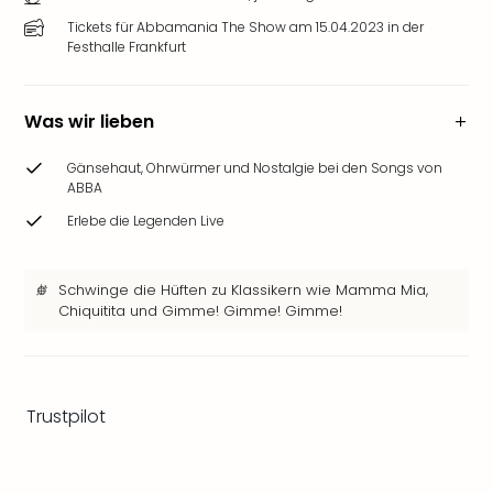
Ang
Tickets für Abbamania The Show am 15.04.2023 in der
Wass
Festhalle Frankfurt
Trop
Isla
The
Was wir lieben
Erdi
Rula
Gänsehaut, Ohrwürmer und Nostalgie bei den Songs von
Bad
ABBA
Sch
Erlebe die Legenden Live
aqu
The
Sins
Schwinge die Hüften zu Klassikern wie Mamma Mia,
alle
Chiquitita und Gimme! Gimme! Gimme!
Ang
Zoo
&
Safa
Trustpilot
Erle
Zoo
Han