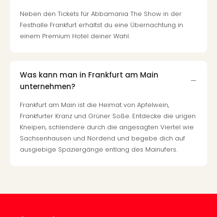
Fest
Stör
Neben den Tickets für Abbamania The Show in der
Fest
Festhalle Frankfurt erhältst du eine Übernachtung in
Mus
einem Premium Hotel deiner Wahl.
Fuld
Are
di
Ver
Was kann man in Frankfurt am Main
alle
unternehmen?
Ang
Frankfurt am Main ist die Heimat von Apfelwein,
Musi
Frankfurter Kranz und Grüner Soße. Entdecke die urigen
Musi
Kneipen, schlendere durch die angesagten Viertel wie
Ham
alle
Sachsenhausen und Nordend und begebe dich auf
Ang
ausgiebige Spaziergänge entlang des Mainufers.
Kultu
&
Spor
Mus
Tec
Sins