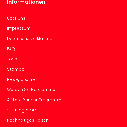
Informationen
Mer
Ben
Mus
Über uns
Stut
Impressum
Pors
Mus
Datenschutzerklärung
Auto
Wolf
FAQ
BM
Jobs
Mus
in
Sitemap
Mün
Barb
Reisegutschein
Mus
Werden Sie Hotelpartner!
Tec
Spey
Affiliate Partner Programm
alle
Ang
VIP-Programm
Auss
Nachhaltiges Reisen
Ga