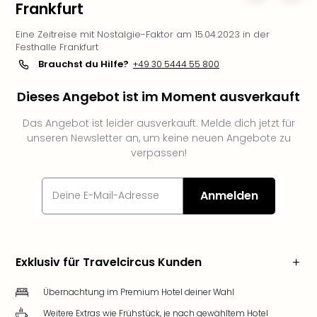
Frankfurt
Slag
Eftel
Eine Zeitreise mit Nostalgie-Faktor am 15.04.2023 in der
LEG
Festhalle Frankfurt
Deu
Brauchst du Hilfe?
+49 30 5444 55 800
Parc
Astér
Dieses Angebot ist im Moment ausverkauft
Rast
Lan
Das Angebot ist leider ausverkauft. Melde dich jetzt für
unseren Newsletter an, um keine neuen Angebote zu
Baye
verpassen!
Park
Plop
Deu
Anmelden
(eh
Holi
Park
Tivol
Exklusiv für Travelcircus Kunden
Kop
Futu
Übernachtung im Premium Hotel deiner Wahl
Bela
alle
Weitere Extras wie Frühstück, je nach gewähltem Hotel