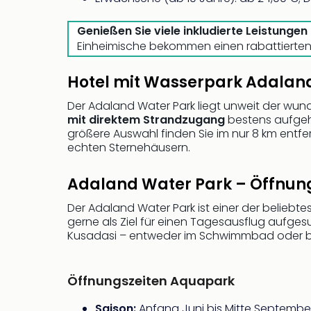
Genießen Sie viele inkludierte Leistunge
Einheimische bekommen einen rabattierten Ei
Hotel mit Wasserpark Adalan
Der Adaland Water Park liegt unweit der w
mit direktem Strandzugang
bestens aufgeho
größere Auswahl finden Sie im nur 8 km entf
echten Sternehäusern.
Adaland Water Park – Öffnung
Der Adaland Water Park ist einer der beliebt
gerne als Ziel für einen Tagesausflug aufges
Kusadasi – entweder im Schwimmbad oder bei
Öffnungszeiten Aquapark
Saison:
Anfang Juni bis Mitte Septembe