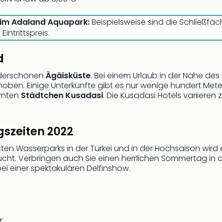
n im Adaland Aquapark:
Beispielsweise sind die Schließfäch
ntrittspreis.
d
underschönen
Ägäisküste
. Bei einem Urlaub in der Nähe des
ben. Einige Unterkünfte gibt es nur wenige hundert Mete
ernten
Städtchen Kusadasi
. Die Kusadasi Hotels variieren
szeiten 2022
esten Wasserparks in der Türkei und in der Hochsaison wird
ucht. Verbringen auch Sie einen herrlichen Sommertag in 
 einer spektakulären Delfinshow.
r