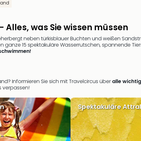
land
 Alles, was Sie wissen müssen
eherbergt neben türkisblauer Buchten und weißen Sandst
rten ganze 15 spektakuläre Wasserrutschen, spannende Ti
n schwimmen!
d? Informieren Sie sich mit Travelcircus über
alle wichti
s verpassen!
in
Spektakuläre Attra