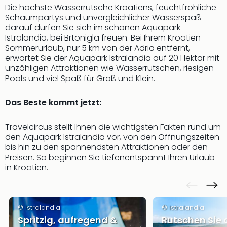
Die höchste Wasserrutsche Kroatiens, feuchtfröhliche
Slag
Schaumpartys und unvergleichlicher Wasserspaß –
Eftel
darauf dürfen Sie sich im schönen Aquapark
LEG
Istralandia, bei Brtonigla freuen. Bei Ihrem Kroatien-
Deu
Sommerurlaub, nur 5 km von der Adria entfernt,
Parc
erwartet Sie der Aquapark Istralandia auf 20 Hektar mit
Astér
unzähligen Attraktionen wie Wasserrutschen, riesigen
Rast
Pools und viel Spaß für Groß und Klein.
Lan
Baye
Das Beste kommt jetzt:
Park
Plop
Travelcircus stellt Ihnen die wichtigsten Fakten rund um
Deu
den Aquapark Istralandia vor, von den Öffnungszeiten
(eh
bis hin zu den spannendsten Attraktionen oder den
Holi
Preisen. So beginnen Sie tiefenentspannt Ihren Urlaub
Park
in Kroatien.
Tivol
Kop
Futu
© Istralandia
© Istralandia
Bela
Spritzig, aufregend &
Rutschen Sie
alle