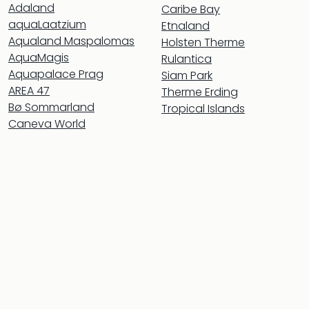
Con
Adaland
Caribe Bay
Schl
aquaLaatzium
Etnaland
Sch
Aqualand Maspalomas
Holsten Therme
Konz
AquaMagis
Rulantica
alle
Aquapalace Prag
Siam Park
Ang
AREA 47
Therme Erding
Fest
Bø Sommarland
Tropical Islands
Glüc
Caneva World
Insel
Mer
Lun
Black
Festi
Nibiri
Festi
Ikar
Festi
alle
Ang
Loca
Konz