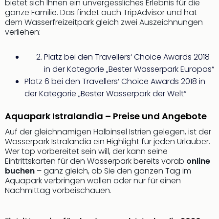
Sere
bietet sich Ihnen ein unvergessliches Erlebnis für die
ganze Familie. Das findet auch TripAdvisor und hat
Park
dem Wasserfreizeitpark gleich zwei Auszeichnungen
Allw
verliehen:
Müns
Zoo
Leip
Platz bei den Travellers‘ Choice Awards 2018
Safa
in der Kategorie „Bester Wasserpark Europas“
Beek
Platz 6 bei den Travellers‘ Choice Awards 2018 in
Ber
der Kategorie „Bester Wasserpark der Welt“
ZOO
Erle
Aquapark Istralandia – Preise und Angebote
Gels
Welt
Auf der gleichnamigen Halbinsel Istrien gelegen, ist der
Wasserpark Istralandia ein Highlight für jeden Urlauber.
Wal
Wer top vorbereitet sein will, der kann seine
Nau
Eintrittskarten für den Wasserpark bereits vorab
online
Aqu
buchen
– ganz gleich, ob Sie den ganzen Tag im
Zool
Aquapark verbringen wollen oder nur für einen
Gar
Nachmittag vorbeischauen.
Berli
alle
Ang