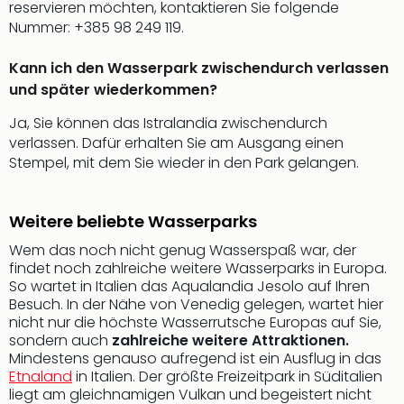
reservieren möchten, kontaktieren Sie folgende
Even
Nummer: +385 98 249 119.
at
War
Kann ich den Wasserpark zwischendurch verlassen
Bros.
und später wiederkommen?
Stud
Tour
Ja, Sie können das Istralandia zwischendurch
Lon
verlassen. Dafür erhalten Sie am Ausgang einen
–
Stempel, mit dem Sie wieder in den Park gelangen.
The
Mak
of
Weitere beliebte Wasserparks
Harr
Wem das noch nicht genug Wasserspaß war, der
Pott
findet noch zahlreiche weitere Wasserparks in Europa.
Form
So wartet in Italien das Aqualandia Jesolo auf Ihren
1
Besuch. In der Nähe von Venedig gelegen, wartet hier
Die
nicht nur die höchste Wasserrutsche Europas auf Sie,
Auss
sondern auch
zahlreiche weitere Attraktionen.
Imme
Mindestens genauso aufregend ist ein Ausflug in das
Auss
Etnaland
in Italien. Der größte Freizeitpark in Süditalien
liegt am gleichnamigen Vulkan und begeistert nicht
alle