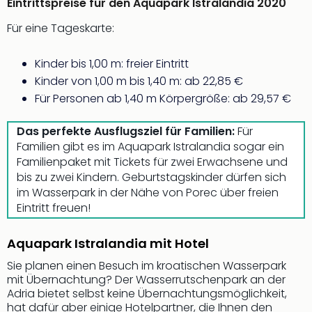
Eintrittspreise für den Aquapark Istralandia 2020
noc
meh
Für eine Tageskarte:
Frei
Frei
Kinder bis 1,00 m: freier Eintritt
Eur
Kinder von 1,00 m bis 1,40 m: ab 22,85 €
Frei
Für Personen ab 1,40 m Körpergröße: ab 29,57 €
Deu
Frei
Das perfekte Ausflugsziel für Familien:
Für
Nied
Familien gibt es im Aquapark Istralandia sogar ein
Frei
Familienpaket mit Tickets für zwei Erwachsene und
Öste
bis zu zwei Kindern. Geburtstagskinder dürfen sich
Frei
im Wasserpark in der Nähe von Porec über freien
Fran
Eintritt freuen!
Musi
&
Sho
Aquapark Istralandia mit Hotel
Musi
Sie planen einen Besuch im kroatischen Wasserpark
Starl
mit Übernachtung? Der Wasserrutschenpark an der
Expr
Adria bietet selbst keine Übernachtungsmöglichkeit,
Moul
hat dafür aber einige Hotelpartner, die Ihnen den