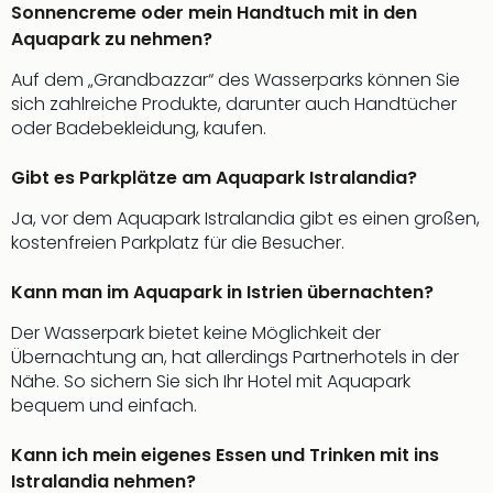
Sonnencreme oder mein Handtuch mit in den
Mer
Aquapark zu nehmen?
Ben
Mus
Auf dem „Grandbazzar“ des Wasserparks können Sie
Stut
sich zahlreiche Produkte, darunter auch Handtücher
Pors
oder Badebekleidung, kaufen.
Mus
Auto
Gibt es Parkplätze am Aquapark Istralandia?
Wolf
BM
Ja, vor dem Aquapark Istralandia gibt es einen großen,
Mus
kostenfreien Parkplatz für die Besucher.
in
Mün
Kann man im Aquapark in Istrien übernachten?
Barb
Mus
Der Wasserpark bietet keine Möglichkeit der
Tec
Übernachtung an, hat allerdings Partnerhotels in der
Spey
Nähe. So sichern Sie sich Ihr Hotel mit Aquapark
alle
bequem und einfach.
Ang
Auss
Kann ich mein eigenes Essen und Trinken mit ins
Ga
Istralandia nehmen?