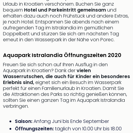
Rou
Urlaub in Kroatien verschönern. Buchen Sie ganz
Das
bequem
Hotel und Parkeintritt gemeinsam
und
erhalten dazu auch noch Frühstück und andere Extras,
Musi
je nach Hotel. Entspannen Sie abends nach einem
Köni
aufregenden Tag im Istralandia im gemütlichen
der
Doppelbett und stürzen Sie sich am nächsten Tag
Löw
erneut in den Wasserpark in der Nähe von Porec.
Die
Eisk
Aquapark Istralandia Öffnungszeiten 2020
Tarz
MJ
Freuen Sie sich schon auf Ihren Ausflug in den
–
Aquapark in Kroatien? Dank der
vielen
Das
Wasserrutschen, die auch für Kinder ein besonderes
Mich
Erlebnis sind,
eignet sich ein Besuch im Wasserpark
Jac
perfekt für einen Familienurlaub in Kroatien. Damit Sie
die Attraktionen des Parks so richtig genießen können,
Musi
sollten Sie einen ganzen Tag im Aquapark Istralandia
Der
verbringen.
Teuf
träg
Pra
Saison:
Anfang Juni bis Ende September
Die
Öffnungszeiten:
täglich von 10.00 Uhr bis 18.00