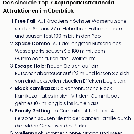
Das sind die Top 7 Aquapark Istralandia
Qua
Com
Attraktionen im Überblick
Club
Free Fall:
Auf Kroatiens höchster Wasserrutsche
Pret
starten Sie aus 27 m Höhe Ihren Fall in die Tiefe
Wo
alle
und sausen fast 100 m bis in den Pool.
Ang
Space Combo:
Auf der längsten Rutsche des
TV
Wasserparks sausen Sie 180 m mit dem
Sho
Gummiboot durch den „Weltraum“.
ZDF
Escape Hole:
Freuen Sie sich auf ein
Fern
Rutschenabenteuer auf 123 m und lassen Sie sich
in
von eindrucksvollen visuellen Effekten begleiten.
Main
Stef
Black Kamikaza:
Die Röhrenrutsche Black
Raa
Kamikaza hat es in sich. Mit dem Gummiboot
Sho
geht es 107 m lang bis ins kühle Nass.
alle
Family Rafting:
Im Gummiboot für bis zu 4
Ang
Personen sausen Sie mit der ganzen Familie durch
Fest
die wilden Gewässer des Parks.
Dom
Wellenpool:
Sommer, Sonne, Strand und Meer –