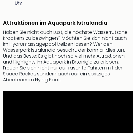
Sch
Uhr
und
das
Biest
Attraktionen im Aquapark Istralandia
Wie
Haben Sie nicht auch Lust, die höchste Wasserrutsche
Mari
Kroatiens zu bezwingen? Möchten Sie sich nicht auch
Ther
im Hydromassagepool treiben lassen? Wer den
Sta
Wasserpark Istralandia besucht, der kann all dies tun.
Ente
Und das Beste: Es gibt noch so viel mehr Attraktionen
Das
und Highlights im Aquapark in Brtonigla zu erleben.
Pha
Freuen Sie sich nicht nur auf rasante Fahrten mit der
der
Space Rocket, sondern auch auf ein spritziges
Ope
Abenteuer im Flying Boat.
Köln
Tan
der
Vam
alle
Ang
Sho
&