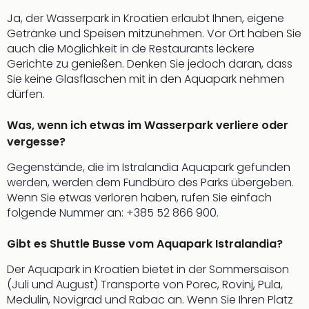
Of
Ja, der Wasserpark in Kroatien erlaubt Ihnen, eigene
Thro
Getränke und Speisen mitzunehmen. Vor Ort haben Sie
Stud
auch die Möglichkeit in de Restaurants leckere
Tour
Gerichte zu genießen. Denken Sie jedoch daran, dass
Swar
Sie keine Glasflaschen mit in den Aquapark nehmen
Krist
dürfen.
Mini
Wun
Was, wenn ich etwas im Wasserpark verliere oder
Ham
War
vergesse?
Bros.
Gegenstände, die im Istralandia Aquapark gefunden
Stud
werden, werden dem Fundbüro des Parks übergeben.
Tour
Wenn Sie etwas verloren haben, rufen Sie einfach
Lon
folgende Nummer an: +385 52 866 900.
–
The
Gibt es Shuttle Busse vom Aquapark Istralandia?
Mak
of
Der Aquapark in Kroatien bietet in der Sommersaison
Harr
(Juli und August) Transporte von Porec, Rovinj, Pula,
Pott
Medulin, Novigrad und Rabac an. Wenn Sie Ihren Platz
An