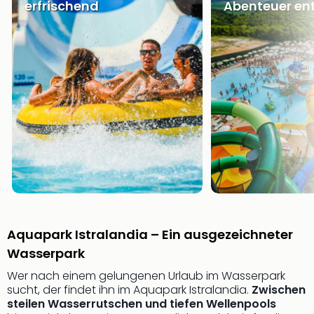
erfrischend
Abenteuer en
Ang
Wass
Trop
Isla
The
Erdi
Rula
Bad
Sch
aqu
The
Sins
alle
Ang
Zoo
Aquapark Istralandia – Ein ausgezeichneter
&
Wasserpark
Safa
Erle
Wer nach einem gelungenen Urlaub im Wasserpark
Zoo
sucht, der findet ihn im Aquapark Istralandia.
Zwischen
Han
steilen Wasserrutschen und tiefen Wellenpools