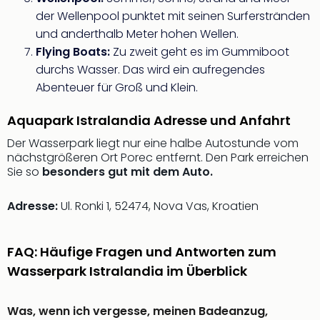
Fest
Stör
der Wellenpool punktet mit seinen Surferstränden
Fest
und anderthalb Meter hohen Wellen.
Mus
Flying Boats:
Zu zweit geht es im Gummiboot
Fuld
durchs Wasser. Das wird ein aufregendes
Are
Abenteuer für Groß und Klein.
di
Ver
Aquapark Istralandia Adresse und Anfahrt
alle
Ang
Der Wasserpark liegt nur eine halbe Autostunde vom
Musi
nächstgrößeren Ort Porec entfernt. Den Park erreichen
Sie so
besonders gut mit dem Auto.
Musi
Ham
alle
Adresse:
Ul. Ronki 1, 52474, Nova Vas, Kroatien
Ang
Kultu
FAQ: Häufige Fragen und Antworten zum
&
Spor
Wasserpark Istralandia im Überblick
Mus
Tec
Was, wenn ich vergesse, meinen Badeanzug,
Sins