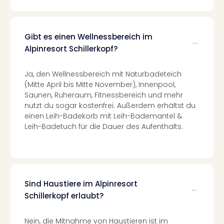
Ang
Spor
Skiu
Gibt es einen Wellnessbereich im
in
Alpinresort Schillerkopf?
Deu
Skiu
in
Ja, den Wellnessbereich mit Naturbadeteich
Öste
(Mitte April bis Mitte November), Innenpool,
Form
Saunen, Ruheraum, Fitnessbereich und mehr
1
nutzt du sogar kostenfrei. Außerdem erhältst du
Reis
einen Leih-Badekorb mit Leih-Bademantel &
Konz
Leih-Badetuch für die Dauer des Aufenthalts.
Konz
Pitbu
Karo
G
Back
Sind Haustiere im Alpinresort
Boy
Schillerkopf erlaubt?
Disn
in
Nein, die Mitnahme von Haustieren ist im