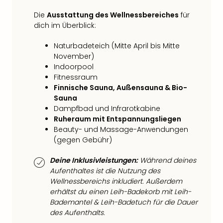
Mer
Die
Ausstattung des Wellnessbereiches
für
Ben
dich im Überblick:
Mus
Stut
Naturbadeteich (Mitte April bis Mitte
Pors
November)
Mus
Indoorpool
Auto
Fitnessraum
Wolf
Finnische Sauna, Außensauna & Bio-
BM
Sauna
Mus
Dampfbad und Infrarotkabine
in
Ruheraum mit Entspannungsliegen
Mün
Beauty- und Massage-Anwendungen
Barb
(gegen Gebühr)
Mus
Tec
Deine Inklusivleistungen:
Während deines
Spey
Aufenthaltes ist die Nutzung des
Wellnessbereichs inkludiert. Außerdem
alle
erhältst du einen Leih-Badekorb mit Leih-
Ang
Bademantel & Leih-Badetuch für die Dauer
Auss
des Aufenthalts.
Ga