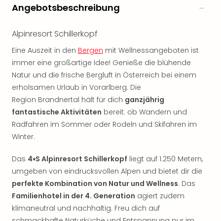
Rou
Angebotsbeschreibung
Das
Musi
Alpinresort Schillerkopf
Köni
der
Eine Auszeit in den
Bergen
mit Wellnessangeboten ist
Löw
immer eine großartige Idee! Genieße die blühende
Die
Natur und die frische Bergluft in Österreich bei einem
Eisk
erholsamen Urlaub in Vorarlberg. Die
Tarz
Region Brandnertal hält für dich
ganzjährig
MJ
fantastische Aktivitäten
bereit: ob Wandern und
–
Das
Radfahren im Sommer oder Rodeln und Skifahren im
Mich
Winter.
Jac
Musi
Das
4⭑S Alpinresort Schillerkopf
liegt auf 1.250 Metern,
Der
umgeben von eindrucksvollen Alpen und bietet dir die
Teuf
perfekte Kombination von Natur und Wellness
. Das
träg
Familienhotel in der 4. Generation
agiert zudem
Pra
klimaneutral und nachhaltig. Freu dich auf
Die
schmackhafte Naturküche und Entspannung pur im