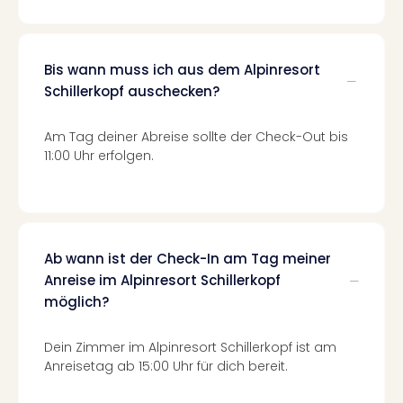
Even
at
War
Bis wann muss ich aus dem Alpinresort
Bros.
Schillerkopf auschecken?
Stud
Tour
Lon
Am Tag deiner Abreise sollte der Check-Out bis
–
11:00 Uhr erfolgen.
The
Mak
of
Harr
Pott
Ab wann ist der Check-In am Tag meiner
Form
Anreise im Alpinresort Schillerkopf
1
möglich?
Die
Auss
Dein Zimmer im Alpinresort Schillerkopf ist am
Imme
Anreisetag ab 15:00 Uhr für dich bereit.
Auss
alle