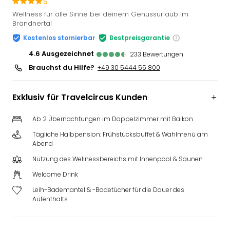
s
Slag
Wellness für alle Sinne bei deinem Genussurlaub im
Eftel
Brandnertal
LEG
Kostenlos stornierbar
Bestpreisgarantie
Deu
4.6
ausgezeichnet
Parc
233
Bewertungen
Astér
Brauchst du Hilfe?
+49 30 5444 55 800
Rast
Lan
Exklusiv für Travelcircus Kunden
Baye
Park
Ab 2 Übernachtungen im Doppelzimmer mit Balkon
Plop
Deu
Tägliche Halbpension: Frühstücksbuffet & Wahlmenü am
Abend
(eh
Holi
Nutzung des Wellnessbereichs mit Innenpool & Saunen
Park
Welcome Drink
Tivol
Kop
Leih-Bademantel & -Badetücher für die Dauer des
Aufenthalts
Futu
Bela
alle