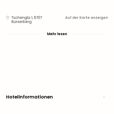
noc
meh
Frei
Tschengla 1
,
6707
Auf der Karte anzeigen
Frei
Bürserberg
Eur
Frei
Mehr lesen
Deu
Frei
Nied
Frei
Öste
Frei
Fran
Musi
&
Sho
Musi
Hotelinformationen
Starl
Expr
Moul