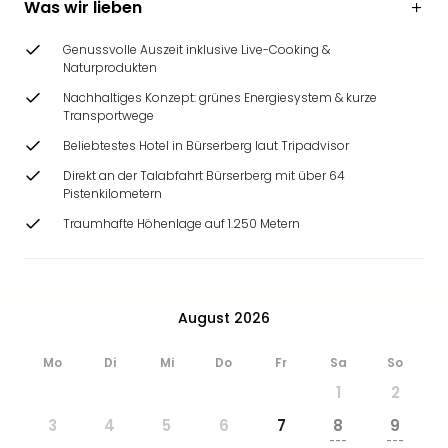
Was wir lieben
Ang
Wass
Genussvolle Auszeit inklusive Live-Cooking &
Trop
Naturprodukten
Isla
The
Nachhaltiges Konzept: grünes Energiesystem & kurze
Transportwege
Erdi
Rula
Beliebtestes Hotel in Bürserberg laut Tripadvisor
Bad
Direkt an der Talabfahrt Bürserberg mit über 64
Sch
Pistenkilometern
aqu
Traumhafte Höhenlage auf 1.250 Metern
The
Sins
alle
Ang
August 2026
Zoo
&
Safa
Mo
Di
Mi
Do
Fr
Sa
So
Erle
1
2
Zoo
3
4
5
6
7
8
9
Han
---
---