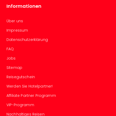
Well
Informationen
Eur
Deu
Itali
Über uns
Nied
Impressum
Öste
Pole
Datenschutzerklärung
Südt
Mar
FAQ
Karl
Jobs
alle
Ang
Sitemap
The
The
Reisegutschein
Erdi
Werden Sie Hotelpartner!
Trop
Isla
Affiliate Partner Programm
The
Bad
VIP-Programm
Wöri
Nachhaltiges Reisen