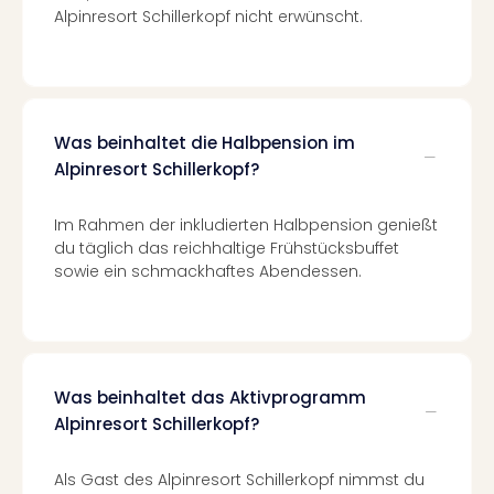
Con
Alpinresort Schillerkopf nicht erwünscht.
Schl
Sch
Konz
alle
Ang
Was beinhaltet die Halbpension im
Fest
Alpinresort Schillerkopf?
Glüc
Insel
Mer
Im Rahmen der inkludierten Halbpension genießt
Lun
du täglich das reichhaltige Frühstücksbuffet
Black
sowie ein schmackhaftes Abendessen.
Festi
Nibiri
Festi
Ikar
Festi
Was beinhaltet das Aktivprogramm
alle
Alpinresort Schillerkopf?
Ang
Loca
Als Gast des Alpinresort Schillerkopf nimmst du
Konz