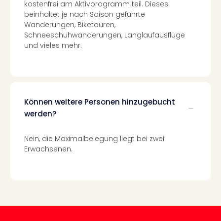
kostenfrei am Aktivprogramm teil. Dieses
in
beinhaltet je nach Saison geführte
Köln
Wanderungen, Biketouren,
Konz
Schneeschuhwanderungen, Langlaufausflüge
in
und vieles mehr.
Düss
Well
Well
Deu
Allg
Können weitere Personen hinzugebucht
Baye
werden?
Wal
Baye
Bod
Nein, die Maximalbelegung liegt bei zwei
Erwachsenen.
Harz
Nor
NRW
Ost
Sch
alle
Ang