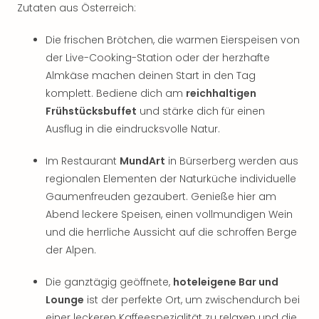
Qua
Zutaten aus Österreich:
Com
Club
Die frischen Brötchen, die warmen Eierspeisen von
Pret
der Live-Cooking-Station oder der herzhafte
Wo
Almkäse machen deinen Start in den Tag
alle
komplett. Bediene dich am
reichhaltigen
Ang
Frühstücksbuffet
und stärke dich für einen
TV
Ausflug in die eindrucksvolle Natur.
Sho
ZDF
Im Restaurant
MundArt
in Bürserberg werden aus
Fern
in
regionalen Elementen der Naturküche individuelle
Main
Gaumenfreuden gezaubert. Genieße hier am
Stef
Abend leckere Speisen, einen vollmundigen Wein
Raa
und die herrliche Aussicht auf die schroffen Berge
Sho
der Alpen.
alle
Ang
Die ganztägig geöffnete,
hoteleigene Bar und
Fest
Lounge
ist der perfekte Ort, um zwischendurch bei
Dom
einer leckeren Kaffeespezialität zu relaxen und die