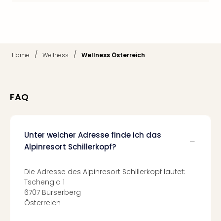
Of
Thro
Stud
Tour
Swar
/
/
Home
Wellness
Wellness Österreich
Krist
Mini
Wun
Ham
FAQ
War
Bros.
Stud
Tour
Unter welcher Adresse finde ich das
Lon
Alpinresort Schillerkopf?
–
The
Die Adresse des Alpinresort Schillerkopf lautet:
Mak
Tschengla 1
of
6707 Bürserberg
Harr
Österreich
Pott
An