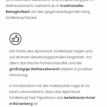
Sch
und
Wellnessbereich, während du in
traditioneller
das
Behaglichkeit
auf den gegenüberliegenden Berg
Biest
Schillerkopf blickst.
Wie
Mari
Ther
Sta
Ente
Das
Die Gäste des Alpinresort Schillerkopf zeigen sich
Pha
auf diversen Bewertungsportalen begeistert. Vor
der
allem das frische Frühstücksbuffet und der
Ope
Köln
großzügige Wellnessbereich
bleiben in positiver
Tan
Erinnerung.
der
Vam
In Kombination mit der malerischen Lage ist es
alle
kaum verwunderlich, dass das Alpinresort
Ang
Schillerkopf laut Tripadvisor das
beliebteste Hotel
Sho
in Bürserberg
ist.
&