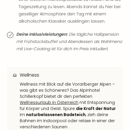
Fest
Stör
Tageszeitung zu lesen. Abends kannst du hier bei
Fest
geselliger Atmosphäre den Tag mit einem
Mus
alkoholischen Klassiker ausklingen lassen.
Fuld
Are
Deine Inklusivleistungen:
Die tägliche Halbpension
di
mit Frühstücksbuffet und Abendessen als Wahlmenü
Ver
mit Live-Cooking ist für dich im Preis inkludiert.
alle
Ang
Musi
Musi
Wellness
Ham
alle
Wellness mit Blick auf die Vorarlberger Alpen –
Ang
was gibt es Schöneres? Das Alpinhotel
Kultu
Schillerkopf bietet dir den perfekten
&
Wellnessurlaub in Österreich
mit Entspannung
Spor
für Körper und Geist. Spüre
die Kraft der Natur
Mus
im
naturbelassenen Badeteich
, zieh deine
Bahnen im Indoorpool oder relaxe in einer der
Tec
verschiedenen Saunen.
Sins