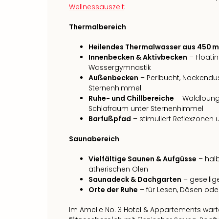
Wellnessauszeit
:
Thermalbereich
Heilendes Thermalwasser aus 450 m
Innenbecken & Aktivbecken
– Floati
Wassergymnastik
Außenbecken
– Perlbucht, Nackendu
Sternenhimmel
Ruhe- und Chillbereiche
– Waldloung
Schlafraum unter Sternenhimmel
Barfußpfad
– stimuliert Reflexzonen
Saunabereich
Vielfältige Saunen & Aufgüsse
– halb
ätherischen Ölen
Saunadeck & Dachgarten
– geselli
Orte der Ruhe
– für Lesen, Dösen ode
Im Amelie No. 3 Hotel & Appartements wa