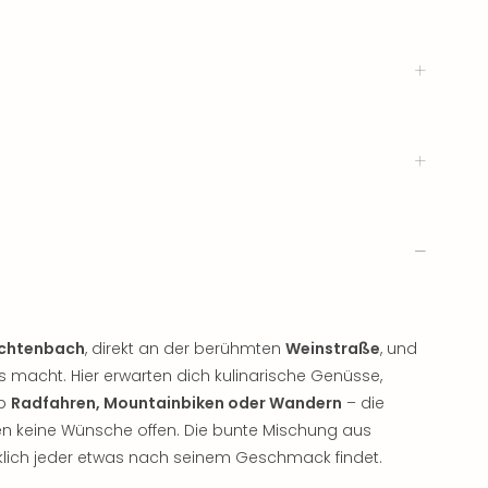
chtenbach
, direkt an der berühmten
Weinstraße
, und
rs macht. Hier erwarten dich kulinarische Genüsse,
Ob
Radfahren, Mountainbiken oder Wandern
– die
en keine Wünsche offen. Die bunte Mischung aus
klich jeder etwas nach seinem Geschmack findet.