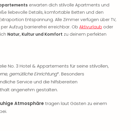
 Appartements
erwarten dich stilvolle Apartments und
eße liebevolle Details, komfortable Betten und den
 Extraportion Entspannung. Alle Zimmer verfügen über TV,
per Aufzug barrierefrei erreichbar. Ob
Aktivurlaub
oder
sich
Natur, Kultur und Komfort
zu deinem perfekten
e No. 3 Hotel & Appartements für seine stilvollen,
ne, gemütliche Einrichtung
*. Besonders
liche Service und die hilfsbereiten
nthalt angenehm gestalten.
ruhige Atmosphäre
tragen laut Gästen zu einem
bei.