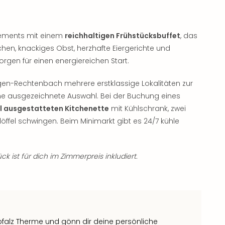
rtements mit einem
reichhaltigen Frühstücksbuffet
, das
hen, knackiges Obst, herzhafte Eiergerichte und
orgen für einen energiereichen Start.
gen-Rechtenbach mehrere erstklassige Lokalitäten zur
eine ausgezeichnete Auswahl. Bei der Buchung eines
ll ausgestatteten Kitchenette
mit Kühlschrank, zwei
öffel schwingen. Beim Minimarkt gibt es 24/7 kühle
k ist für dich im Zimmerpreis inkludiert.
pfalz Therme und gönn dir deine persönliche