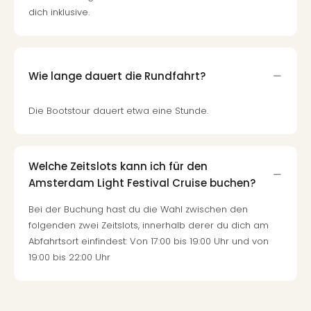
Of
dich inklusive.
Thro
Stud
Tour
Swar
Wie lange dauert die Rundfahrt?
Krist
Mini
Wun
Die Bootstour dauert etwa eine Stunde.
Ham
War
Bros.
Welche Zeitslots kann ich für den
Stud
Amsterdam Light Festival Cruise buchen?
Tour
Lon
Bei der Buchung hast du die Wahl zwischen den
–
folgenden zwei Zeitslots, innerhalb derer du dich am
The
Abfahrtsort einfindest: Von 17:00 bis 19:00 Uhr und von
Mak
19:00 bis 22:00 Uhr
of
Harr
Pott
An