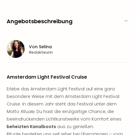
Sere
Park
Allw
Angebotsbeschreibung
Müns
Zoo
Leip
Safa
Von
Selina
Beek
Redakteurin
Ber
ZOO
Erle
Gels
Amsterdam Light Festival Cruise
Welt
Wal
Erlebe das Amsterdam Light Festival auf eine ganz
Nau
besondere Weise mit dem Amsterdam Light Festival
Aqu
Cruise. In diesem Jahr steht das Festival unter dem
Zool
Motto
Rituale
. Du hast die einzigartige Chance, die
Gar
beeindruckenden Lichtkunstwerke vom Komfort eines
Berli
beheizten Kanalboots
aus zu genießen.
alle
Ang
Rituale begleiten uns seit jeher bei Übergängen – vom