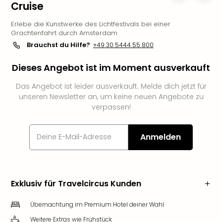
Cruise
Slag
Eftel
Erlebe die Kunstwerke des Lichtfestivals bei einer
LEG
Grachtenfahrt durch Amsterdam
Deu
Brauchst du Hilfe?
+49 30 5444 55 800
Parc
Astér
Dieses Angebot ist im Moment ausverkauft
Rast
Lan
Das Angebot ist leider ausverkauft. Melde dich jetzt für
unseren Newsletter an, um keine neuen Angebote zu
Baye
verpassen!
Park
Plop
Deu
Anmelden
(eh
Holi
Park
Tivol
Exklusiv für Travelcircus Kunden
Kop
Futu
Übernachtung im Premium Hotel deiner Wahl
Bela
alle
Weitere Extras wie Frühstück