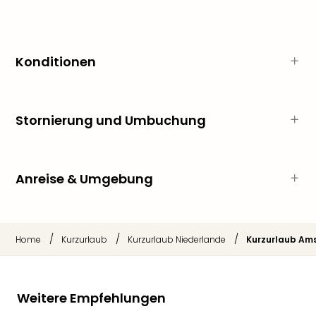
Thea
ABB
Voy
in
Konditionen
Lon
Harr
Pott
Stornierung und Umbuchung
Thea
Lon
GOP
Vari
Anreise & Umgebung
Thea
Frie
Pala
Berli
/
/
/
Home
Kurzurlaub
Kurzurlaub Niederlande
Kurzurlaub Am
Fest
Neu
Fest
Bad
Weitere Empfehlungen
Bad