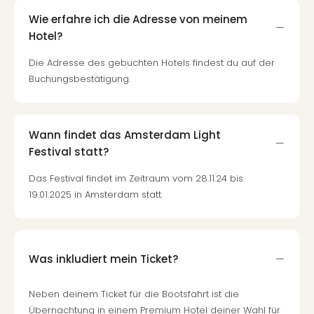
Mer
Wie erfahre ich die Adresse von meinem
Ben
Hotel?
Mus
Stut
Die Adresse des gebuchten Hotels findest du auf der
Pors
Buchungsbestätigung.
Mus
Auto
Wolf
BM
Wann findet das Amsterdam Light
Mus
Festival statt?
in
Das Festival findet im Zeitraum vom 28.11.24 bis
Mün
Barb
19.01.2025 in Amsterdam statt.
Mus
Tec
Spey
alle
Was inkludiert mein Ticket?
Ang
Auss
Neben deinem Ticket für die Bootsfahrt ist die
Ga
Übernachtung in einem Premium Hotel deiner Wahl für