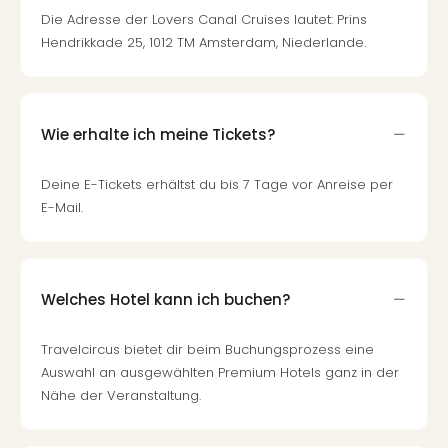
Fest
Die Adresse der Lovers Canal Cruises lautet: Prins
Stör
Hendrikkade 25, 1012 TM Amsterdam, Niederlande.
Fest
Mus
Fuld
Are
di
Wie erhalte ich meine Tickets?
Ver
alle
Deine E-Tickets erhältst du bis 7 Tage vor Anreise per
Ang
E-Mail.
Musi
Musi
Ham
alle
Welches Hotel kann ich buchen?
Ang
Kultu
Travelcircus bietet dir beim Buchungsprozess eine
&
Auswahl an ausgewählten Premium Hotels ganz in der
Spor
Mus
Nähe der Veranstaltung.
Tec
Sins