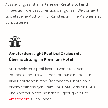
Sch
Ausstellung, es ist eine
Feier der Kreativität und
und
Innovation
, die Besucher aus der ganzen Welt anzieht.
das
Biest
Es bietet eine Plattform für Künstler, um ihre Visionen mit
Wie
Licht zu teilen.
Mari
Ther
Sta
Ente
Das
Amsterdam Light Festival Cruise mit
Pha
der
Übernachtung im Premium Hotel
Ope
Mit Travelcircus profitierst du von exklusiven
Köln
Tan
Reisepaketen, die weit mehr als nur ein Ticket für
der
eine Bootsfahrt bieten. Übernachte zusätzlich in
Vam
einem erstklassigen
Premium-Hotel
, das dir Luxus
alle
und Komfort bietet. So hast du genug Zeit, um
Ang
Amsterdam
zu erkunden.
Sho
&