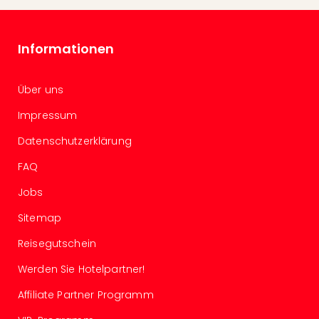
Even
at
War
Informationen
Bros.
Stud
Über uns
Tour
Lon
Impressum
–
The
Datenschutzerklärung
Mak
FAQ
of
Harr
Jobs
Pott
Form
Sitemap
1
Reisegutschein
Die
Auss
Werden Sie Hotelpartner!
Imme
Affiliate Partner Programm
Auss
alle