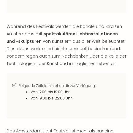
Rou
Das
Musi
Köni
Während des Festivals werden die Kanäle und Straßen
der
Amsterdams mit
spektakulären Lichtinstallationen
Löw
und -skulpturen
von Künstlern aus aller Welt beleuchtet.
Die
Eisk
Diese Kunstwerke sind nicht nur visuell beeindruckend,
Tarz
sondern regen auch zum Nachdenken über die Rolle der
MJ
Technologie in der Kunst und im täglichen Leben an.
–
Das
Mich
Folgende Zeitslots stehen dir zur Verfügung:
Jac
Von 17:00 bis 19:00 Uhr
Musi
Von 19:00 bis 22:00 Uhr
Der
Teuf
träg
Pra
Die
Das Amsterdam Light Festival ist mehr als nur eine