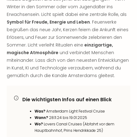
noc
Winter in den Sommer oder vom Jugendalter ins
meh
Erwachsensein. Licht spielt dabei eine zentrale Rolle, als
Frei
Symbol für Freude, Energie und Leben
. Feuerwerke
Frei
begrüßen das neue Jahr, Kerzen feiern die Ankunft eines
Eur
Erlösers, und Feuer zur Sonnenwende zelebrieren den
Frei
Sommer. Licht verleiht Ritualen eine
einzigartige,
Deu
Frei
magische Atmosphäre
und verbindet Menschen
Nied
miteinander. Lass dich von den neuesten Entwicklungen
Frei
in Kunst, KI und Technologie verzaubern, während du
Öste
gemütlich durch die Kanäle Amsterdams gleitest.
Frei
Fran
Musi
Die wichtigsten Infos auf einen Blick
&
Sho
Was?
Amsterdam Light Festival Cruise
Musi
Wann?
28.11.24 bis 19.01.2025
Starl
Wo?
Lovers Canal Cruises (Abfahrt vor dem
Expr
Hauptbahnhof, Prins Hendrikkade 25)
Moul