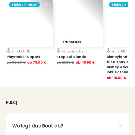
Qua
4.6
Ticket + Hotel
Ticket + Hot
Com
Club
Pret
Wo
alle
Ang
Frühstück
TV
Zirndorf, DE
Krausnick, DE
Paris, FR
Sho
Playmobil Funpark
Tropical Islands
Disneyland Paris
ZDF
für Disneyland
ab
99,00 €
ab
79,00 €
ab
81,00 €
ab
48,50 €
Disney Advent
Fern
inkl. Hotelübe
in
ab
119,00 €
Main
Stef
Raa
FAQ
Sho
alle
Ang
Fest
Wo legt das Boot ab?
Dom