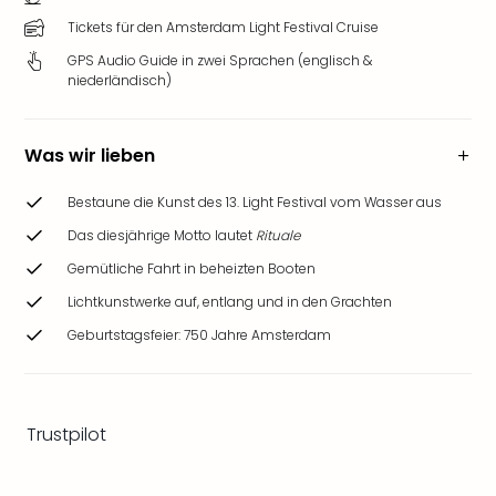
Ang
Tickets für den Amsterdam Light Festival Cruise
Wass
Trop
GPS Audio Guide in zwei Sprachen (englisch &
niederländisch)
Isla
The
Erdi
Was wir lieben
Rula
Bad
Bestaune die Kunst des 13. Light Festival vom Wasser aus
Sch
aqu
Das diesjährige Motto lautet
Rituale
The
Gemütliche Fahrt in beheizten Booten
Sins
Lichtkunstwerke auf, entlang und in den Grachten
alle
Ang
Geburtstagsfeier: 750 Jahre Amsterdam
Zoo
&
Safa
Erle
Trustpilot
Zoo
Han