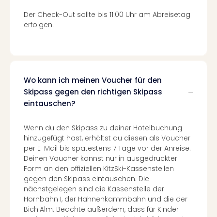
The
Sins
Der Check-Out sollte bis 11:00 Uhr am Abreisetag
Bad
erfolgen.
Sch
Tau
The
The
Eusk
Wo kann ich meinen Voucher für den
Caro
Skipass gegen den richtigen Skipass
The
eintauschen?
Aqu
Prag
Wenn du den Skipass zu deiner Hotelbuchung
Bali
hinzugefügt hast, erhältst du diesen als Voucher
The
per E-Mail bis spätestens 7 Tage vor der Anreise.
The
Deinen Voucher kannst nur in ausgedruckter
Bad
Form an den offiziellen KitzSki-Kassenstellen
Wöri
gegen den Skipass eintauschen. Die
Rula
nächstgelegen sind die Kassenstelle der
Eur
Hornbahn I, der Hahnenkammbahn und die der
Karl
BichlAlm. Beachte außerdem, dass für Kinder
alle