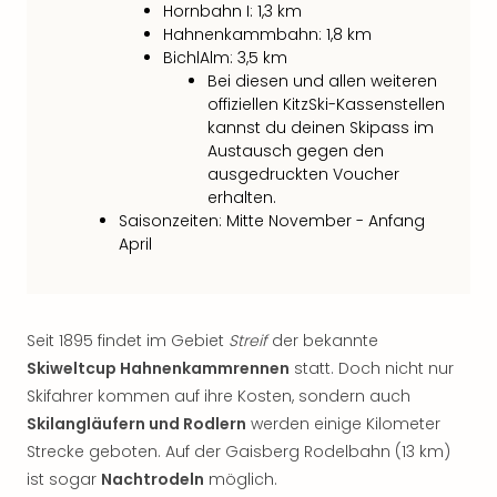
Con
Hornbahn I: 1,3 km
Schl
Hahnenkammbahn: 1,8 km
Sch
BichlAlm: 3,5 km
Konz
Bei diesen und allen weiteren
alle
offiziellen KitzSki-Kassenstellen
Ang
kannst du deinen Skipass im
Fest
Austausch gegen den
Glüc
ausgedruckten Voucher
erhalten.
Insel
Saisonzeiten: Mitte November - Anfang
Mer
April
Lun
Black
Festi
Nibiri
Seit 1895 findet im Gebiet
Streif
der bekannte
Festi
Skiweltcup Hahnenkammrennen
statt. Doch nicht nur
Ikar
Festi
Skifahrer kommen auf ihre Kosten, sondern auch
alle
Skilangläufern und Rodlern
werden einige Kilometer
Ang
Strecke geboten. Auf der Gaisberg Rodelbahn (13 km)
Loca
ist sogar
Nachtrodeln
möglich.
Konz