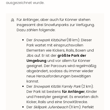
Of
ausgezeichnet wurde.
Thro
Stud
Tour
Für Anfänger, aber auch für Könner stehen
Swar
insgesamt drei Snowfunparks zur Verfügung.
Krist
Dazu zählen folgende:
Mini
Wun
Der
Snowpark Kitzbühel
(18 km): Dieser
Ham
Park wartet mit einspruchsvollen
War
Elementen wie Kickers, Rails, Boxen und
Bros.
Jibs auf. Er ist der
größte Park der
Stud
Umgebung
und vor allem für Könner
geeignet. Der Parcours wird regelmäßig
Tour
abgeändert, sodass du immer wieder
Lon
neue Herausforderungen bewältigen
–
kannst.
The
Der
Snowpark KitzSki Family Park
(2 km):
Mak
Der Park ist bestens
für Anfänger
, Kinder
of
und Freestyler geeignet. Es erwarten dich
Harr
Kicker, Rails und eine SnowXStrecke.
Pott
Der
Skillpark Jufenbeach
(11 km): Perfekt
An