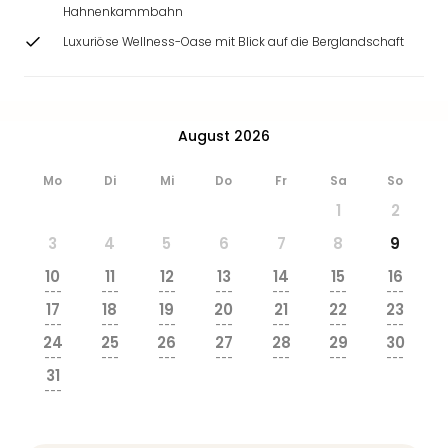
Ang
Hahnenkammbahn
Wass
Luxuriöse Wellness-Oase mit Blick auf die Berglandschaft
Trop
Isla
The
Erdi
August 2026
Rula
Bad
Mo
Di
Mi
Do
Fr
Sa
So
Sch
aqu
1
2
The
3
4
5
6
7
8
9
Sins
alle
10
11
12
13
14
15
16
---
---
---
---
---
---
---
Ang
17
18
19
20
21
22
23
Zoo
---
---
---
---
---
---
---
&
24
25
26
27
28
29
30
---
---
---
---
---
---
---
Safa
31
Erle
---
Zoo
Han