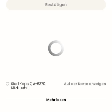
Sere
Bestätigen
Park
Allw
Müns
Zoo
Leip
Safa
Beek
Ber
ZOO
Erle
Gels
Welt
Wal
Nau
Aqu
Ried Kaps 7
,
A-6370
Auf der Karte anzeigen
Kitzbuehel
Zool
Gar
Berli
Mehr lesen
alle
Ang