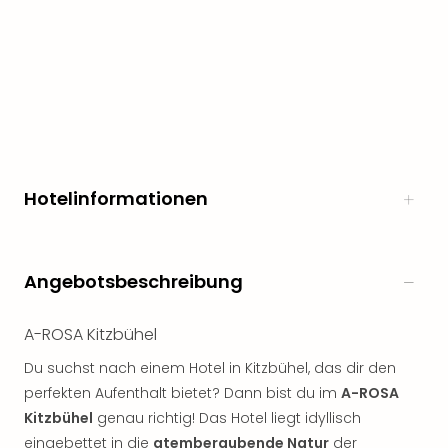
noc
meh
Frei
Frei
Eur
Frei
Deu
Frei
Nied
Hotelinformationen
Frei
Öste
Frei
Angebotsbeschreibung
Fran
Musi
&
A-ROSA Kitzbühel
Sho
Du suchst nach einem Hotel in Kitzbühel, das dir den
Musi
Starl
perfekten Aufenthalt bietet? Dann bist du im
A-ROSA
Expr
Kitzbühel
genau richtig! Das Hotel liegt idyllisch
Moul
eingebettet in die
atemberaubende Natur
der