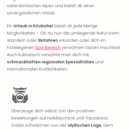
Rou
österreichischen Alpen und bietet dir einen
Das
unvergesslichen Urlaub.
Musi
Köni
Ein
Urlaub in Kitzbühel
bietet dir jede Menge
der
Möglichkeiten – Ob du nun die umliegende Natur beim
Löw
Wandern oder
Skifahren
erkunden oder dich im
Die
Eisk
hoteleigenen
Spa-Bereich
verwöhnen lassen möchtest.
Tarz
Auch kulinarisch verwöhnt man dich mit
MJ
schmackhaften regionalen Spezialitäten
und
–
internationalen Köstlichkeiten.
Das
Mich
Jac
Musi
Der
Teuf
träg
Überzeuge dich selbst von den positiven
Pra
Bewertungen auf Holidaycheck und Tripadvisor.
Die
Gäste schwärmen von der
idyllischen Lage
, dem