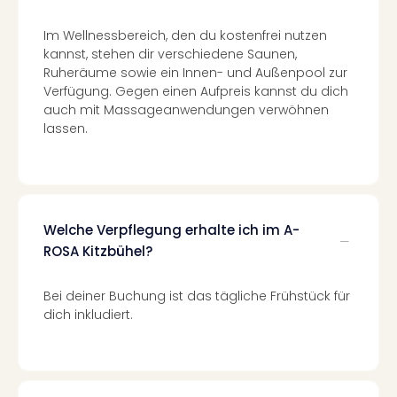
Kurz
Eur
Im Wellnessbereich, den du kostenfrei nutzen
Kurz
kannst, stehen dir verschiedene Saunen,
Belg
Ruheräume sowie ein Innen- und Außenpool zur
Kurz
Verfügung. Gegen einen Aufpreis kannst du dich
Deu
auch mit Massageanwendungen verwöhnen
Kurz
lassen.
Itali
Kurz
Holl
Kurz
Öste
Welche Verpflegung erhalte ich im A-
Kurz
ROSA Kitzbühel?
Pole
Kurz
Bei deiner Buchung ist das tägliche Frühstück für
Schw
dich inkludiert.
alle
Ang
Städ
Eur