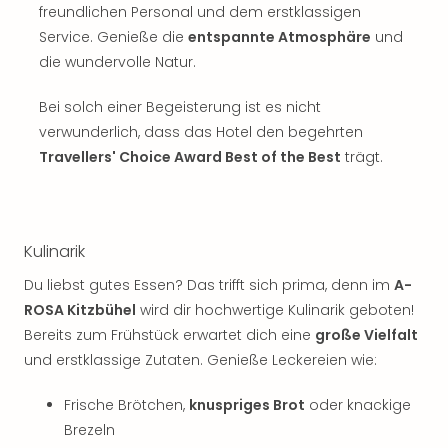
Sch
freundlichen Personal und dem erstklassigen
und
Service. Genieße die
entspannte Atmosphäre
und
das
die wundervolle Natur.
Biest
Wie
Bei solch einer Begeisterung ist es nicht
Mari
verwunderlich, dass das Hotel den begehrten
Ther
Sta
Travellers' Choice Award Best of the Best
trägt.
Ente
Das
Pha
der
Kulinarik
Ope
Du liebst gutes Essen? Das trifft sich prima, denn im
A-
Köln
Tan
ROSA Kitzbühel
wird dir hochwertige Kulinarik geboten!
der
Bereits zum Frühstück erwartet dich eine
große Vielfalt
Vam
und erstklassige Zutaten. Genieße Leckereien wie:
alle
Ang
Frische Brötchen,
knuspriges Brot
oder knackige
Sho
Brezeln
&