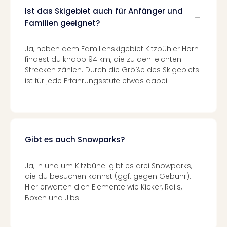
Lon
Paris
Ist das Skigebiet auch für Anfänger und
Brüs
Familien geeignet?
Prag
Bud
Ja, neben dem Familienskigebiet Kitzbühler Horn
Wie
findest du knapp 94 km, die zu den leichten
alle
Strecken zählen. Durch die Größe des Skigebiets
Ang
ist für jede Erfahrungsstufe etwas dabei.
Deu
Köln
Ham
Berli
Leip
Gibt es auch Snowparks?
Dre
Fran
Ja, in und um Kitzbühel gibt es drei Snowparks,
Mün
die du besuchen kannst (ggf. gegen Gebühr).
alle
Hier erwarten dich Elemente wie Kicker, Rails,
Ang
Boxen und Jibs.
Nied
Ams
Den