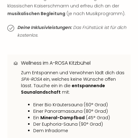
Fest
klassischen Kaiserschmarrn und erfreu dich an der
Stör
Fest
musikalischen Begleitung
(je nach Musikprogramm).
Mus
Fuld
Deine Inklusivleistungen:
Das Frühstück ist für dich
Are
kostenlos.
di
Ver
alle
Ang
Wellness im A-ROSA Kitzbühel
Musi
Zum Entspannen und Verwöhnen lädt dich das
Musi
SPA-ROSA
ein, welches keine Wünsche offen
Ham
lässt. Tauche ein in die
entspannende
alle
Saunalandschaft
mit:
Ang
Kultu
Einer Bio Kräutersauna (60° Grad)
&
Einer Panoramasauna (80° Grad)
Spor
Ein
Mineral-Dampfbad
(45° Grad)
Mus
Der Euphoria-Sauna (90° Grad)
Tec
Dem Infradome
Sins