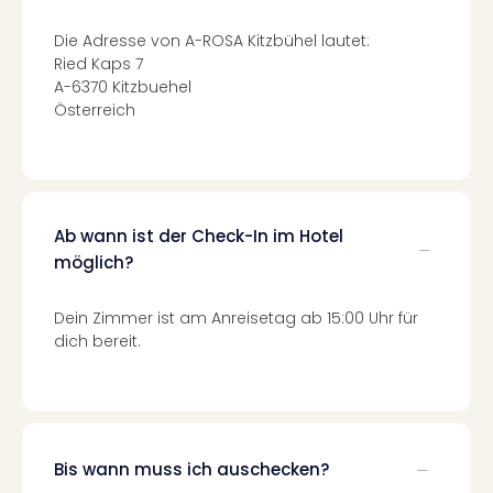
Well
Eur
Die Adresse von A-ROSA Kitzbühel lautet:
Deu
Ried Kaps 7
Itali
A-6370 Kitzbuehel
Nied
Österreich
Öste
Pole
Südt
Mar
Karl
Ab wann ist der Check-In im Hotel
alle
möglich?
Ang
The
Dein Zimmer ist am Anreisetag ab 15:00 Uhr für
The
dich bereit.
Erdi
Trop
Isla
The
Bad
Bis wann muss ich auschecken?
Wöri