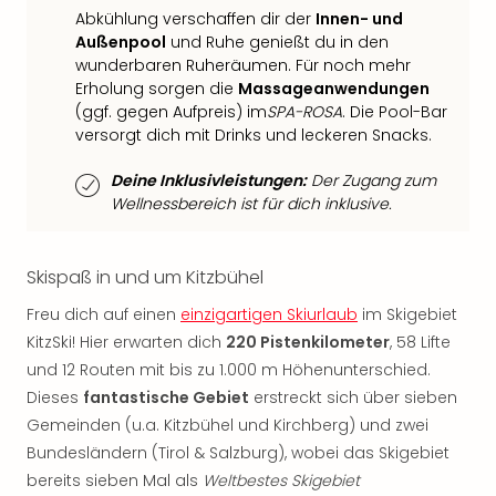
Mer
Abkühlung verschaffen dir der
Innen- und
Ben
Außenpool
und Ruhe genießt du in den
Mus
wunderbaren Ruheräumen. Für noch mehr
Stut
Erholung sorgen die
Massageanwendungen
Pors
(ggf. gegen Aufpreis) im
SPA-ROSA
. Die Pool-Bar
versorgt dich mit Drinks und leckeren Snacks.
Mus
Auto
Deine Inklusivleistungen:
Der Zugang zum
Wolf
Wellnessbereich ist für dich inklusive.
BM
Mus
in
Skispaß in und um Kitzbühel
Mün
Barb
Freu dich auf einen
einzigartigen Skiurlaub
im Skigebiet
Mus
KitzSki! Hier erwarten dich
220 Pistenkilometer
, 58 Lifte
Tec
und 12 Routen mit bis zu 1.000 m Höhenunterschied.
Spey
Dieses
fantastische Gebiet
erstreckt sich über sieben
alle
Gemeinden (u.a. Kitzbühel und Kirchberg) und zwei
Ang
Auss
Bundesländern (Tirol & Salzburg), wobei das Skigebiet
Ga
bereits sieben Mal als
Weltbestes Skigebiet