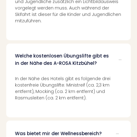
und Jugendliche zusätzlich ein Lichtbildausweis
Ang
vorgelegt werden muss. Auch während der
Kurz
Skifahrt ist dieser für die Kinder und Jugendlichen
Kurz
mitzuführen.
Deu
Kurz
Ost
Kurz
Nor
Welche kostenlosen Übungslifte gibt es
Kurz
in der Nähe des A-ROSA Kitzbühel?
Baye
Kurz
Harz
In der Nähe des Hotels gibt es folgende drei
kostenfreie Übungslifte: Ministreif (ca. 2,3 km
Kurz
entfernt), Mocking (ca. 2 km entfernt) und
Sch
Rasmusleiten (ca. 2 km entfernt).
Kurz
Bod
Kurz
Allg
alle
Ang
Was bietet mir der Wellnessbereich?