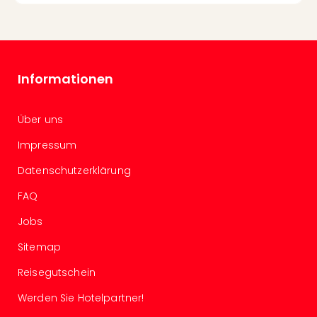
Haa
Rot
alle
Ang
Itali
Informationen
Rom
alle
Ang
Über uns
Urla
Impressum
Urla
Urla
Datenschutzerklärung
in
Itali
FAQ
Urla
Jobs
am
See
Sitemap
Urla
Reisegutschein
am
Gar
Werden Sie Hotelpartner!
Urla