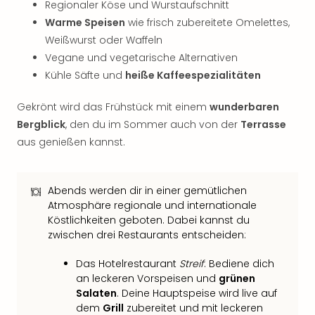
Regionaler Köse und Wurstaufschnitt
Thea
Warme Speisen
wie frisch zubereitete Omelettes,
ABB
Weißwurst oder Waffeln
Voy
in
Vegane und vegetarische Alternativen
Lon
Kühle Säfte und
heiße Kaffeespezialitäten
Harr
Pott
Gekrönt wird das Frühstück mit einem
wunderbaren
Thea
Bergblick
, den du im Sommer auch von der
Terrasse
Lon
aus genießen kannst.
GOP
Vari
Thea
Abends werden dir in einer gemütlichen
Frie
Atmosphäre regionale und internationale
Pala
Köstlichkeiten geboten. Dabei kannst du
Berli
zwischen drei Restaurants entscheiden:
Fest
Neu
Das Hotelrestaurant
Streif
: Bediene dich
Fest
an leckeren Vorspeisen und
grünen
Bad
Salaten
. Deine Hauptspeise wird live auf
Bad
dem
Grill
zubereitet und mit leckeren