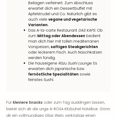
Qua
Beilagen verfeinert. Zum Abschluss
Com
erwartet dich ein Dessertbuffet mit
Club
Apfelstrudel und Co. Natürlich gibt es
Pret
auch viele
vegane und vegetarische
Wo
Varianten.
Das A-la-carte Restaurant
DAS KAPS
: Ob
alle
zum
Mittag oder Abendessen
bedient
Ang
man dich hier mit tollen mediterranen
TV
Vorspeisen,
saftigen Steakgerichten
Sho
oder leckerem Fisch. Auch Naschkatzen
ZDF
werden fündig.
Fern
Die hauseigene
Rōzu Sushi Lounge
: Es
in
erwarten dich japanische bzw.
Main
fernöstliche Spezialitäten
sowie
Stef
feinstes Sushi.
Raa
Sho
alle
Ang
Für
kleinere Snacks
oder zum Tag ausklingen lassen,
Fest
bietet sich dir die urige A-ROSA Kitzbühel Hotelbar. Gönn
Dom
dir ein vollmundiges Glas Wein, verköstige einen