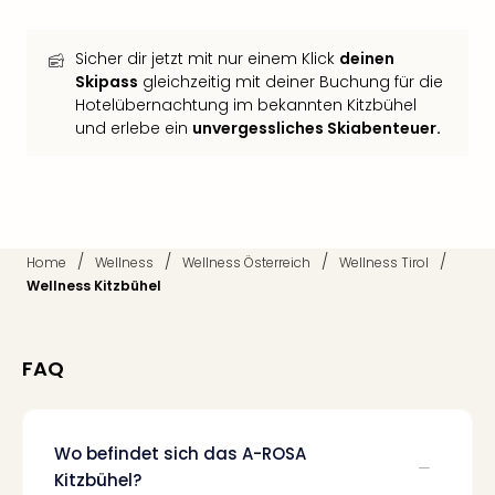
in
Köln
Sicher dir jetzt mit nur einem Klick
deinen
Konz
Skipass
gleichzeitig mit deiner Buchung für die
in
Hotelübernachtung im bekannten Kitzbühel
Düss
und erlebe ein
unvergessliches Skiabenteuer.
Well
Well
Deu
Allg
Baye
Wal
/
/
/
/
Home
Wellness
Wellness Österreich
Wellness Tirol
Baye
Wellness Kitzbühel
Bod
Harz
Nor
FAQ
NRW
Ost
Sch
Wo befindet sich das A-ROSA
alle
Kitzbühel?
Ang