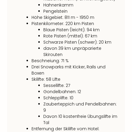
Ang
Hahnenkamm
Spor
Pengelstein
Skiu
Höhe Skigebiet: 811 m - 1950 m
in
Pistenkilometer: 220 km Pisten
Deu
Blaue Pisten (leicht): 94 km
Skiu
Rote Pisten (mittel): 67 km
in
Schwarze Pisten (schwer): 20 km
davon 39 km unpräparierte
Öste
Skirouten
Form
Beschneiung: 71 %
1
Drei Snowparks mit Kicker, Rails und
Reis
Boxen
Konz
Skilifte: 58 Lifte
Konz
Sessellifte: 27
Pitbu
Gondelbahnen: 12
Karo
Schlepplifte: 10
G
Zauberteppich und Pendelbahnen:
Back
9
Boy
Davon 10 kostenfreie Übungslifte im
Disn
Tal
in
Entfernung der Skilifte vom Hotel: