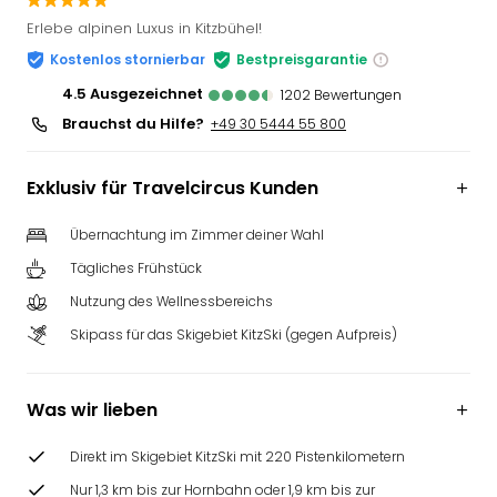
Slag
Erlebe alpinen Luxus in Kitzbühel!
Eftel
Kostenlos stornierbar
Bestpreisgarantie
LEG
Deu
4.5
ausgezeichnet
1202
Bewertungen
Parc
Brauchst du Hilfe?
+49 30 5444 55 800
Astér
Rast
Exklusiv für Travelcircus Kunden
Lan
Baye
Übernachtung im Zimmer deiner Wahl
Park
Plop
Tägliches Frühstück
Deu
Nutzung des Wellnessbereichs
(eh
Skipass für das Skigebiet KitzSki (gegen Aufpreis)
Holi
Park
Tivol
Was wir lieben
Kop
Futu
Direkt im Skigebiet KitzSki mit 220 Pistenkilometern
Bela
alle
Nur 1,3 km bis zur Hornbahn oder 1,9 km bis zur