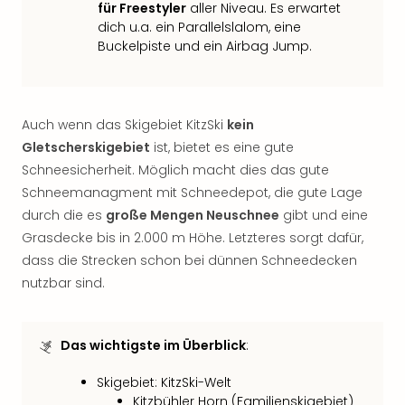
für Freestyler
aller Niveau. Es erwartet
Even
dich u.a. ein Parallelslalom, eine
at
Buckelpiste und ein Airbag Jump.
War
Bros.
Stud
Tour
Auch wenn das Skigebiet KitzSki
kein
Lon
Gletscherskigebiet
ist, bietet es eine gute
–
Schneesicherheit. Möglich macht dies das gute
The
Schneemanagment mit Schneedepot, die gute Lage
Mak
durch die es
große Mengen Neuschnee
gibt und eine
of
Harr
Grasdecke bis in 2.000 m Höhe. Letzteres sorgt dafür,
Pott
dass die Strecken schon bei dünnen Schneedecken
Form
nutzbar sind.
1
Die
Auss
Das wichtigste im Überblick
:
Imme
Auss
Skigebiet: KitzSki-Welt
alle
Kitzbühler Horn (Familienskigebiet)