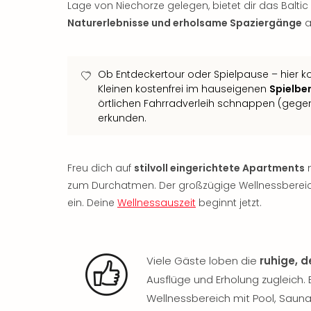
Lage von Niechorze gelegen, bietet dir das Balti
Naturerlebnisse und erholsame Spaziergänge
a
Ob Entdeckertour oder Spielpause – hier k
Kleinen kostenfrei im hauseigenen
Spielbe
örtlichen Fahrradverleih schnappen (gegen
erkunden.
Freu dich auf
stilvoll eingerichtete Apartments
m
zum Durchatmen. Der großzügige Wellnessbereich
ein. Deine
Wellnessauszeit
beginnt jetzt.
Viele Gäste loben die
ruhige, 
Ausflüge und Erholung zugleich
Wellnessbereich mit Pool, Sauna