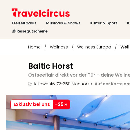
Freizeitparks
Musicals & Shows
Kultur & Sport
K
🎁 Reisegutscheine
Home
/
Wellness
/
Wellness Europa
/
Well
Baltic Horst
Ostseeflair direkt vor der Tür – deine Well
Klifowa 46
,
72-350
Niechorze
Auf der Karte a
Exklusiv bei uns
-
25
%