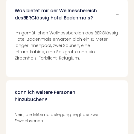
Ang
Spor
Was bietet mir der Wellnessbereich
Skiu
desBERGlässig Hotel Bodenmais?
in
Deu
Im gemütlichen Wellnessbereich des BERGlässig
Skiu
Hotel Bodenmais erwarten dich ein 15 Meter
in
langer Innenpool, zwei Saunen, eine
Öste
Infrarotkabine, eine Salzgrotte und ein
Form
Zirbenholz-Farblicht-Refugium.
1
Reis
Konz
Konz
Pitbu
Kann ich weitere Personen
Karo
hinzubuchen?
G
Back
Nein, die MAximalbelegung liegt bei zwei
Boy
Erwachsenen.
Disn
in