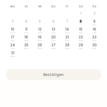
Sere
Park
Mo
Di
Mi
Do
Fr
Sa
So
Allw
1
2
Müns
3
4
5
6
7
8
9
Zoo
---
Leip
10
11
12
13
14
15
16
Safa
---
---
---
---
---
---
---
17
18
19
20
21
22
23
Beek
---
---
---
---
---
---
---
Ber
24
25
26
27
28
29
30
ZOO
---
---
---
---
---
---
---
31
Erle
---
Gels
Welt
Wal
Nau
Bestätigen
Aqu
Zool
Gar
Berli
alle
Ang