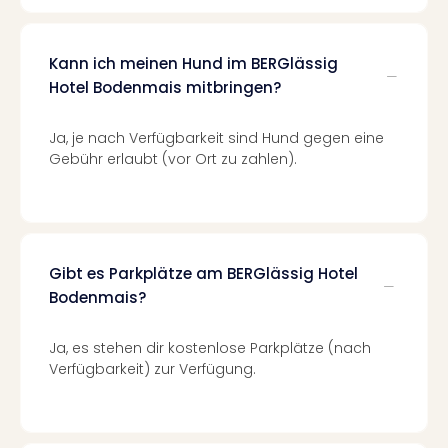
Even
at
War
Kann ich meinen Hund im BERGlässig
Bros.
Hotel Bodenmais mitbringen?
Stud
Tour
Ja, je nach Verfügbarkeit sind Hund gegen eine
Lon
Gebühr erlaubt (vor Ort zu zahlen).
–
The
Mak
of
Harr
Gibt es Parkplätze am BERGlässig Hotel
Pott
Bodenmais?
Form
1
Ja, es stehen dir kostenlose Parkplätze (nach
Die
Verfügbarkeit) zur Verfügung.
Auss
Imme
Auss
alle