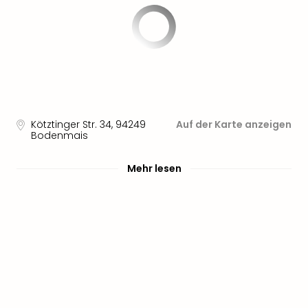
noc
meh
Frei
Frei
Eur
Frei
Deu
Frei
Kötztinger Str. 34
,
94249
Auf der Karte anzeigen
Nied
Bodenmais
Frei
Öste
Mehr lesen
Frei
Fran
Musi
&
Sho
Musi
Starl
Expr
Moul