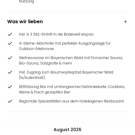
Nutzung
Ang
Wass
Trop
Was wir lieben
Isla
The
Inkl. 1x 3 Std.-Eintritt in die Badewelt elypso
Erdi
Rula
4-Sterne-Aktivhotel mit perfekter Ausgangslage für
Outdoor-Erlebnisse
Bad
Sch
Wellnessoase im Bayerischen Wald mit Finnischer Sauna,
aqu
Bio-Sauna, Salzgrotte & mehr
The
Inkl. Zugang zum Baumwipfelpfad Bayerischer Wald
Sins
(1x/Aufenthalt)
alle
BERGlässig Bar mit umfangreicher Getränkekarte: Cocktails,
Ang
Weine & frisch gezapftes Bier
Zoo
Regionale Spezialitäten aus dem hoteleigenen Restaurant
&
Safa
Erle
Zoo
Han
August 2026