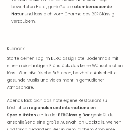
Thea
bewerteten Hotel, genieße die
atemberaubende
ABB
Natur
und lass dich vom Charme des BERGlässig
Voy
verzaubern.
in
Lon
Harr
Pott
Kulinarik
Thea
Lon
Starte deinen Tag im BERGlässig Hotel Bodenmais mit
GOP
einem reichhaltigen Frühstück, das keine Wünsche offen
Vari
lässt. Genieße frische Brötchen, herzhafte Aufschnitte,
Thea
gesunde Müslis und vieles mehr in gemütlicher
Frie
Pala
Atmosphäre.
Berli
Fest
Abends lädt dich das hoteleigene Restaurant zu
Neu
köstlichen
regionalen und internationalen
Fest
Spezialitäten
ein. In der
BERGlässig Bar
genießt du
Bad
anschließend eine große Auswahl an Cocktails, Weinen
Bad
und frisch gezapftem Bier in gemütlichem Ambiente.