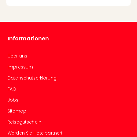
Con
Schl
Sch
Konz
alle
Ang
Informationen
Fest
Glüc
Insel
Über uns
Mer
Impressum
Lun
Black
Datenschutzerklärung
Festi
Nibiri
FAQ
Festi
Jobs
Ikar
Festi
Sitemap
alle
Ang
Reisegutschein
Loca
Werden Sie Hotelpartner!
Konz