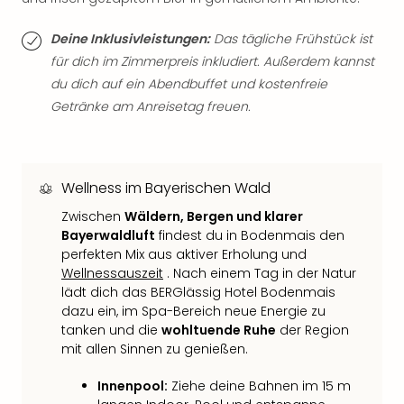
Qua
Com
Deine Inklusivleistungen:
Das tägliche Frühstück ist
Club
für dich im Zimmerpreis inkludiert. Außerdem kannst
Pret
du dich auf ein Abendbuffet und kostenfreie
Wo
alle
Getränke am Anreisetag freuen.
Ang
TV
Sho
ZDF
Wellness im Bayerischen Wald
Fern
Zwischen
Wäldern, Bergen und klarer
in
Bayerwaldluft
findest du in Bodenmais den
Main
perfekten Mix aus aktiver Erholung und
Stef
Wellnessauszeit
. Nach einem Tag in der Natur
Raa
lädt dich das BERGlässig Hotel Bodenmais
Sho
dazu ein, im Spa-Bereich neue Energie zu
alle
tanken und die
wohltuende Ruhe
der Region
Ang
mit allen Sinnen zu genießen.
Fest
Dom
Innenpool:
Ziehe deine Bahnen im 15 m