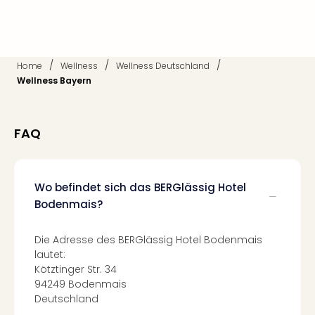
Mer
Ben
Mus
Stut
/
/
/
Home
Wellness
Wellness Deutschland
Pors
Wellness Bayern
Mus
Auto
Wolf
FAQ
BM
Mus
in
Mün
Wo befindet sich das BERGlässig Hotel
Barb
Bodenmais?
Mus
Tec
Die Adresse des BERGlässig Hotel Bodenmais
Spey
lautet:
alle
Kötztinger Str. 34
Ang
94249 Bodenmais
Auss
Deutschland
Ga