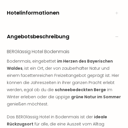
Rou
Das
Hotelinformationen
Musi
Köni
der
Löw
Angebotsbeschreibung
Die
Eisk
BERGlässig Hotel Bodenmais
Tarz
MJ
Bodenmais, eingebettet
im Herzen des Bayerischen
–
Waldes
, ist ein Ort, der von zauberhafter Natur und
Das
einem facettenreichen Freizeitangebot geprägt ist. Hier
Mich
können die Jahreszeiten in ihrer ganzen Pracht erlebt
Jac
werden, egal ob du die
schneebedeckten Berge
im
Musi
Der
Winter erleben oder die üppige
grüne Natur im Sommer
Teuf
genießen möchtest.
träg
Pra
Das BERGlässig Hotel in Bodenmais ist der
ideale
Die
Rückzugsort
für alle, die eine Auszeit vom Alltag