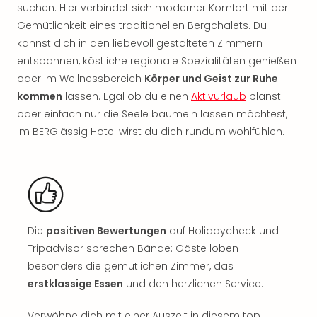
Sch
suchen. Hier verbindet sich moderner Komfort mit der
und
Gemütlichkeit eines traditionellen Bergchalets. Du
das
kannst dich in den liebevoll gestalteten Zimmern
Biest
entspannen, köstliche regionale Spezialitäten genießen
Wie
Mari
oder im Wellnessbereich
Körper und Geist zur Ruhe
Ther
kommen
lassen. Egal ob du einen
Aktivurlaub
planst
Sta
oder einfach nur die Seele baumeln lassen möchtest,
Ente
im BERGlässig Hotel wirst du dich rundum wohlfühlen.
Das
Pha
der
Ope
Köln
Tan
Die
positiven Bewertungen
auf Holidaycheck und
der
Tripadvisor sprechen Bände: Gäste loben
Vam
alle
besonders die gemütlichen Zimmer, das
Ang
erstklassige Essen
und den herzlichen Service.
Sho
&
Verwöhne dich mit einer Auszeit in diesem top