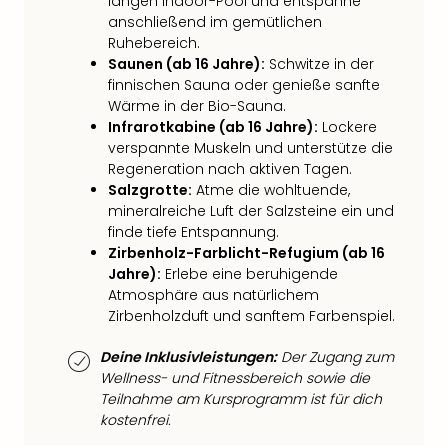
Fest
langen Indoor-Pool und entspanne
Stör
anschließend im gemütlichen
Fest
Ruhebereich.
Saunen (ab 16 Jahre):
Schwitze in der
Mus
finnischen Sauna oder genieße sanfte
Fuld
Wärme in der Bio-Sauna.
Are
Infrarotkabine (ab 16 Jahre):
Lockere
di
verspannte Muskeln und unterstütze die
Ver
Regeneration nach aktiven Tagen.
alle
Salzgrotte:
Atme die wohltuende,
Ang
mineralreiche Luft der Salzsteine ein und
Musi
finde tiefe Entspannung.
Musi
Zirbenholz-Farblicht-Refugium (ab 16
Ham
Jahre):
Erlebe eine beruhigende
alle
Atmosphäre aus natürlichem
Ang
Zirbenholzduft und sanftem Farbenspiel.
Kultu
&
Deine Inklusivleistungen:
Der Zugang zum
Spor
Wellness- und Fitnessbereich sowie die
Mus
Teilnahme am Kursprogramm ist für dich
Tec
kostenfrei.
Sins