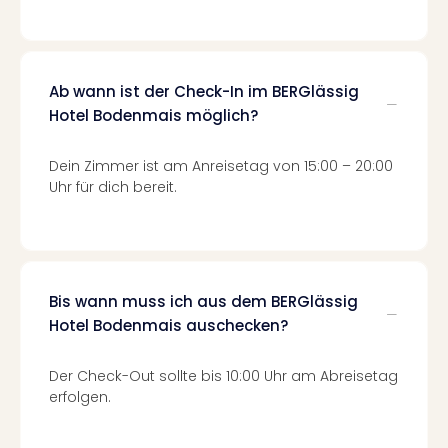
Of
Thro
Stud
Tour
Ab wann ist der Check-In im BERGlässig
Swar
Krist
Hotel Bodenmais möglich?
Mini
Wun
Dein Zimmer ist am Anreisetag von 15:00 – 20:00
Ham
Uhr für dich bereit.
War
Bros.
Stud
Tour
Lon
Bis wann muss ich aus dem BERGlässig
–
Hotel Bodenmais auschecken?
The
Mak
Der Check-Out sollte bis 10:00 Uhr am Abreisetag
of
erfolgen.
Harr
Pott
An