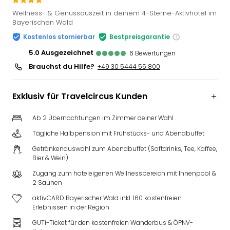
Slag
Wellness- & Genussauszeit in deinem 4-Sterne-Aktivhotel im
Eftel
Bayerischen Wald
LEG
Kostenlos stornierbar
Bestpreisgarantie
Deu
5.0
ausgezeichnet
6
Bewertungen
Parc
Astér
Brauchst du Hilfe?
+49 30 5444 55 800
Rast
Lan
Exklusiv für Travelcircus Kunden
Baye
Park
Ab 2 Übernachtungen im Zimmer deiner Wahl
Plop
Deu
Tägliche Halbpension mit Frühstücks- und Abendbuffet
(eh
Getränkenauswahl zum Abendbuffet (Softdrinks, Tee, Kaffee,
Holi
Bier & Wein)
Park
Zugang zum hoteleigenen Wellnessbereich mit Innenpool &
Tivol
2 Saunen
Kop
aktivCARD Bayerischer Wald inkl. 160 kostenfreien
Futu
Erlebnissen in der Region
Bela
GUTi-Ticket für den kostenfreien Wanderbus & ÖPNV-
alle