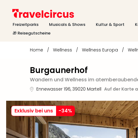
Freizeitparks
Musicals & Shows
Kultur & Sport
K
🎁 Reisegutscheine
Home
/
Wellness
/
Wellness Europa
/
Well
Burgaunerhof
Wandern und Wellness im atemberaubenden
Ennewasser 196
,
39020
Martell
Auf der Karte 
Exklusiv bei uns
-
34
%