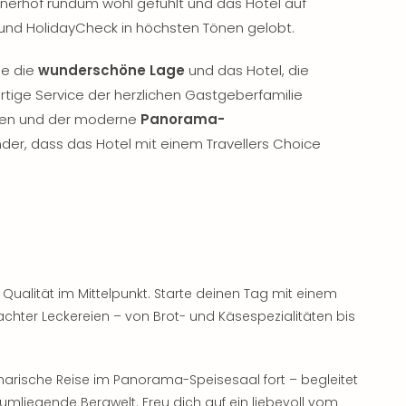
nerhof rundum wohl gefühlt und das Hotel auf
 und HolidayCheck in höchsten Tönen gelobt.
e die
wunderschöne Lage
und das Hotel, die
artige Service der herzlichen Gastgeberfamilie
ssen und der moderne
Panorama-
nder, dass das Hotel mit einem Travellers Choice
Qualität im Mittelpunkt. Starte deinen Tag mit einem
hter Leckereien – von Brot- und Käsespezialitäten bis
inarische Reise im Panorama-Speisesaal fort – begleitet
mliegende Bergwelt. Freu dich auf ein liebevoll vom