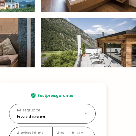
Bestpreisgarantie
Reisegruppe
Erwachsener
Anreisedatum
Abreisedatum