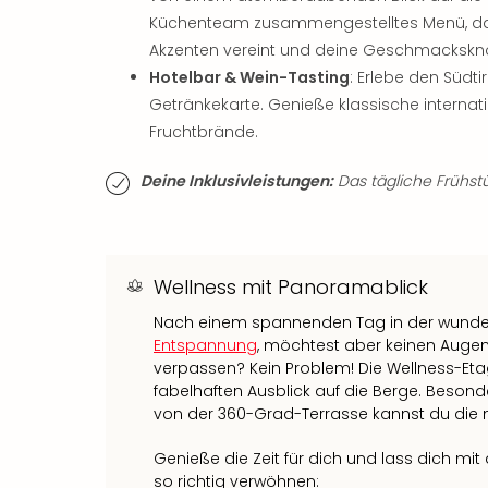
Küchenteam zusammengestelltes Menü, das s
Akzenten vereint und deine Geschmackskn
Hotelbar & Wein-Tasting
: Erlebe den Südti
Getränkekarte. Genieße klassische interna
Fruchtbrände.
Deine Inklusivleistungen:
Das tägliche Frühstüc
Wellness mit Panoramablick
Nach einem spannenden Tag in der wunder
Entspannung
, möchtest aber keinen Auge
verpassen? Kein Problem! Die Wellness-Etag
fabelhaften Ausblick auf die Berge. Besond
von der 360-Grad-Terrasse kannst du die
Genieße die Zeit für dich und lass dich m
so richtig verwöhnen: