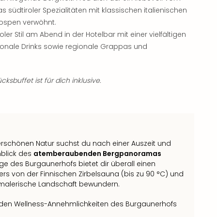
üdtiroler Spezialitäten mit klassischen italienischen
ospen verwöhnt.
roler Stil am Abend in der Hotelbar mit einer vielfältigen
tionale Drinks sowie regionale Grappas und
ksbuffet ist für dich inklusive.
schönen Natur suchst du nach einer Auszeit und
nblick des
atemberaubenden Bergpanoramas
e des Burgaunerhofs bietet dir überall einen
ers von der Finnischen Zirbelsauna (bis zu 90 °C) und
 malerische Landschaft bewundern.
it den Wellness-Annehmlichkeiten des Burgaunerhofs