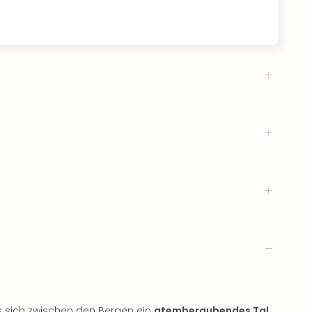
s sich zwischen den Bergen ein
atemberaubendes Tal