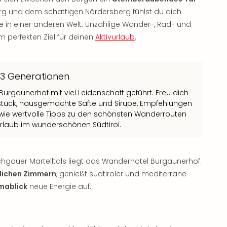
rg und dem schattigen Nördersberg fühlst du dich
e in einer anderen Welt. Unzählige Wander-, Rad- und
 perfekten Ziel für deinen
Aktivurlaub
.
 3 Generationen
Burgaunerhof mit viel Leidenschaft geführt. Freu dich
tück, hausgemachte Säfte und Sirupe, Empfehlungen
ie wertvolle Tipps zu den schönsten Wanderrouten
Urlaub im wunderschönen Südtirol.
hgauer Martelltals liegt das Wanderhotel Burgaunerhof.
lichen Zimmern
, genießt südtiroler und mediterrane
mablick
neue Energie auf.