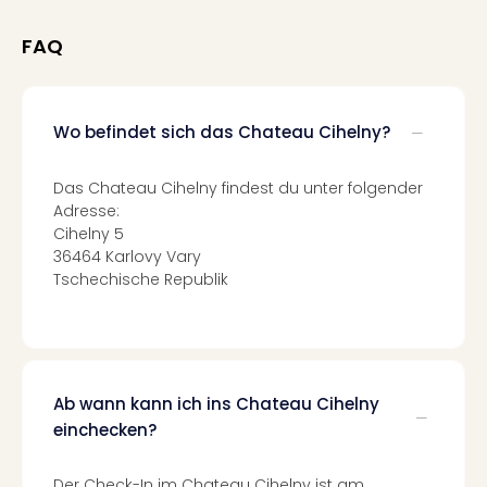
Fest
Stör
FAQ
Fest
Mus
Fuld
Are
Wo befindet sich das Chateau Cihelny?
di
Ver
Das Chateau Cihelny findest du unter folgender
alle
Adresse:
Ang
Cihelny 5
Musi
36464 Karlovy Vary
Musi
Tschechische Republik
Ham
alle
Ang
Kultu
&
Ab wann kann ich ins Chateau Cihelny
Spor
Mus
einchecken?
Tec
Sins
Der Check-In im Chateau Cihelny ist am