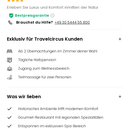
Slag
Erleben Sie Luxus und Komfort inmitten der Natur
Eftel
Bestpreisgarantie
LEG
Brauchst du Hilfe?
+49 30 5444 55 800
Deu
Parc
Astér
Exklusiv für Travelcircus Kunden
Rast
Lan
Ab 2 Übernachtungen im Zimmer deiner Wahl
Baye
Tägliche Halbpension
Park
Plop
Zugang zum Wellnessbereich
Deu
Teilmassage für zwei Personen
(eh
Holi
Park
Was wir lieben
Tivol
Kop
Historisches Ambiente trifft modernen Komfort
Futu
Gourmet-Restaurant mit regionalen Spezialitäten
Bela
alle
Entspannen im exklusiven Spa-Bereich