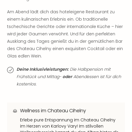
Thea
ABB
Am Abend lädt dich das hoteleigene Restaurant zu
Voy
einem kulinarischen Erlebnis ein. Ob traditionelle
in
tschechische Gerichte oder internationale Küche – hier
Lon
wird jeder Gaumen verwöhnt. Und für den perfekten
Harr
Ausklang des Tages genießt du in der gemütlichen Bar
Pott
des Chateau Cihelny einen exquisiten Cocktail oder ein
Thea
Glas edlen Wein.
Lon
GOP
Vari
Deine Inklusivleistungen:
Die Halbpension mit
Thea
Frühstück und Mittag-
oder
Abendessen ist für dich
Frie
kostenlos.
Pala
Berli
Fest
Neu
Wellness im Chateau Cihelny
Fest
Erlebe pure Entspannung im Chateau Cihelny
Bad
im Herzen von Karlovy Vary! Im stilvollen
Bad