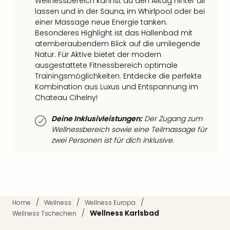
Wellnessbereich kannst du den Alltag hinter dir
Qua
lassen und in der Sauna, im Whirlpool oder bei
Com
einer Massage neue Energie tanken.
Club
Besonderes Highlight ist das Hallenbad mit
Pret
atemberaubendem Blick auf die umliegende
Wo
Natur. Für Aktive bietet der modern
alle
ausgestattete Fitnessbereich optimale
Ang
Trainingsmöglichkeiten. Entdecke die perfekte
TV
Kombination aus Luxus und Entspannung im
Sho
Chateau Cihelny!
ZDF
Fern
Deine Inklusivleistungen:
Der Zugang zum
in
Wellnessbereich sowie eine Teilmassage für
Main
zwei Personen ist für dich inklusive.
Stef
Raa
Sho
alle
Ang
/
/
/
Home
Wellness
Wellness Europa
Fest
/
Wellness Karlsbad
Wellness Tschechien
Dom