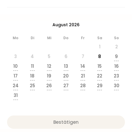
Ang
Wass
Trop
Isla
August 2026
The
Erdi
Mo
Di
Mi
Do
Fr
Sa
So
Rula
1
2
Bad
Sch
3
4
5
6
7
8
9
aqu
---
10
11
12
13
14
15
16
The
---
---
---
---
---
---
---
Sins
17
18
19
20
21
22
23
alle
---
---
---
---
---
---
---
24
25
26
27
28
29
30
Ang
---
---
---
---
---
---
---
Zoo
31
&
---
Safa
Erle
Zoo
Bestätigen
Han