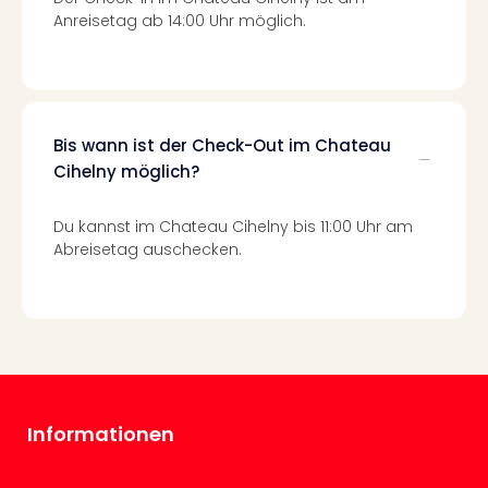
Mer
Anreisetag ab 14:00 Uhr möglich.
Ben
Mus
Stut
Pors
Mus
Bis wann ist der Check-Out im Chateau
Auto
Cihelny möglich?
Wolf
BM
Du kannst im Chateau Cihelny bis 11:00 Uhr am
Mus
Abreisetag auschecken.
in
Mün
Barb
Mus
Tec
Spey
alle
Ang
Informationen
Auss
Ga