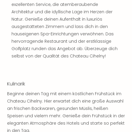
Sch
exzellenten Service, die atemberaubende
und
Architektur und die idyllische Lage im Herzen der
das
Natur. Genieße deinen Aufenthalt in luxuriös
Biest
Wie
ausgestatteten Zimmern und lass dich in den
Mari
hauseigenen Spa-Einrichtungen verwöhnen. Das
Ther
hervorragende Restaurant und der erstklassige
Sta
Golfplatz runden das Angebot ab. Überzeuge dich
Ente
selbst von der Qualität des Chateau Cihelny!
Das
Pha
der
Ope
Kulinarik
Köln
Tan
Beginne deinen Tag mit einem köstlichen Frühstück im
der
Chateau Cihelny. Hier erwartet dich eine große Auswahl
Vam
an frischen Backwaren, gesunden Müslis, heißen
alle
Speisen und vielem mehr. Genieße dein Frühstück in der
Ang
eleganten Atmosphäre des Hotels und starte so perfekt
Sho
&
in den Tag.