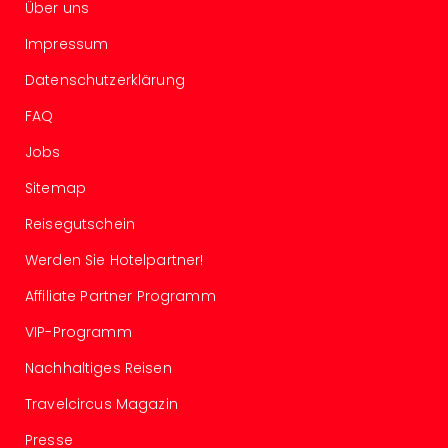
Of
Über uns
Thro
Impressum
Stud
Tour
Datenschutzerklärung
Swar
Krist
FAQ
Mini
Jobs
Wun
Ham
Sitemap
War
Reisegutschein
Bros.
Stud
Werden Sie Hotelpartner!
Tour
Lon
Affiliate Partner Programm
–
VIP-Programm
The
Mak
Nachhaltiges Reisen
of
Harr
Travelcircus Magazin
Pott
Presse
An