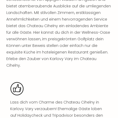
Rou
bietet atemberaubende Ausblicke auf die umliegenden
Das
Landschaften. Mit stilvollen Zimmern, erstklassigen
Musi
Annehmlichkeiten und einem hervorragenden Service
Köni
der
bietet das Chateau Cihelny ein einladendes Ambiente
Löw
für alle Gäste. Hier kannst du dich in der Wellness-Oase
Die
verwöhnen lassen, im preisgekrönten Golfplatz dein
Eisk
Können unter Beweis stellen oder einfach nur die
Tarz
exquisite Küche im hoteleigenen Restaurant genießen.
MJ
Erlebe den Zauber von Karlovy Vary im Chateau
–
Cihelny.
Das
Mich
Jac
Musi
Der
Teuf
träg
Lass dich vom Charme des Chateau Cihelny in
Pra
Karlovy Vary verzaubern! Ehemalige Gäste loben
Die
auf Holidaycheck und Tripadvisor besonders den