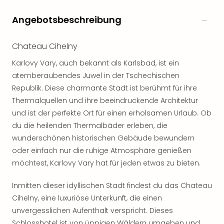
noc
Angebotsbeschreibung
meh
Frei
Frei
Chateau Cihelny
Eur
Karlovy Vary, auch bekannt als Karlsbad, ist ein
Frei
Deu
atemberaubendes Juwel in der Tschechischen
Frei
Republik. Diese charmante Stadt ist berühmt für ihre
Nied
Thermalquellen und ihre beeindruckende Architektur
Frei
und ist der perfekte Ort für einen erholsamen Urlaub. Ob
Öste
du die heilenden Thermalbäder erleben, die
Frei
wunderschönen historischen Gebäude bewundern
Fran
oder einfach nur die ruhige Atmosphäre genießen
Musi
&
möchtest, Karlovy Vary hat für jeden etwas zu bieten.
Sho
Musi
Inmitten dieser idyllischen Stadt findest du das Chateau
Starl
Cihelny, eine luxuriöse Unterkunft, die einen
Expr
unvergesslichen Aufenthalt verspricht. Dieses
Moul
Schlosshotel ist von üppigen Wäldern umgeben und