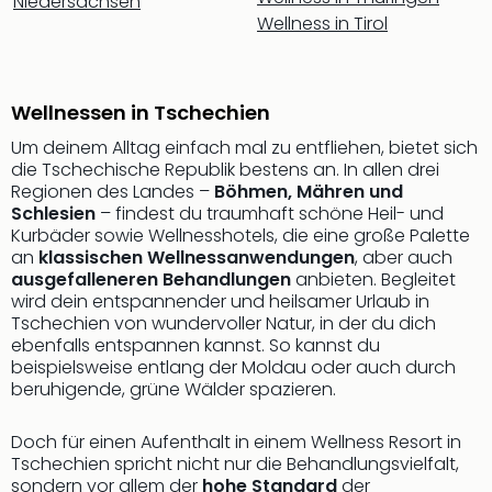
Niedersachsen
Rou
Wellness in Tirol
Das
Musi
Köni
der
Wellnessen in Tschechien
Löw
Um deinem Alltag einfach mal zu entfliehen, bietet sich
Die
die Tschechische Republik bestens an. In allen drei
Eisk
Regionen des Landes –
Böhmen, Mähren und
Tarz
Schlesien
– findest du traumhaft schöne Heil- und
MJ
Kurbäder sowie Wellnesshotels, die eine große Palette
–
an
klassischen Wellnessanwendungen
, aber auch
Das
ausgefalleneren Behandlungen
anbieten. Begleitet
Mich
wird dein entspannender und heilsamer Urlaub in
Tschechien von wundervoller Natur, in der du dich
Jac
ebenfalls entspannen kannst. So kannst du
Musi
beispielsweise entlang der Moldau oder auch durch
Der
beruhigende, grüne Wälder spazieren.
Teuf
träg
Doch für einen Aufenthalt in einem Wellness Resort in
Pra
Tschechien spricht nicht nur die Behandlungsvielfalt,
Die
sondern vor allem der
hohe Standard
der