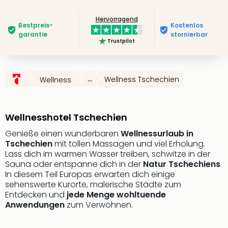
Slag
Hervorragend
Eftel
Bestpreis­
Kostenlos
LEG
garantie
stornierbar
Trustpilot
Deu
Parc
Astér
Rast
...
Wellness Tschechien
Wellness
Lan
Baye
Park
Wellnesshotel Tschechien
Plop
Deu
Genieße einen wunderbaren
Wellnessurlaub in
Tschechien
mit tollen Massagen und viel Erholung.
(eh
Lass dich im warmen Wasser treiben, schwitze in der
Holi
Sauna oder entspanne dich in der
Natur Tschechiens
.
Park
In diesem Teil Europas erwarten dich einige
Tivol
sehenswerte Kurorte, malerische Städte zum
Kop
Entdecken und
jede Menge wohltuende
Futu
Anwendungen
zum Verwöhnen.
Bela
alle