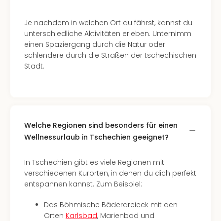
Mer
Ben
Je nachdem in welchen Ort du fährst, kannst du
Mus
unterschiedliche Aktivitäten erleben. Unternimm
Stut
einen Spaziergang durch die Natur oder
Pors
schlendere durch die Straßen der tschechischen
Mus
Stadt.
Auto
Wolf
BM
Mus
in
Welche Regionen sind besonders für einen
Mün
Barb
Wellnessurlaub in Tschechien geeignet?
Mus
Tec
In Tschechien gibt es viele Regionen mit
Spey
verschiedenen Kurorten, in denen du dich perfekt
alle
entspannen kannst. Zum Beispiel:
Ang
Auss
Das Böhmische Bäderdreieck mit den
Ga
Orten
Karlsbad
, Marienbad und