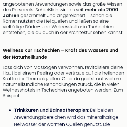
Sch
angebotenen Anwendungen sowie das große Wissen
und
des Personals. Schließlich wird es seit
mehr als 2000
das
Jahren
gesammelt und angereichert – schon die
Biest
Römer nutzten die Heilquellen und ließen so eine
Wie
vielfältige Bäder- und Wellnesskultur in Tschechien
Mari
entstehen, die du auch in der Architektur sehen kannst.
Ther
Sta
Wellness Kur Tschechien – Kraft des Wassers und
Ente
Das
der Naturheilkunde
Pha
Lass dich von Massagen verwöhnen, revitalisiere deine
der
Haut bei einem Peeling oder vertraue auf die heilenden
Ope
Kräfte der Thermalquellen. Oder du greifst auf weitere
Köln
naturheilkundliche Behandlungen zurück, die in vielen
Tan
Wellnesshotels in Tschechien angeboten werden. Zum
der
Beispiel:
Vam
alle
Trinkkuren und Balneotherapien
: Bei beiden
Ang
Anwendungsbereichen wird das mineralhaltige
Sho
Heilwasser der warmen Quellen genutzt. Die
&