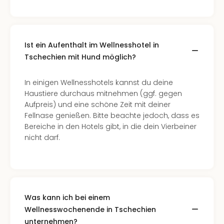
Fest
Stör
Fest
Mus
Fuld
Ist ein Aufenthalt im Wellnesshotel in
Are
Tschechien mit Hund möglich?
di
Ver
In einigen Wellnesshotels kannst du deine
alle
Haustiere durchaus mitnehmen (ggf. gegen
Ang
Aufpreis) und eine schöne Zeit mit deiner
Musi
Fellnase genießen. Bitte beachte jedoch, dass es
Musi
Bereiche in den Hotels gibt, in die dein Vierbeiner
Ham
nicht darf.
alle
Ang
Kultu
&
Spor
Mus
Was kann ich bei einem
Tec
Wellnesswochenende in Tschechien
Sins
unternehmen?