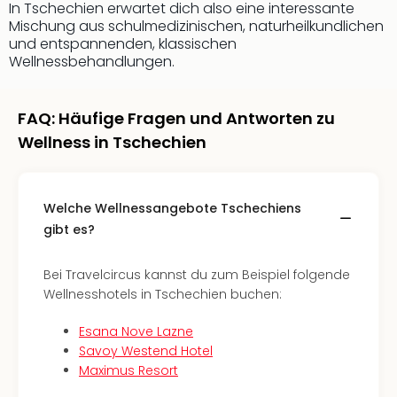
Qua
In Tschechien erwartet dich also eine interessante
Mischung aus schulmedizinischen, naturheilkundlichen
Com
und entspannenden, klassischen
Club
Wellnessbehandlungen.
Pret
Wo
alle
FAQ: Häufige Fragen und Antworten zu
Ang
Wellness in Tschechien
TV
Sho
ZDF
Fern
Welche Wellnessangebote Tschechiens
in
gibt es?
Main
Stef
Bei Travelcircus kannst du zum Beispiel folgende
Raa
Wellnesshotels in Tschechien buchen:
Sho
alle
Esana Nove Lazne
Ang
Savoy Westend Hotel
Fest
Maximus Resort
Dom