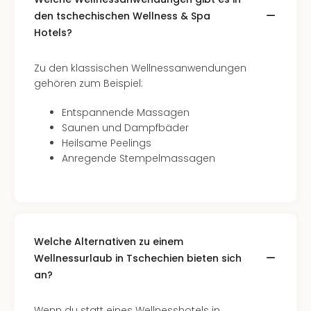
Ang
den tschechischen Wellness & Spa
Spor
Hotels?
Skiu
in
Zu den klassischen Wellnessanwendungen
Deu
gehören zum Beispiel:
Skiu
in
Entspannende Massagen
Öste
Saunen und Dampfbäder
Form
Heilsame Peelings
1
Anregende Stempelmassagen
Reis
Konz
Konz
Pitbu
Karo
G
Welche Alternativen zu einem
Back
Wellnessurlaub in Tschechien bieten sich
Boy
an?
Disn
in
Wenn du statt eines Wellnesshotels in