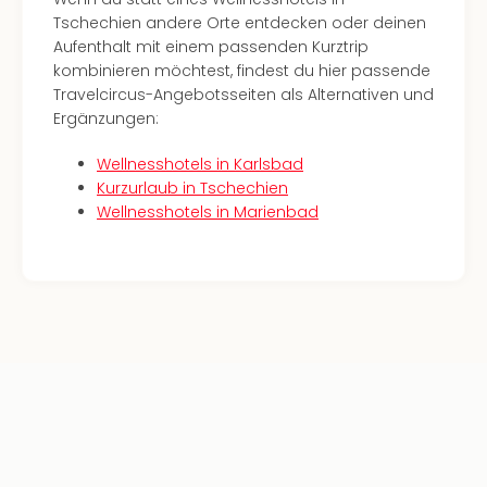
Con
Tschechien andere Orte entdecken oder deinen
Schl
Aufenthalt mit einem passenden Kurztrip
Sch
kombinieren möchtest, findest du hier passende
Konz
Travelcircus-Angebotsseiten als Alternativen und
alle
Ergänzungen:
Ang
Fest
Wellnesshotels in Karlsbad
Glüc
Kurzurlaub in Tschechien
Insel
Wellnesshotels in Marienbad
Mer
Lun
Black
Festi
Nibiri
Festi
Ikar
Festi
alle
Ang
Loca
Konz