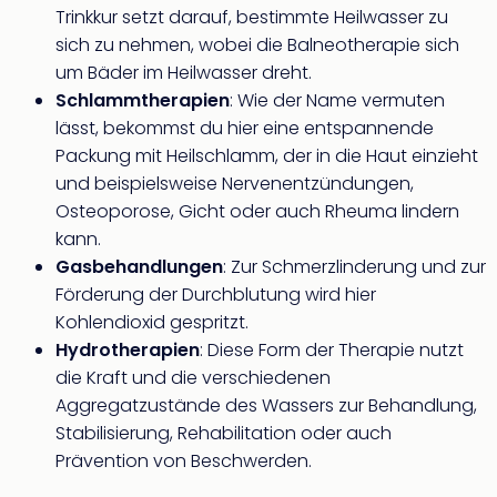
Trinkkur setzt darauf, bestimmte Heilwasser zu
Thea
ABB
sich zu nehmen, wobei die Balneotherapie sich
Voy
um Bäder im Heilwasser dreht.
in
Schlammtherapien
: Wie der Name vermuten
Lon
lässt, bekommst du hier eine entspannende
Harr
Packung mit Heilschlamm, der in die Haut einzieht
Pott
und beispielsweise Nervenentzündungen,
Thea
Osteoporose, Gicht oder auch Rheuma lindern
Lon
GOP
kann.
Vari
Gasbehandlungen
: Zur Schmerzlinderung und zur
Thea
Förderung der Durchblutung wird hier
Frie
Kohlendioxid gespritzt.
Pala
Hydrotherapien
: Diese Form der Therapie nutzt
Berli
die Kraft und die verschiedenen
Fest
Aggregatzustände des Wassers zur Behandlung,
Neu
Fest
Stabilisierung, Rehabilitation oder auch
Bad
Prävention von Beschwerden.
Bad