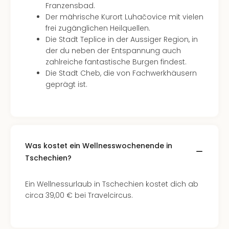
Of
Franzensbad.
Thro
Der mährische Kurort Luhačovice mit vielen
Stud
frei zugänglichen Heilquellen.
Tour
Die Stadt Teplice in der Aussiger Region, in
Swar
der du neben der Entspannung auch
Krist
zahlreiche fantastische Burgen findest.
Mini
Die Stadt Cheb, die von Fachwerkhäusern
Wun
geprägt ist.
Ham
War
Bros.
Stud
Tour
Was kostet ein Wellnesswochenende in
Lon
Tschechien?
–
The
Mak
Ein Wellnessurlaub in Tschechien kostet dich ab
of
circa 39,00 € bei Travelcircus.
Harr
Pott
An