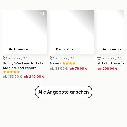
Ang
Wass
4.3
Trop
Isla
The
Erdi
Rula
Bad
Halbpension
Frühstück
Halbpension
Sch
Karlsbad, CZ
Karlsbad, CZ
Karlsbad, CZ
aqu
Savoy Westend Hotel –
Venus
Hotel U Zamecku
The
Medical Spa Resort
ab
88,00 €
ab
79,00 €
ab
206,00 €
Sins
ab
353,00 €
ab
240,00 €
alle
Ang
Zoo
Alle Angebote ansehen
&
Safa
Erle
Zoo
Han