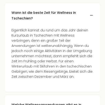
Even
at
Wann ist die beste Zeit für Wellness in
War
Tschechien?
Bros.
Stud
Tour
Eigentlich kannst du rund um das Jahr deinen
Lon
Kurzurlaub in Tschechien mit Wellness
–
verbringen, denn ein großer Teil der
The
Anwendungen ist wetterunabhängig. Wenn du
Mak
jedoch noch einige Aktivitäten in der Umgebung
of
unternehmen möchtest, dann empfiehlt sich die
Harr
Zeit im Frühling oder Herbst. Für einen
Pott
Winterurlaub mit Skifahren in den tschechischen
Form
Gebirgen, wie dem Riesengebirge, bietet sich die
1
Zeit zwischen Dezember und März an.
Die
Auss
Imme
Auss
alle
Welche Wellnessanwendungen gibt es in