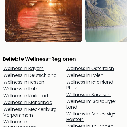
noc
meh
Frei
Frei
Eur
Frei
Deu
Frei
Nied
Beliebte Wellness-Regionen
Frei
Öste
Wellness in Bayern
Wellness in Österreich
Frei
Wellness in Deutschland
Wellness in Polen
Fran
Wellness in Hessen
Wellness in Rheinland-
Musi
Pfalz
Wellness in Italien
&
Wellness in Sachsen
Wellness in Karlsbad
Sho
Wellness im Salzburger
Wellness in Marienbad
Musi
Land
Wellness in Mecklenburg-
Starl
Wellness in Schleswig-
Vorpommern
Expr
Holstein
Wellness in
Moul
Wellness in Thüringen