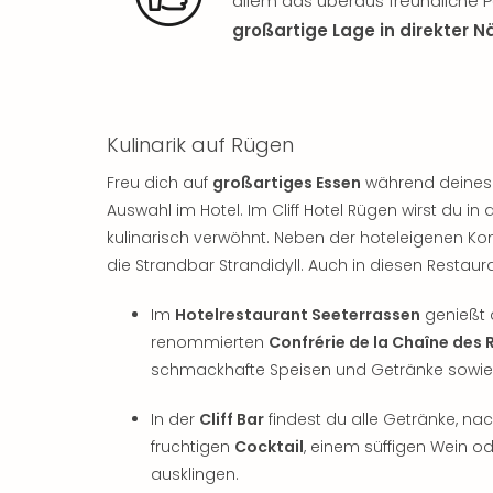
allem das überaus freundliche P
großartige Lage in direkter 
Kulinarik auf Rügen
Freu dich auf
großartiges Essen
während deines 
Auswahl im Hotel. Im Cliff Hotel Rügen wirst du 
kulinarisch verwöhnt. Neben der hoteleigenen K
die Strandbar Strandidyll. Auch in diesen Restau
Im
Hotelrestaurant Seeterrassen
genießt 
renommierten
Confrérie de la Chaîne des 
schmackhafte Speisen und Getränke sowie au
In der
Cliff Bar
findest du alle Getränke, na
fruchtigen
Cocktail
, einem süffigen Wein o
ausklingen.