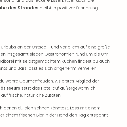
ersonal und das leckere Essen. Aber auch die
Nähe des Strandes
bleibt in positiver Erinnerung.
Urlaubs an der Ostsee – und vor allem auf eine große
in den insgesamt sieben Gastronomien rund um die Uhr
onditorei mit selbstgemachtem Kuchen findest du auch
rants und Bars lässt es sich angenehm verweilen:
du wahre Gaumenfreuden. Als erstes Mitglied der
Rôtisseurs
setzt das Hotel auf außergewöhnlich
f frische, natürliche Zutaten.
ch denen du dich sehnen könntest. Lass mit einem
der einem frischen Bier in der Hand den Tag entspannt