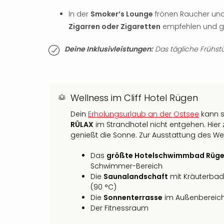
In der
Smoker’s Lounge
frönen Raucher und 
Zigarren oder Zigaretten
empfehlen und ge
Deine Inklusivleistungen:
Das tägliche Frühstüc
Wellness im Cliff Hotel Rügen
Dein
Erholungsurlaub an der Ostsee
kann s
RÜLAX
im Strandhotel nicht entgehen. Hier 
genießt die Sonne. Zur Ausstattung des W
Das
größte Hotelschwimmbad Rüg
Schwimmer-Bereich
Die
Saunalandschaft
mit Kräuterbad
(90 °C)
Die
Sonnenterrasse
im Außenbereic
Der Fitnessraum