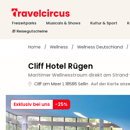
Freizeitparks
Musicals & Shows
Kultur & Sport
K
🎁 Reisegutscheine
Home
/
Wellness
/
Wellness Deutschland
/
Cliff Hotel Rügen
Maritimer Wellnesstraum direkt am Strand v
Cliff am Meer 1
,
18586
Sellin
Auf der Karte anz
Exklusiv bei uns
-
25
%