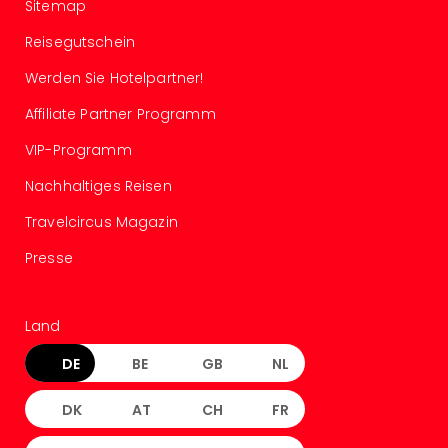
Sitemap
Rou
Das
Reisegutschein
Musi
Köni
Werden Sie Hotelpartner!
der
Affiliate Partner Programm
Löw
Die
VIP-Programm
Eisk
Tarz
Nachhaltiges Reisen
MJ
Travelcircus Magazin
–
Das
Presse
Mich
Jac
Musi
Land
Der
Teuf
DE
BE
GB
NL
träg
Pra
DK
AT
CH
FR
Die