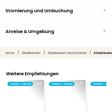
Sere
Park
Stornierung und Umbuchung
Allw
Müns
Zoo
Leip
Anreise & Umgebung
Safa
Beek
Ber
ZOO
/
/
/
Home
Städtereisen
Städtereisen Deutschland
Städtereise
Erle
Gels
Welt
Wal
Weitere Empfehlungen
Nau
Aqu
4.6
3.2
Ticket + Hotel
Ticket + Hotel
Ticket + Hot
Zool
Gar
Berli
alle
Ang