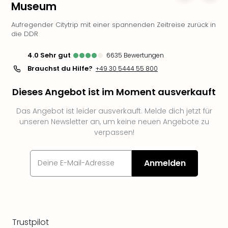
Museum
Slag
Eftel
Aufregender Citytrip mit einer spannenden Zeitreise zurück in
LEG
die DDR
Deu
Parc
4.0
sehr gut
6635
Bewertungen
Astér
Brauchst du Hilfe?
+49 30 5444 55 800
Rast
Lan
Dieses Angebot ist im Moment ausverkauft
Baye
Park
Das Angebot ist leider ausverkauft. Melde dich jetzt für
unseren Newsletter an, um keine neuen Angebote zu
Plop
verpassen!
Deu
(eh
Holi
Anmelden
Park
Tivol
Kop
Futu
Bela
Trustpilot
alle