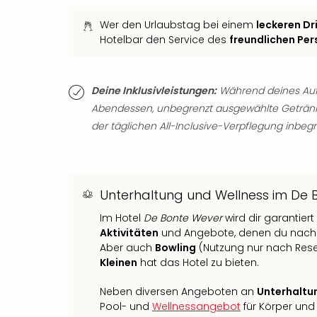
Wer den Urlaubstag bei einem
leckeren Dr
Hotelbar den Service des
freundlichen Per
Deine Inklusivleistungen:
Während deines Aufen
Abendessen, unbegrenzt ausgewählte Getränk
der täglichen All-Inclusive-Verpflegung inbegri
Unterhaltung und Wellness im De 
Im Hotel
De Bonte Wever
wird dir garantier
Aktivitäten
und Angebote, denen du nachgeh
Aber auch
Bowling
(Nutzung nur nach Rese
Kleinen
hat das Hotel zu bieten.
Neben diversen Angeboten an
Unterhaltu
Pool- und
Wellnessangebot
für Körper und