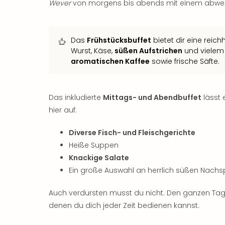
Wever
von morgens bis abends mit einem abwech
Das
Frühstücksbuffet
bietet dir eine reic
Wurst, Käse,
süßen Aufstrichen
und vielem
aromatischen Kaffee
sowie frische Säfte.
Das inkludierte
Mittags- und Abendbuffet
lässt
hier auf:
Diverse Fisch- und Fleischgerichte
Heiße Suppen
Knackige Salate
Ein große Auswahl an herrlich süßen Nachs
Auch verdursten musst du nicht. Den ganzen Ta
denen du dich jeder Zeit bedienen kannst.