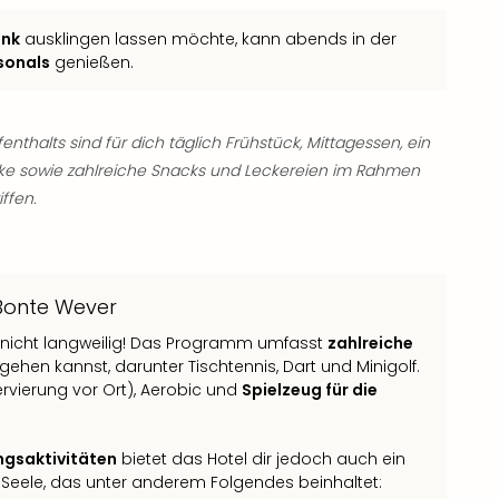
ink
ausklingen lassen möchte, kann abends in der
sonals
genießen.
thalts sind für dich täglich Frühstück, Mittagessen, ein
e sowie zahlreiche Snacks und Leckereien im Rahmen
ffen.
Bonte Wever
t nicht langweilig! Das Programm umfasst
zahlreiche
en kannst, darunter Tischtennis, Dart und Minigolf.
rvierung vor Ort), Aerobic und
Spielzeug für die
ngsaktivitäten
bietet das Hotel dir jedoch auch ein
 Seele, das unter anderem Folgendes beinhaltet: