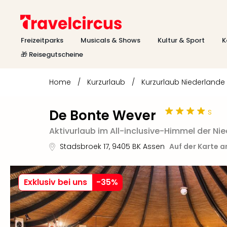
Freizeitparks
Musicals & Shows
Kultur & Sport
K
🎁 Reisegutscheine
Home
/
Kurzurlaub
/
Kurzurlaub Niederlande
s
De Bonte Wever
Aktivurlaub im All-inclusive-Himmel der Ni
Stadsbroek 17
,
9405 BK
Assen
Auf der Karte 
Exklusiv bei uns
-
35
%