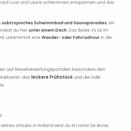
u nach Lust und Laune schlemmen, entspannen und das
n
subtropisches Schwimmbad und Saunaparadies
, ein
indest du hier
unter einem Dach
. Das Beste: Es ist im
ehnt, unternimmt eine
Wander- oder Fahrradtour
in die
ben auf Reisebewertungsportalen besonders den
tarbeiter, das
leckere Frühstück
und die tolle
ls.
r
deines Urlaubs in Holland wirst du im Hotel
De Bonte