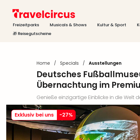
Freizeitparks
Musicals & Shows
Kultur & Sport
K
🎁 Reisegutscheine
Home
/
Specials
/
Ausstellungen
Deutsches Fußballmuseu
Übernachtung im Premi
Genieße einzigartige Einblicke in die Welt 
Exklusiv bei uns
-
27
%