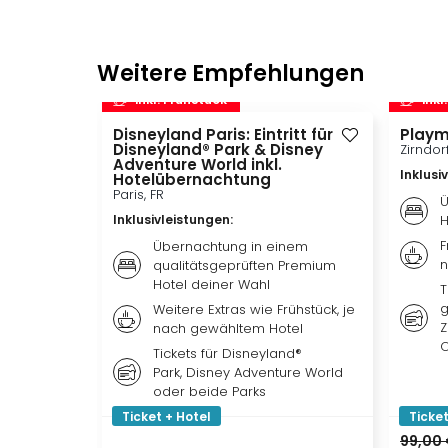
Weitere Empfehlungen
inkl. Frühstück
inkl
Disneyland Paris: Eintritt für
Playm
Disneyland® Park & Disney
Zirndor
Adventure World inkl.
Inklusi
Hotelübernachtung
Paris, FR
Ü
Inklusivleistungen
:
H
F
Übernachtung in einem
n
qualitätsgeprüften Premium
Hotel deiner Wahl
T
g
Weitere Extras wie Frühstück, je
Z
nach gewähltem Hotel
O
Tickets für Disneyland®
Park, Disney Adventure World
oder beide Parks
Ticket + Hotel
Ticket
99,00