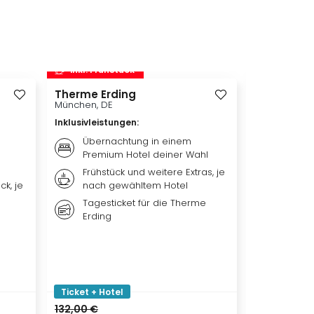
inkl. Frühstück
inkl. Frü
Therme Erding
Disneys D
München, DE
Hamburg, D
Inklusivleistungen
:
Inklusivleis
Übernachtung in einem
Übern
Premium Hotel deiner Wahl
Premi
Frühstück und weitere Extras, je
Weiter
ck, je
nach gewähltem Hotel
nach 
Tagesticket für die Therme
Ticket
Erding
DER L
Ticket + Hotel
Ticket + Ho
132,00 €
144,00 €