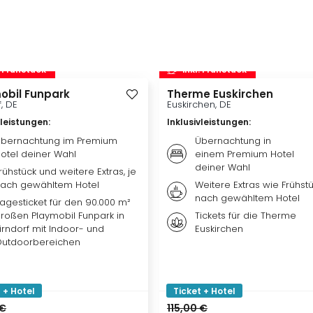
. Frühstück
inkl. Frühstück
obil Funpark
Therme Euskirchen
f, DE
Euskirchen, DE
vleistungen
:
Inklusivleistungen
:
bernachtung im Premium
Übernachtung in
otel deiner Wahl
einem Premium Hotel
deiner Wahl
rühstück und weitere Extras, je
ach gewähltem Hotel
Weitere Extras wie Frühstü
nach gewähltem Hotel
agesticket für den 90.000 m²
roßen Playmobil Funpark in
Tickets für die Therme
irndorf mit Indoor- und
Euskirchen
utdoorbereichen
 + Hotel
Ticket + Hotel
 €
115,00 €