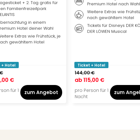
agesticket + 2. Tag gratis für
Premium Hotel nach Wahl
en Familienfreizeitpark
Weitere Extras wie Frühstü
ELANTIS
nach gewähltem Hotel
bernachtung in einem
Tickets für Disneys DER K
remium Hotel deiner Wahl
DER LÖWEN Musical
eitere Extras wie Frühstück, je
ach gewähltem Hotel
 + Hotel
Ticket + Hotel
 €
144,00 €
,00 €
ab
115,00 €
son für 1
pro Person für 1
zum Angebot
zum Ange
Nacht