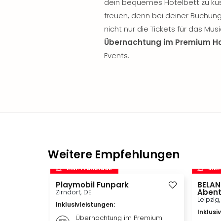
dein bequemes Hotelbett zu kus
freuen, denn bei deiner Buchun
nicht nur die Tickets für das Mus
Übernachtung im Premium Ho
Events.
Weitere Empfehlungen
inkl. Frühstück
inkl
Playmobil Funpark
BELAN
Abent
Zirndorf, DE
Leipzig
Inklusivleistungen
:
Inklusi
Übernachtung im Premium