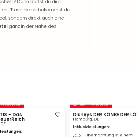
cheln? Dann darfst du dich
g mit Travelcircus bekommst du
ical, sondern direkt auch eine
tel
ganz in der Nähe des
. Frühstück
inkl. Frühstück
TIS – Das
Disneys DER KÖNIG DER L
euerReich
Hamburg, DE
, DE
Inklusivleistungen
:
vleistungen
:
Übernachtung in einem