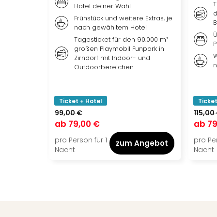
T
Hotel deiner Wahl
d
Frühstück und weitere Extras, je
B
nach gewähltem Hotel
Ü
Tagesticket für den 90.000 m²
P
großen Playmobil Funpark in
W
Zirndorf mit Indoor- und
n
Outdoorbereichen
Ticket + Hotel
Ticket
99,00 €
115,00
ab
79,00 €
ab
79
pro Person für 1
pro Per
zum Angebot
Nacht
Nacht