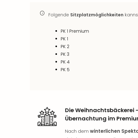
Folgende
Sitzplatzmöglichkeiten
kanns
PK 1 Premium
PK 1
PK 2
PK 3
PK 4
PK 5
Die Weihnachtsbäckerei –
Übernachtung im Premiu
Nach dem
winterlichen Spekt