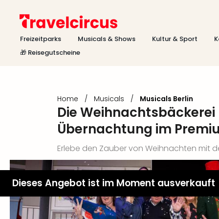
Freizeitparks
Musicals & Shows
Kultur & Sport
K
🎁 Reisegutscheine
Home
/
Musicals
/
Musicals Berlin
Die Weihnachtsbäckerei –
Übernachtung im Premi
Erlebe den Zauber von Weihnachten mit de
Dieses Angebot ist im Moment ausverkauft