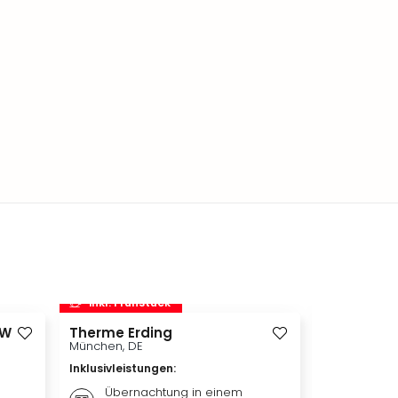
inkl. Frühstück
inkl. Frü
ÖWEN
Therme Erding
Disneyland 
Disneylan
München, DE
Adventure 
Inklusivleistungen
:
Hotelübe
Paris, FR
Übernachtung in einem