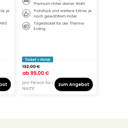
Premium Hotel deiner Wahl
Inklusivleis
ck, je
Frühstück und weitere Extras, je
Übern
nach gewähltem Hotel
qualit
Hotel 
ÖNIG
Tagesticket für die Therme
Erding
Weiter
nach 
Ticket
Park, 
oder b
Ticket + Hotel
Ticket + Ho
132,00 €
ab
99,00 €
ab
119,00
pro Person für 1
pro Person f
bot
zum Angebot
Nacht
Nacht