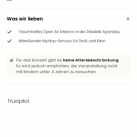
Ang
Wass
Trop
Was wir lieben
Isla
The
Traumhaftes Open Air Erlebnis in der Zitadelle Spandau
Erdi
Mitreißender HipHop-Genuss für Groß und Klein
Rula
Bad
Sch
Für das Konzert gibt es
keine Altersbeschränkung
.
aqu
Es wird jedoch empfohlen, die Veranstaltung nicht
The
mit Kindern unter 3 Jahren zu besuchen.
Sins
alle
Ang
Zoo
Trustpilot
&
Safa
Erle
Zoo
Han