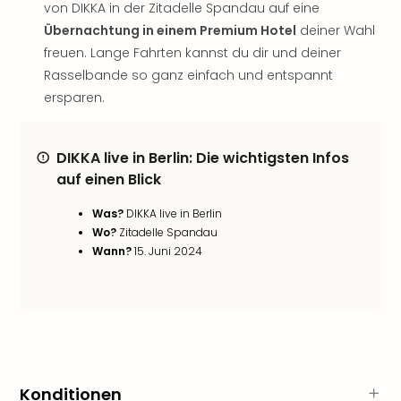
Sch
von DIKKA in der Zitadelle Spandau auf eine
und
Übernachtung in einem Premium Hotel
deiner Wahl
das
freuen. Lange Fahrten kannst du dir und deiner
Biest
Rasselbande so ganz einfach und entspannt
Wie
ersparen.
Mari
Ther
Sta
DIKKA live in Berlin: Die wichtigsten Infos
Ente
auf einen Blick
Das
Pha
Was?
DIKKA live in Berlin
der
Wo?
Zitadelle Spandau
Ope
Wann?
15. Juni 2024
Köln
Tan
der
Vam
alle
Ang
Sho
Konditionen
&