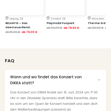
Qua
Com
Club
Pret
Leipzig, DE
Zirndorf, DE
München, DE
BELANTIS – Das
Playmobil Funpark
Therme Erding
Wo
AbenteuerReich
ab
99,00 €
ab
79,00 €
ab
132,00 €
ab
alle
ab
115,00 €
ab
79,00 €
Ang
TV
Sho
ZDF
Fern
FAQ
in
Main
Stef
Wann und wo findet das Konzert von
Raa
DIKKA statt?
Sho
alle
Das Konzert von DIKKA findet am 15. Juni 2024 um 17:30
Ang
Uhr in der Zitadelle Spandau statt. Bitte beachte, dass
Fest
es sich um ein Open Air Konzert handelt und zieh dich
Dom
den Wetterbedingungen passend an.