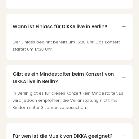
Fest
Stör
Fest
Mus
Wann ist Einlass für DIKKA live in Berlin?
Fuld
Are
di
Der Einlass beginnt bereits um 15:00 Uhr. Das Konzert
Ver
startet um 17:30 Uhr.
alle
Ang
Musi
Gibt es ein Mindestalter beim Konzert von
Musi
DIKKA live in Berlin?
Ham
alle
In Berlin gibt es für dieses Konzert kein Mindestalter. Es
Ang
wird jedoch empfohlen, die Veranstaltung nicht mit
Kultu
Kindern unter 3 Jahren zu besuchen.
&
Spor
Mus
Tec
Für wen ist die Musik von DIKKA geeignet?
Sins