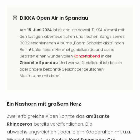
noc
meh
DIKKA Open Air in Spandau
Frei
Frei
Am
15. Juni 2024
ist es endlich soweit: DIKKA kommt mit
Eur
den lustigen, abenteuerlichen und frechen Songs seines
Frei
2022 erschienenen Albums „Boom Schakkalakka” nach
Deu
Berlin! Unter freiem Himmel genießen du und deine
Frei
Liebsten einen wundervollen
Konzertabend
in der
Nied
Zitadelle Spandau
. Und wer weiß: vielleicht ist das ein
Frei
oder andere bekannte Gesicht der deutschen
Öste
Musikszene mit dabei.
Frei
Fran
Musi
&
Ein Nashorn mit großem Herz
Sho
Musi
Zwei erfolgreiche Alben konnte das
amüsante
Starl
Rhinozeros
bereits veröffentlichen. Die
Expr
abwechslungsreichen Lieder, die in Kooperation mit u.a.
Moul
Wincent Weiss, Nico Santos,
Kool Savas oder Cro