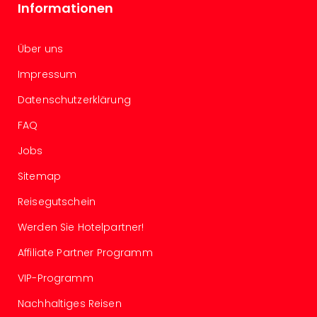
Informationen
Even
at
War
Über uns
Bros.
Impressum
Stud
Tour
Datenschutzerklärung
Lon
–
FAQ
The
Jobs
Mak
of
Sitemap
Harr
Pott
Reisegutschein
Form
Werden Sie Hotelpartner!
1
Die
Affiliate Partner Programm
Auss
VIP-Programm
Imme
Auss
Nachhaltiges Reisen
alle