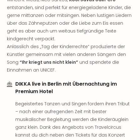
Rou
entstanden, sind perfekt für energiegeladene Kinder, die
Das
gerne mittanzen oder mitsingen. Neben lustigen Liedern
Musi
über das Zähneputzen oder die Liebe zum Eis essen
Köni
der
geht es aber auch um weitaus tiefgründige Texte
Löw
kindgerecht verpackt.
Die
Anlässlich des „Tag der Kinderrechte” produzierte der
Eisk
Künstler gemeinsam mit vielen anderen Sängern den
Tarz
Song
“Ihr kriegt uns nicht klein”
und spendete die
MJ
Einnahmen an UNICEF.
–
Das
DIKKA live in Berlin mit Übernachtung im
Mich
Premium Hotel
Jac
Musi
Begeistertes Tanzen und Singen fordern ihren Tribut
Der
– nach einer aufregenden Zeit mit bester
Teuf
musikalischer Begleitung werden die Kinderäuglein
träg
Pra
ganz klein. Dank des Angebots von Travelcircus
Die
kannst du dich neben den Tickets für das Konzert