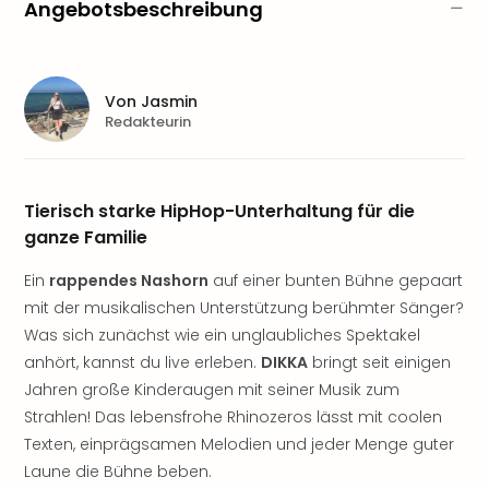
Sere
Angebotsbeschreibung
Park
Allw
Müns
Zoo
Von
Jasmin
Redakteurin
Leip
Safa
Beek
Ber
Tierisch starke HipHop-Unterhaltung für die
ZOO
ganze Familie
Erle
Gels
Ein
rappendes Nashorn
auf einer bunten Bühne gepaart
Welt
mit der musikalischen Unterstützung berühmter Sänger?
Wal
Was sich zunächst wie ein unglaubliches Spektakel
Nau
anhört, kannst du live erleben.
DIKKA
bringt seit einigen
Aqu
Zool
Jahren große Kinderaugen mit seiner Musik zum
Gar
Strahlen! Das lebensfrohe Rhinozeros lässt mit coolen
Berli
Texten, einprägsamen Melodien und jeder Menge guter
alle
Laune die Bühne beben.
Ang