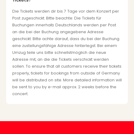
Of
Thro
Die Tickets werden dir bis 7 Tage vor dem Konzert per
Stud
Post zugeschickt. Bitte beachte: Die Tickets für
Tour
Buchungen innerhalb Deutschlands werden per Post
Swar
an die bei der Buchung angegebene Adresse
Krist
geschickt. Bitte achte darauf, dass du bei der Buchung
Mini
eine zustellungsfähige Adresse hinterlegst. Bei einem
Wun
Umzug teile uns bitte schnellstmöglich die neue
Ham
Adresse mit, an die die Tickets verschickt werden
War
sollen. To ensure that all customers receive their tickets
Bros.
properly, tickets for bookings from outside of Germany
Stud
will be distributed on site. More detailed information will
Tour
be sent to you by e-mail approx. 2 weeks before the
Lon
–
concert.
The
Mak
of
Harr
Pott
An