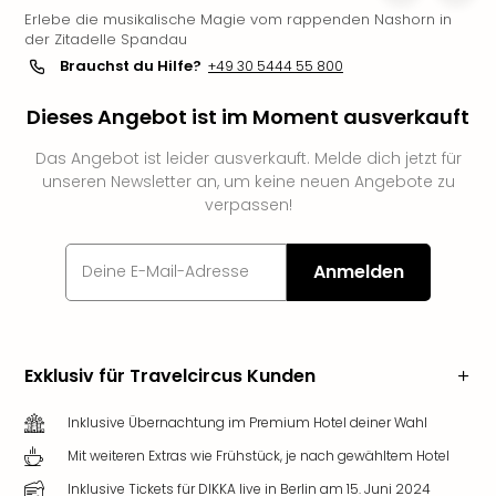
Erlebe die musikalische Magie vom rappenden Nashorn in
Slag
der Zitadelle Spandau
Eftel
Brauchst du Hilfe?
+49 30 5444 55 800
LEG
Deu
Dieses Angebot ist im Moment ausverkauft
Parc
Astér
Das Angebot ist leider ausverkauft. Melde dich jetzt für
Rast
unseren Newsletter an, um keine neuen Angebote zu
Lan
verpassen!
Baye
Park
Plop
Anmelden
Deu
(eh
Holi
Park
Exklusiv für Travelcircus Kunden
Tivol
Kop
Inklusive Übernachtung im Premium Hotel deiner Wahl
Futu
Mit weiteren Extras wie Frühstück, je nach gewähltem Hotel
Bela
alle
Inklusive Tickets für DIKKA live in Berlin am 15. Juni 2024