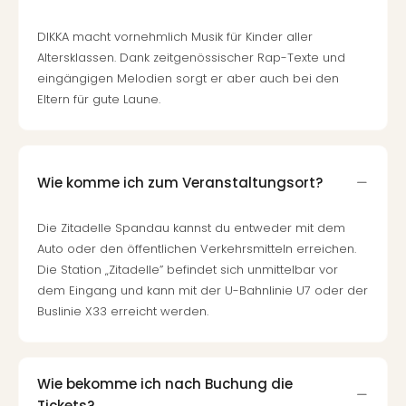
Mer
Ben
DIKKA macht vornehmlich Musik für Kinder aller
Mus
Altersklassen. Dank zeitgenössischer Rap-Texte und
Stut
eingängigen Melodien sorgt er aber auch bei den
Pors
Eltern für gute Laune.
Mus
Auto
Wolf
BM
Wie komme ich zum Veranstaltungsort?
Mus
in
Die Zitadelle Spandau kannst du entweder mit dem
Mün
Auto oder den öffentlichen Verkehrsmitteln erreichen.
Barb
Die Station „Zitadelle” befindet sich unmittelbar vor
Mus
dem Eingang und kann mit der U-Bahnlinie U7 oder der
Tec
Spey
Buslinie X33 erreicht werden.
alle
Ang
Auss
Wie bekomme ich nach Buchung die
Ga
Tickets?