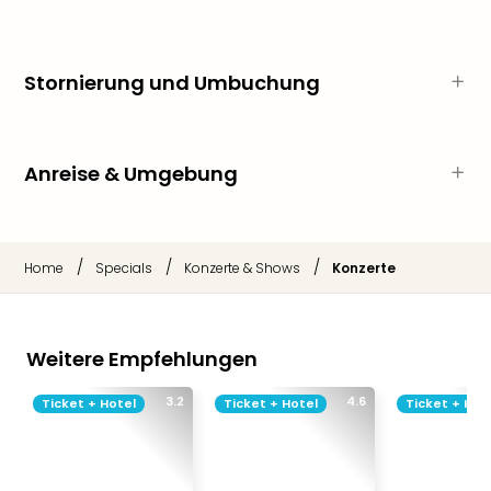
Thea
ABB
Voy
Stornierung und Umbuchung
in
Lon
Harr
Pott
Anreise & Umgebung
Thea
Lon
GOP
Vari
/
/
/
Home
Specials
Konzerte & Shows
Konzerte
Thea
Frie
Pala
Berli
Weitere Empfehlungen
Fest
Neu
3.2
4.6
Ticket + Hotel
Ticket + Hotel
Ticket + Hot
Fest
Bad
Bad