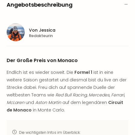
Sere
Angebotsbeschreibung
Park
Allw
Müns
Zoo
Von
Jessica
Leip
Redakteurin
Safa
Beek
Ber
Der Große Preis von Monaco
ZOO
Erle
Endlich ist es wieder soweit. Die
Formel 1
ist in eine
Gels
weitere Saison gestartet und diesmal bist du live an der
Welt
Wal
Strecke dabei. Freu dich auf spannende Duelle der
Nau
weltbesten Teams wie
Red Bull Racing
,
Mercedes
,
Ferrari
,
Aqu
McLaren
und
Aston Martin
auf dem legendären
Circuit
Zool
de Monaco
in Monte Carlo.
Gar
Berli
alle
Die wichtigsten Infos im Überblick:
Ang