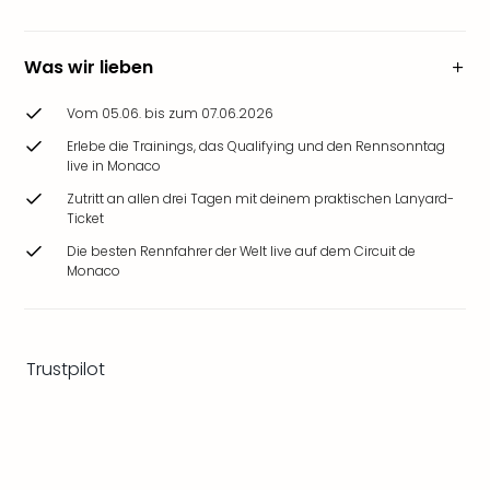
Ang
Wass
Trop
Was wir lieben
Isla
The
Vom 05.06. bis zum 07.06.2026
Erdi
Erlebe die Trainings, das Qualifying und den Rennsonntag
Rula
live in Monaco
Bad
Zutritt an allen drei Tagen mit deinem praktischen Lanyard-
Sch
Ticket
aqu
Die besten Rennfahrer der Welt live auf dem Circuit de
The
Monaco
Sins
alle
Ang
Zoo
Trustpilot
&
Safa
Erle
Zoo
Han