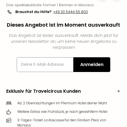
Das spektakulärste Formel 1 Rennen in Monaco
Slag
Eftel
Brauchst du Hilfe?
+49 30 5444 55 800
LEG
Dieses Angebot ist im Moment ausverkauft
Deu
Parc
Das Angebot ist leider ausverkauft. Melde dich jetzt für
Astér
unseren Newsletter an, um keine neuen Angebote zu
Rast
verpassen!
Lan
Baye
Park
Anmelden
Plop
Deu
(eh
Holi
Exklusiv für Travelcircus Kunden
Park
Tivol
Ab 2 Übernachtungen im Premium Hotel deiner Wahl
Kop
Futu
Weitere Extras wie Frühstück, je nach gewähltem Hotel
Bela
3-Tages-Ticket
La Rascasse
für den Großen Preis von
alle
Monaco