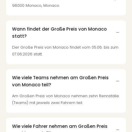
Fest
98000 Monaco, Monaco.
Stör
Fest
Mus
Fuld
Wann findet der Große Preis von Monaco
Are
statt?
di
Ver
Der Große Preis von Monaco findet vom 05.06. bis zum
alle
07.06.2026 statt.
Ang
Musi
Musi
Ham
Wie viele Teams nehmen am Großen Preis
alle
von Monaco teil?
Ang
Am Großen Preis von Monaco nehmen zehn Rennställe
Kultu
(Teams) mit jeweils zwei Fahrern teil.
&
Spor
Mus
Tec
Wie viele Fahrer nehmen am Großen Preis
Sins