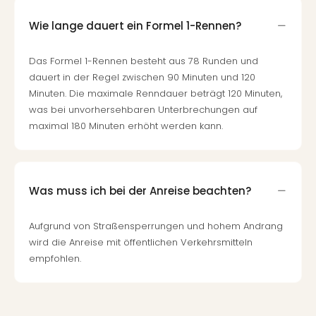
Even
Wie lange dauert ein Formel 1-Rennen?
at
War
Bros.
Das Formel 1-Rennen besteht aus 78 Runden und
Stud
dauert in der Regel zwischen 90 Minuten und 120
Tour
Minuten. Die maximale Renndauer beträgt 120 Minuten,
Lon
was bei unvorhersehbaren Unterbrechungen auf
–
maximal 180 Minuten erhöht werden kann.
The
Mak
of
Harr
Was muss ich bei der Anreise beachten?
Pott
Form
Aufgrund von Straßensperrungen und hohem Andrang
1
wird die Anreise mit öffentlichen Verkehrsmitteln
Die
empfohlen.
Auss
Imme
Auss
alle