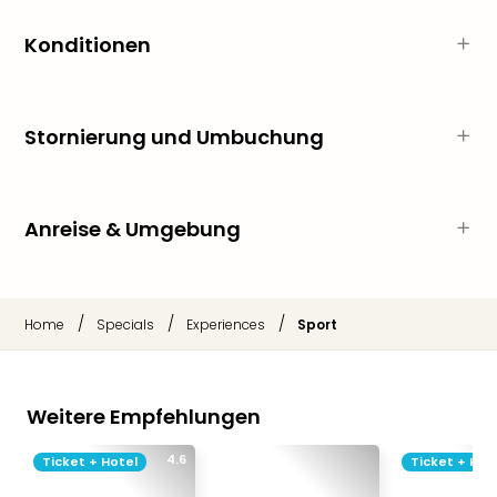
Thea
ABB
Konditionen
Voy
in
Lon
Stornierung und Umbuchung
Harr
Pott
Thea
Lon
Anreise & Umgebung
GOP
Vari
Thea
Frie
/
/
/
Home
Specials
Experiences
Sport
Pala
Berli
Fest
Neu
Weitere Empfehlungen
Fest
Bad
4.6
Ticket + Hotel
Ticket + Hot
Bad