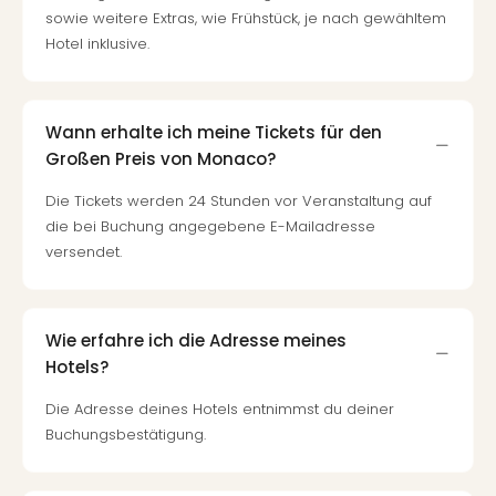
Of
sowie weitere Extras, wie Frühstück, je nach gewähltem
Thro
Hotel inklusive.
Stud
Tour
Swar
Krist
Wann erhalte ich meine Tickets für den
Mini
Großen Preis von Monaco?
Wun
Ham
Die Tickets werden 24 Stunden vor Veranstaltung auf
War
die bei Buchung angegebene E-Mailadresse
Bros.
versendet.
Stud
Tour
Lon
Wie erfahre ich die Adresse meines
–
Hotels?
The
Mak
Die Adresse deines Hotels entnimmst du deiner
of
Buchungsbestätigung.
Harr
Pott
An