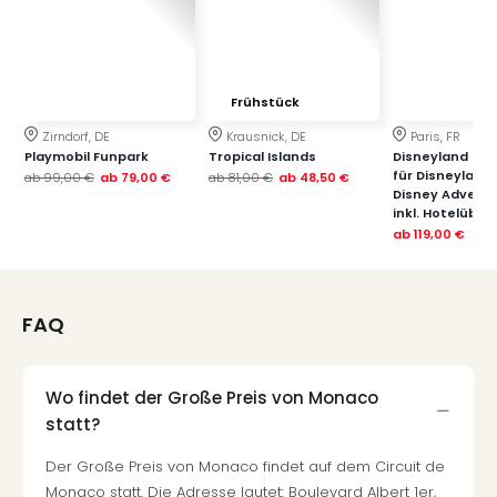
Qua
Com
Club
Pret
Frühstück
Wo
alle
Zirndorf, DE
Krausnick, DE
Paris, FR
Ang
Playmobil Funpark
Tropical Islands
Disneyland Paris
für Disneyland
TV
ab
99,00 €
ab
79,00 €
ab
81,00 €
ab
48,50 €
Disney Advent
Sho
inkl. Hotelübe
ZDF
ab
119,00 €
Fern
in
Main
FAQ
Stef
Raa
Sho
Wo findet der Große Preis von Monaco
alle
Ang
statt?
Fest
Der Große Preis von Monaco findet auf dem Circuit de
Dom
Monaco statt. Die Adresse lautet: Boulevard Albert 1er,