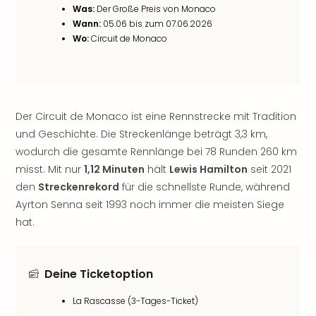
Was:
Der Große Preis von Monaco
noc
Wann:
05.06 bis zum 07.06.2026
meh
Wo:
Circuit de Monaco
Frei
Frei
Eur
Frei
Deu
Der Circuit de Monaco ist eine Rennstrecke mit Tradition
Frei
und Geschichte. Die Streckenlänge beträgt 3,3 km,
Nied
wodurch die gesamte Rennlänge bei 78 Runden 260 km
Frei
Öste
misst. Mit nur
1,12 Minuten
hält
Lewis Hamilton
seit 2021
Frei
den
Streckenrekord
für die schnellste Runde, während
Fran
Ayrton Senna seit 1993 noch immer die meisten Siege
Musi
hat.
&
Sho
Musi
Deine Ticketoption
Starl
Expr
La Rascasse (3-Tages-Ticket)
Moul