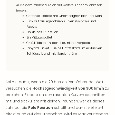
Rou
Außerdem kannst du dich auf weitere Annehmlichkeiten
Das
freuen:
Musi
Getränke Flatrate mit Champagner, Bier und Wein
Köni
Blick auf die legendären Kurven
Rascasse
und
der
Piscine
Löw
Ein kleines Frühstück
Die
Ein Mittagsbuffet
Eisk
Großbildschirm, damit du nichts verpasst
Tarz
Lanyard-Ticket – Deine Eintrittskarte im exklusiven
MJ
Schlüsselband mit Klarsichthülle
–
Das
Mich
Jac
Musi
Sei mit dabei, wenn die 20 besten Rennfahrer der Welt
Der
versuchen die
Höchstgeschwindigkeit von 300 km/h
zu
Teuf
erreichen. Fiebere an den rasanten Kurvenabschnitten
träg
mit und spekuliere mit deinen Freunden, wer es dieses
Pra
Jahr auf die
Pole Position
schafft und damit vielleicht
Die
direkt auch auf das Treppchen. Wird es Max Verstappen