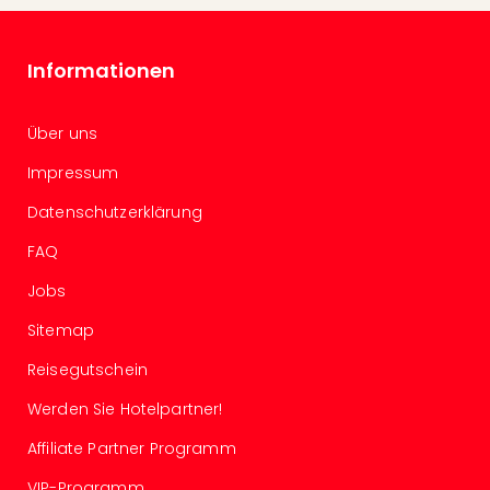
Ang
Spor
Skiu
Informationen
in
Deu
Skiu
Über uns
in
Impressum
Öste
Form
Datenschutzerklärung
1
FAQ
Reis
Konz
Jobs
Konz
Pitbu
Sitemap
Karo
Reisegutschein
G
Back
Werden Sie Hotelpartner!
Boy
Disn
Affiliate Partner Programm
in
VIP-Programm