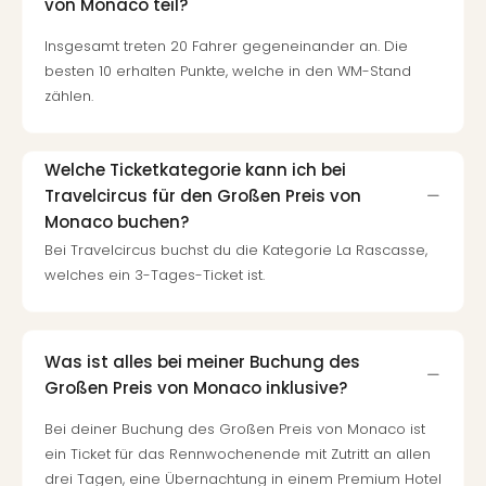
von Monaco teil?
Mer
Ben
Insgesamt treten 20 Fahrer gegeneinander an. Die
Mus
besten 10 erhalten Punkte, welche in den WM-Stand
Stut
zählen.
Pors
Mus
Auto
Welche Ticketkategorie kann ich bei
Wolf
Travelcircus für den Großen Preis von
BM
Monaco buchen?
Mus
Bei Travelcircus buchst du die Kategorie La Rascasse,
in
welches ein 3-Tages-Ticket ist.
Mün
Barb
Mus
Tec
Was ist alles bei meiner Buchung des
Spey
Großen Preis von Monaco inklusive?
alle
Ang
Bei deiner Buchung des Großen Preis von Monaco ist
Auss
ein Ticket für das Rennwochenende mit Zutritt an allen
Ga
drei Tagen, eine Übernachtung in einem Premium Hotel