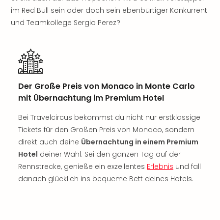
Sch
im Red Bull sein oder doch sein ebenbürtiger Konkurrent
und
das
und Teamkollege Sergio Perez?
Biest
Wie
Mari
Ther
Sta
Der Große Preis von Monaco in Monte Carlo
Ente
mit Übernachtung im Premium Hotel
Das
Pha
Bei Travelcircus bekommst du nicht nur erstklassige
der
Tickets für den Großen Preis von Monaco, sondern
Ope
Köln
direkt auch deine
Übernachtung in einem Premium
Tan
Hotel
deiner Wahl. Sei den ganzen Tag auf der
der
Rennstrecke, genieße ein exzellentes
Erlebnis
und fall
Vam
danach glücklich ins bequeme Bett deines Hotels.
alle
Ang
Sho
&