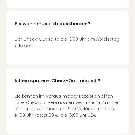
Even
at
War
Bis wann muss ich auschecken?
Bros.
Stud
Tour
Der Check-Out sollte bis 12:00 Uhr am Abreisetag
Lon
erfolgen.
–
The
Mak
of
Harr
Ist ein späterer Check-Out möglich?
Pott
Form
Sie können im Voraus mit der Rezeption einen
1
Late-Checkout vereinbaren, wenn Sie Ihr Zimmer
Die
länger nutzen möchten. Eine Verlängerung bis
Auss
14:00 Uhr kostet 30 €, bis 16:00 Uhr 50€.
Imme
Auss
alle