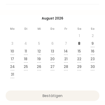
Ang
Wass
Trop
Isla
August 2026
The
Erdi
Mo
Di
Mi
Do
Fr
Sa
So
Rula
1
2
Bad
3
4
5
6
7
8
9
Sch
---
aqu
10
11
12
13
14
15
16
The
---
---
---
---
---
---
---
17
18
19
20
21
22
23
Sins
---
---
---
---
---
---
---
alle
24
25
26
27
28
29
30
Ang
---
---
---
---
---
---
---
31
Zoo
---
&
Safa
Erle
Zoo
Bestätigen
Han