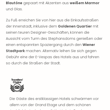
Rou
Blautöne
gepaart mit Akzenten aus
weißem Marmor
Das
und Glas.
Musi
Köni
Zu Fuß erreichen Sie von hier aus die Einkaufsstraßen
der
der Innenstadt, inklusive dem
Goldenen Quartier
mit
Löw
seinen teuren Designer-Geschäften, können die
Die
Aussicht vom Turm des Stephansdoms genießen oder
Eisk
einen entspannten Spaziergang durch den
Wiener
Tarz
MJ
Stadtpark
machen. Alternativ leihen Sie sich gegen
–
Gebühr eine der E-Vespas des Hotels aus und fahren
Das
so durch die Straßen der Stadt.
Mich
Jac
Musi
Der
Teuf
träg
Die Gäste des erstklassigen Hotels schwärmen vor
Pra
Die
allem von der Grand Etage und dem schönen