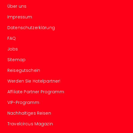
in
Über uns
Köln
Impressum
Konz
in
Datenschutzerklärung
Düss
Well
FAQ
Well
Jobs
Deu
Allg
Sitemap
Baye
Wal
Reisegutschein
Baye
Werden Sie Hotelpartner!
Bod
Harz
Affiliate Partner Programm
Nor
VIP-Programm
NRW
Ost
Nachhaltiges Reisen
Sch
alle
Travelcircus Magazin
Ang