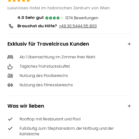
Slag
Luxuriöses Hotel im historischen Zentrum von Wien
Eftel
4.0
sehr gut
1374
Bewertungen
LEG
Brauchst du Hilfe?
Deu
+49 30 5444 55 800
Parc
Astér
Exklusiv für Travelcircus Kunden
Rast
Lan
Ab 1 Übernachtung im Zimmer Ihrer Wahl
Baye
Tägliches Frühstücksbuffet
Park
Plop
Nutzung des Poolbereichs
Deu
Nutzung des Fitnessbereichs
(eh
Holi
Park
Was wir lieben
Tivol
Kop
Rooftop mit Restaurant und Pool
Futu
Bela
Fußläufig zum Stephansdom, der Hofburg und der
Karlskirche
alle