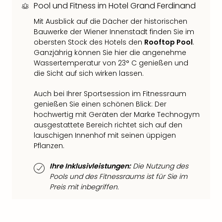
Qua
Pool und Fitness im Hotel Grand Ferdinand
Com
Mit Ausblick auf die Dächer der historischen
Club
Bauwerke der Wiener Innenstadt finden Sie im
Pret
obersten Stock des Hotels den
Rooftop Pool
.
Wo
Ganzjährig können Sie hier die angenehme
alle
Wassertemperatur von 23° C genießen und
Ang
die Sicht auf sich wirken lassen.
TV
Sho
Auch bei Ihrer Sportsession im Fitnessraum
ZDF
genießen Sie einen schönen Blick: Der
Fern
hochwertig mit Geräten der Marke Technogym
in
ausgestattete Bereich richtet sich auf den
Main
lauschigen Innenhof mit seinen üppigen
Stef
Pflanzen.
Raa
Ihre Inklusivleistungen:
Die Nutzung des
Sho
Pools und des Fitnessraums ist für Sie im
alle
Preis mit inbegriffen.
Ang
Fest
Dom