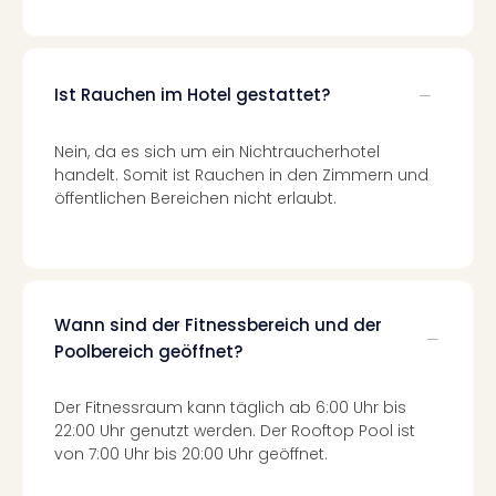
Of
Thro
Stud
Tour
Ist Rauchen im Hotel gestattet?
Swar
Krist
Mini
Nein, da es sich um ein Nichtraucherhotel
handelt. Somit ist Rauchen in den Zimmern und
Wun
öffentlichen Bereichen nicht erlaubt.
Ham
War
Bros.
Stud
Tour
Lon
Wann sind der Fitnessbereich und der
–
Poolbereich geöffnet?
The
Mak
Der Fitnessraum kann täglich ab 6:00 Uhr bis
of
22:00 Uhr genutzt werden. Der Rooftop Pool ist
Harr
von 7:00 Uhr bis 20:00 Uhr geöffnet.
Pott
An