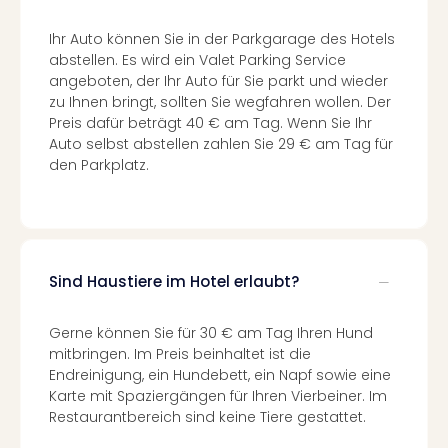
Mer
Ben
Ihr Auto können Sie in der Parkgarage des Hotels
Mus
abstellen. Es wird ein Valet Parking Service
Stut
angeboten, der Ihr Auto für Sie parkt und wieder
Pors
zu Ihnen bringt, sollten Sie wegfahren wollen. Der
Mus
Preis dafür beträgt 40 € am Tag. Wenn Sie Ihr
Auto selbst abstellen zahlen Sie 29 € am Tag für
Auto
den Parkplatz.
Wolf
BM
Mus
in
Mün
Barb
Sind Haustiere im Hotel erlaubt?
Mus
Tec
Gerne können Sie für 30 € am Tag Ihren Hund
Spey
mitbringen. Im Preis beinhaltet ist die
alle
Endreinigung, ein Hundebett, ein Napf sowie eine
Ang
Karte mit Spaziergängen für Ihren Vierbeiner. Im
Auss
Restaurantbereich sind keine Tiere gestattet.
Ga