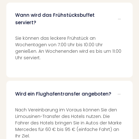
Ang
Spor
Wann wird das Frühstücksbuffet
Skiu
serviert?
in
Deu
Skiu
Sie können das leckere Frühstück an
in
Wochentagen von 7:00 Uhr bis 10:00 Uhr
Öste
genießen. An Wochenenden wird es bis um 11:00
Uhr serviert.
Form
1
Reis
Konz
Konz
Pitbu
Wird ein Flughafentransfer angeboten?
Karo
G
Nach Vereinbarung im Voraus können Sie den
Back
Limousinen-Transfer des Hotels nutzen. Die
Boy
Fahrer des Hotels bringen Sie in Autos der Marke
Disn
Mercedes für 60 € bis 95 € (einfache Fahrt) an
in
Ihr Ziel.