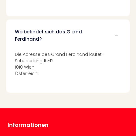
Con
Schl
Sch
Konz
alle
Wo befindet sich das Grand
Ang
Ferdinand?
Fest
Glüc
Insel
Die Adresse des Grand Ferdinand lautet:
Schubertring 10-12
Mer
1010 Wien
Lun
Österreich
Black
Festi
Nibiri
Festi
Ikar
Festi
alle
Ang
Informationen
Loca
Konz