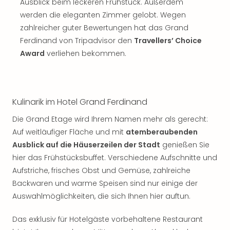
Sch
Ausblick beim leckeren Frühstück. Außerdem
und
werden die eleganten Zimmer gelobt. Wegen
das
zahlreicher guter Bewertungen hat das Grand
Biest
Ferdinand von Tripadvisor den
Travellers’ Choice
Wie
Award
verliehen bekommen.
Mari
Ther
Sta
Ente
Kulinarik im Hotel Grand Ferdinand
Das
Pha
Die Grand Etage wird Ihrem Namen mehr als gerecht:
der
Auf weitläufiger Fläche und mit
atemberaubenden
Ope
Ausblick auf die Häuserzeilen der Stadt
genießen Sie
Köln
hier das Frühstücksbuffet. Verschiedene Aufschnitte und
Tan
der
Aufstriche, frisches Obst und Gemüse, zahlreiche
Vam
Backwaren und warme Speisen sind nur einige der
alle
Auswahlmöglichkeiten, die sich Ihnen hier auftun.
Ang
Sho
Das exklusiv für Hotelgäste vorbehaltene Restaurant
&