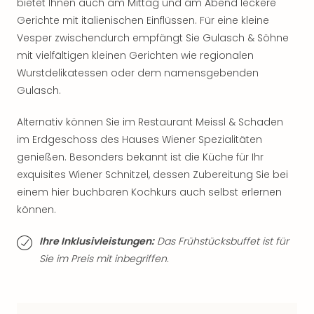
bietet Ihnen auch am Mittag und am Abend leckere
Thea
Gerichte mit italienischen Einflüssen. Für eine kleine
ABB
Vesper zwischendurch empfängt Sie Gulasch & Söhne
Voy
mit vielfältigen kleinen Gerichten wie regionalen
in
Lon
Wurstdelikatessen oder dem namensgebenden
Harr
Gulasch.
Pott
Thea
Alternativ können Sie im Restaurant Meissl & Schaden
Lon
im Erdgeschoss des Hauses Wiener Spezialitäten
GOP
genießen. Besonders bekannt ist die Küche für Ihr
Vari
exquisites Wiener Schnitzel, dessen Zubereitung Sie bei
Thea
einem hier buchbaren Kochkurs auch selbst erlernen
Frie
können.
Pala
Berli
Ihre Inklusivleistungen:
Das Frühstücksbuffet ist für
Fest
Neu
Sie im Preis mit inbegriffen.
Fest
Bad
Bad