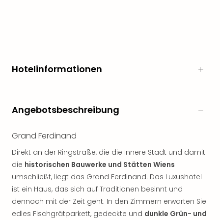
noc
meh
Frei
Frei
Eur
Frei
Hotelinformationen
Deu
Frei
Nied
Frei
Angebotsbeschreibung
Öste
Frei
Grand Ferdinand
Fran
Musi
Direkt an der Ringstraße, die die Innere Stadt und damit
&
die
historischen Bauwerke und Stätten Wiens
Sho
umschließt, liegt das Grand Ferdinand. Das Luxushotel
Musi
ist ein Haus, das sich auf Traditionen besinnt und
Starl
dennoch mit der Zeit geht. In den Zimmern erwarten Sie
Expr
Moul
edles Fischgrätparkett, gedeckte und
dunkle Grün- und