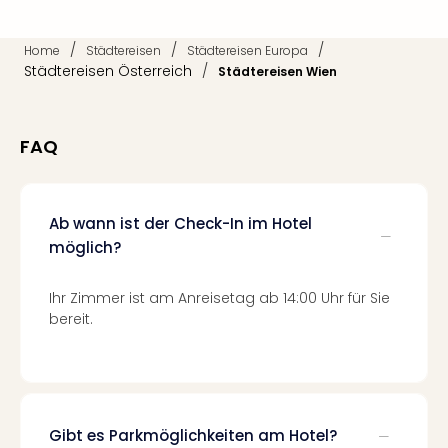
Fest
Stör
Fest
/
/
/
Home
Städtereisen
Städtereisen Europa
Mus
Städtereisen Österreich
/
Städtereisen Wien
Fuld
Are
di
FAQ
Ver
alle
Ang
Musi
Ab wann ist der Check-In im Hotel
Musi
möglich?
Ham
alle
Ihr Zimmer ist am Anreisetag ab 14:00 Uhr für Sie
Ang
bereit.
Kultu
&
Spor
Mus
Tec
Gibt es Parkmöglichkeiten am Hotel?
Sins