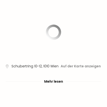
Sere
Park
Allw
Müns
Zoo
Leip
Safa
Beek
Ber
ZOO
Erle
Gels
Welt
Schubertring 10-12
,
1010
Wien
Auf der Karte anzeigen
Wal
Nau
Aqu
Mehr lesen
Zool
Gar
Berli
alle
Ang