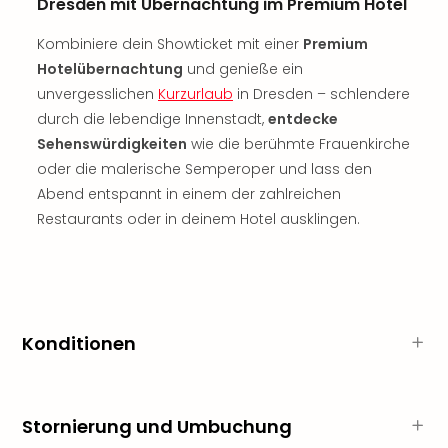
Dresden mit Übernachtung im Premium Hotel
Thea
ABB
Kombiniere dein Showticket mit einer
Premium
Voy
Hotelübernachtung
und genieße ein
in
unvergesslichen
Kurzurlaub
in Dresden – schlendere
Lon
durch die lebendige Innenstadt,
entdecke
Harr
Sehenswürdigkeiten
wie die berühmte Frauenkirche
Pott
oder die malerische Semperoper und lass den
Thea
Lon
Abend entspannt in einem der zahlreichen
GOP
Restaurants oder in deinem Hotel ausklingen.
Vari
Thea
Frie
Pala
Berli
Konditionen
Fest
Neu
Fest
Bad
Stornierung und Umbuchung
Bad