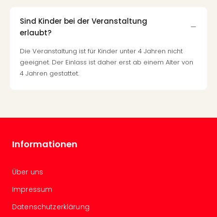
Even
at
Sind Kinder bei der Veranstaltung
War
erlaubt?
Bros.
Die Veranstaltung ist für Kinder unter 4 Jahren nicht
Stud
geeignet. Der Einlass ist daher erst ab einem Alter von
Tour
Lon
4 Jahren gestattet.
–
The
Mak
of
Harr
Pott
Informationen
Form
1
Die
Über uns
Auss
Impressum
Imme
Auss
Datenschutzerklärung
alle