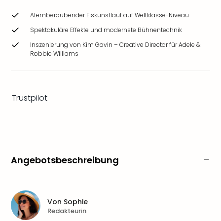
Ang
Atemberaubender Eiskunstlauf auf Weltklasse-Niveau
Wass
Trop
Spektakuläre Effekte und modernste Bühnentechnik
Isla
Inszenierung von Kim Gavin – Creative Director für Adele &
The
Robbie Williams
Erdi
Rula
Bad
Sch
Trustpilot
aqu
The
Sins
alle
Ang
Zoo
Angebotsbeschreibung
&
Safa
Erle
Zoo
Von
Sophie
Redakteurin
Han