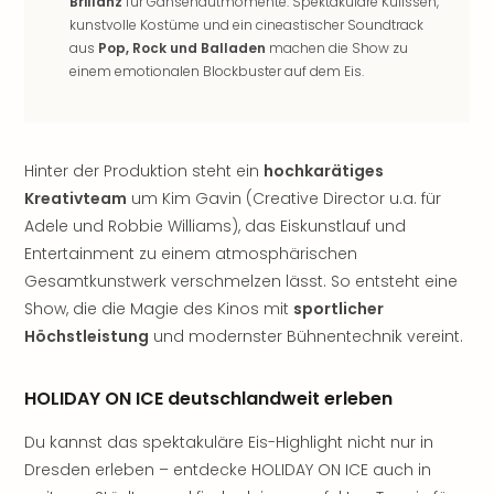
Brillanz
für Gänsehautmomente. Spektakuläre Kulissen,
Rou
kunstvolle Kostüme und ein cineastischer Soundtrack
Das
aus
Pop, Rock und Balladen
machen die Show zu
Musi
einem emotionalen Blockbuster auf dem Eis.
Köni
der
Löw
Die
Hinter der Produktion steht ein
hochkarätiges
Eisk
Kreativteam
um Kim Gavin (Creative Director u.a. für
Tarz
Adele und Robbie Williams), das Eiskunstlauf und
MJ
–
Entertainment zu einem atmosphärischen
Das
Gesamtkunstwerk verschmelzen lässt. So entsteht eine
Mich
Show, die die Magie des Kinos mit
sportlicher
Jac
Höchstleistung
und modernster Bühnentechnik vereint.
Musi
Der
HOLIDAY ON ICE deutschlandweit erleben
Teuf
träg
Du kannst das spektakuläre Eis-Highlight nicht nur in
Pra
Dresden erleben – entdecke HOLIDAY ON ICE auch in
Die