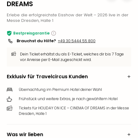
DREAMS
Slag
Eftel
Erlebe die erfolgreichste Eisshow der Welt – 2026 live in der
LEG
Messe Dresden, Halle 1
Deu
Parc
Bestpreisgarantie
Astér
Brauchst du Hilfe?
+49 30 5444 55 800
Rast
Lan
Dein Ticket erhältst du als E-Ticket, welches dir bis 7 Tage
vor Anreise per E-Mail zugeschickt wird.
Baye
Park
Plop
Exklusiv für Travelcircus Kunden
Deu
(eh
Übernachtung im Premium Hotel deiner Wahl
Holi
Frühstück und weitere Extras, je nach gewähltem Hotel
Park
Tivol
Tickets für HOLIDAY ON ICE – CINEMA OF DREAMS in der Messe
Dresden, Halle 1
Kop
Futu
Bela
Was wir lieben
alle