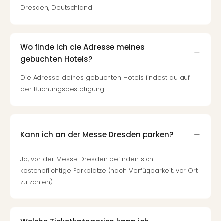
Mer
Dresden, Deutschland
Ben
Mus
Stut
Wo finde ich die Adresse meines
Pors
gebuchten Hotels?
Mus
Auto
Die Adresse deines gebuchten Hotels findest du auf
Wolf
der Buchungsbestätigung.
BM
Mus
in
Mün
Kann ich an der Messe Dresden parken?
Barb
Mus
Tec
Ja, vor der Messe Dresden befinden sich
Spey
kostenpflichtige Parkplätze (nach Verfügbarkeit, vor Ort
alle
zu zahlen).
Ang
Auss
Ga