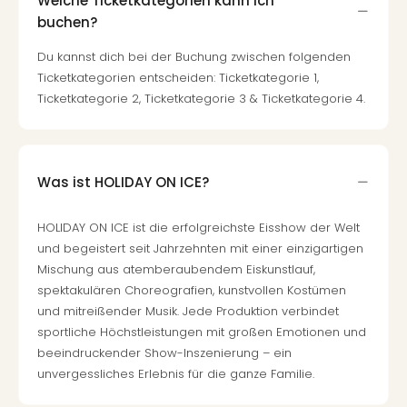
Welche Ticketkategorien kann ich
Of
buchen?
Thro
Stud
Du kannst dich bei der Buchung zwischen folgenden
Tour
Ticketkategorien entscheiden: Ticketkategorie 1,
Swar
Ticketkategorie 2, Ticketkategorie 3 & Ticketkategorie 4.
Krist
Mini
Wun
Ham
Was ist HOLIDAY ON ICE?
War
Bros.
Stud
HOLIDAY ON ICE ist die erfolgreichste Eisshow der Welt
Tour
und begeistert seit Jahrzehnten mit einer einzigartigen
Lon
Mischung aus atemberaubendem Eiskunstlauf,
–
spektakulären Choreografien, kunstvollen Kostümen
The
und mitreißender Musik. Jede Produktion verbindet
Mak
sportliche Höchstleistungen mit großen Emotionen und
of
beeindruckender Show-Inszenierung – ein
Harr
unvergessliches Erlebnis für die ganze Familie.
Pott
An