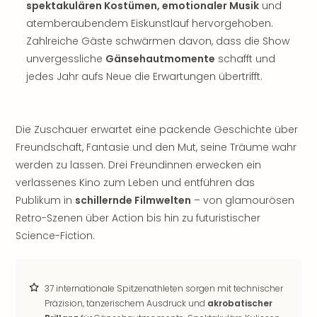
spektakulären Kostümen, emotionaler Musik
und
noc
atemberaubendem Eiskunstlauf hervorgehoben.
meh
Zahlreiche Gäste schwärmen davon, dass die Show
Frei
unvergessliche
Gänsehautmomente
schafft und
Frei
Eur
jedes Jahr aufs Neue die Erwartungen übertrifft.
Frei
Deu
Frei
Die Zuschauer erwartet eine packende Geschichte über
Nied
Freundschaft, Fantasie und den Mut, seine Träume wahr
Frei
werden zu lassen. Drei Freundinnen erwecken ein
Öste
verlassenes Kino zum Leben und entführen das
Frei
Fran
Publikum in
schillernde Filmwelten
– von glamourösen
Musi
Retro-Szenen über Action bis hin zu futuristischer
&
Science-Fiction.
Sho
Musi
Starl
37 internationale Spitzenathleten sorgen mit technischer
Expr
Präzision, tänzerischem Ausdruck und
akrobatischer
Moul