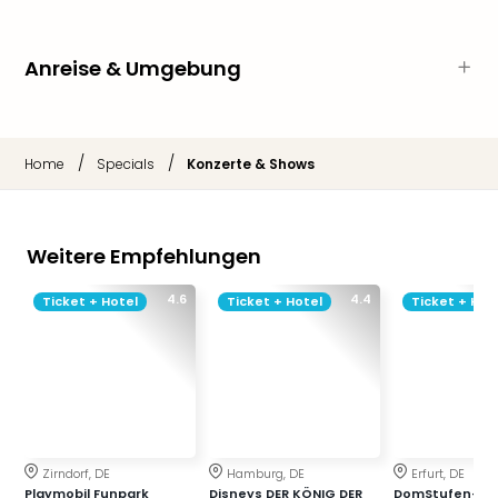
Qua
Com
Club
Anreise & Umgebung
Pret
Wo
alle
Ang
/
/
Home
Specials
Konzerte & Shows
TV
Sho
ZDF
Fern
Weitere Empfehlungen
in
4.6
4.4
Main
Ticket + Hotel
Ticket + Hotel
Ticket + Hot
Stef
Raa
Sho
alle
Ang
Fest
Dom
Zirndorf, DE
Hamburg, DE
Erfurt, DE
Playmobil Funpark
Disneys DER KÖNIG DER
DomStufen-Fes