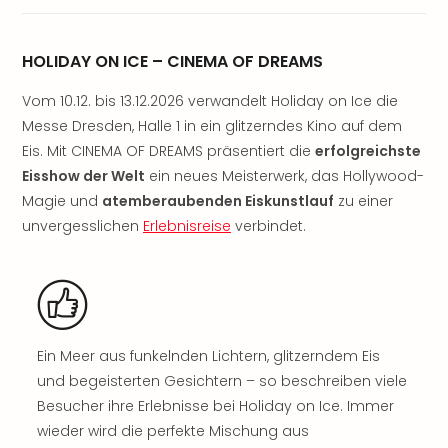
Sere
Park
Allw
HOLIDAY ON ICE – CINEMA OF DREAMS
Müns
Zoo
Vom 10.12. bis 13.12.2026 verwandelt Holiday on Ice die
Leip
Messe Dresden, Halle 1 in ein glitzerndes Kino auf dem
Safa
Eis. Mit CINEMA OF DREAMS präsentiert die
erfolgreichste
Beek
Eisshow der Welt
ein neues Meisterwerk, das Hollywood-
Ber
Magie und
atemberaubenden Eiskunstlauf
zu einer
ZOO
Erle
unvergesslichen
Erlebnisreise
verbindet.
Gels
Welt
Wal
Nau
Aqu
Zool
Ein Meer aus funkelnden Lichtern, glitzerndem Eis
Gar
und begeisterten Gesichtern – so beschreiben viele
Berli
Besucher ihre Erlebnisse bei Holiday on Ice. Immer
alle
wieder wird die perfekte Mischung aus
Ang