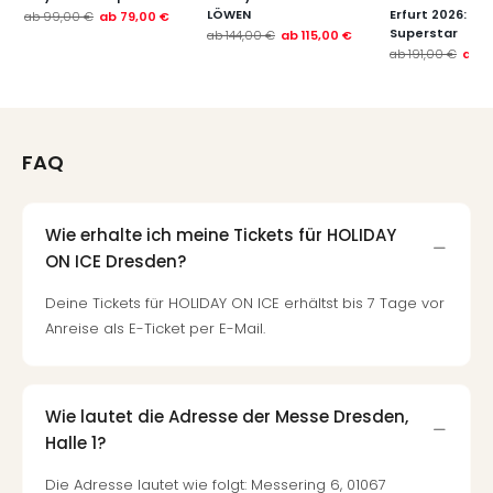
Fest
LÖWEN
Erfurt 2026: Je
ab
99,00 €
ab
79,00 €
Stör
Superstar
ab
144,00 €
ab
115,00 €
Fest
ab
191,00 €
ab
1
Mus
Fuld
Are
di
FAQ
Ver
alle
Ang
Wie erhalte ich meine Tickets für HOLIDAY
Musi
ON ICE Dresden?
Musi
Ham
Deine Tickets für HOLIDAY ON ICE erhältst bis 7 Tage vor
alle
Anreise als E-Ticket per E-Mail.
Ang
Kultu
&
Spor
Wie lautet die Adresse der Messe Dresden,
Mus
Halle 1?
Tec
Sins
Die Adresse lautet wie folgt: Messering 6, 01067