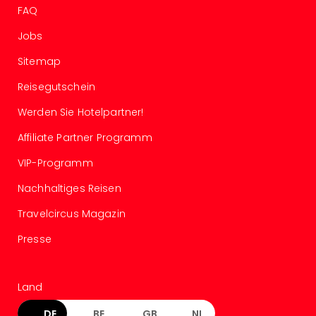
Ang
FAQ
Spor
Jobs
Skiu
in
Sitemap
Deu
Skiu
Reisegutschein
in
Werden Sie Hotelpartner!
Öste
Form
Affiliate Partner Programm
1
VIP-Programm
Reis
Konz
Nachhaltiges Reisen
Konz
Pitbu
Travelcircus Magazin
Karo
Presse
G
Back
Boy
Land
Disn
in
DE
BE
GB
NL