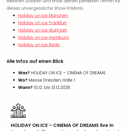
Sch
weiteren Städten und finde deinen perfekten Termin für
und
dieses unvergessliche Show-Erlebnis:
das
Holiday on Ice München
Biest
Holiday on Ice Frankfurt
Wie
Holiday on Ice Stuttgart
Mari
Holiday on Ice Hamburg
Ther
Holiday on Ice Berlin
Sta
Ente
Das
Alle Infos auf einen Blick
Pha
der
Was?
HOLIDAY ON ICE – CINEMA OF DREAMS
Ope
Wo?
Messe Dresden, Halle 1
Köln
Wann?
10.12. bis 13.12.2026
Tan
der
Vam
alle
Ang
Sho
HOLIDAY ON ICE – CINEMA OF DREAMS live in
&